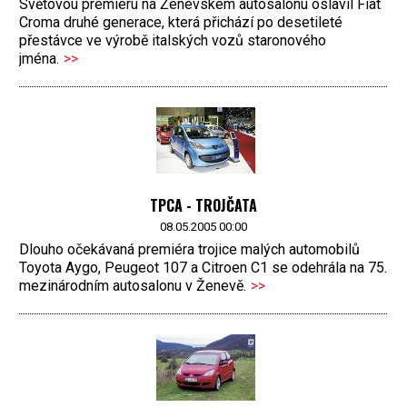
Světovou premiéru na Ženevském autosalonu oslavil Fiat
Croma druhé generace, která přichází po desetileté
přestávce ve výrobě italských vozů staronového
jména.
>>
TPCA - TROJČATA
08.05.2005 00:00
Dlouho očekávaná premiéra trojice malých automobilů
Toyota Aygo, Peugeot 107 a Citroen C1 se odehrála na 75.
mezinárodním autosalonu v Ženevě.
>>