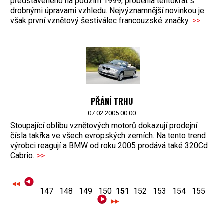
představeného na podzim 1999, proběhla tentokrát s
drobnými úpravami vzhledu. Nejvýznamnější novinkou je
však první vznětový šestiválec francouzské značky.
>>
PŘÁNÍ TRHU
07.02.2005 00:00
Stoupající oblibu vznětových motorů dokazují prodejní
čísla takřka ve všech evropských zemích. Na tento trend
výrobci reagují a BMW od roku 2005 prodává také 320Cd
Cabrio.
>>
147
148
149
150
151
152
153
154
155