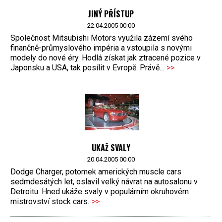
JINÝ PŘÍSTUP
22.04.2005 00:00
Společnost Mitsubishi Motors využila zázemí svého
finančně-průmyslového impéria a vstoupila s novými
modely do nové éry. Hodlá získat jak ztracené pozice v
Japonsku a USA, tak posílit v Evropě. Právě...
>>
UKAŽ SVALY
20.04.2005 00:00
Dodge Charger, potomek amerických muscle cars
sedmdesátých let, oslavil velký návrat na autosalonu v
Detroitu. Hned ukáže svaly v populárním okruhovém
mistrovství stock cars.
>>