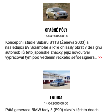
OPAČNÉ PÓLY
16.04.2005 00:00
Koncepční studie Subaru B11S (Ženeva 2003) a
následující B9 Scrambler a R1e ohlásily obrat v designu
automobilů této japonské značky, jejíž novou tvář
vypracoval tým pod vedením řeckého šéfdesignera...
>>
TROJKA
14.04.2005 00:00
Pátá generace BMW řady 3 (E90) slaví v těchto dnech