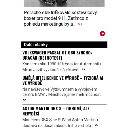
Porsche elektrifikovalo šestiválcový
boxer pro model 911. Zatímco z
pohledu marketingu byla...
>>
Další články
VOLKSWAGEN PASSAT GT G60 SYNCRO:
URAGÁN (RETROTEST)
Koncem roku 1990 šéfredaktor Automobilu
>>
Milan Jozíf vyzkoušel špičkové...
UMĚLÁ INTELIGENCE VE VÝROBĚ – FYZICKÁ AI
VE VÝROBĚ
Na návštěvě ve Výzkumném a vývojovém
centru BMW v Mnichově jsme měli možnost...
>>
ASTON MARTIN DBX S – OHROMÍ, ALE
NEVYDĚSÍ
Modelem DBX S se SUV od Aston Martinu
>>
dostává na dosah absolutního vrcholu...