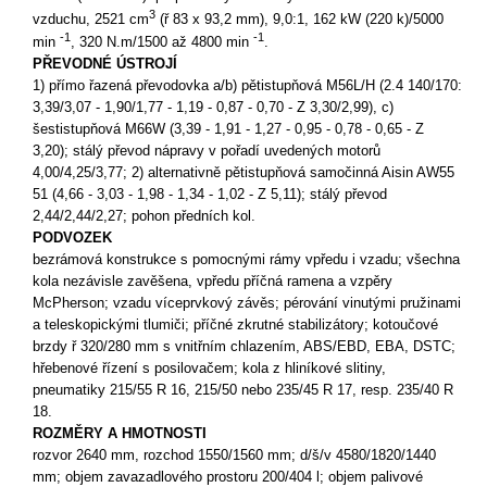
3
vzduchu, 2521 cm
(ř 83 x 93,2 mm), 9,0:1, 162 kW (220 k)/5000
-1
-1
min
, 320 N.m/1500 až 4800 min
.
PŘEVODNÉ ÚSTROJÍ
1) přímo řazená převodovka a/b) pětistupňová M56L/H (2.4 140/170:
3,39/3,07 - 1,90/1,77 - 1,19 - 0,87 - 0,70 - Z 3,30/2,99), c)
šestistupňová M66W (3,39 - 1,91 - 1,27 - 0,95 - 0,78 - 0,65 - Z
3,20); stálý převod nápravy v pořadí uvedených motorů
4,00/4,25/3,77; 2) alternativně pětistupňová samočinná Aisin AW55
51 (4,66 - 3,03 - 1,98 - 1,34 - 1,02 - Z 5,11); stálý převod
2,44/2,44/2,27; pohon předních kol.
PODVOZEK
bezrámová konstrukce s pomocnými rámy vpředu i vzadu; všechna
kola nezávisle zavěšena, vpředu příčná ramena a vzpěry
McPherson; vzadu víceprvkový závěs; pérování vinutými pružinami
a teleskopickými tlumiči; příčné zkrutné stabilizátory; kotoučové
brzdy ř 320/280 mm s vnitřním chlazením, ABS/EBD, EBA, DSTC;
hřebenové řízení s posilovačem; kola z hliníkové slitiny,
pneumatiky 215/55 R 16, 215/50 nebo 235/45 R 17, resp. 235/40 R
18.
ROZMĚRY A HMOTNOSTI
rozvor 2640 mm, rozchod 1550/1560 mm; d/š/v 4580/1820/1440
mm; objem zavazadlového prostoru 200/404 l; objem palivové