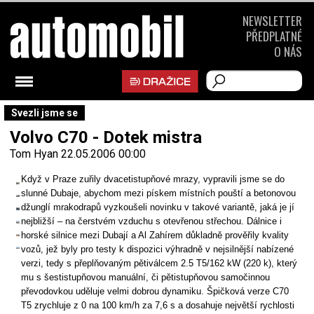
NEWSLETTER
PŘEDPLATNÉ
O NÁS
Svezli jsme se
Volvo C70 - Dotek mistra
Tom Hyan
22.05.2006 00:00
Když v Praze zuřily dvacetistupňové mrazy, vypravili jsme se do
slunné Dubaje, abychom mezi pískem místních pouští a betonovou
džunglí mrakodrapů vyzkoušeli novinku v takové variantě, jaká je jí
nejbližší – na čerstvém vzduchu s otevřenou střechou. Dálnice i
horské silnice mezi Dubají a Al Zahírem důkladně prověřily kvality
vozů, jež byly pro testy k dispozici výhradně v nejsilnější nabízené
verzi, tedy s přeplňovaným pětiválcem 2.5 T5/162 kW (220 k), který
mu s šestistupňovou manuální, či pětistupňovou samočinnou
převodovkou uděluje velmi dobrou dynamiku. Špičková verze C70
T5 zrychluje z 0 na 100 km/h za 7,6 s a dosahuje největší rychlosti