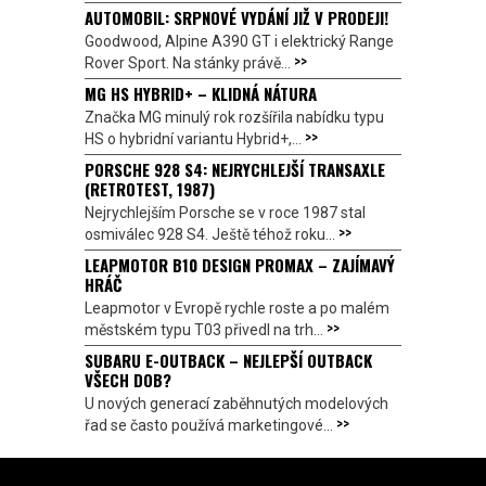
AUTOMOBIL: SRPNOVÉ VYDÁNÍ JIŽ V PRODEJI!
Goodwood, Alpine A390 GT i elektrický Range
>>
Rover Sport. Na stánky právě...
MG HS HYBRID+ – KLIDNÁ NÁTURA
Značka MG minulý rok rozšířila nabídku typu
>>
HS o hybridní variantu Hybrid+,...
PORSCHE 928 S4: NEJRYCHLEJŠÍ TRANSAXLE
(RETROTEST, 1987)
Nejrychlejším Porsche se v roce 1987 stal
>>
osmiválec 928 S4. Ještě téhož roku...
LEAPMOTOR B10 DESIGN PROMAX – ZAJÍMAVÝ
HRÁČ
Leapmotor v Evropě rychle roste a po malém
>>
městském typu T03 přivedl na trh...
SUBARU E-OUTBACK – NEJLEPŠÍ OUTBACK
VŠECH DOB?
U nových generací zaběhnutých modelových
>>
řad se často používá marketingové...