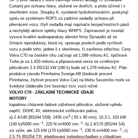
Curtain) pro ochranu hlavy, uložené ve dveřích, a proto účinné i v
otevřeném voze. Sloupky A, vyrobené hydroformováním, poskytují
spolu se systémem ROPS za zadními sedadly ochranu při
převrácení vozu; čtyři sedadla mají napínače bezpečnostních pásů
a nechybějí aktivní opěrky hlavy WHIPS. Zajímavostí je montáž
vysoce kvalitní audioaparatury dánské firmy Dynaudio až se
čtrnácti reproduktory, která mj. upravuje poslech podle rychlosti
vozu a podle toho, jedete li s otevřenou, či zavřenou střechou. Ceny
Volva C70 na českém trhu začínají od 1,099 milionu Kč, špičkové
Turbo je za 1,420 milionu a připravovaná verze se vznětovým
pětiválcem 2.4 D5/132 kW (180 k) bude od 1,279 milionu Kč. Plán
produkce závodu Pininfarina Sverige AB (šedesát procent
Pininfarina, čtyřicet procent Volvo Car) na břehu Severního moře ve
švédské Uddevalle činí šestnáct tisíc vozů ročně.
VOLVO C70 - ZÁKLADNÍ TECHNICKÉ ÚDAJE
MOTORY
kapalinou chlazené řadové zážehové pětiválce, uložené vpředu
napříč; DOHC 4V, elektronické vstřikování paliva;
3
a) 2.4/140 (B5244 S59): 2435 cm
( 83 x 90 mm), 10,3:1, 103 kW
-1
-1
(140 k)/5000 min
, 220 N.m/4000 min
; b) 2.4/170 (B5244 S4):
-1
-1
viz výše, ale 125 kW (170 k)/6000 min
, 230 N.m/4400 min
; c)
2.5 T5 (B5254 T3): přeplňovaný turbodmychadlem s chladičem