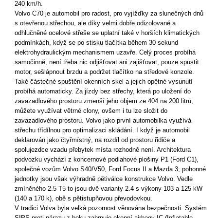
240 km/h.
Volvo C70 je automobil pro radost, pro vyjížďky za slunečných dnů
s otevřenou střechou, ale díky velmi dobře odizolované a
odhlučněné ocelové střeše se uplatní také v horších klimatických
podmínkách, když se po stisku tlačítka během 30 sekund
elektrohydraulickým mechanismem uzavře. Celý proces probíhá
samočinně, není třeba nic odjišťovat ani zajišťovat, pouze spustit
motor, sešlápnout brzdu a podržet tlačítko na středové konzole.
Také částečné spuštění okenních skel a jejich opětné vysunutí
probíhá automaticky. Za jízdy bez střechy, která po uložení do
zavazadlového prostoru zmenší jeho objem ze 404 na 200 litrů,
můžete využívat větrné clony, ovšem i tu lze složit do
zavazadlového prostoru. Volvo jako první automobilka využívá
střechu třídílnou pro optimalizaci skládání. I když je automobil
deklarován jako čtyřmístný, na rozdíl od prostoru řidiče a
spolujezdce vzadu přebytek místa rozhodně není. Architektura
podvozku vychází z koncernové podlahové plošiny P1 (Ford C1),
společné vozům Volvo S40/V50, Ford Focus II a Mazda 3; pohonné
jednotky jsou však výhradně pětiválce konstrukce Volvo. Vedle
zmíněného 2.5 T5 to jsou dvě varianty 2.4 s výkony 103 a 125 kW
(140 a 170 k), obě s pětistupňovou převodovkou.
V tradici Volva byla velká pozornost věnována bezpečnosti. Systém
SIPS proti nárazu z boku zahrnuje okenní airbagy IC (Inflatable