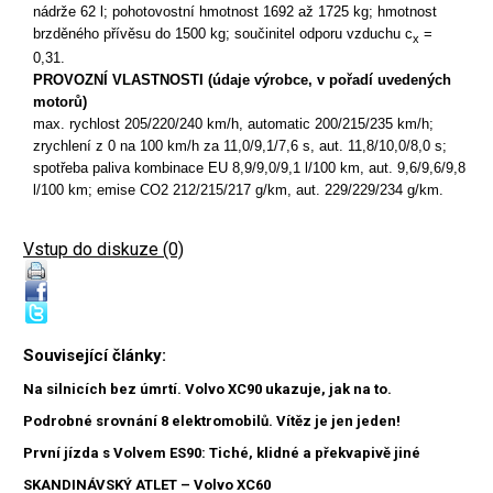
nádrže 62 l; pohotovostní hmotnost 1692 až 1725 kg; hmotnost
brzděného přívěsu do 1500 kg; součinitel odporu vzduchu c
=
x
0,31.
PROVOZNÍ VLASTNOSTI (údaje výrobce, v pořadí uvedených
motorů)
max. rychlost 205/220/240 km/h, automatic 200/215/235 km/h;
zrychlení z 0 na 100 km/h za 11,0/9,1/7,6 s, aut. 11,8/10,0/8,0 s;
spotřeba paliva kombinace EU 8,9/9,0/9,1 l/100 km, aut. 9,6/9,6/9,8
l/100 km; emise CO2 212/215/217 g/km, aut. 229/229/234 g/km.
Vstup do diskuze (0)
Související články:
Na silnicích bez úmrtí. Volvo XC90 ukazuje, jak na to.
Podrobné srovnání 8 elektromobilů. Vítěz je jen jeden!
První jízda s Volvem ES90: Tiché, klidné a překvapivě jiné
SKANDINÁVSKÝ ATLET – Volvo XC60