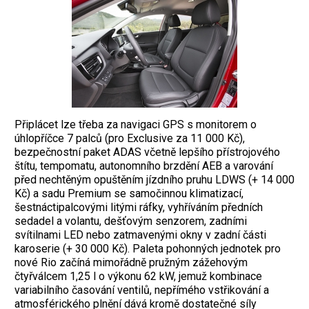
Připlácet lze třeba za navigaci GPS s monitorem o
úhlopříčce 7 palců (pro Exclusive za 11 000 Kč),
bezpečnostní paket ADAS včetně lepšího přístrojového
štítu, tempomatu, autonomního brzdění AEB a varování
před nechtěným opuštěním jízdního pruhu LDWS (+ 14 000
Kč) a sadu Premium se samočinnou klimatizací,
šestnáctipalcovými litými ráfky, vyhříváním předních
sedadel a volantu, dešťovým senzorem, zadními
svítilnami LED nebo zatmavenými okny v zadní části
karoserie (+ 30 000 Kč). Paleta pohonných jednotek pro
nové Rio začíná mimořádně pružným zážehovým
čtyřválcem 1,25 l o výkonu 62 kW, jemuž kombinace
variabilního časování ventilů, nepřímého vstřikování a
atmosférického plnění dává kromě dostatečné síly