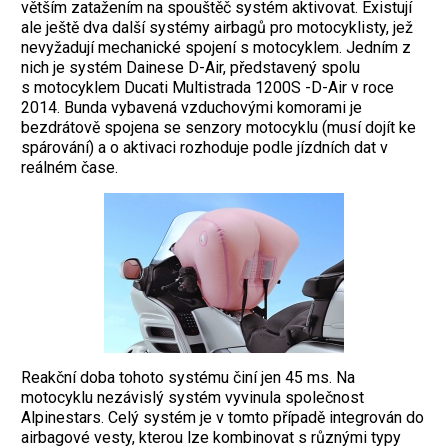
větším zatažením na spouštěč systém aktivovat. Existují
ale ještě dva další systémy airbagů pro motocyklisty, jež
nevyžadují mechanické spojení s motocyklem. Jedním z
nich je systém Dainese D-Air, představený spolu
s motocyklem Ducati Multistrada 1200S -D-Air v roce
2014. Bunda vybavená vzduchovými komorami je
bezdrátově spojena se senzory motocyklu (musí dojít ke
spárování) a o aktivaci rozhoduje podle jízdních dat v
reálném čase.
Reakční doba tohoto systému činí jen 45 ms. Na
motocyklu nezávislý systém vyvinula společnost
Alpinestars. Celý systém je v tomto případě integrován do
airbagové vesty, kterou lze kombinovat s různými typy