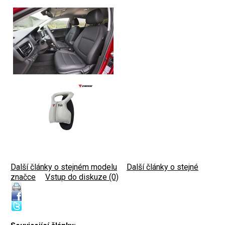
Další články o stejném modelu
|
Další články o stejné
značce
|
Vstup do diskuze (0)