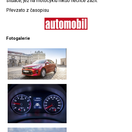
situace, jež na motocyklu nikdo nechce zažít.
Převzato z časopisu
Fotogalerie