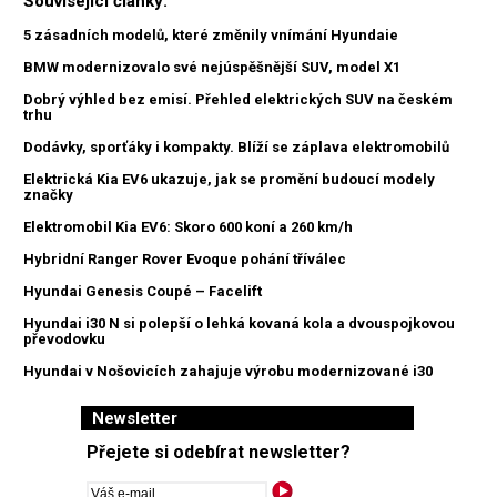
Související články:
5 zásadních modelů, které změnily vnímání Hyundaie
BMW modernizovalo své nejúspěšnější SUV, model X1
Dobrý výhled bez emisí. Přehled elektrických SUV na českém
trhu
Dodávky, sporťáky i kompakty. Blíží se záplava elektromobilů
Elektrická Kia EV6 ukazuje, jak se promění budoucí modely
značky
Elektromobil Kia EV6: Skoro 600 koní a 260 km/h
Hybridní Ranger Rover Evoque pohání tříválec
Hyundai Genesis Coupé – Facelift
Hyundai i30 N si polepší o lehká kovaná kola a dvouspojkovou
převodovku
Hyundai v Nošovicích zahajuje výrobu modernizované i30
Newsletter
Přejete si odebírat newsletter?