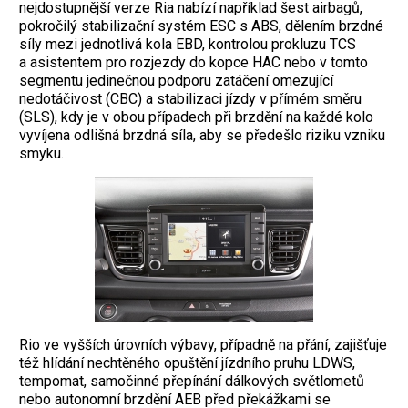
nejdostupnější verze Ria nabízí například šest airbagů,
pokročilý stabilizační systém ESC s ABS, dělením brzdné
síly mezi jednotlivá kola EBD, kontrolou prokluzu TCS
a asistentem pro rozjezdy do kopce HAC nebo v tomto
segmentu jedinečnou podporu zatáčení omezující
nedotáčivost (CBC) a stabilizaci jízdy v přímém směru
(SLS), kdy je v obou případech při brzdění na každé kolo
vyvíjena odlišná brzdná síla, aby se předešlo riziku vzniku
smyku.
Rio ve vyšších úrovních výbavy, případně na přání, zajišťuje
též hlídání nechtěného opuštění jízdního pruhu LDWS,
tempomat, samočinné přepínání dálkových světlometů
nebo autonomní brzdění AEB před překážkami se