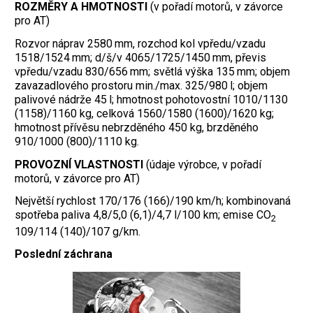
ROZMĚRY A HMOTNOSTI
(v pořadí motorů, v závorce
pro AT)
Rozvor náprav 2580 mm, rozchod kol vpředu/vzadu
1518/1524 mm; d/š/v 4065/1725/1450 mm, převis
vpředu/vzadu 830/656 mm; světlá výška 135 mm; objem
zavazadlového prostoru min./max. 325/980 l; objem
palivové nádrže 45 l; hmotnost pohotovostní 1010/1130
(1158)/1160 kg, celková 1560/1580 (1600)/1620 kg;
hmotnost přívěsu nebrzděného 450 kg, brzděného
910/1000 (800)/1110 kg.
PROVOZNÍ VLASTNOSTI
(údaje výrobce, v pořadí
motorů, v závorce pro AT)
Největší rychlost 170/176 (166)/190 km/h; kombinovaná
spotřeba paliva 4,8/5,0 (6,1)/4,7 l/100 km; emise CO
2
109/114 (140)/107 g/km.
Poslední záchrana