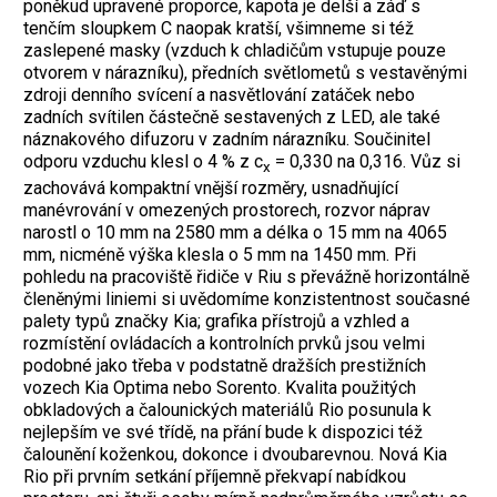
poněkud upravené proporce, kapota je delší a záď s
tenčím sloupkem C naopak kratší, všimneme si též
zaslepené masky (vzduch k chladičům vstupuje pouze
otvorem v nárazníku), předních světlometů s vestavěnými
zdroji denního svícení a nasvětlování zatáček nebo
zadních svítilen částečně sestavených z LED, ale také
náznakového difuzoru v zadním nárazníku. Součinitel
odporu vzduchu klesl o 4 % z c
= 0,330 na 0,316. Vůz si
x
zachovává kompaktní vnější rozměry, usnadňující
manévrování v omezených prostorech,
rozvor náprav
narostl o 10 mm na
2580 mm a délka o 15 mm na 4065
mm, nicméně výška klesla o 5 mm na 1450 mm.
Při
pohledu na pracoviště řidiče v Riu s převážně horizontálně
členěnými liniemi si uvědomíme konzistentnost současné
palety typů značky Kia; grafika přístrojů a vzhled a
rozmístění ovládacích a kontrolních prvků jsou velmi
podobné jako třeba v podstatně dražších prestižních
vozech Kia Optima nebo Sorento. Kvalita použitých
obkladových a čalounických materiálů Rio posunula k
nejlepším ve své třídě, na přání bude k dispozici též
čalounění koženkou, dokonce i dvoubarevnou. Nová Kia
Rio při prvním setkání příjemně překvapí nabídkou