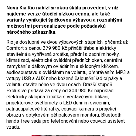
Nová Kia Rio nabízí širokou škálu provedení, v níž
najdeme verze útočící nízkou cenou, ale také
varianty vynikající špičkovou výbavou a rozsáhlými
možnostmi personalizace podle požadavků
náročného zákazníka.
Rio je dostupné ve dvou výbavových stupních, přičemž už
Comfort s cenou 279 980 Kč přináší třeba elektricky
stavitelná a vyhřívaná zrcátka, přední a zadní mlhovky,
klimatizaci, elektrické ovládání předních oken, centrální
zamykání s dálkovým ovládáním a sklopným klíčkem,
audiosoustavu s ovládáním na volantu, přehráváním MP3 a
vstupy USB a AUX nebo kožené čalounění řadicí páky a
volantu stavitelného ve dvou osách. Dražší stupeň
Exclusive přidává za ceny od 304 980 Kč například
elektricky sklopná zrcátka s vestavěnými blikači,
projektorové světlomety s LED denním svícením,
patnáctipalcové lité ráfky, couvací kameru s projekcí
obrazu v dotykovém pětipalcovém monitoru, Bluetooth
hands-free sadu pro telefonování nebo couvací asistent
vzadu.