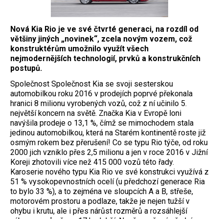
Nová Kia Rio je ve své čtvrté generaci, na rozdíl od
většiny jiných „novinek“, zcela novým vozem, což
konstruktérům umožnilo využít všech
nejmodernějších technologií, prvků a konstrukčních
postupů.
Společnost Společnost Kia se svoji sesterskou
automobilkou roku 2016 v prodejích poprvé překonala
hranici 8 milionu vyrobených vozů, což z ní učinilo 5.
největší koncern na světě. Značka Kia v Evropě loni
navýšila prodeje o 13,1 %, čímž se mimochodem stala
jedinou automobilkou, která na Starém kontinentě roste již
osmým rokem bez přerušení! Co se typu Rio týče, od roku
2000 jich vzniklo přes 2,5 milionu a jen v roce 2016 v Jižní
Koreji zhotovili více než 415 000 vozů této řady.
Karoserie nového typu Kia Rio ve své konstrukci využívá z
51 % vysokopevnostních ocelí (u předchozí generace Ria
to bylo 33 %), a to zejména ve sloupcích A a B, střeše,
motorovém prostoru a podlaze, takže je nejen tužší v
ohybu i krutu, ale i přes nárůst rozměrů a rozsáhlejší