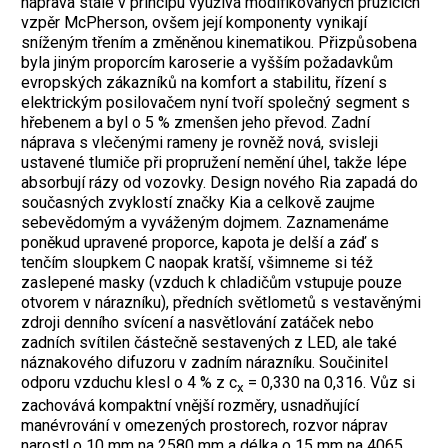
náprava stále v principu využívá modifikovaných pružicích
vzpěr McPherson, ovšem její komponenty vynikají
sníženým třením a změněnou kinematikou. Přizpůsobena
byla jiným proporcím karoserie a vyšším požadavkům
evropských zákazníků na komfort a stabilitu, řízení s
elektrickým posilovačem nyní tvoří společný segment s
hřebenem a byl o 5 % zmenšen jeho převod. Zadní
náprava s vlečenými rameny je rovněž nová, svisleji
ustavené tlumiče při propružení nemění úhel, takže lépe
absorbují rázy od vozovky. Design nového Ria zapadá do
současných zvyklostí značky Kia a celkově zaujme
sebevědomým a vyváženým dojmem. Zaznamenáme
poněkud upravené proporce, kapota je delší a záď s
tenčím sloupkem C naopak kratší, všimneme si též
zaslepené masky (vzduch k chladičům vstupuje pouze
otvorem v nárazníku), předních světlometů s vestavěnými
zdroji denního svícení a nasvětlování zatáček nebo
zadních svítilen částečně sestavených z LED, ale také
náznakového difuzoru v zadním nárazníku. Součinitel
odporu vzduchu klesl o 4 % z c
= 0,330 na 0,316. Vůz si
x
zachovává kompaktní vnější rozměry, usnadňující
manévrování v omezených prostorech,
rozvor náprav
narostl o 10 mm na
2580 mm a délka o 15 mm na 4065