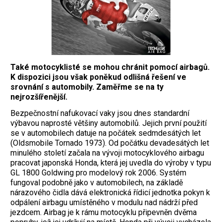
Také motocyklisté se mohou chránit pomocí airbagů.
K dispozici jsou však poněkud odlišná řešení ve
srovnání s automobily. Zaměřme se na ty
nejrozšířenější.
B
ezpečnostní nafukovací vaky jsou dnes standardní
výbavou naprosté většiny automobilů. Jejich první použití
se v automobilech datuje na počátek sedmdesátých let
(Oldsmobile Tornado 1973). Od počátku devadesátých let
minulého století začala na vývoji motocyklového airbagu
pracovat japonská Honda, která jej uvedla do výroby v typu
GL 1800 Goldwing pro modelový rok 2006. Systém
fungoval podobně jako v automobilech, na základě
nárazového čidla dává elektronická řídicí jednotka pokyn k
odpálení airbagu umístěného v modulu nad nádrží před
jezdcem. Airbag je k rámu motocyklu připevněn dvěma