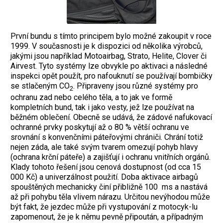
První bundu s tímto principem bylo možné zakoupit v roce
1999. V současnosti je k dispozici od několika výrobců,
jakými jsou například Motoairbag, Strato, Helite, Clover či
Airvest. Tyto systémy lze obvykle po aktivaci a následné
inspekci opět použít, pro nafouknutí se používají bombičky
se stlačeným CO
. Připraveny jsou různé systémy pro
2
ochranu zad nebo celého těla, a to jak ve formě
kompletních bund, tak i jako vesty, jež lze používat na
běžném oblečení. Obecně se udává, že zádové nafukovací
ochranné prvky poskytují až o 80 % větší ochranu ve
srovnání s konvenčními páteřovými chrániči. Chrání totiž
nejen záda, ale také svým tvarem omezují pohyb hlavy
(ochrana krční páteře) a zajišťují i ochranu vnitřních orgánů.
Klady tohoto řešení jsou cenová dostupnost (od cca 15
000 Kč) a univerzálnost použití. Doba aktivace airbagů
spouštěných mechanicky činí přibližně 100 ms a nastává
až při pohybu těla vlivem nárazu. Určitou nevýhodou může
být fakt, že jezdec může při vystupování z motocyk-lu
zapomenout, že je k němu pevně připoután, a případným