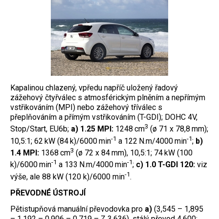
Kapalinou chlazený, vpředu napříč uložený řadový
zážehový čtyřválec s atmosférickým plněním a nepřímým
vstřikováním (MPI) nebo zážehový tříválec s
přeplňováním a přímým vstřikováním (T-GDI); DOHC 4V,
3
Stop/Start, EU6b;
a) 1.25 MPI:
1248 cm
(ø 71 x 78,8 mm);
-1
-1
10,5:1; 62 kW (84 k)/6000 min
a 122 N.m/4000 min
;
b)
3
1.4 MPI:
1368 cm
(ø 72 x 84 mm), 10,5:1; 74 kW (100
-1
-1
k)/6000 min
a 133 N.m/4000 min
;
c) 1.0 T-GDI 120:
viz
-1
výše, ale 88 kW (120 k)/6000 min
.
PŘEVODNÉ ÚSTROJÍ
Pětistupňová manuální převodovka pro
a)
(3,545 – 1,895
– 1,192 – 0,906 – 0,719 – Z 3,636), stálý převod 4,600;