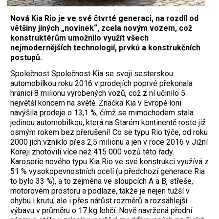
Nová Kia Rio je ve své čtvrté generaci, na rozdíl od
většiny jiných „novinek“, zcela novým vozem, což
konstruktérům umožnilo využít všech
nejmodernějších technologií, prvků a konstrukčních
postupů.
Společnost Společnost Kia se svoji sesterskou
automobilkou roku 2016 v prodejích poprvé překonala
hranici 8 milionu vyrobených vozů, což z ní učinilo 5.
největší koncern na světě. Značka Kia v Evropě loni
navýšila prodeje o 13,1 %, čímž se mimochodem stala
jedinou automobilkou, která na Starém kontinentě roste již
osmým rokem bez přerušení! Co se typu Rio týče, od roku
2000 jich vzniklo přes 2,5 milionu a jen v roce 2016 v Jižní
Koreji zhotovili více než 415 000 vozů této řady.
Karoserie nového typu Kia Rio ve své konstrukci využívá z
51 % vysokopevnostních ocelí (u předchozí generace Ria
to bylo 33 %), a to zejména ve sloupcích A a B, střeše,
motorovém prostoru a podlaze, takže je nejen tužší v
ohybu i krutu, ale i přes nárůst rozměrů a rozsáhlejší
výbavu v průměru o 17 kg lehčí. Nově navržená přední