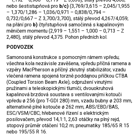
nebo šestistupňová pro
b/c)
(3,769/3,615 – 2,045/1,955
– 1,370/1,286 – 1,036/0,971 – 0,838/0,794 –
0,732/0,667 – Z 3,700/3,700), stálý převod 4,267/4,059;
na přání pro
b)
čtyřstupňová samočinná s kapalinovým
měničem momentu (2,919 – 1,551 – 1,000 – 0,713 – Z
2,480), stálý převod 4,375. Pohon předních kol.
PODVOZEK
Samonosná konstrukce s pomocným rámem vpředu;
všechna kola nezávisle zavěšena, vpředu příčná ramena a
vzpěry MacPherson a příčný zkrutný stabilizátor, vzadu
vlečená ramena spojená torzně poddajnou příčkou CTBA
(Coupled Torsion Beam Axle); odpružení vinutými
pružinami a teleskopickými tlumiči; dvouokruhová
kapalinová brzdová soustava s ventilovanými kotouči
vpředu ø 256 (pro T-GDI 280) mm, vzadu bubny ø 203 mm,
alternativně plné kotouče ø 262 mm; ABS/EBD/BAS,
ESC/VSM/CBC; hřebenové řízení s elektrickým
posilovačem, převod 14,1:1, 2,63 otáčky na plný rejd,
stopový průměr otáčení 10,2 m; pneumatiky 185/65 R 15
nebo 195/55 R 16.