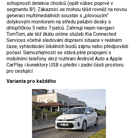
schopností detekce chodců (opět vůbec poprvé v
segmentu B!).
Zákazníci se mohou těšit rovněž na novou
generaci multimediálních soustav s „plovoucím“
dotykovým monitorem na středu palubní desky s
úhlopříčkou 5 nebo 7 palců. Zahrnují nejen navigaci
TomTom, ale též škálu online služeb Kia Connected
Services včetně sledování dopravní situace v reálném
čase, vyhledávání lokálních bodů zájmu nebo předpovědi
počasí. Samozřejmostí se stává plné propojení s
mobilními telefony skrz rozhraní Android Auto a Apple
CarPlay i konektory USB v přední i zadní části prostoru
pro cestující.
Varianta pro každého