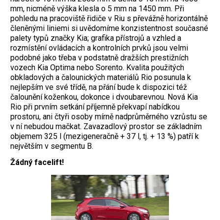
mm, nicméně výška klesla o 5 mm na 1450 mm.
Při
pohledu na pracoviště řidiče v Riu s převážně horizontálně
členěnými liniemi si uvědomíme konzistentnost současné
palety typů značky Kia; grafika přístrojů a vzhled a
rozmístění ovládacích a kontrolních prvků jsou velmi
podobné jako třeba v podstatně dražších prestižních
vozech Kia Optima nebo Sorento. Kvalita použitých
obkladových a čalounických materiálů Rio posunula k
nejlepším ve své třídě, na přání bude k dispozici též
čalounění koženkou, dokonce i dvoubarevnou. Nová Kia
Rio při prvním setkání příjemně překvapí nabídkou
prostoru, ani čtyři osoby mírně nadprůměrného vzrůstu se
v ní nebudou mačkat. Zavazadlový prostor se základním
objemem 325 l (mezigeneračně + 37 l, tj. + 13 %) patří k
největším v segmentu B.
Žádný facelift!