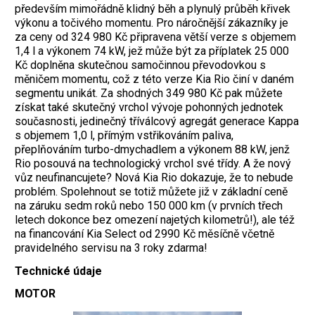
především mimořádně klidný běh a plynulý průběh křivek
výkonu a točivého momentu. Pro náročnější zákazníky je
za ceny od 324 980 Kč připravena větší verze s objemem
1,4 l a výkonem 74 kW, jež může být za příplatek 25 000
Kč doplněna skutečnou samočinnou převodovkou s
měničem momentu, což z této verze Kia Rio činí v daném
segmentu unikát. Za shodných 349 980 Kč pak můžete
získat také skutečný vrchol vývoje pohonných jednotek
současnosti, jedinečný tříválcový agregát generace Kappa
s objemem 1,0 l, přímým vstřikováním paliva,
přeplňováním turbo-dmychadlem a výkonem 88 kW, jenž
Rio posouvá na technologický vrchol své třídy. A že nový
vůz neufinancujete? Nová Kia Rio dokazuje, že to nebude
problém. Spolehnout se totiž můžete již v základní ceně
na záruku sedm roků nebo 150 000 km (v prvních třech
letech dokonce bez omezení najetých kilometrů!), ale též
na financování Kia Select od 2990 Kč měsíčně včetně
pravidelného servisu na 3 roky zdarma!
Technické údaje
MOTOR