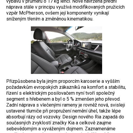
výbavu v průměru o 17 kg lehčí. Nově navržená přední
náprava stále v principu využívá modifikovaných pružicích
vzpěr McPherson, ovšem její komponenty vynikají
sníženým třením a změněnou kinematikou.
Přizpůsobena byla jiným proporcím karoserie a vyšším
požadavkům evropských zákazníků na komfort a stabilitu,
řízení s elektrickým posilovačem nyní tvoří společný
segment s hřebenem a byl o 5 % zmenšen jeho převod.
Zadní náprava s vlečenými rameny je rovněž nová, svisleji
ustavené tlumiče při propružení nemění úhel, takže lépe
absorbují rázy od vozovky. Design nového Ria zapadá do
současných zvyklostí značky Kia a celkově zaujme
sebevědomým a vyváženým dojmem. Zaznamenáme