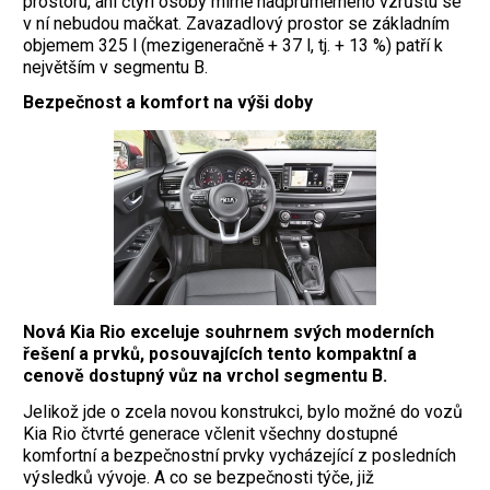
prostoru, ani čtyři osoby mírně nadprůměrného vzrůstu se
v ní nebudou mačkat. Zavazadlový prostor se základním
objemem 325 l (mezigeneračně + 37 l, tj. + 13 %) patří k
největším v segmentu B.
Bezpečnost a komfort na výši doby
Nová Kia Rio exceluje souhrnem svých moderních
řešení a prvků, posouvajících tento kompaktní a
cenově dostupný vůz na vrchol segmentu B.
J
elikož jde o zcela novou konstrukci, bylo možné do vozů
Kia Rio čtvrté generace včlenit všechny dostupné
komfortní a bezpečnostní prvky vycházející z posledních
výsledků vývoje. A co se bezpečnosti týče, již