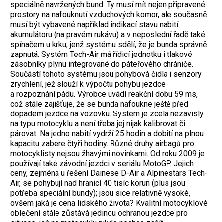
speciálně navržených bund. Ty musí mít nejen připravené
prostory na nafouknutí vzduchových komor, ale současně
musí být vybavené například indikací stavu nabití
akumulátoru (na pravém rukávu) a v neposlední řadě také
spínačem u krku, jenž systému sdělí, že je bunda správně
zapnutá. Systém Tech-Air má řídicí jednotku i tlakové
zásobníky plynu integrované do páteřového chrániče.
Součástí tohoto systému jsou pohybová čidla i senzory
zrychlení, jež slouží k výpočtu pohybu jezdce
a rozpoznání pádu. Výrobce uvádí reakční dobu 59 ms,
což stále zajišťuje, že se bunda nafoukne ještě před
dopadem jezdce na vozovku. Systém je zcela nezávislý
na typu motocyklu a není třeba jej nijak kalibrovat či
párovat. Na jedno nabití vydrží 25 hodin a dobití na plnou
kapacitu zabere čtyři hodiny.
Různé druhy airbagů pro
motocyklisty nejsou žhavými novinkami. Od roku 2009 je
používají také závodní jezdci v seriálu MotoGP. Jejich
ceny, zejména u řešení Dainese D-Air a Alpinestars Tech-
Air, se pohybují nad hranicí 40 tisíc korun (plus jsou
potřeba speciální bundy); jsou sice relativně vysoké,
ovšem jaká je cena lidského života? Kvalitní motocyklové
oblečení stále zůstává jedinou ochranou jezdce pro