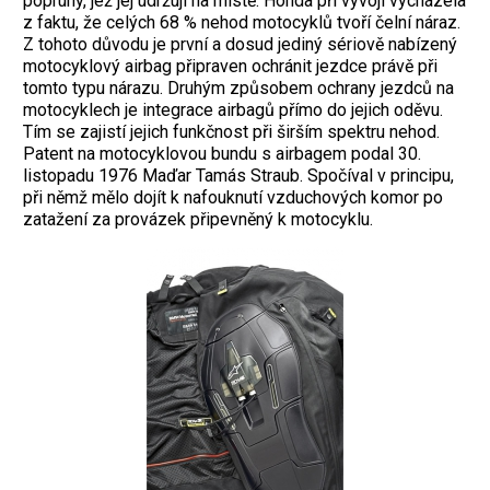
popruhy, jež jej udržují na místě. Honda při vývoji vycházela
z faktu, že celých 68 % nehod motocyklů tvoří čelní náraz.
Z tohoto důvodu je první a dosud jediný sériově nabízený
motocyklový airbag připraven ochránit jezdce právě při
tomto typu nárazu. Druhým způsobem ochrany jezdců na
motocyklech je integrace airbagů přímo do jejich oděvu.
Tím se zajistí jejich funkčnost při širším spektru nehod.
Patent na motocyklovou bundu s airbagem podal 30.
listopadu 1976 Maďar Tamás Straub. Spočíval v principu,
při němž mělo dojít k nafouknutí vzduchových komor po
zatažení za provázek připevněný k motocyklu.