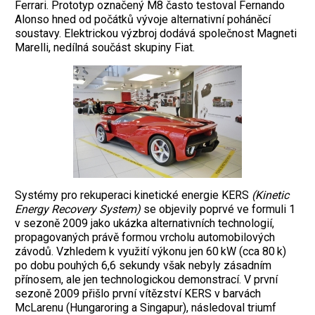
Ferrari. Prototyp označený M8 často testoval Fernando
Alonso hned od počátků vývoje alternativní poháněcí
soustavy. Elektrickou výzbroj dodává společnost Magneti
Marelli, nedílná součást skupiny Fiat.
Systémy pro rekuperaci kinetické energie KERS
(Kinetic
Energy Recovery System)
se objevily poprvé ve formuli 1
v sezoně 2009 jako ukázka alternativních technologií,
propagovaných právě formou vrcholu automobilových
závodů. Vzhledem k využití výkonu jen 60 kW (cca 80 k)
po dobu pouhých 6,6 sekundy však nebyly zásadním
přínosem, ale jen technologickou demonstrací. V první
sezoně 2009 přišlo první vítězství KERS v barvách
McLarenu (Hungaroring a Singapur), následoval triumf