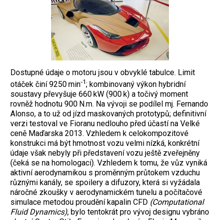
Dostupné údaje o motoru jsou v obvyklé tabulce. Limit
‑1
otáček činí 9250 min
; kombinovaný výkon hybridní
soustavy převyšuje 660 kW (900 k) a točivý moment
rovněž hodnotu 900 N.m. Na vývoji se podílel mj. Fernando
Alonso, a to už od jízd maskovaných prototypů; definitivní
verzi testoval ve Fioranu nedlouho před účastí na Velké
ceně Maďarska 2013. Vzhledem k celokompozitové
konstrukci má být hmotnost vozu velmi nízká, konkrétní
údaje však nebyly při představení vozu ještě zveřejněny
(čeká se na homologaci). Vzhledem k tomu, že vůz vyniká
aktivní aerodynamikou s proměnným průtokem vzduchu
různými kanály, se spoilery a difuzory, která si vyžádala
náročné zkoušky v aerodynamickém tunelu a počítačové
simulace metodou proudění kapalin CFD
(Computational
Fluid Dynamics)
, bylo tentokrát pro vývoj designu vybráno