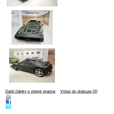
Další články o stejné značce
|
Vstup do diskuze (0)