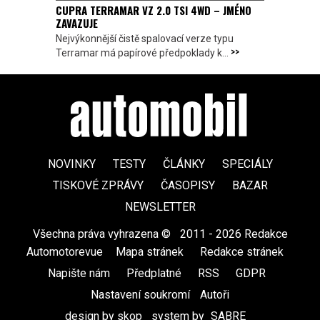
CUPRA TERRAMAR VZ 2.0 TSI 4WD – JMÉNO
ZAVAZUJE
Nejvýkonnější čistě spalovací verze typu
>>
Terramar má papírové předpoklady k...
NOVINKY
TESTY
ČLÁNKY
SPECIÁLY
TISKOVÉ ZPRÁVY
ČASOPISY
BAZAR
NEWSLETTER
Všechna práva vyhrazena ©
|
2011 - 2026 Redakce
Automotorevue
|
Mapa stránek
|
Redakce stránek
|
Napište nám
|
Předplatné
|
RSS
|
GDPR
|
Nastavení soukromí
Autoři
design by skop
|
system by
SABRE
|