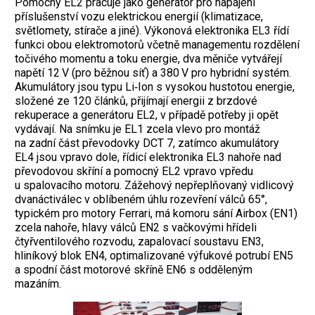
Pomocný EL2 pracuje jako generátor pro napájení
příslušenství vozu elektrickou energií (klimatizace,
světlomety, stírače a jiné). Výkonová elektronika EL3 řídí
funkci obou elektromotorů včetně managementu rozdělení
točivého momentu a toku energie, dva měniče vytvářejí
napětí 12 V (pro běžnou síť) a 380 V pro hybridní systém.
Akumulátory jsou typu Li‑Ion s vysokou hustotou energie,
složené ze 120 článků, přijímají energii z brzdové
rekuperace a generátoru EL2, v případě potřeby ji opět
vydávají. Na snímku je EL1 zcela vlevo pro montáž
na zadní část převodovky DCT 7, zatímco akumulátory
EL4 jsou vpravo dole, řídicí elektronika EL3 nahoře nad
převodovou skříní a pomocný EL2 vpravo vpředu
u spalovacího motoru. Zážehový nepřeplňovaný vidlicový
dvanáctiválec v oblíbeném úhlu rozevření válců 65°,
typickém pro motory Ferrari, má komoru sání Airbox (EN1)
zcela nahoře, hlavy válců EN2 s vačkovými hřídeli
čtyřventilového rozvodu, zapalovací soustavu EN3,
hliníkový blok EN4, optimalizované výfukové potrubí EN5
a spodní část motorové skříně EN6 s odděleným
mazáním.