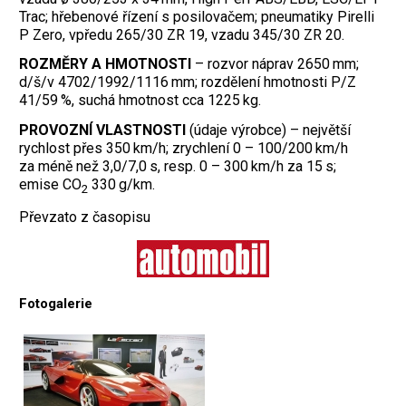
Trac; hřebenové řízení s posilovačem; pneumatiky Pirelli
P Zero, vpředu 265/30 ZR 19, vzadu 345/30 ZR 20.
ROZMĚRY A HMOTNOSTI
– rozvor náprav 2650 mm;
d/š/v 4702/1992/1116 mm; rozdělení hmotnosti P/Z
41/59 %, suchá hmotnost cca 1225 kg.
PROVOZNÍ VLASTNOSTI
(údaje výrobce) – největší
rychlost přes 350 km/h; zrychlení 0 – 100/200 km/h
za méně než 3,0/7,0 s, resp. 0 – 300 km/h za 15 s;
emise CO
330 g/km.
2
Převzato z časopisu
Fotogalerie