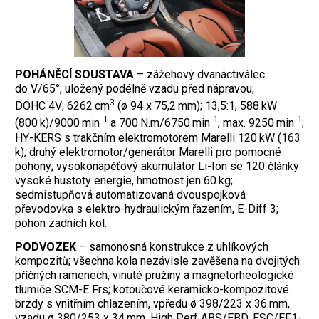
POHÁNĚCÍ SOUSTAVA
– zážehový dvanáctiválec
do V/65°, uložený podélně vzadu před nápravou;
3
DOHC 4V; 6262 cm
(ø 94 x 75,2 mm); 13,5:1, 588 kW
‑1
-1
‑1
(800 k)/9000 min
a 700 N.m/6750 min
, max. 9250 min
;
HY-KERS s trakčním elektromotorem Marelli 120 kW (163
k); druhý elektromotor/generátor Marelli pro pomocné
pohony; vysokonapěťový akumulátor Li-Ion se 120 články
vysoké hustoty energie, hmotnost jen 60 kg;
sedmistupňová automatizovaná dvouspojková
převodovka s elektro-hydraulickým řazením, E-Diff 3;
pohon zadních kol.
PODVOZEK
– samonosná konstrukce z uhlíkových
kompozitů; všechna kola nezávisle zavěšena na dvojitých
příčných ramenech, vinuté pružiny a magnetorheologické
tlumiče SCM-E Frs; kotoučové keramicko-kompozitové
brzdy s vnitřním chlazením, vpředu ø 398/223 x 36 mm,
vzadu ø 380/253 x 34 mm, High Perf ABS/EBD, ESC/EF1-