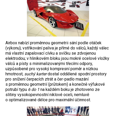
Airbox nabízí proměnnou geometrii sání podle otáček
(výkonu); vstřikování paliva je přímé do válců, každý válec
má vlastní zapalovací cívku a svíčku se zdvojenou
elektrodou; v hliníkovém bloku jsou mokré ocelové vložky
válců a písty s minimalizovanými třecími odpory,
uzpůsobené pro vysoký kompresní poměr a nízkou
hmotnost;
suchý karter
dostal oddělené spodní prostory
pro snížení čerpacích ztrát a čer-padlo mazání
s proměnnou geometrií (průtokem) a konečně výfukové
potrubí typu
6 do 1
na každém boku je zhotoveno ze
slitiny vysokopevnostní niklové oceli, nemluvě
o optimalizované délce pro maximální účinnost.