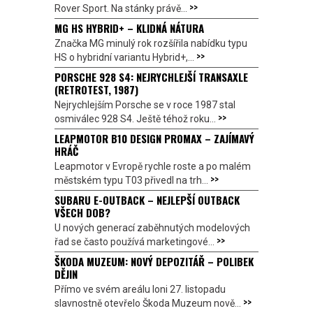
>>
Rover Sport. Na stánky právě...
MG HS HYBRID+ – KLIDNÁ NÁTURA
Značka MG minulý rok rozšířila nabídku typu
>>
HS o hybridní variantu Hybrid+,...
PORSCHE 928 S4: NEJRYCHLEJŠÍ TRANSAXLE
(RETROTEST, 1987)
Nejrychlejším Porsche se v roce 1987 stal
>>
osmiválec 928 S4. Ještě téhož roku...
LEAPMOTOR B10 DESIGN PROMAX – ZAJÍMAVÝ
HRÁČ
Leapmotor v Evropě rychle roste a po malém
>>
městském typu T03 přivedl na trh...
SUBARU E-OUTBACK – NEJLEPŠÍ OUTBACK
VŠECH DOB?
U nových generací zaběhnutých modelových
>>
řad se často používá marketingové...
ŠKODA MUZEUM: NOVÝ DEPOZITÁŘ – POLIBEK
DĚJIN
Přímo ve svém areálu loni 27. listopadu
>>
slavnostně otevřelo Škoda Muzeum nově...