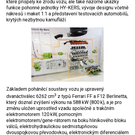
které přispěly ke zrodu vozu, ale také názorné ukázky
funkce pohonné jednotky HY-KERS, vývoje designu včetně
nákresů i maket 1:1 a představení testovacích automobilů,
krytých nezbytnou kamufláží.
Základem poháněcí soustavy vozu je upravený
3
dvanáctiválec 6262 cm
z typů Ferrari FF a F12 Berlinetta,
který doznal zvýšení výkonu na 588 kW (800 k), a je pro
změnu uložen uprostřed vzadu společně s trakčním
elektromotorem 120 kW, pomocným
elektromotorem/gene-rátorem na boku hliníkového bloku
válců, elektrohydraulickou sedmistupňovou
dvouspojkovou převodovkou, elektronickým diferenciálem