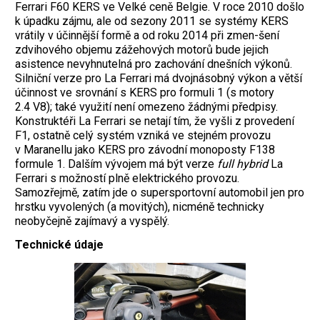
Ferrari F60 KERS ve Velké ceně Belgie. V roce 2010 došlo
k úpadku zájmu, ale od sezony 2011 se systémy KERS
vrátily v účinnější formě a od roku 2014 při zmen-šení
zdvihového objemu zážehových motorů bude jejich
asistence nevyhnutelná pro zachování dnešních výkonů.
Silniční verze pro La Ferrari má dvojnásobný výkon a větší
účinnost ve srovnání s KERS pro formuli 1 (s motory
2.4 V8); také využití není omezeno žádnými předpisy.
Konstruktéři La Ferrari se netají tím, že vyšli z provedení
F1, ostatně celý systém vzniká ve stejném provozu
v Maranellu jako KERS pro závodní monoposty F138
formule 1. Dalším vývojem má být verze
full hybrid
La
Ferrari s možností plně elektrického provozu.
Samozřejmě, zatím jde o supersportovní automobil jen pro
hrstku vyvolených (a movitých), nicméně technicky
neobyčejně zajímavý a vyspělý.
Technické údaje