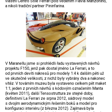
vlastní Centro Stile Ferrari pod vedením Flavia Manzoniho,
a nikoli tradiční partner Pininfarina.
V Maranellu jsme si prohlédli řadu vystavených návrhů
projektu F150, jenž pak dostal jméno La Ferrari, a to
od prvních devíti nákresů pro modely 1:4 k dalším pěti už
ve skutečné velikosti, z nichž byly vybrány dva a nakonec
vítěz. V továrním muzeu byla vystaveno celkem pět maket
1:1; jeden z prvních návrhů s kódovým označením Manta
(květen 2011), další Tensostruttura ze stejné doby,
definitivní La Ferrari ze srpna 2012, sádrový model
s dvojím aerodynamickým řešením boků a model pro
konfiguraci interiéru (z března 2012). Zajímavá byla