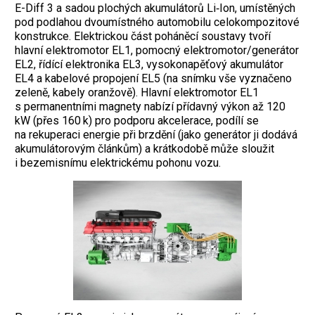
E-Diff 3 a sadou plochých akumulátorů Li‑Ion, umístěných
pod podlahou dvoumístného automobilu celokompozitové
konstrukce. Elektrickou část poháněcí soustavy tvoří
hlavní elektromotor EL1, pomocný elektromotor/generátor
EL2, řídící elektronika EL3, vysokonapěťový akumulátor
EL4 a kabelové propojení EL5 (na snímku vše vyznačeno
zeleně, kabely oranžově). Hlavní elektromotor EL1
s permanentními magnety nabízí přídavný výkon až 120
kW (přes 160 k) pro podporu akcelerace, podílí se
na rekuperaci energie při brzdění (jako generátor ji dodává
akumulátorovým článkům) a krátkodobě může sloužit
i bezemisnímu elektrickému pohonu vozu.