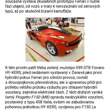
současná výstava zkušebních prototypů Ferrari v různé
fázi utajení, od vozů s tvary k nerozeznání od sériových
typů, až po skutečně bizarní kamufláže.
K těm prvním patří třeba zelený
mulotipo
599 GTB Fiorano
HY-KERS, před nedávnem vystavený v Ženevě jako první
hybridní pokus Ferrari pro silniční provoz, rovněž
s dvouspojkovou převodovkou, ale s upravenou přídí pro
potřebu většího průtoku vzduchu pro chlazení hybridní
soustavy, zejména elektrické části. Z těch druhých vyniká
černý
Progetto F150 (M8)
opravdu neobvyklého vzezření,
postavený z typu 458 Italia, ovšem se zabudovanou
pohonnou jednotkou HY-KERS, vyvíjenou pro F150 La