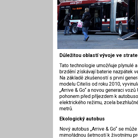
Důležitou oblastí vývoje ve strate
Tato technologie umožňuje plynulé a 
brzdění získávají baterie nazpátek ve
Na základě zkušeností s první genera
modelu Citelis od roku 2010, vyvinu
„Arrive & Go“ a novou generaci vozů
pohonem před příjezdem k autobusov
elektrického režimu, zcela bezhlučn
metrů.
Ekologický autobus
Nový autobus „Arrive & Go“ se může 
mimořádnou šetrností k životnímu pro