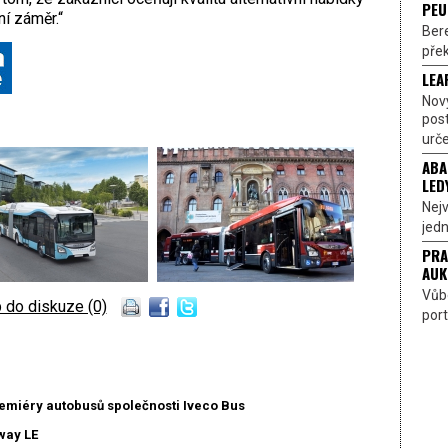
PEU
í záměr.“
Bere
přek
LEA
Nov
pos
urče
ABA
LED
Nejv
jedn
PRA
AUK
Vůbe
 do diskuze (0)
port
remiéry autobusů společnosti Iveco Bus
way LE