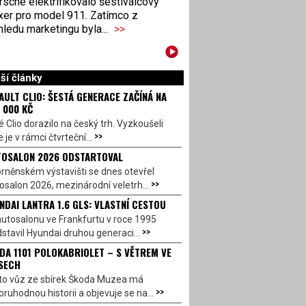
sche elektrifikovalo šestiválcový
xer pro model 911. Zatímco z
ledu marketingu byla...
>>
ší články
AULT CLIO: ŠESTÁ GENERACE ZAČÍNÁ NA
 000 KČ
 Clio dorazilo na český trh. Vyzkoušeli
>>
 je v rámci čtvrteční...
OSALON 2026 ODSTARTOVAL
rněnském výstavišti se dnes otevřel
>>
salon 2026, mezinárodní veletrh...
NDAI LANTRA 1.6 GLS: VLASTNÍ CESTOU
utosalonu ve Frankfurtu v roce 1995
>>
stavil Hyundai druhou generaci...
DA 1101 POLOKABRIOLET – S VĚTREM VE
SECH
to vůz ze sbírek Škoda Muzea má
>>
ruhodnou historii a objevuje se na...