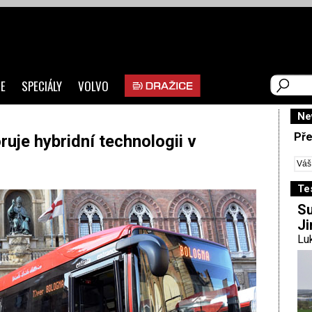
E
SPECIÁLY
VOLVO
Ne
Pře
uje hybridní technologii v
Te
Su
Ji
Luk