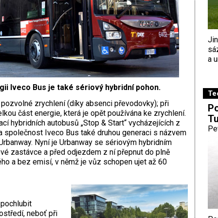
Ji
sá
a u
gii Iveco Bus je také sériový hybridní pohon.
Te
pozvolné zrychlení (díky absenci převodovky); při
Po
lkou část energie, která je opět používána ke zrychlení.
Tu
cí hybridních autobusů „Stop & Start“ vycházejících z
Pe
la společnost Iveco Bus také druhou generaci s názvem
 Urbanway. Nyní je Urbanway se sériovým hybridním
é zastávce a před odjezdem z ní přepnut do plně
ého a bez emisí, v němž je vůz schopen ujet až 60
pochlubit
středí, neboť při