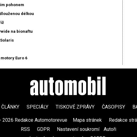
dním pohonem
odlouženou délkou
íž
ywide na bionaftu
Solaris
 motory Euro 6
ČLÁNKY
SPECIÁLY
TISKOVÉ ZPRÁVY
ČASOPISY
B
- 2026 Redakce Automotorevue
|
Mapa stránek
|
Redakce str
RSS
|
GDPR
|
Nastavení soukromí
Autoři