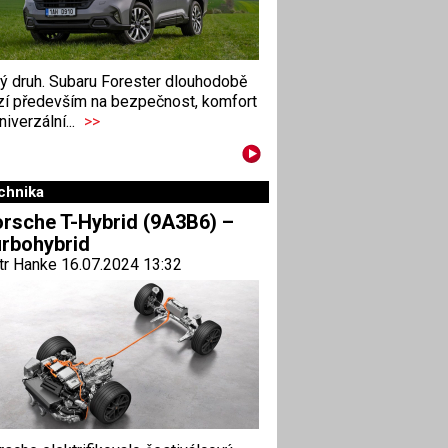
ný druh. Subaru Forester dlouhodobě
zí především na bezpečnost, komfort
niverzální...
>>
chnika
rsche T-Hybrid (9A3B6) –
rbohybrid
tr Hanke 16.07.2024 13:32