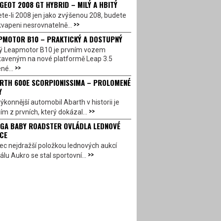
GEOT 2008 GT HYBRID – MILÝ A HBITÝ
te-li 2008 jen jako zvýšenou 208, budete
>>
vapeni nesrovnatelně...
PMOTOR B10 – PRAKTICKÝ A DOSTUPNÝ
ý Leapmotor B10 je prvním vozem
taveným na nové platformě Leap 3.5
>>
né...
RTH 600E SCORPIONISSIMA – PROLOMENÉ
Y
ýkonnější automobil Abarth v historii je
>>
ím z prvních, který dokázal...
GA BABY ROADSTER OVLÁDLA LEDNOVÉ
CE
c nejdražší položkou lednových aukcí
>>
álu Aukro se stal sportovní...