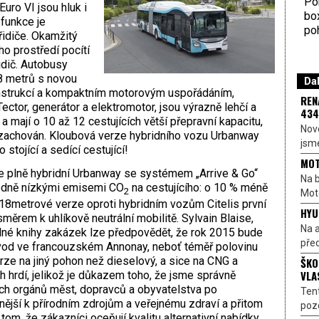
Por
uro VI jsou hluk i
bo
funkce je
poh
řidiče. Okamžitý
ho prostředí pocítí
řidič. Autobusy
8 metrů s novou
Dal
onstrukcí a kompaktním motorovým uspořádáním,
REN
ctor, generátor a elektromotor, jsou výrazně lehčí a
434
 mají o 10 až 12 cestujících větší přepravní kapacitu,
Nové
 zachován. Kloubová verze hybridního vozu Urbanway
jsme
 stojící a sedící cestující!
MOT
 plně hybridní Urbanway se systémem „Arrive & Go“
Na b
uhodně nízkými emisemi CO
na cestujícího: o 10 % méně
2
Moto
18metrové verze oproti hybridním vozům Citelis první
HYU
měrem k uhlíkově neutrální mobilitě. Sylvain Blaise,
Na a
 plné knihy zakázek lze předpovědět, že rok 2015 bude
před
vod ve francouzském Annonay, neboť téměř polovinu
ze na jiný pohon než dieselový, a sice na CNG a
ŠKO
VLA
 hrdí, jelikož je důkazem toho, že jsme správně
ích orgánů měst, dopravců a obyvatelstva po
Ten
nější k přírodním zdrojům a veřejnému zdraví a přitom
pozo
 tom, že zákazníci oceňují kvalitu alternativní nabídky