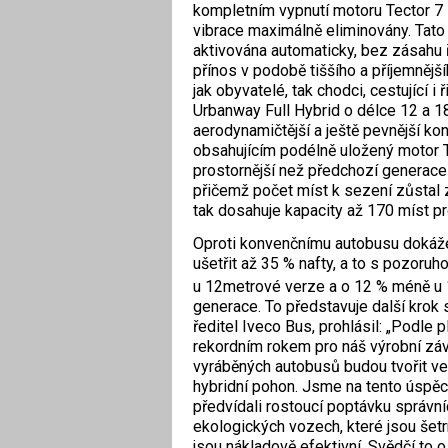
kompletním vypnutí motoru Tector 7 E
vibrace maximálně eliminovány. Tato 
aktivována automaticky, bez zásahu 
přínos v podobě tiššího a příjemnější
jak obyvatelé, tak chodci, cestující i 
Urbanway Full Hybrid o délce 12 a 1
aerodynamičtější a ještě pevnější k
obsahujícím podélně uložený motor Te
prostornější než předchozí generace a
přičemž počet míst k sezení zůstal
tak dosahuje kapacity až 170 míst pro
Oproti konvenčnímu autobusu dokáže
ušetřit až 35 % nafty, a to s pozor
u 12metrové verze a o 12 % méně u 
generace. To představuje další krok s
ředitel Iveco Bus, prohlásil: „Podle
rekordním rokem pro náš výrobní zá
vyráběných autobusů budou tvořit ver
hybridní pohon. Jsme na tento úspěch
předvídali rostoucí poptávku správn
ekologických vozech, které jsou šetr
jsou nákladově efektivní. Svědčí to o