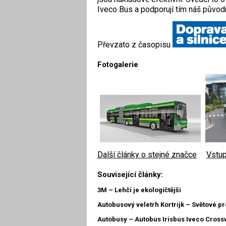
Iveco Bus a podporují tím náš původn
Převzato z časopisu
Fotogalerie
Další články o stejné značce
|
Vstup
Související články:
3M – Lehčí je ekologičtější
Autobusový veletrh Kortrijk – Světové p
Autobusy – Autobus Irisbus Iveco Cross