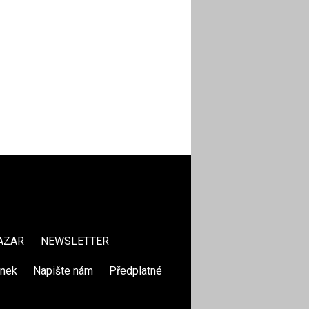
AZAR
NEWSLETTER
ánek
|
Napište nám
|
Předplatné
|