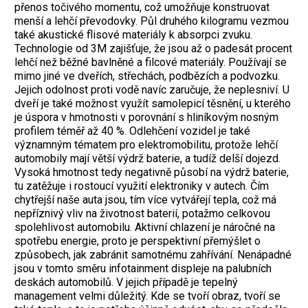
přenos točivého momentu, což umožňuje konstruovat
menší a lehčí převodovky. Půl druhého kilogramu vezmou
také akustické flisové materiály k absorpci zvuku.
Technologie od 3M zajišťuje, že jsou až o padesát procent
lehčí než běžné bavlněné a filcové materiály. Používají se
mimo jiné ve dveřích, střechách, podbězích a podvozku.
Jejich odolnost proti vodě navíc zaručuje, že neplesniví. U
dveří je také možnost využít samolepicí těsnění, u kterého
je úspora v hmotnosti v porovnání s hliníkovým nosným
profilem téměř až 40 %. Odlehčení vozidel je také
významným tématem pro elektromobilitu, protože lehčí
automobily mají větší výdrž baterie, a tudíž delší dojezd.
Vysoká hmotnost tedy negativně působí na výdrž baterie,
tu zatěžuje i rostoucí využití elektroniky v autech. Čím
chytřejší naše auta jsou, tím více vytvářejí tepla, což má
nepříznivý vliv na životnost baterií, potažmo celkovou
spolehlivost automobilu. Aktivní chlazení je náročné na
spotřebu energie, proto je perspektivní přemýšlet o
způsobech, jak zabránit samotnému zahřívání. Nenápadné
jsou v tomto směru infotainment displeje na palubních
deskách automobilů. V jejich případě je tepelný
management velmi důležitý. Kde se tvoří obraz, tvoří se