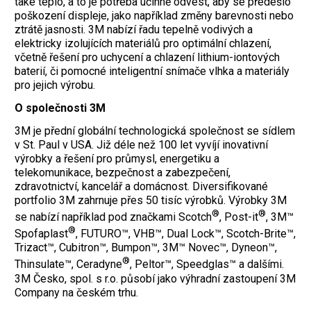
také teplo, a to je potřeba účinně odvést, aby se předešlo
poškození displeje, jako například změny barevnosti nebo
ztrátě jasnosti. 3M nabízí řadu tepelně vodivých a
elektricky izolujících materiálů pro optimální chlazení,
včetně řešení pro uchycení a chlazení lithium-iontových
baterií, či pomocné inteligentní snímače vlhka a materiály
pro jejich výrobu.
O společnosti 3M
3M je přední globální technologická společnost se sídlem
v St. Paul v USA. Již déle než 100 let vyvíjí inovativní
výrobky a řešení pro průmysl, energetiku a
telekomunikace, bezpečnost a zabezpečení,
zdravotnictví, kancelář a domácnost. Diversifikované
portfolio 3M zahrnuje přes 50 tisíc výrobků. Výrobky 3M
®
®
se nabízí například pod značkami Scotch
, Post-it
, 3M™
®
Spofaplast
, FUTURO™, VHB™, Dual Lock™, Scotch-Brite™,
Trizact™, Cubitron™, Bumpon™, 3M™ Novec™, Dyneon™,
®
Thinsulate™, Ceradyne
, Peltor™, Speedglas™ a dalšími.
3M Česko, spol. s r.o. působí jako výhradní zastoupení 3M
Company na českém trhu.