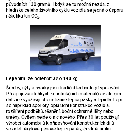
původních 130 gramů. I když se to možná nezdá, z
hlediska celého životního cyklu vozidla se jedná o úsporu
několika tun CO
.
2
Lepením lze odlehčit až o 140 kg
Šrouby, nýty a svorky jsou tradiční technologií spojování.
Při spojování lehkých konstrukčních materiálů se ale čím
dál více využívají oboustranné lepicí pásky a lepidla. Lepí
se například spoilery, opláštění konstrukce vozidla,
rozšíření podběhů, těsnění, boční ochranné lišty nebo
antény. Ovšem nejde o nic nového. Přes 30 let používají
výrobci automobilů k připevňování konstrukčních dílů
vozidel akrylové pěnové lepicí pásky, či strukturální