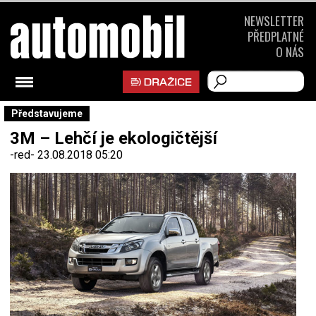
NEWSLETTER
PŘEDPLATNÉ
O NÁS
Představujeme
3M – Lehčí je ekologičtější
-red-
23.08.2018 05:20