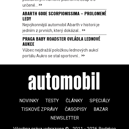
>>
určené...
ABARTH 600E SCORPIONISSIMA – PROLOMENÉ
LEDY
Nejvýkonnější automobil Abarth v historii je
>>
jedním z prvních, který dokázal...
PRAGA BABY ROADSTER OVLÁDLA LEDNOVÉ
AUKCE
Vůbec nejdražší položkou lednových aukcí
>>
portálu Aukro se stal sportovní...
NOVINKY
TESTY
ČLÁNKY
SPECIÁLY
TISKOVÉ ZPRÁVY
ČASOPISY
BAZAR
NEWSLETTER
Všechna práva vyhrazena ©
|
2011 - 2026 Redakce