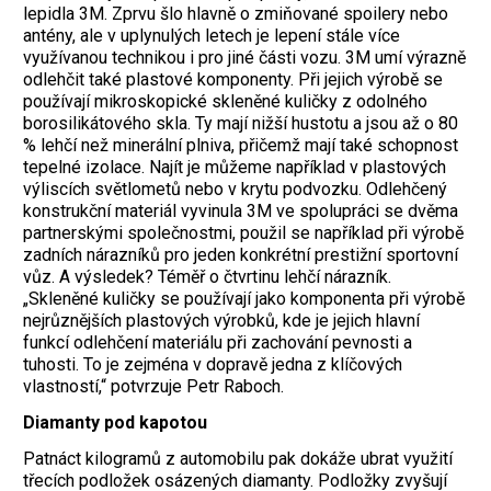
lepidla 3M. Zprvu šlo hlavně o zmiňované spoilery nebo
antény, ale v uplynulých letech je lepení stále více
využívanou technikou i pro jiné části vozu. 3M umí výrazně
odlehčit také plastové komponenty. Při jejich výrobě se
používají mikroskopické skleněné kuličky z odolného
borosilikátového skla. Ty mají nižší hustotu a jsou až o 80
% lehčí než minerální plniva, přičemž mají také schopnost
tepelné izolace. Najít je můžeme například v plastových
výliscích světlometů nebo v krytu podvozku. Odlehčený
konstrukční materiál vyvinula 3M ve spolupráci se dvěma
partnerskými společnostmi, použil se například při výrobě
zadních nárazníků pro jeden konkrétní prestižní sportovní
vůz. A výsledek? Téměř o čtvrtinu lehčí nárazník.
„Skleněné kuličky se používají jako komponenta při výrobě
nejrůznějších plastových výrobků, kde je jejich hlavní
funkcí odlehčení materiálu při zachování pevnosti a
tuhosti. To je zejména v dopravě jedna z klíčových
vlastností,“ potvrzuje Petr Raboch.
Diamanty pod kapotou
Patnáct kilogramů z automobilu pak dokáže ubrat využití
třecích podložek osázených diamanty. Podložky zvyšují