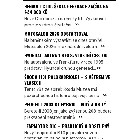
RENAULT CLIO: ŠESTÁ GENERACE ZAČÍNÁ NA
434 000 KČ
Nové Clio dorazilo na český trh. Vyzkoušeli
>>
jsme je v rámci čtvrteční...
MOTOSALON 2026 ODSTARTOVAL
Na brněnském výstavišti se dnes otevřel
>>
Motosalon 2026, mezinárodní veletrh...
HYUNDAI LANTRA 1.6 GLS: VLASTNÍ CESTOU
Na autosalonu ve Frankfurtu v roce 1995
>>
představil Hyundai druhou generaci...
ŠKODA 1101 POLOKABRIOLET – S VĚTREM VE
VLASECH
Tento vůz ze sbírek Škoda Muzea má
>>
pozoruhodnou historii a objevuje se na...
PEUGEOT 2008 GT HYBRID – MILÝ A HBITÝ
Berete-li 2008 jen jako zvýšenou 208, budete
>>
překvapeni nesrovnatelně...
LEAPMOTOR B10 – PRAKTICKÝ A DOSTUPNÝ
Nový Leapmotor B10 je prvním vozem
postaveným na nové platformě Leap 3.5