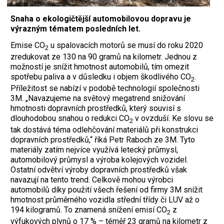
Snaha o ekologičtější automobilovou dopravu je
výrazným tématem posledních let.
Emise CO
u spalovacích motorů se musí do roku 2020
2
zredukovat ze 130 na 90 gramů na kilometr. Jednou z
možností je snížit hmotnost automobilů, tím omezit
spotřebu paliva a v důsledku i objem škodlivého CO
.
2
Příležitost se nabízí v podobě technologií společnosti
3M. „Navazujeme na světový megatrend snižování
hmotnosti dopravních prostředků, který souvisí s
dlouhodobou snahou o redukci CO
v ovzduší. Ke slovu se
2
tak dostává téma odlehčování materiálů při konstrukci
dopravních prostředků,“ říká Petr Raboch ze 3M. Tyto
materiály zatím nejvíce využívá letecký průmysl,
automobilový průmysl a výroba kolejových vozidel.
Ostatní odvětví výroby dopravních prostředků však
navazují na tento trend. Celkově mohou výrobci
automobilů díky použití všech řešení od firmy 3M snížit
hmotnost průměrného vozidla střední třídy či LUV až o
194 kilogramů. To znamená snížení emisí CO
z
2
výfukových plynů o 17 % – téměř 23 gramů na kilometr z