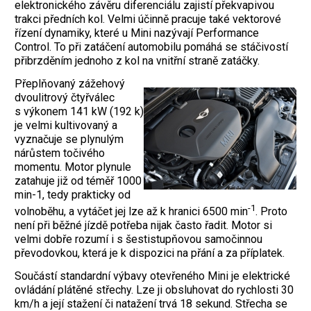
elektronického závěru diferenciálu zajistí překvapivou
trakci předních kol. Velmi účinně pracuje také vektorové
řízení dynamiky, které u Mini nazývají Performance
Control. To při zatáčení automobilu pomáhá se stáčivostí
přibrzděním jednoho z kol na vnitřní straně zatáčky.
Přeplňovaný zážehový
dvoulitrový čtyřválec
s výkonem 141 kW (192 k)
je velmi kultivovaný a
vyznačuje se plynulým
nárůstem točivého
momentu. Motor plynule
zatahuje již od téměř 1000
min-1, tedy prakticky od
-1
volnoběhu, a vytáčet jej lze až k hranici 6500 min
. Proto
není při běžné jízdě potřeba nijak často řadit. Motor si
velmi dobře rozumí i s šestistupňovou samočinnou
převodovkou, která je k dispozici na přání a za příplatek.
Součástí standardní výbavy otevřeného Mini je elektrické
ovládání plátěné střechy. Lze ji obsluhovat do rychlosti 30
km/h a její stažení či natažení trvá 18 sekund. Střecha se