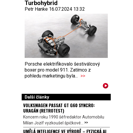
Turbohybrid
Petr Hanke 16.07.2024 13:32
Porsche elektrifikovalo šestiválcový
boxer pro model 911. Zatímco z
pohledu marketingu byla...
>>
Další články
VOLKSWAGEN PASSAT GT G60 SYNCRO:
URAGÁN (RETROTEST)
Koncem roku 1990 šéfredaktor Automobilu
>>
Milan Jozíf vyzkoušel špičkové...
UMĚLÁ INTELIGENCE VE VÝROBĚ – FYZICKÁ AI