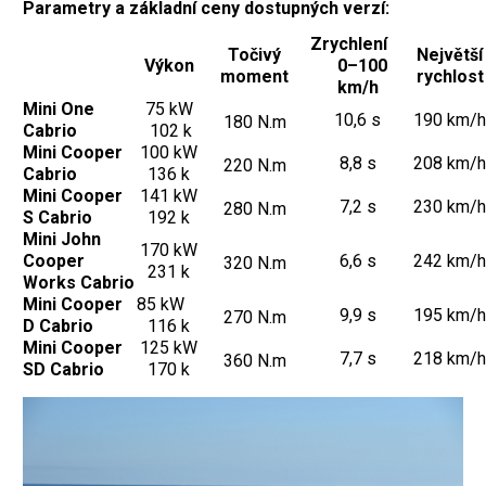
Parametry a základní ceny dostupných verzí:
Zrychlení
Točivý
Největší
Výkon
0–100
moment
rychlost
km/h
Mini One
75 kW
10,6 s
190 km/h
180 N.m
Cabrio
102 k
Mini Cooper
100 kW
8,8 s
208 km/h
220 N.m
Cabrio
136 k
Mini Cooper
141 kW
7,2 s
230 km/h
280 N.m
S Cabrio
192 k
Mini John
170 kW
Cooper
6,6 s
242 km/h
320 N.m
231 k
Works Cabrio
Mini Cooper
85 kW
9,9 s
195 km/h
270 N.m
D Cabrio
116 k
Mini Cooper
125 kW
7,7 s
218 km/h
360 N.m
SD Cabrio
170 k