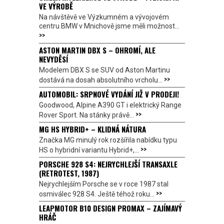
VE VÝROBĚ
Na návštěvě ve Výzkumném a vývojovém
centru BMW v Mnichově jsme měli možnost...
>>
ASTON MARTIN DBX S – OHROMÍ, ALE
NEVYDĚSÍ
Modelem DBX S se SUV od Aston Martinu
>>
dostává na dosah absolutního vrcholu...
AUTOMOBIL: SRPNOVÉ VYDÁNÍ JIŽ V PRODEJI!
Goodwood, Alpine A390 GT i elektrický Range
>>
Rover Sport. Na stánky právě...
MG HS HYBRID+ – KLIDNÁ NÁTURA
Značka MG minulý rok rozšířila nabídku typu
>>
HS o hybridní variantu Hybrid+,...
PORSCHE 928 S4: NEJRYCHLEJŠÍ TRANSAXLE
(RETROTEST, 1987)
Nejrychlejším Porsche se v roce 1987 stal
>>
osmiválec 928 S4. Ještě téhož roku...
LEAPMOTOR B10 DESIGN PROMAX – ZAJÍMAVÝ
HRÁČ