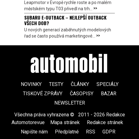
Leapmotor v Evropě rychle roste a po malém
>>
městském typu T03 přivedl na trh...
SUBARU E-OUTBACK – NEJLEPŠÍ OUTBACK
VŠECH DOB?
U nových generací zaběhnutých modelových
>>
řad se často používá marketingové...
NOVINKY
TESTY
ČLÁNKY
SPECIÁLY
TISKOVÉ ZPRÁVY
ČASOPISY
BAZAR
NEWSLETTER
Všechna práva vyhrazena ©
|
2011 - 2026 Redakce
Automotorevue
|
Mapa stránek
|
Redakce stránek
|
Napište nám
|
Předplatné
|
RSS
|
GDPR
|