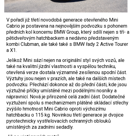
V pořadí již třetí novodobá generace otevřeného Mini
Cabrio je postavena na nejnovějším podvozku s pohonem
předních kol koncernu BMW Group, který sdílí nejen s tří- a
pětidveřovým hatchbackem a nedávno představeným
kombi Clubman, ale také také s BMW řady 2 Active Tourer
a X1.
Jelikož Mini sází nejen na originální styl svých vozů, ale
také na kvalitní jízdní vlastnosti a vyspělou techniku,
otevřená verze dostala významně zesílenou spodní část.
Výztuhy jsou nejen v prazích, ale také na dalších místech
podvozku. Přechází dokonce až do přední části, kde jsou
výztužné příčky umístěné mezi podélnými nosníky a
nápravnicí. Nová je přirozeně celá zadní část. Dodatečné
vyztužení spolu s mechanizmem plátěné skládací střechy
zvýšilo hmotnost Mini Cabrio oproti výchozímu
hatchbacku o 115 kg. Novinkou třetí generace je dvojice
pyrotechnicky vystřelovacích ochranných oblouků
umístěných za zadními sedadly.