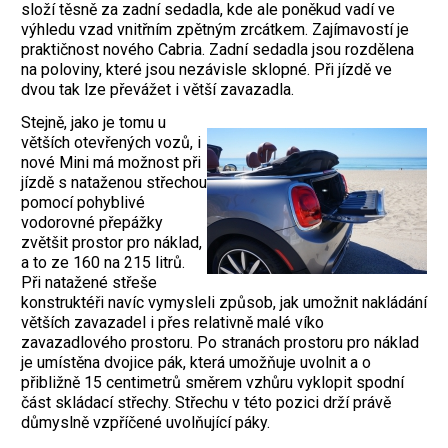
složí těsně za zadní sedadla, kde ale poněkud vadí ve
výhledu vzad vnitřním zpětným zrcátkem. Zajímavostí je
praktičnost nového Cabria. Zadní sedadla jsou rozdělena
na poloviny, které jsou nezávisle sklopné. Při jízdě ve
dvou tak lze převážet i větší zavazadla.
Stejně, jako je tomu u
větších otevřených vozů, i
nové Mini má možnost při
jízdě s nataženou střechou
pomocí pohyblivé
vodorovné přepážky
zvětšit prostor pro náklad,
a to ze 160 na 215 litrů.
Při natažené střeše
konstruktéři navíc vymysleli způsob, jak umožnit nakládání
větších zavazadel i přes relativně malé víko
zavazadlového prostoru. Po stranách prostoru pro náklad
je umístěna dvojice pák, která umožňuje uvolnit a o
přibližně 15 centimetrů směrem vzhůru vyklopit spodní
část skládací střechy. Střechu v této pozici drží právě
důmyslně vzpříčené uvolňující páky.