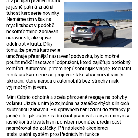
Již po ujetí prvních metrů
je jasně patrná značná
tuhost karoserie novinky.
Nemáme tím však na
mysli tuhost v podobě
nekomfortního zdolávání
nerovností, ale spíše
odolnost v krutu. Díky
tomu, že pevná karoserie
umožňuje přesnější nastavení podvozku, bylo možné
použít měkčí nastavení odpružení, které zajišťuje potřebný
komfort. Automobil přitom nepůsobí nijak vláčně. Robustní
struktura karoserie se projevuje také absencí vibrací či
skřípání, které nejsou u automobilů bez střechy nijak
výjimečným jevem.
Mini Cabrio ochotně a zcela přirozeně reaguje na pohyby
volantu. Jízda s ním je zejména na zatáčkovitých silnicích
skutečnou zábavou. Při správném nabrzdění do zatáčky je
jasně cítit, jak začne zadní část pracovat a svým mírným a
jasně kontrolovatelným pohybem pomůže přední část
nasměrovat do zatáčky. Při následné akceleraci
stabilizační systém prostřednictvím funkce