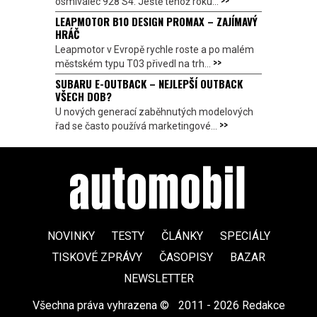
osmiválec 928 S4. Ještě téhož roku...
LEAPMOTOR B10 DESIGN PROMAX – ZAJÍMAVÝ
HRÁČ
Leapmotor v Evropě rychle roste a po malém
>>
městském typu T03 přivedl na trh...
SUBARU E-OUTBACK – NEJLEPŠÍ OUTBACK
VŠECH DOB?
U nových generací zaběhnutých modelových
>>
řad se často používá marketingové...
NOVINKY
TESTY
ČLÁNKY
SPECIÁLY
TISKOVÉ ZPRÁVY
ČASOPISY
BAZAR
NEWSLETTER
Všechna práva vyhrazena ©
|
2011 - 2026 Redakce