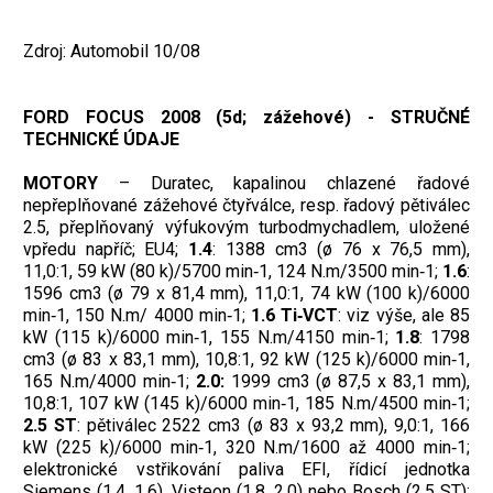
Zdroj: Automobil 10/08
FORD FOCUS 2008 (5d; zážehové) - STRUČNÉ
TECHNICKÉ ÚDAJE
MOTORY
– Duratec, kapalinou chlazené řadové
nepřeplňované zážehové čtyřválce, resp. řadový pětiválec
2.5, přeplňovaný výfukovým turbodmychadlem, uložené
vpředu napříč; EU4;
1.4
: 1388 cm3 (ø 76 x 76,5 mm),
11,0:1, 59 kW (80 k)/5700 min‑1, 124 N.m/3500 min‑1;
1.6
:
1596 cm3 (ø 79 x 81,4 mm), 11,0:1, 74 kW (100 k)/6000
min‑1, 150 N.m/ 4000 min‑1;
1.6 Ti‑VCT
: viz výše, ale 85
kW (115 k)/6000 min‑1, 155 N.m/4150 min‑1;
1.8
: 1798
cm3 (ø 83 x 83,1 mm), 10,8:1, 92 kW (125 k)/6000 min‑1,
165 N.m/4000 min‑1;
2.0:
1999 cm3 (ø 87,5 x 83,1 mm),
10,8:1, 107 kW (145 k)/6000 min‑1, 185 N.m/4500 min‑1;
2.5 ST
: pětiválec 2522 cm3 (ø 83 x 93,2 mm), 9,0:1, 166
kW (225 k)/6000 min‑1, 320 N.m/1600 až 4000 min‑1;
elektronické vstřikování paliva EFI, řídicí jednotka
Siemens (1.4, 1.6), Visteon (1.8, 2.0) nebo Bosch (2.5 ST);