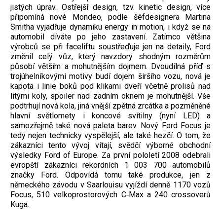
jistých úprav. Ostřejší design, tzv. kinetic design, více
připomíná nové Mondeo, podle šéfdesignera Martina
Smitha vyjadřuje dynamiku energy in motion, i když se na
automobil díváte po jeho zastavení. Zatímco většina
výrobců se při faceliftu soustřeďuje jen na detaily, Ford
změnil celý vůz, který navzdory shodným rozměrům
působí větším a mohutnějším dojmem. Dvoudílná příď s
trojúhelníkovými motivy budí dojem širšího vozu, nová je
kapota i linie boků pod klikami dveří včetně prolisů nad
litými koly, spoiler nad zadním oknem je mohutnější. Vše
podtrhují nová kola, jiná vnější zpětná zrcátka a pozměněné
hlavní světlomety i koncové svítilny (nyní LED) a
samozřejmě také nová paleta barev. Nový Ford Focus je
tedy nejen technicky vyspělejší, ale také hezčí. O tom, že
zákazníci tento vývoj vítají, svědčí výborné obchodní
výsledky Ford of Europe. Za první pololetí 2008 odebrali
evropští zákazníci rekordních 1 003 700 automobilů
značky Ford. Odpovídá tomu také produkce, jen z
německého závodu v Saarlouisu vyjíždí denně 1170 vozů
Focus, 510 velkoprostorových C‑Max a 240 crossoverů
Kuga.