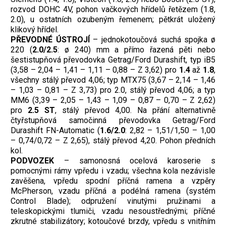
rozvod DOHC 4V, pohon vačkových hřídelů řetězem (1.8,
2.0), u ostatních ozubeným řemenem; pětkrát uložený
klikový hřídel.
PŘEVODNÉ ÚSTROJÍ
– jednokotoučová suchá spojka ø
220 (
2.0/2.5
: ø 240) mm a přímo řazená pěti nebo
šestistupňová převodovka Getrag/Ford Durashift, typ iB5
(3,58 – 2,04 – 1,41 – 1,11 – 0,88 – Z 3,62) pro
1.4
až
1.8
,
všechny stálý převod 4,06; typ MTX75 (3,67 – 2,14 – 1,46
– 1,03 – 0,81 – Z 3,73) pro 2.0, stálý převod 4,06; a typ
MM6 (3,39 – 2,05 – 1,43 – 1,09 – 0,87 – 0,70 – Z 2,62)
pro
2.5 ST
, stálý převod 4,00. Na přání alternativně
čtyřstupňová samočinná převodovka Getrag/Ford
Durashift FN-Automatic (
1.6/2.0
: 2,82 – 1,51/1,50 – 1,00
– 0,74/0,72 – Z 2,65), stálý převod 4,20. Pohon předních
kol.
PODVOZEK
– samonosná ocelová karoserie s
pomocnými rámy vpředu i vzadu; všechna kola nezávisle
zavěšena, vpředu spodní příčná ramena a vzpěry
McPherson, vzadu příčná a podélná ramena (systém
Control Blade); odpružení vinutými pružinami a
teleskopickými tlumiči, vzadu nesoustřednými; příčné
zkrutné stabilizátory; kotoučové brzdy, vpředu s vnitřním