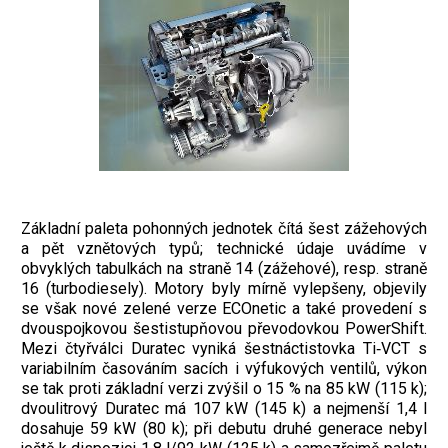
Základní paleta pohonných jednotek čítá šest zážehových
a pět vznětových typů; technické údaje uvádíme v
obvyklých tabulkách na straně 14 (zážehové), resp. straně
16 (turbodiesely). Motory byly mírně vylepšeny, objevily
se však nové zelené verze ECOnetic a také provedení s
dvouspojkovou šestistupňovou převodovkou PowerShift.
Mezi čtyřválci Duratec vyniká šestnáctistovka Ti‑VCT s
variabilním časováním sacích i výfukových ventilů, výkon
se tak proti základní verzi zvýšil o 15 % na 85 kW (115 k);
dvoulitrový Duratec má 107 kW (145 k) a nejmenší 1,4 l
dosahuje 59 kW (80 k); při debutu druhé generace nebyl