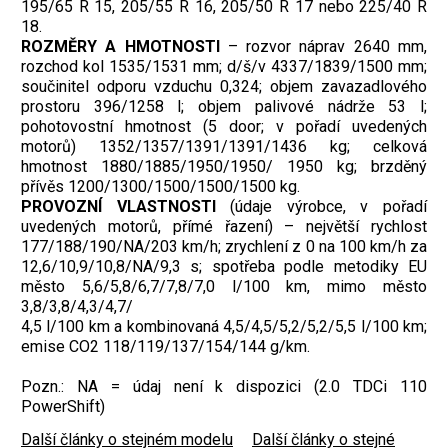
195/65 R 15, 205/55 R 16, 205/50 R 17 nebo 225/40 R
18.
ROZMĚRY A HMOTNOSTI
– rozvor náprav 2640 mm,
rozchod kol 1535/1531 mm; d/š/v 4337/1839/1500 mm;
součinitel odporu vzduchu 0,324; objem zavazadlového
prostoru 396/1258 l; objem palivové nádrže 53 l;
pohotovostní hmotnost (5 door; v pořadí uvedených
motorů) 1352/1357/1391/1391/1436 kg; celková
hmotnost 1880/1885/1950/1950/ 1950 kg; brzděný
přívěs 1200/1300/1500/1500/1500 kg.
PROVOZNÍ VLASTNOSTI
(údaje výrobce, v pořadí
uvedených motorů, přímé řazení) – největší rychlost
177/188/190/NA/203 km/h; zrychlení z 0 na 100 km/h za
12,6/10,9/10,8/NA/9,3 s; spotřeba podle metodiky EU
město 5,6/5,8/6,7/7,8/7,0 l/100 km, mimo město
3,8/3,8/4,3/4,7/
4,5 l/100 km a kombinovaná 4,5/4,5/5,2/5,2/5,5 l/100 km;
emise CO2 118/119/137/154/144 g/km.
Pozn.: NA = údaj není k dispozici (2.0 TDCi 110
PowerShift)
Další články o stejném modelu
|
Další články o stejné