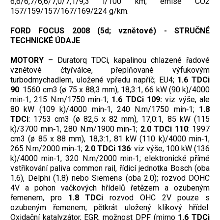
6,6/6,7/6,6/7,0/7,1/9,3 l/100 km; emise CO2
157/159/157/167/169/224 g/km.
FORD FOCUS 2008 (5d; vznětové) - STRUČNÉ
TECHNICKÉ ÚDAJE
MOTORY
– Duratorq TDCi, kapalinou chlazené řadové
vznětové čtyřválce, přeplňované výfukovým
turbodmychadlem, uložené vpředu napříč; EU4;
1.6 TDCi
90
: 1560 cm3 (ø 75 x 88,3 mm), 18,3:1, 66 kW (90 k)/4000
min‑1, 215 N.m/1750 min‑1;
1.6 TDCi 109:
viz výše, ale
80 kW (109 k)/4000 min‑1, 240 N.m/1750 min‑1;
1.8
TDCi
: 1753 cm3 (ø 82,5 x 82 mm), 17,0:1, 85 kW (115
k)/3700 min‑1, 280 N.m/1900 min‑1;
2.0 TDCi 110
: 1997
cm3 (ø 85 x 88 mm), 18,3:1, 81 kW (110 k)/4000 min‑1,
265 N.m/2000 min‑1;
2.0 TDCi 136
: viz výše, 100 kW (136
k)/4000 min‑1, 320 N.m/2000 min‑1; elektronické přímé
vstřikování paliva common rail, řídicí jednotka Bosch (oba
1.6), Delphi (1.8) nebo Siemens (oba 2.0); rozvod DOHC
4V a pohon vačkových hřídelů řetězem a ozubeným
řemenem, pro
1.8 TDCi
rozvod OHC 2V pouze s
ozubeným řemenem; pětkrát uložený klikový hřídel.
Oxidační katalyzátor, EGR, možnost DPF (mimo
1.6 TDCi