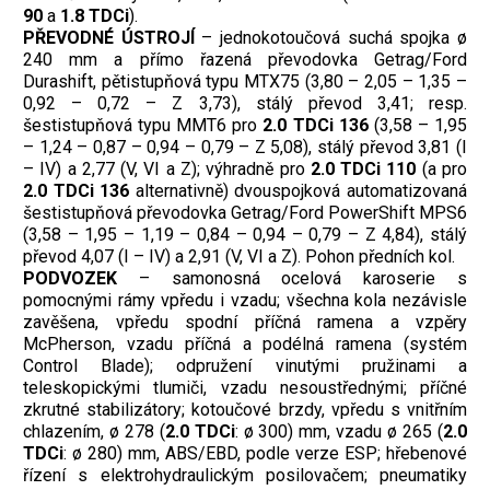
90
a
1.8 TDCi
).
PŘEVODNÉ ÚSTROJÍ
– jednokotoučová suchá spojka ø
240 mm a přímo řazená převodovka Getrag/Ford
Durashift, pětistupňová typu MTX75 (3,80 – 2,05 – 1,35 –
0,92 – 0,72 – Z 3,73), stálý převod 3,41; resp.
šestistupňová typu MMT6 pro
2.0 TDCi 136
(3,58 – 1,95
– 1,24 – 0,87 – 0,94 – 0,79 – Z 5,08), stálý převod 3,81 (I
– IV) a 2,77 (V, VI a Z); výhradně pro
2.0 TDCi 110
(a pro
2.0 TDCi 136
alternativně) dvouspojková automatizovaná
šestistupňová převodovka Getrag/Ford PowerShift MPS6
(3,58 – 1,95 – 1,19 – 0,84 – 0,94 – 0,79 – Z 4,84), stálý
převod 4,07 (I – IV) a 2,91 (V, VI a Z). Pohon předních kol.
PODVOZEK
– samonosná ocelová karoserie s
pomocnými rámy vpředu i vzadu; všechna kola nezávisle
zavěšena, vpředu spodní příčná ramena a vzpěry
McPherson, vzadu příčná a podélná ramena (systém
Control Blade); odpružení vinutými pružinami a
teleskopickými tlumiči, vzadu nesoustřednými; příčné
zkrutné stabilizátory; kotoučové brzdy, vpředu s vnitřním
chlazením, ø 278 (
2.0 TDCi
: ø 300) mm, vzadu ø 265 (
2.0
TDCi
: ø 280) mm, ABS/EBD, podle verze ESP; hřebenové
řízení s elektrohydraulickým posilovačem; pneumatiky