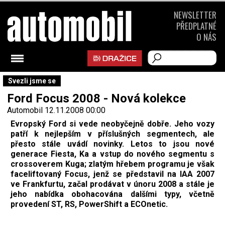
NEWSLETTER
PŘEDPLATNÉ
O NÁS
Svezli jsme se
Ford Focus 2008 - Nová kolekce
Automobil
12.11.2008 00:00
Evropský Ford si vede neobyčejně dobře. Jeho vozy
patří k nejlepším v příslušných segmentech, ale
přesto stále uvádí novinky. Letos to jsou nové
generace Fiesta, Ka a vstup do nového segmentu s
crossoverem Kuga; zlatým hřebem programu je však
faceliftovaný Focus, jenž se představil na IAA 2007
ve Frankfurtu, začal prodávat v únoru 2008 a stále je
jeho nabídka obohacována dalšími typy, včetně
provedení ST, RS, PowerShift a ECOnetic.