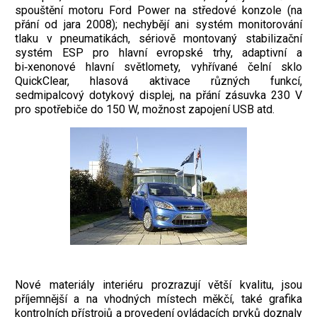
spouštění motoru Ford Power na středové konzole (na
přání od jara 2008); nechybějí ani systém monitorování
tlaku v pneumatikách, sériově montovaný stabilizační
systém ESP pro hlavní evropské trhy, adaptivní a
bi‑xenonové hlavní světlomety, vyhřívané čelní sklo
QuickClear, hlasová aktivace různých funkcí,
sedmipalcový dotykový displej, na přání zásuvka 230 V
pro spotřebiče do 150 W, možnost zapojení USB atd.
Nové materiály interiéru prozrazují větší kvalitu, jsou
příjemnější a na vhodných místech měkčí, také grafika
kontrolních přístrojů a provedení ovládacích prvků doznaly