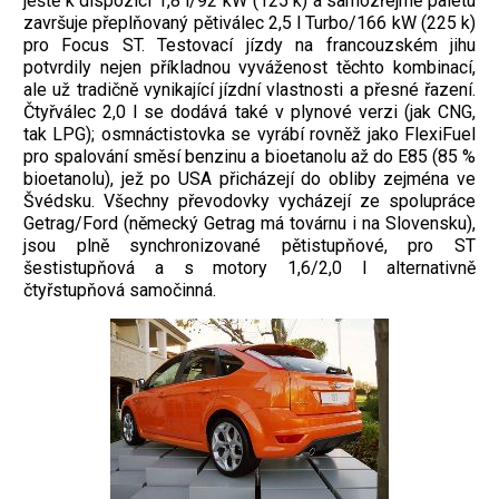
ještě k dispozici 1,8 l/92 kW (125 k) a samozřejmě paletu
završuje přeplňovaný pětiválec 2,5 l Turbo/166 kW (225 k)
pro Focus ST. Testovací jízdy na francouzském jihu
potvrdily nejen příkladnou vyváženost těchto kombinací,
ale už tradičně vynikající jízdní vlastnosti a přesné řazení.
Čtyřválec 2,0 l se dodává také v plynové verzi (jak CNG,
tak LPG); osmnáctistovka se vyrábí rovněž jako FlexiFuel
pro spalování směsí benzinu a bioetanolu až do E85 (85 %
bioetanolu), jež po USA přicházejí do obliby zejména ve
Švédsku. Všechny převodovky vycházejí ze spolupráce
Getrag/Ford (německý Getrag má továrnu i na Slovensku),
jsou plně synchronizované pětistupňové, pro ST
šestistupňová a s motory 1,6/2,0 l alternativně
čtyřstupňová samočinná.