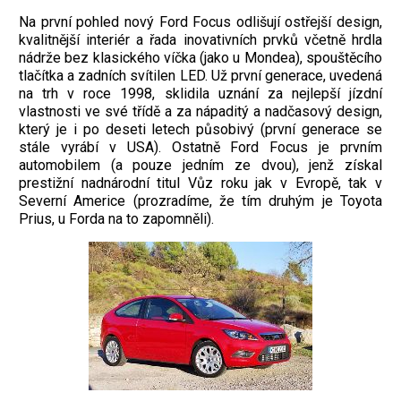
Na první pohled nový Ford Focus odlišují ostřejší design,
kvalitnější interiér a řada inovativních prvků včetně hrdla
nádrže bez klasického víčka (jako u Mondea), spouštěcího
tlačítka a zadních svítilen LED. Už první generace, uvedená
na trh v roce 1998, sklidila uznání za nejlepší jízdní
vlastnosti ve své třídě a za nápaditý a nadčasový design,
který je i po deseti letech působivý (první generace se
stále vyrábí v USA). Ostatně Ford Focus je prvním
automobilem (a pouze jedním ze dvou), jenž získal
prestižní nadnárodní titul Vůz roku jak v Evropě, tak v
Severní Americe (prozradíme, že tím druhým je Toyota
Prius, u Forda na to zapomněli).