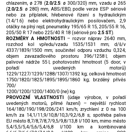
chlazením, ø 278 (
2.0/2.5
: ø 300/320) mm, vzadu ø 265
(
2.0/2.5
: ø 280) mm, ABS/EBD, podle verze ESP sériově
nebo za příplatek; hřebenové řízení s hydraulickým
(1.4/1.6) nebo elektrohydraulickým posilovačem, 2,9
otáčky na plný rejd; pneumatiky 195/65 R 15, 205/55 R 16,
205/50 R 17 nebo 225/40 R 18 (sériově pro
2.5 ST
).
ROZMĚRY A HMOTNOSTI
– rozvor náprav 2640 mm,
rozchod kol vpředu/vzadu 1535/1531 mm; d/š/v
4337/1839/1500 mm; součinitel odporu vzduchu 0,324;
objem zavazadlového prostoru 396/1258 l; objem
palivové nádrže 55 l; pohotovostní hmotnost (5 door; v
pořadí uvedených motorů)
1229/1227/1239/1288/1307/1392 kg; celková hmotnost
1750/1820/1825/1895/1895/1860 kg; brzděný přívěs
700/
1200/1200/1200/1400/0 (ne) kg.
PROVOZNÍ VLASTNOSTI
(údaje výrobce, v pořadí
uvedených motorů, přímé řazení) – největší rychlost
164/180/190/198/206/241 km/h; zrychlení z 0 na 100
km/h za 14,1/11,9/10,8/10,3/9,2/6,8 s; spotřeba paliva
EU město 8,7/8,7/8,7/9,5/9,8/13,8 l/100 km, mimo město
5,4/5,5/5,4/5,6/5,4/6,8 l/100 km a kombinovaná