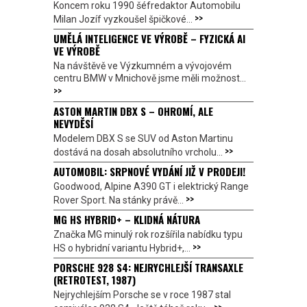
Koncem roku 1990 šéfredaktor Automobilu
>>
Milan Jozíf vyzkoušel špičkové...
UMĚLÁ INTELIGENCE VE VÝROBĚ – FYZICKÁ AI
VE VÝROBĚ
Na návštěvě ve Výzkumném a vývojovém
centru BMW v Mnichově jsme měli možnost...
>>
ASTON MARTIN DBX S – OHROMÍ, ALE
NEVYDĚSÍ
Modelem DBX S se SUV od Aston Martinu
>>
dostává na dosah absolutního vrcholu...
AUTOMOBIL: SRPNOVÉ VYDÁNÍ JIŽ V PRODEJI!
Goodwood, Alpine A390 GT i elektrický Range
>>
Rover Sport. Na stánky právě...
MG HS HYBRID+ – KLIDNÁ NÁTURA
Značka MG minulý rok rozšířila nabídku typu
>>
HS o hybridní variantu Hybrid+,...
PORSCHE 928 S4: NEJRYCHLEJŠÍ TRANSAXLE
(RETROTEST, 1987)
Nejrychlejším Porsche se v roce 1987 stal
>>