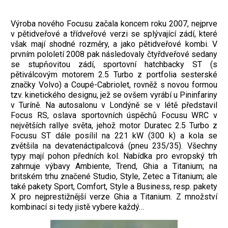
Výroba nového Focusu začala koncem roku 2007, nejprve
v pětidveřové a třídveřové verzi se splývající zádí, které
však mají shodné rozměry, a jako pětidveřové kombi. V
prvním pololetí 2008 pak následovaly čtyřdveřové sedany
se stupňovitou zádí, sportovní hatchbacky ST (s
pětiválcovým motorem 2.5 Turbo z portfolia sesterské
značky Volvo) a Coupé-Cabriolet, rovněž s novou formou
tzv. kinetického designu, jež se ovšem vyrábí u Pininfariny
v Turíně. Na autosalonu v Londýně se v létě představil
Focus RS, oslava sportovních úspěchů Focusu WRC v
největších rallye světa, jehož motor Duratec 2.5 Turbo z
Focusu ST dále posílil na 221 kW (300 k) a kola se
zvětšila na devatenáctipalcová (pneu 235/35). Všechny
typy mají pohon předních kol. Nabídka pro evropský trh
zahrnuje výbavy Ambiente, Trend, Ghia a Titanium; na
britském trhu značené Studio, Style, Zetec a Titanium; ale
také pakety Sport, Comfort, Style a Business, resp. pakety
X pro nejprestižnější verze Ghia a Titanium. Z množství
kombinací si tedy jistě vybere každý…