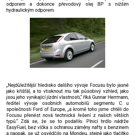
odporem a dokonce převodový olej BP s nižším
hydraulickým odporem.
„Nejdůležitější hledisko dalšího vývoje Focusu bylo jasné
jako křišťál, a to vtisknout mu tak působivý vzhled, jako
jsou jeho vynikající jízdní vlastnosti,“ říká Gunnar Herrmann,
ředitel vývoje osobních automobilů segmentu C u
společnosti Ford of Europe, „a kromě toho jsme chtěli do
Focusu přenést nová technická řešení z našich větších
typů.“ Zdá se, že se to podařilo. Plnicí hrdlo nádrže
EasyFuel, bez víčka s ochranou záměny nafty s benzinem
a naopak, se už osvědčilo na Mondeu, stejně jako tlačítko