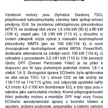
Vznětové motory jsou čtyřválce Duratorq TDCi,
přeplňované turbodmychadly, všechny také splňují emisní
předpisy EU4. Se zesílenou pětistupňovou převodovkou
MTX75 se dodávají obě verze 1,6 l/66 kW (90 k) a 80 kW
(109 k), stejně jako 1,8 l/85 kW (115 k), u dvoulitru si
ovšem zákazník může vybrat z manuální šestistupňové
převodovky MMT6 (jen se 100 kW/136 k), či nové
dvouspojkové šestistupňové skříně MPS6 PowerShift,
dodávané alternativně na silnější verzi 100 kW (136 k), či
výhradně s provedením 2,0 l/81 kW (110 k). Filtr pevných
částic DPF (Diesel Particulate Filter) je na přání k
dispozici pro tři typy pohonných jednotek (mimo 1,8 l a
slabší 1,6 l). Ekologická úprava ECOnetic byla aplikována
na obě verze TDCi 1,6 l; emise CO2 se tak snížily ze
118/119 na 114/115 g/km, což odpovídá spotřebě nafty
4,3 místo 4,5 l/100 km (kombinace EU), a tyto typy jsou v
nabídce jako samostatné modely. Kromě přeprogramování
řídicí jednotky motoru a montáže DPF mají vozy Focus
ECOnetic aerodynamické úpravy s bočními lištami a
spoilery, snížený podvozek, pneumatiky s nízkým valivým