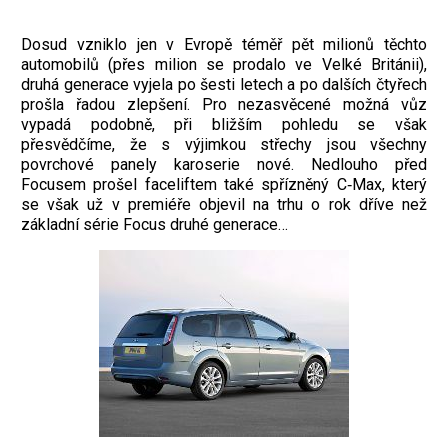
Dosud vzniklo jen v Evropě téměř pět milionů těchto
automobilů (přes milion se prodalo ve Velké Británii),
druhá generace vyjela po šesti letech a po dalších čtyřech
prošla řadou zlepšení. Pro nezasvěcené možná vůz
vypadá podobně, při bližším pohledu se však
přesvědčíme, že s výjimkou střechy jsou všechny
povrchové panely karoserie nové. Nedlouho před
Focusem prošel faceliftem také spřízněný C‑Max, který
se však už v premiéře objevil na trhu o rok dříve než
základní série Focus druhé generace…