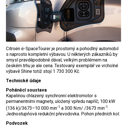
Citroën ë-SpaceTourer je prostorný a pohodlný automobil
s naprosto kompletní výbavou. U některých zákazníků by
smysl pravděpodobně dával, velkým problémem na
českém trhu je ale cena. Testovaný exemplář ve vrcholné
výbavě Shine totiž stojí 1 730 300 Kč.
Technické údaje
Poháněcí soustava
Kapalinou chlazený synchronní elektromotor s
permanentními magnety, uložený vpředu napříč; 100 kW
-1
-1
(136 k)/3673–10 000 min
a 300 N.m/ /3673 min
.
Jednostupňová redukční převodovka. Pohon předních kol.
Podvozek