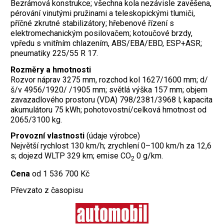
Bezrámová konstrukce; všechna kola nezávisle zavěšena,
pérování vinutými pružinami a teleskopickými tlumiči,
příčné zkrutné stabilizátory; hřebenové řízení s
elektromechanickým posilovačem; kotoučové brzdy,
vpředu s vnitřním chlazením, ABS/EBA/EBD, ESP+ASR;
pneumatiky 225/55 R 17.
Rozměry a hmotnosti
Rozvor náprav 3275 mm, rozchod kol 1627/1600 mm; d/
š/v 4956/1920/ /1905 mm; světlá výška 157 mm; objem
zavazadlového prostoru (VDA) 798/2381/3968 l; kapacita
akumulátoru 75 kWh; pohotovostní/celková hmotnost od
2065/3100 kg.
Provozní vlastnosti
(údaje výrobce)
Největší rychlost 130 km/h; zrychlení 0–100 km/h za 12,6
s; dojezd WLTP 329 km; emise CO
0 g/km.
2
Cena
od 1 536 700 Kč
Převzato z časopisu