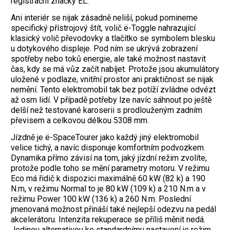
registrační značky EL.
Ani interiér se nijak zásadně neliší, pokud pomineme
specifický přístrojový štít, volič ë-Toggle nahrazující
klasický volič převodovky a tlačítko se symbolem blesku
u dotykového displeje. Pod ním se ukrývá zobrazení
spotřeby nebo toků energie, ale také možnost nastavit
čas, kdy se má vůz začít nabíjet. Protože jsou akumulátory
uložené v podlaze, vnitřní prostor ani praktičnost se nijak
nemění. Tento elektromobil tak bez potíží zvládne odvézt
až osm lidí. V případě potřeby lze navíc sáhnout po ještě
delší než testované karoserii s prodlouženým zadním
převisem a celkovou délkou 5308 mm.
Jízdně je ë-SpaceTourer jako každý jiný elektromobil
velice tichý, a navíc disponuje komfortním podvozkem.
Dynamika přímo závisí na tom, jaký jízdní režim zvolíte,
protože podle toho se mění parametry motoru. V režimu
Eco má řidič k dispozici maximálně 60 kW (82 k) a 190
N.m, v režimu Normal to je 80 kW (109 k) a 210 N.m a v
režimu Power 100 kW (136 k) a 260 N.m. Poslední
jmenovaná možnost přináší také nejlepší odezvu na pedál
akcelerátoru. Intenzita ­rekuperace se příliš měnit nedá.
Jedinou alternativou ke standardnímu nastavení je režim