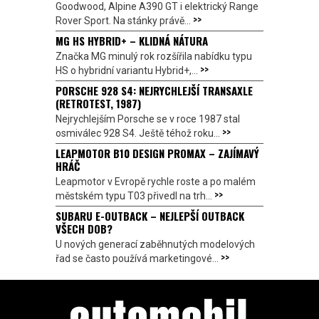
Goodwood, Alpine A390 GT i elektrický Range
>>
Rover Sport. Na stánky právě...
MG HS HYBRID+ – KLIDNÁ NÁTURA
Značka MG minulý rok rozšířila nabídku typu
>>
HS o hybridní variantu Hybrid+,...
PORSCHE 928 S4: NEJRYCHLEJŠÍ TRANSAXLE
(RETROTEST, 1987)
Nejrychlejším Porsche se v roce 1987 stal
>>
osmiválec 928 S4. Ještě téhož roku...
LEAPMOTOR B10 DESIGN PROMAX – ZAJÍMAVÝ
HRÁČ
Leapmotor v Evropě rychle roste a po malém
>>
městském typu T03 přivedl na trh...
SUBARU E-OUTBACK – NEJLEPŠÍ OUTBACK
VŠECH DOB?
U nových generací zaběhnutých modelových
>>
řad se často používá marketingové...