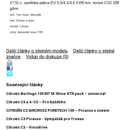
17,5) s; spotřeba paliva EU 5,5/4,1/4,6 l/100 km; emise CO2 109
g/km.
text: Tom Hyan, Marseille
foto: Citroen a autor
kresba: Citroen
zdroj: Automobil revue 7/05
Další články o stejném modelu
|
Další články o stejné
značce
|
Vstup do diskuze (0)
Související články:
Citroën Berlingo 130 MT M Shine XTR pack – univerzál
Citroën C3 a ë-C3 – Pro každého
CITROËN C3 AIRCROSS PURETECH 130 – Picasso v novém
Citroën C3 Picasso - Sympaťák pro Trnavu
Citroën C3 - Visiodrive