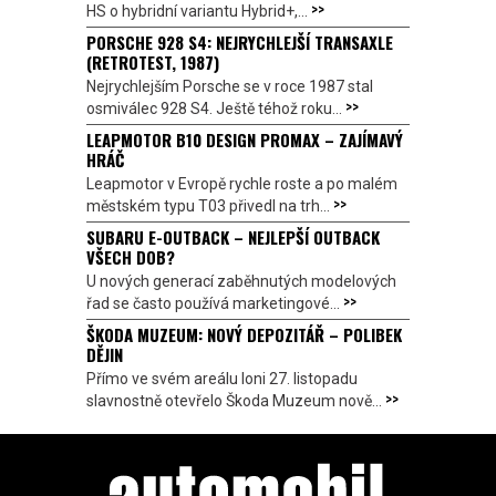
>>
HS o hybridní variantu Hybrid+,...
PORSCHE 928 S4: NEJRYCHLEJŠÍ TRANSAXLE
(RETROTEST, 1987)
Nejrychlejším Porsche se v roce 1987 stal
>>
osmiválec 928 S4. Ještě téhož roku...
LEAPMOTOR B10 DESIGN PROMAX – ZAJÍMAVÝ
HRÁČ
Leapmotor v Evropě rychle roste a po malém
>>
městském typu T03 přivedl na trh...
SUBARU E-OUTBACK – NEJLEPŠÍ OUTBACK
VŠECH DOB?
U nových generací zaběhnutých modelových
>>
řad se často používá marketingové...
ŠKODA MUZEUM: NOVÝ DEPOZITÁŘ – POLIBEK
DĚJIN
Přímo ve svém areálu loni 27. listopadu
>>
slavnostně otevřelo Škoda Muzeum nově...