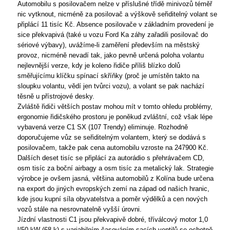
Automobilu s posilovačem nelze v příslušné třídě minivozů téměř
nic vytknout, nicméně za posilovač a výškově seřiditelný volant se
připlácí 11 tisíc Kč.
Absence posilovače v základním provedení je
sice překvapivá (také u vozu Ford Ka záhy zařadili posilovač do
sériové výbavy), uvážíme-li zaměření především na městský
provoz, nicméně nevadí tak, jako pevně určená poloha volantu
nejlevnější verze, kdy je koleno řidiče příliš blízko dolů
směřujícímu klíčku spínací skříňky (proč je umístěn takto na
sloupku volantu, vědí jen tvůrci vozu), a volant se pak nachází
těsně u přístrojové desky.
Zvláště řidiči větších postav mohou mít v tomto ohledu problémy,
ergonomie řidičského prostoru je poněkud zvláštní, což však lépe
vybavená verze C1 SX (107 Trendy) eliminuje. Rozhodně
doporučujeme vůz se seřiditelným volantem, který se dodává s
posilovačem, takže pak cena automobilu vzroste na 247900 Kč.
Dalších deset tisíc se připlácí za autorádio s přehrávačem CD,
osm tisíc za boční airbagy a osm tisíc za metalický lak. Strategie
výrobce je ovšem jasná, většina automobilů z Kolína bude určena
na export do jiných evropských zemí na západ od našich hranic,
kde jsou kupní síla obyvatelstva a poměr výdělků a cen nových
vozů stále na nesrovnatelně vyšší úrovni.
Jízdní vlastnosti C1 jsou překvapivě dobré, tříválcový motor 1,0
l/50 kW (68 k) s variabilním časováním sacích ventilů se ochotně