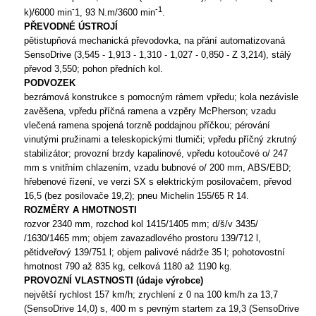
-
-1
k)/6000 min
1, 93 N.m/3600 min
.
PŘEVODNÉ ÚSTROJÍ
pětistupňová mechanická převodovka, na přání automatizovaná
SensoDrive (3,545 - 1,913 - 1,310 - 1,027 - 0,850 - Z 3,214), stálý
převod 3,550; pohon předních kol.
PODVOZEK
bezrámová konstrukce s pomocným rámem vpředu; kola nezávisle
zavěšena, vpředu příčná ramena a vzpěry McPherson; vzadu
vlečená ramena spojená torzně poddajnou příčkou; pérování
vinutými pružinami a teleskopickými tlumiči; vpředu příčný zkrutný
stabilizátor; provozní brzdy kapalinové, vpředu kotoučové o/ 247
mm s vnitřním chlazením, vzadu bubnové o/ 200 mm, ABS/EBD;
hřebenové řízení, ve verzi SX s elektrickým posilovačem, převod
16,5 (bez posilovače 19,2); pneu Michelin 155/65 R 14.
ROZMĚRY A HMOTNOSTI
rozvor 2340 mm, rozchod kol 1415/1405 mm; d/š/v 3435/
/1630/1465 mm; objem zavazadlového prostoru 139/712 l,
pětidveřový 139/751 l; objem palivové nádrže 35 l; pohotovostní
hmotnost 790 až 835 kg, celková 1180 až 1190 kg.
PROVOZNÍ VLASTNOSTI (údaje výrobce)
největší rychlost 157 km/h; zrychlení z 0 na 100 km/h za 13,7
(SensoDrive 14,0) s, 400 m s pevným startem za 19,3 (SensoDrive