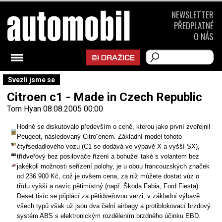
NEWSLETTER
PŘEDPLATNÉ
O NÁS
Svezli jsme se
Citroen c1 - Made in Czech Republic
Tom Hyan
08.08.2005 00:00
Hodně se diskutovalo především o ceně, kterou jako první zveřejnil
Peugeot, následovaný Citro¨enem. Základní model tohoto
čtyřsedadlového vozu (C1 se dodává ve výbavě X a vyšší SX),
třídveřový bez posilovače řízení a bohužel také s volantem bez
jakékoli možnosti seřízení polohy, je u obou francouzských značek
od 236 900 Kč, což je ovšem cena, za niž můžete dostat vůz o
třídu vyšší a navíc pětimístný (např. Škoda Fabia, Ford Fiesta).
Deset tisíc se připlácí za pětidveřovou verzi; v základní výbavě
všech typů však už jsou dva čelní airbagy a protiblokovací brzdový
systém ABS s elektronickým rozdělením brzdného účinku EBD.