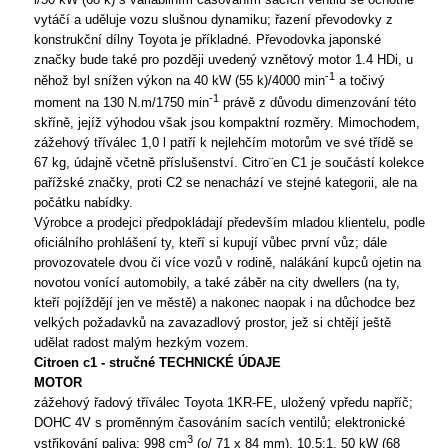
vytáčí a uděluje vozu slušnou dynamiku; řazení převodovky z
konstrukční dílny Toyota je příkladné. Převodovka japonské
značky bude také pro později uvedený vznětový motor 1.4 HDi, u
-1
něhož byl snížen výkon na 40 kW (55 k)/4000 min
a točivý
-1
moment na 130 N.m/1750 min
právě z důvodu dimenzování této
skříně, jejíž výhodou však jsou kompaktní rozměry. Mimochodem,
zážehový tříválec 1,0 l patří k nejlehčím motorům ve své třídě se
67 kg, údajně včetně příslušenství. Citro¨en C1 je součástí kolekce
pařížské značky, proti C2 se nenachází ve stejné kategorii, ale na
počátku nabídky.
Výrobce a prodejci předpokládají především mladou klientelu, podle
oficiálního prohlášení ty, kteří si kupují vůbec první vůz; dále
provozovatele dvou či více vozů v rodině, nalákání kupců ojetin na
novotou vonící automobily, a také záběr na city dwellers (na ty,
kteří pojíždějí jen ve městě) a nakonec naopak i na důchodce bez
velkých požadavků na zavazadlový prostor, jež si chtějí ještě
udělat radost malým hezkým vozem.
Citroen c1 - stručné TECHNICKÉ ÚDAJE
MOTOR
zážehový řadový tříválec Toyota 1KR-FE, uložený vpředu napříč;
DOHC 4V s proměnným časováním sacích ventilů; elektronické
3
vstřikování paliva; 998 cm
(o/ 71 x 84 mm), 10,5:1, 50 kW (68