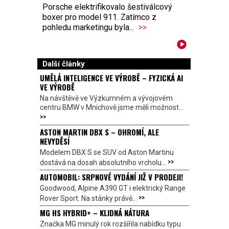
Porsche elektrifikovalo šestiválcový
boxer pro model 911. Zatímco z
pohledu marketingu byla...
>>
Další články
UMĚLÁ INTELIGENCE VE VÝROBĚ – FYZICKÁ AI
VE VÝROBĚ
Na návštěvě ve Výzkumném a vývojovém
centru BMW v Mnichově jsme měli možnost...
>>
ASTON MARTIN DBX S – OHROMÍ, ALE
NEVYDĚSÍ
Modelem DBX S se SUV od Aston Martinu
>>
dostává na dosah absolutního vrcholu...
AUTOMOBIL: SRPNOVÉ VYDÁNÍ JIŽ V PRODEJI!
Goodwood, Alpine A390 GT i elektrický Range
>>
Rover Sport. Na stánky právě...
MG HS HYBRID+ – KLIDNÁ NÁTURA
Značka MG minulý rok rozšířila nabídku typu