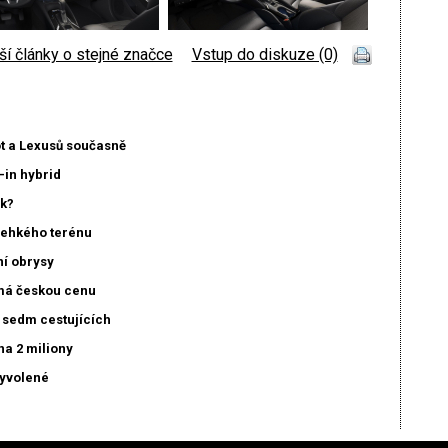
ší články o stejné značce
|
Vstup do diskuze (0)
ot a Lexusů současně
-in hybrid
ák?
lehkého terénu
ní obrysy
má českou cenu
o sedm cestujících
na 2 miliony
vyvolené