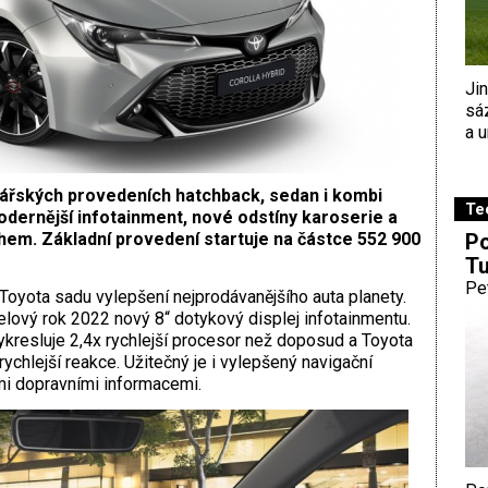
Ji
sá
a u
ářských provedeních hatchback, sedan i kombi
Te
dernější infotainment, nové odstíny karoserie a
Po
hem. Základní provedení startuje na částce 552 900
Tu
Pe
Toyota sadu vylepšení nejprodávanějšího auta planety.
elový rok 2022 nový 8“ dotykový displej infotainmentu.
ykresluje 2,4x rychlejší procesor než doposud a Toyota
rychlejší reakce. Užitečný je i vylepšený navigační
mi dopravními informacemi.