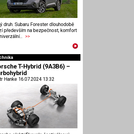
ný druh. Subaru Forester dlouhodobě
zí především na bezpečnost, komfort
niverzální...
>>
chnika
rsche T-Hybrid (9A3B6) –
rbohybrid
tr Hanke 16.07.2024 13:32