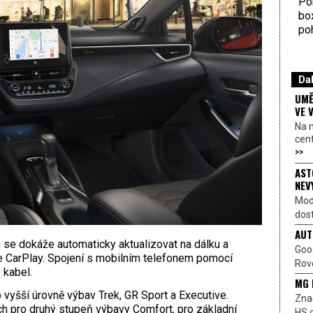
Por
bo
poh
Dal
UMĚ
VE 
Na 
cen
>>
AST
NEV
Mod
dost
AUT
se dokáže automaticky aktualizovat na dálku a
Goo
e CarPlay. Spojení s mobilním telefonem pomocí
Rove
 kabel.
MG 
 vyšší úrovně výbav Trek, GR Sport a Executive.
Znač
Tech pro druhý stupeň výbavy Comfort, pro základní
HS o