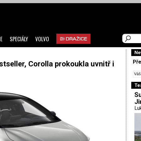
E
SPECIÁLY
VOLVO
Ne
Pře
tseller, Corolla prokoukla uvnitř i
Te
Su
Ji
Luk