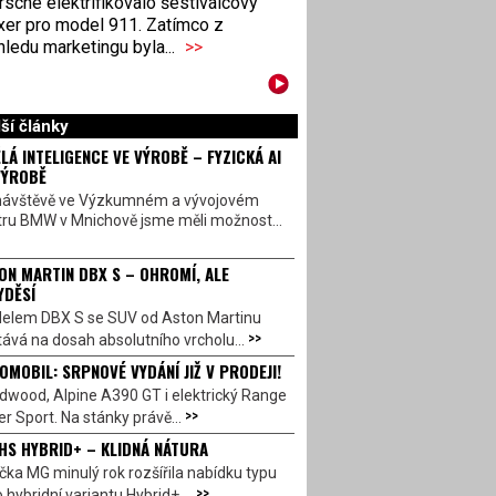
sche elektrifikovalo šestiválcový
xer pro model 911. Zatímco z
ledu marketingu byla...
>>
ší články
LÁ INTELIGENCE VE VÝROBĚ – FYZICKÁ AI
VÝROBĚ
návštěvě ve Výzkumném a vývojovém
tru BMW v Mnichově jsme měli možnost...
ON MARTIN DBX S – OHROMÍ, ALE
YDĚSÍ
elem DBX S se SUV od Aston Martinu
>>
ává na dosah absolutního vrcholu...
OMOBIL: SRPNOVÉ VYDÁNÍ JIŽ V PRODEJI!
dwood, Alpine A390 GT i elektrický Range
>>
r Sport. Na stánky právě...
HS HYBRID+ – KLIDNÁ NÁTURA
ka MG minulý rok rozšířila nabídku typu
>>
 hybridní variantu Hybrid+,...