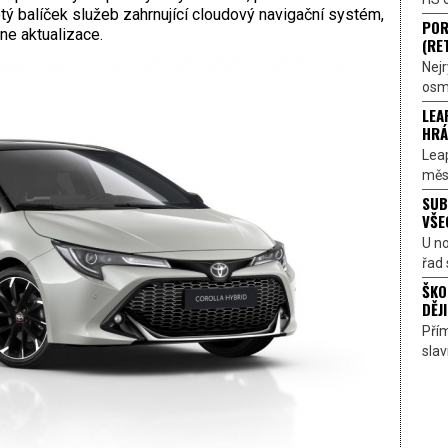
letý balíček služeb zahrnující cloudový navigační systém,
POR
ne aktualizace.
(RE
Nejr
osmi
LEA
HRÁ
Lea
měst
SUB
VŠE
U n
řad 
ŠKO
DĚJI
Přím
sla