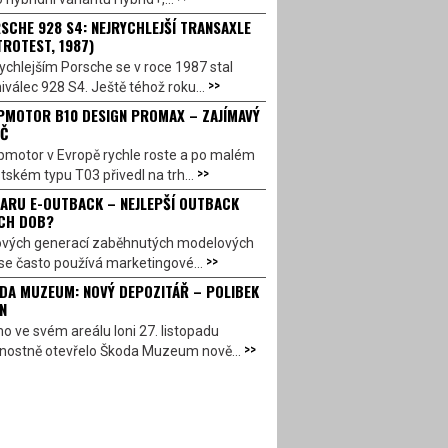
SCHE 928 S4: NEJRYCHLEJŠÍ TRANSAXLE
TROTEST, 1987)
ychlejším Porsche se v roce 1987 stal
>>
válec 928 S4. Ještě téhož roku...
PMOTOR B10 DESIGN PROMAX – ZAJÍMAVÝ
Č
pmotor v Evropě rychle roste a po malém
>>
ském typu T03 přivedl na trh...
ARU E-OUTBACK – NEJLEPŠÍ OUTBACK
CH DOB?
ových generací zaběhnutých modelových
>>
se často používá marketingové...
DA MUZEUM: NOVÝ DEPOZITÁŘ – POLIBEK
N
o ve svém areálu loni 27. listopadu
>>
vnostně otevřelo Škoda Muzeum nově...