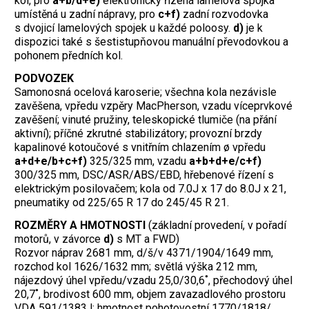
kol, pro
a+b/d+e)
elektronicky řízená lamelová spojka
umístěná u zadní nápravy, pro
c+f)
zadní rozvodovka
s dvojicí lamelových spojek u každé poloosy.
d)
je k
dispozici také s šestistupňovou manuální převodovkou a
pohonem předních kol.
PODVOZEK
Samonosná ocelová karoserie; všechna kola nezávisle
zavěšena, vpředu vzpěry MacPherson, vzadu víceprvkové
zavěšení; vinuté pružiny, teleskopické tlumiče (na přání
aktivní); příčné zkrutné stabilizátory; provozní brzdy
kapalinové kotoučové s vnitřním chlazením ø vpředu
a+d+e/b+c+f)
325/325 mm, vzadu
a+b+d+e/c+f)
300/325 mm, DSC/ASR/ABS/EBD, hřebenové řízení s
elektrickým posilovačem; kola od 7.0J x 17 do 8.0J x 21,
pneumatiky od 225/65 R 17 do 245/45 R 21.
ROZMĚRY A HMOTNOSTI
(základní provedení, v pořadí
motorů, v závorce
d)
s MT a FWD)
Rozvor náprav 2681 mm, d/š/v 4371/1904/1649 mm,
rozchod kol 1626/1632 mm; světlá výška 212 mm,
nájezdový úhel vpředu/vzadu 25,0/30,6˚, přechodový úhel
20,7˚, brodivost 600 mm, objem zavazadlového prostoru
VDA 591/1383 l; hmotnost pohotovostní 1770/1818/