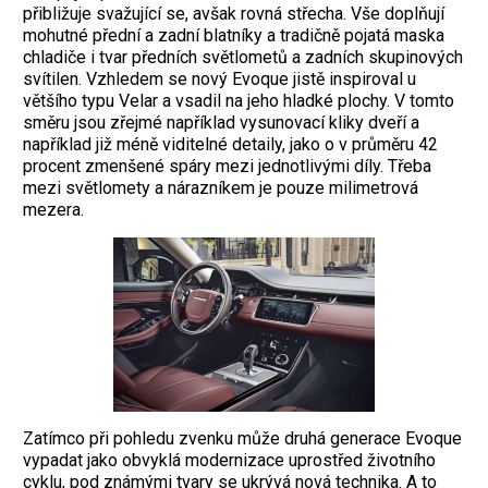
přibližuje svažující se, avšak rovná střecha. Vše doplňují
mohutné přední a zadní blatníky a tradičně pojatá maska
chladiče i tvar předních světlometů a zadních skupinových
svítilen. Vzhledem se nový Evoque jistě inspiroval u
většího typu Velar a vsadil na jeho hladké plochy. V tomto
směru jsou zřejmé například vysunovací kliky dveří a
například již méně viditelné detaily, jako o v průměru 42
procent zmenšené spáry mezi jednotlivými díly. Třeba
mezi světlomety a nárazníkem je pouze milimetrová
mezera.
Zatímco při pohledu zvenku může druhá generace Evoque
vypadat jako obvyklá modernizace uprostřed životního
cyklu, pod známými tvary se ukrývá nová technika. A to