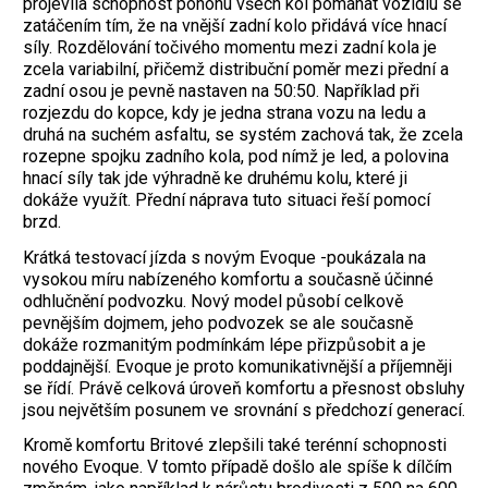
projevila schopnost pohonu všech kol pomáhat vozidlu se
zatáčením tím, že na vnější zadní kolo přidává více hnací
síly. Rozdělování točivého momentu mezi zadní kola je
zcela variabilní, přičemž distribuční poměr mezi přední a
zadní osou je pevně nastaven na 50:50. Například při
rozjezdu do kopce, kdy je jedna strana vozu na ledu a
druhá na suchém asfaltu, se systém zachová tak, že zcela
rozepne spojku zadního kola, pod nímž je led, a polovina
hnací síly tak jde výhradně ke druhému kolu, které ji
dokáže využít. Přední náprava tuto situaci řeší pomocí
brzd.
Krátká testovací jízda s novým Evoque -poukázala na
vysokou míru nabízeného komfortu a současně účinné
odhlučnění podvozku. Nový model působí celkově
pevnějším dojmem, jeho podvozek se ale současně
dokáže rozmanitým podmínkám lépe přizpůsobit a je
poddajnější. Evoque je proto komunikativnější a příjemněji
se řídí. Právě celková úroveň komfortu a přesnost obsluhy
jsou největším posunem ve srovnání s předchozí generací.
Kromě komfortu Britové zlepšili také terénní schopnosti
nového Evoque. V tomto případě došlo ale spíše k dílčím