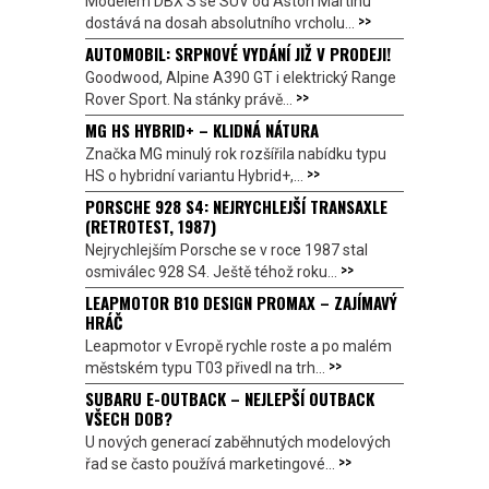
Modelem DBX S se SUV od Aston Martinu
>>
dostává na dosah absolutního vrcholu...
AUTOMOBIL: SRPNOVÉ VYDÁNÍ JIŽ V PRODEJI!
Goodwood, Alpine A390 GT i elektrický Range
>>
Rover Sport. Na stánky právě...
MG HS HYBRID+ – KLIDNÁ NÁTURA
Značka MG minulý rok rozšířila nabídku typu
>>
HS o hybridní variantu Hybrid+,...
PORSCHE 928 S4: NEJRYCHLEJŠÍ TRANSAXLE
(RETROTEST, 1987)
Nejrychlejším Porsche se v roce 1987 stal
>>
osmiválec 928 S4. Ještě téhož roku...
LEAPMOTOR B10 DESIGN PROMAX – ZAJÍMAVÝ
HRÁČ
Leapmotor v Evropě rychle roste a po malém
>>
městském typu T03 přivedl na trh...
SUBARU E-OUTBACK – NEJLEPŠÍ OUTBACK
VŠECH DOB?
U nových generací zaběhnutých modelových
>>
řad se často používá marketingové...