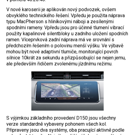
V nové karoserii je aplikován nový podvozek, ovšem
obvyklého technického řešení. Vpředu je použita náprava
typu MacPherson s hliníkovými náboji a zesílenými
spodními rameny. Vpředu jsou pro účinné tlumení vibrací
použity kapalinové silentbloky u zadního uložení spodních
ramen. Víceprvková zadní náprava má ve srovnání s
předchozím řešením o polovinu menší výšku. Ve výbavě
mohou být nové adaptivní tlumiče, monitorující povrch
silnice 10krát za sekundu a přizpůsobující se nejen jemu,
ale především řidičem zvolenému jízdnímu režimu.
S výjimkou základního provedení D150 jsou všechny
verze standardně vybaveny pohonem všech kol.
Připraveny jsou dva systémy, oba pracující aktivně podle