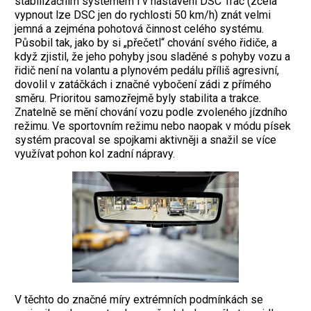
stabilizačním systémem i v nastavení DSC Trac (zcela
vypnout lze DSC jen do rychlosti 50 km/h) znát velmi
jemná a zejména pohotová činnost celého systému.
Působil tak, jako by si „přečetl“ chování svého řidiče, a
když zjistil, že jeho pohyby jsou sladěné s pohyby vozu a
řidič není na volantu a plynovém pedálu příliš agresivní,
dovolil v zatáčkách i značné vybočení zádi z přímého
směru. Prioritou samozřejmě byly stabilita a trakce.
Znatelně se mění chování vozu podle zvoleného jízdního
režimu. Ve sportovním režimu nebo naopak v módu písek
systém pracoval se spojkami aktivněji a snažil se více
využívat pohon kol zadní nápravy.
V těchto do značné míry extrémních podmínkách se