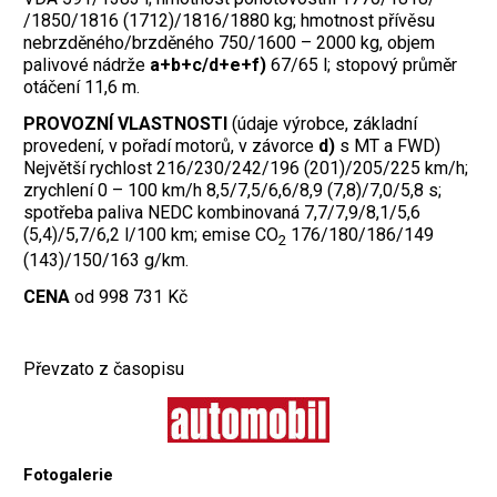
/1850/1816 (1712)/1816/1880 kg; hmotnost přívěsu
nebrzděného/brzděného 750/1600 – 2000 kg, objem
palivové nádrže
a+b+c/d+e+f)
67/65 l; stopový průměr
otáčení 11,6 m.
PROVOZNÍ VLASTNOSTI
(údaje výrobce, základní
provedení, v pořadí motorů, v závorce
d)
s MT a FWD)
Největší rychlost 216/230/242/196 (201)/205/225 km/h;
zrychlení 0 – 100 km/h 8,5/7,5/6,6/8,9 (7,8)/7,0/5,8 s;
spotřeba paliva NEDC kombinovaná 7,7/7,9/8,1/5,6
(5,4)/5,7/6,2 l/100 km; emise CO
176/180/186/149
2
(143)/150/163 g/km.
CENA
od 998 731 Kč
Převzato z časopisu
Fotogalerie