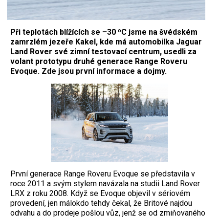
Při teplotách blížících se –30 ºC jsme na švédském
zamrzlém jezeře Kakel, kde má automobilka Jaguar
Land Rover své zimní testovací centrum, usedli za
volant prototypu druhé generace Range Roveru
Evoque. Zde jsou první informace a dojmy.
P
rvní generace Range Roveru Evoque se představila v
roce 2011 a svým stylem navázala na studii Land Rover
LRX z roku 2008. Když se Evoque objevil v sériovém
provedení, jen málokdo tehdy čekal, že Britové najdou
odvahu a do prodeje pošlou vůz, jenž se od zmiňovaného