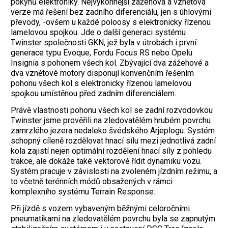
pokynů elektroniky. Nejvýkonnější zážehová a vznětová
verze má řešení bez zadního diferenciálu, jen s úhlovými
převody, -ovšem u každé poloosy s elektronicky řízenou
lamelovou spojkou. Jde o další generaci systému
Twinster společnosti GKN, jež byla v útrobách i první
generace typu Evoque, Fordu Focus RS nebo Opelu
Insignia s pohonem všech kol. Zbývající dva zážehové a
dva vznětové motory disponují konvenčním řešením
pohonu všech kol s elektronicky řízenou lamelovou
spojkou umístěnou před zadním diferenciálem.
Právě vlastnosti pohonu všech kol se zadní rozvodovkou
Twinster jsme prověřili na zledovatělém hrubém povrchu
zamrzlého jezera nedaleko švédského Arjeplogu. Systém
schopný cíleně rozdělovat hnací sílu mezi jednotlivá zadní
kola zajistí nejen optimální rozdělení hnací síly z pohledu
trakce, ale dokáže také vektorově řídit dynamiku vozu.
Systém pracuje v závislosti na zvoleném jízdním režimu, a
to včetně terénních módů obsažených v rámci
komplexního systému Terrain Response.
Při jízdě s vozem vybaveným běžnými celoročními
pneumatikami na zledovatělém povrchu byla se zapnutým