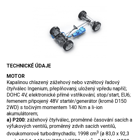
TECHNICKÉ ÚDAJE
MOTOR
Kapalinou chlazený zážehový nebo vznětový řadový
čtyřválec Ingenium, přeplňovaný, uložený vpředu napříč;
DOHC 4V, elektronické přímé vstřikování; stop/start, EU6;
řemenem připojený 48V startér/generátor (kromě D150
2WD) s točivým momentem 140 N.m a li-ion
akumulátorem;
a) P200:
zážehový čtyřválec, proměnné časování sacích a
výfukových ventilů, proměnný zdvih sacích ventilů,
3
dvoukomorové turbodmychadlo; 1998 cm
(ø 83,0 x 92,3
-1