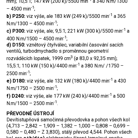
mm); 10,5:1; 147 kW (200 k)/5500 min
a 340 N.m/1300
-1
– 4500 min
;
-1
b) P250:
viz výše, ale 183 kW (249 k)/5500 min
a 365
-1
N.m/1300 – 4500 min
;
-1
c) P300:
viz výše, ale; 9,5:1; 221 kW (300 k)/5500 min
a
-1
400 N.m/1500 – 4500 min
;
d) D150:
vznětový čtyřválec, variabilní časování sacích
ventilů, turbodmychadlo s proměnnou geometrií
3
rozváděcích lopatek, 1999 cm
(ø 83,0 x 92,35 mm);
-1
15,5:1; 110 kW (150 k)/4400 min
a 380 N.m/ /1750 –
-1
2500 min
;
-1
e) D180:
viz výše, ale 132 kW (180 k)/4400 min
a 430
-1
N.m/1750 – 2500 min
;
-1
f) D240:
viz výše, ale 177 kW (240 k)/4400 min
a 500
-1
N.m/1500 – 2500 min
.
PŘEVODNÉ ÚSTROJÍ
Devítistupňová samočinná převodovka a pohon všech kol
(4,713 – 2,842 – 1,909 – 1,382 – 1,000 – 0,808 – 0,699 –
0,580 – 0,480 – Z 3,830), stálý převod 4,544. Pohon všech