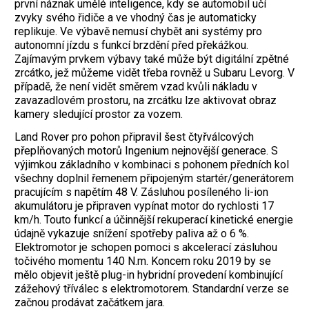
první náznak umělé inteligence, kdy se automobil učí
zvyky svého řidiče a ve vhodný čas je automaticky
replikuje. Ve výbavě nemusí chybět ani systémy pro
autonomní jízdu s funkcí brzdění před překážkou.
Zajímavým prvkem výbavy také může být digitální zpětné
zrcátko, jež můžeme vidět třeba rovněž u Subaru Levorg. V
případě, že není vidět směrem vzad kvůli nákladu v
zavazadlovém prostoru, na zrcátku lze aktivovat obraz
kamery sledující prostor za vozem.
Land Rover pro pohon připravil šest čtyřválcových
přeplňovaných motorů Ingenium nejnovější generace. S
výjimkou základního v kombinaci s pohonem předních kol
všechny doplnil řemenem připojeným startér/generátorem
pracujícím s napětím 48 V. Zásluhou posíleného li-ion
akumulátoru je připraven vypínat motor do rychlosti 17
km/h. Touto funkcí a účinnější rekuperací kinetické energie
údajně vykazuje snížení spotřeby paliva až o 6 %.
Elektromotor je schopen pomoci s akcelerací zásluhou
točivého momentu 140 N.m. Koncem roku 2019 by se
mělo objevit ještě plug-in hybridní provedení kombinující
zážehový tříválec s elektromotorem. Standardní verze se
začnou prodávat začátkem jara.