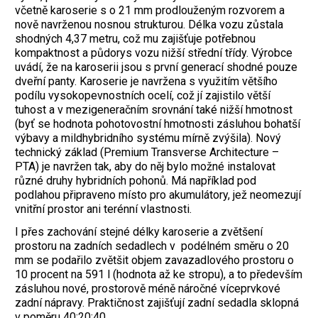
včetně karoserie s o 21 mm prodlouženým rozvorem a
nově navrženou nosnou strukturou. Délka vozu zůstala
shodných 4,37 metru, což mu zajišťuje potřebnou
kompaktnost a půdorys vozu nižší střední třídy. Výrobce
uvádí, že na karoserii jsou s první generací shodné pouze
dveřní panty. Karoserie je navržena s využitím většího
podílu vysokopevnostních ocelí, což jí zajistilo větší
tuhost a v mezigeneračním srovnání také nižší hmotnost
(byť se hodnota pohotovostní hmotnosti zásluhou bohatší
výbavy a mildhybridního systému mírně zvýšila). Nový
technický základ (Premium Transverse Architecture –
PTA) je navržen tak, aby do něj bylo možné instalovat
různé druhy hybridních pohonů. Má například pod
podlahou připraveno místo pro akumulátory, jež neomezují
vnitřní prostor ani terénní vlastnosti.
I přes zachování stejné délky karoserie a zvětšení
prostoru na zadních sedadlech v podélném směru o 20
mm se podařilo zvětšit objem zavazadlového prostoru o
10 procent na 591 l (hodnota až ke stropu), a to především
zásluhou nové, prostorově méně náročné víceprvkové
zadní nápravy. Praktičnost zajišťují zadní sedadla sklopná
v poměru 40:20:40.