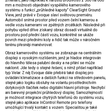
změnám, jako například k nárůstu brodivosti z 500 na 600
mm a možnosti objednání vyspělého kamerového
systému s funkcí „průhledné kapoty“ ClearSight Ground
View, jenž právě v Evoque slaví světovou premiéru.
Automobil snímá prostor před vozem čelní kamerou a
vedle vozu kamerami ve zpětných zrcátkách. Následně při
pohybu vpřed dříve získaný obraz dosadí virtuálně do
prostoru pod přední částí vozu, konkrétně se ukáže
povrch mezi předními koly a řidič tak může v náročném
terénu přesněji manévrovat.
Obraz kamerového systému se zobrazuje na centrálním
displeji s vysokým rozlišením, jenž je hladce integrován
do hlavního tělesa palubní desky a na přání se může
naklonit. Jde tedy o stejné řešení, s nímž přišel například
typ Velar. Z něj Evoque dále přebírá také displej pro
ovládání klimatizace a dalších funkcí na středovém panelu,
stejně jako logiku obsluhy na volantu prostřednictvím
dotykových tlačítek nebo digitální hlavní přístroje. Nechybí
ani barevný projekční průhledový displej. Samozřejmostí
je možnost integrace chytrých telefonů do systému vozu,
stejně jako aplikace InControl Remote pro telefony
umožňující trvalý kontakt s vozem. Specialitou je také