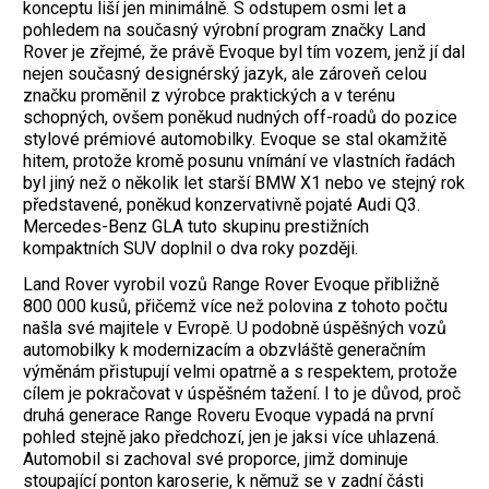
konceptu liší jen minimálně. S odstupem osmi let a
pohledem na současný výrobní program značky Land
Rover je zřejmé, že právě Evoque byl tím vozem, jenž jí dal
nejen současný designérský jazyk, ale zároveň celou
značku proměnil z výrobce praktických a v terénu
schopných, ovšem poněkud nudných off-roadů do pozice
stylové prémiové automobilky. Evoque se stal okamžitě
hitem, protože kromě posunu vnímání ve vlastních řadách
byl jiný než o několik let starší BMW X1 nebo ve stejný rok
představené, poněkud konzervativně pojaté Audi Q3.
Mercedes-Benz GLA tuto skupinu prestižních
kompaktních SUV doplnil o dva roky později.
Land Rover vyrobil vozů Range Rover Evoque přibližně
800 000 kusů, přičemž více než polovina z tohoto počtu
našla své majitele v Evropě. U podobně úspěšných vozů
automobilky k modernizacím a obzvláště generačním
výměnám přistupují velmi opatrně a s respektem, protože
cílem je pokračovat v úspěšném tažení. I to je důvod, proč
druhá generace Range Roveru Evoque vypadá na první
pohled stejně jako předchozí, jen je jaksi více uhlazená.
Automobil si zachoval své proporce, jimž dominuje
stoupající ponton karoserie, k němuž se v zadní části