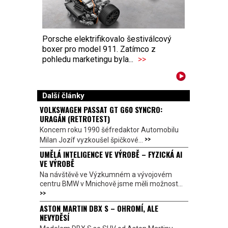
Porsche elektrifikovalo šestiválcový
boxer pro model 911. Zatímco z
pohledu marketingu byla...
>>
Další články
VOLKSWAGEN PASSAT GT G60 SYNCRO:
URAGÁN (RETROTEST)
Koncem roku 1990 šéfredaktor Automobilu
>>
Milan Jozíf vyzkoušel špičkové...
UMĚLÁ INTELIGENCE VE VÝROBĚ – FYZICKÁ AI
VE VÝROBĚ
Na návštěvě ve Výzkumném a vývojovém
centru BMW v Mnichově jsme měli možnost...
>>
ASTON MARTIN DBX S – OHROMÍ, ALE
NEVYDĚSÍ