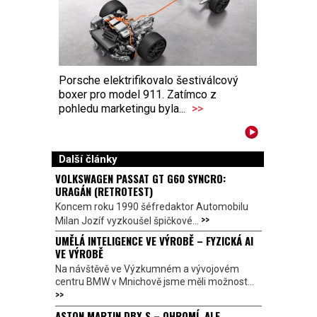
Porsche elektrifikovalo šestiválcový
boxer pro model 911. Zatímco z
pohledu marketingu byla...
>>
Další články
VOLKSWAGEN PASSAT GT G60 SYNCRO:
URAGÁN (RETROTEST)
Koncem roku 1990 šéfredaktor Automobilu
>>
Milan Jozíf vyzkoušel špičkové...
UMĚLÁ INTELIGENCE VE VÝROBĚ – FYZICKÁ AI
VE VÝROBĚ
Na návštěvě ve Výzkumném a vývojovém
centru BMW v Mnichově jsme měli možnost...
>>
ASTON MARTIN DBX S – OHROMÍ, ALE