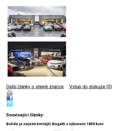
Další články o stejné značce
|
Vstup do diskuze (0)
Související články:
Bolide je nejextrémnější Bugatti s výkonem 1850 koní