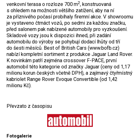
2
venkovní terasa o rozloze 700 m
, konstruovaná
s ohledem na možnosti většího zatížení, aby na ní
za příznivého počasí probíhaly firemní akce. V showroomu
je vystaveno čtrnáct vozů, po sedmi za každou značku,
před salonem pak nabízené automobily pro vyzkoušení.
Skladové vozy jsou k dispozici ihned, při zadání
automobilu do výroby se pohybují dodací lhůty od tří
do šesti měsíců. Best of British Cars (www.bofb.cz)
nabízí kompletní sortiment z produkce Jaguar Land Rover.
K novinkám patří zejména crossover F-PACE, první
automobil této kategorie od značky Jaguar (ceny od 1,17
milionu korun českých včetně DPH), a zajímavý čtyřmístný
kabriolet Range Rover Evoque Convertible (od 1,42
milionu Kč).
Převzato z časopisu
Fotogalerie