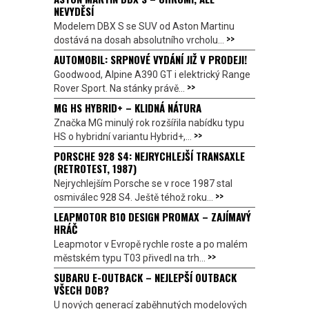
NEVYDĚSÍ
Modelem DBX S se SUV od Aston Martinu
>>
dostává na dosah absolutního vrcholu...
AUTOMOBIL: SRPNOVÉ VYDÁNÍ JIŽ V PRODEJI!
Goodwood, Alpine A390 GT i elektrický Range
>>
Rover Sport. Na stánky právě...
MG HS HYBRID+ – KLIDNÁ NÁTURA
Značka MG minulý rok rozšířila nabídku typu
>>
HS o hybridní variantu Hybrid+,...
PORSCHE 928 S4: NEJRYCHLEJŠÍ TRANSAXLE
(RETROTEST, 1987)
Nejrychlejším Porsche se v roce 1987 stal
>>
osmiválec 928 S4. Ještě téhož roku...
LEAPMOTOR B10 DESIGN PROMAX – ZAJÍMAVÝ
HRÁČ
Leapmotor v Evropě rychle roste a po malém
>>
městském typu T03 přivedl na trh...
SUBARU E-OUTBACK – NEJLEPŠÍ OUTBACK
VŠECH DOB?
U nových generací zaběhnutých modelových