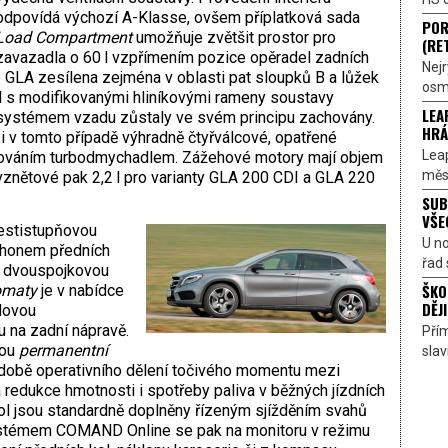
odpovídá výchozí A-Klasse, ovšem příplatková sada
POR
Load Compartment
umožňuje zvětšit prostor pro
(RE
zavazadla o 60 l vzpřímením pozice opěradel zadních
Nejr
o GLA zesílena zejména v oblasti pat sloupků B a lůžek
osmi
l s modifikovanými hliníkovými rameny soustavy
LEA
ystémem vzadu zůstaly ve svém principu zachovány.
HRÁ
i v tomto případě výhradně čtyřválcové, opatřené
Lea
ňováním turbodmychadlem. Zážehové motory mají objem
měst
, vznětové pak 2,2 l pro varianty GLA 200 CDI a GLA 220
SUB
VŠE
šestistupňovou
U n
ohonem předních
řad 
u dvouspojkovou
ŠKO
omaty
je v nabídce
DĚJI
lovou
u na zadní nápravě.
Přím
nou
permanentní
sla
podobě operativního dělení točivého momentu mezi
 redukce hmotnosti i spotřeby paliva v běžných jízdních
l jsou standardně doplněny řízeným sjížděním svahů
ystémem COMAND Online se pak na monitoru v režimu