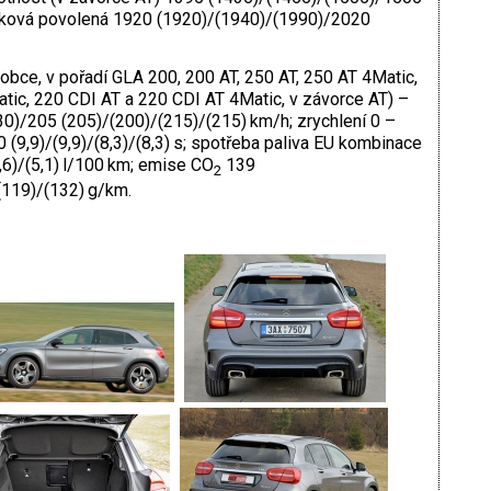
lková povolená 1920 (1920)/(1940)/(1990)/2020
robce, v pořadí GLA 200, 200 AT, 250 AT, 250 AT 4Matic,
tic, 220 CDI AT a 220 CDI AT 4Matic, v závorce AT) –
30)/205 (205)/(200)/(215)/(215) km/h; zrychlení 0 –
0 (9,9)/(9,9)/(8,3)/(8,3) s; spotřeba paliva EU kombinace
(4,6)/(5,1) l/100 km; emise CO
139
2
(119)/(132) g/km.