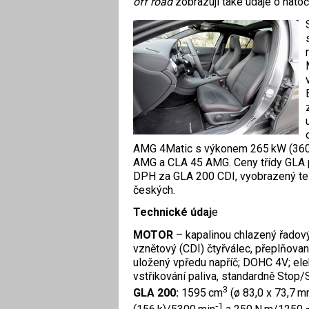
off road
zobrazují také údaje o natoč
AMG 4Matic s výkonem 265 kW (360 k
AMG a CLA 45 AMG. Ceny třídy GLA př
DPH za GLA 200 CDI, vyobrazený te
českých.
Technické údaj
e
MOTOR
– kapalinou chlazený řado
vznětový (CDI) čtyřválec, přeplňov
uložený vpředu napříč; DOHC 4V; ele
vstřikování paliva, standardně Stop/S
3
GLA 200:
1595 cm
(ø 83,0 x 73,7 m
‑1