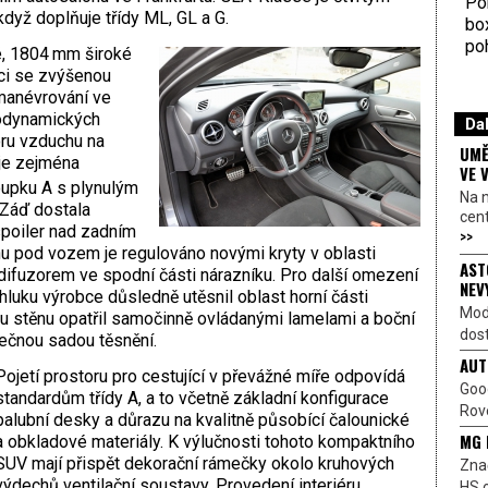
Por
dyž doplňuje třídy ML, GL a G.
bo
poh
é, 1804 mm široké
ci se zvýšenou
manévrování ve
rodynamických
Dal
oru vzduchu na
UMĚ
je zejména
VE 
oupku A s plynulým
Na 
 Záď dostala
cen
spoiler nad zadním
>>
u pod vozem je regulováno novými kryty v oblasti
AST
difuzorem ve spodní části nárazníku. Pro další omezení
NEV
uku výrobce důsledně utěsnil oblast horní části
Mod
ou stěnu opatřil samočinně ovládanými lamelami a boční
dost
ečnou sadou těsnění.
AUT
Pojetí prostoru pro cestující v převážné míře odpovídá
Goo
standardům třídy A, a to včetně základní konfigurace
Rove
palubní desky a důrazu na kvalitně působící čalounické
MG 
a obkladové materiály. K výlučnosti tohoto kompaktního
SUV mají přispět dekorační rámečky okolo kruhových
Znač
výdechů ventilační soustavy. Provedení interiéru
HS o