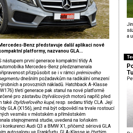
Ji
sá
a u
Mercedes-Benz představuje další aplikaci nové
kompaktní platformy, nazvanou GLA...
Te
S nástupem první generace kompaktní třídy A
Po
automobilka Mercedes-Benz předznamenala
Tu
připravenost přizpůsobit se i v rámci
prémiového
segmentu
dnešním požadavkům na radikální omezení
Pe
výrobních a provozních nákladů. Hatchback A-Klasse
(W176) třetí generace pak stanul na nové platformě
určené pro zástavbu čtyřválcových motorů napříč před
em také
čtyřdveřového kupé
, resp. sedanu třídy CLA. Její
třídy GLA (X156), jenž má být odpovědí na trvale rostoucí
vaných vesměs v městském a příměstském
nala stejnojmenná studie, uvedená na loňském
oti konkurenci Audi Q3 a BMW X1, přičemž sériová GLA
ním autosalonu ve Frankfurtu. GLA-Klasse je čtvrtým