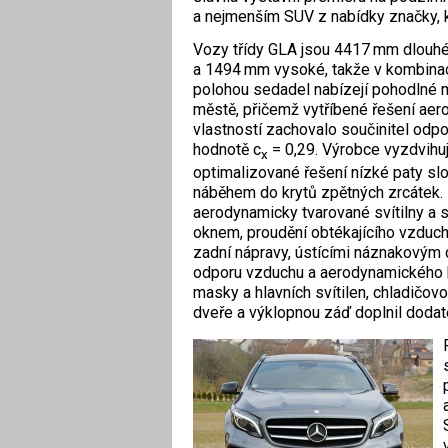
a nejmenším SUV z nabídky značky, k
Vozy třídy GLA jsou 4417 mm dlouh
a 1494 mm vysoké, takže v kombina
polohou sedadel nabízejí pohodlné 
městě, přičemž vytříbené řešení ae
vlastností zachovalo součinitel odp
hodnotě c
= 0,29. Výrobce vyzdvihu
x
optimalizované řešení nízké paty sl
náběhem do krytů zpětných zrcátek.
aerodynamicky tvarované svítilny a 
oknem, proudění obtékajícího vzduch
zadní nápravy, ústícími náznakovým 
odporu vzduchu a aerodynamického hl
masky a hlavních svítilen, chladičov
dveře a výklopnou záď doplnil dodat