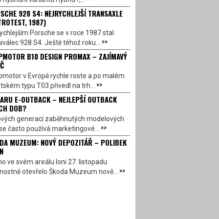
SCHE 928 S4: NEJRYCHLEJŠÍ TRANSAXLE
TROTEST, 1987)
ychlejším Porsche se v roce 1987 stal
>>
válec 928 S4. Ještě téhož roku...
PMOTOR B10 DESIGN PROMAX – ZAJÍMAVÝ
Č
pmotor v Evropě rychle roste a po malém
>>
ském typu T03 přivedl na trh...
ARU E-OUTBACK – NEJLEPŠÍ OUTBACK
CH DOB?
ových generací zaběhnutých modelových
>>
se často používá marketingové...
DA MUZEUM: NOVÝ DEPOZITÁŘ – POLIBEK
N
o ve svém areálu loni 27. listopadu
>>
vnostně otevřelo Škoda Muzeum nově...