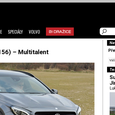
E
SPECIÁLY
VOLVO
Ne
Pře
6) – Multitalent
Te
Su
Ji
Luk