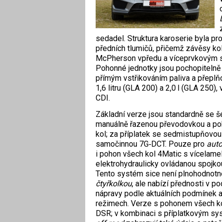
sedadel. Struktura karoserie byla pr
předních tlumičů, přičemž závěsy ko
McPherson vpředu a víceprvkovým s
Pohonné jednotky jsou pochopitelně 
přímým vstřikováním paliva a přepl
1,6 litru (GLA 200) a 2,0 l (GLA 250)
CDI.
Základní verze jsou standardně se 
manuálně řazenou převodovkou a p
kol; za příplatek se sedmistupňovo
samočinnou 7G‑DCT. Pouze pro
aut
i pohon všech kol 4Matic s vícelame
elektrohydraulicky ovládanou spojko
Tento systém sice není plnohodnot
čtyřkolkou
, ale nabízí přednosti v 
nápravy podle aktuálních podmínek a
režimech. Verze s pohonem všech ko
DSR; v kombinaci s příplatkovým s