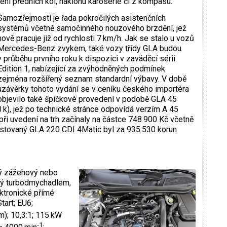
ení předních kol, náklonu karoserie či z kompasu.
Samozřejmostí je řada pokročilých asistenčních
systémů včetně samočinného nouzového brzdění, jež
nově pracuje již od rychlosti 7 km/h. Jak se stalo u vozů
Mercedes-Benz zvykem, také vozy třídy GLA budou
v průběhu prvního roku k dispozici v zaváděcí sérii
Edition 1, nabízející za zvýhodněných podmínek
zejména rozšířený seznam standardní výbavy. V době
uzávěrky tohoto vydání se v ceníku českého importéra
objevilo také špičkové provedení v podobě GLA 45
), jež po technické stránce odpovídá verzím A 45
i uvedení na trh začínaly na částce 748 900 Kč včetně
stovaný GLA 220 CDI 4Matic byl za 935 530 korun
vý zážehový nebo
aný turbodmychadlem,
ktronické přímé
tart; EU6;
m); 10,3:1; 115 kW
‑1