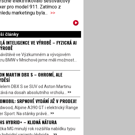
sche elektrifikovalo šestiválcový
xer pro model 911. Zatímco z
ledu marketingu byla...
>>
ší články
LÁ INTELIGENCE VE VÝROBĚ – FYZICKÁ AI
VÝROBĚ
návštěvě ve Výzkumném a vývojovém
tru BMW v Mnichově jsme měli možnost...
ON MARTIN DBX S – OHROMÍ, ALE
YDĚSÍ
elem DBX S se SUV od Aston Martinu
>>
ává na dosah absolutního vrcholu...
OMOBIL: SRPNOVÉ VYDÁNÍ JIŽ V PRODEJI!
dwood, Alpine A390 GT i elektrický Range
>>
r Sport. Na stánky právě...
HS HYBRID+ – KLIDNÁ NÁTURA
ka MG minulý rok rozšířila nabídku typu
>>
 hybridní variantu Hybrid+,...