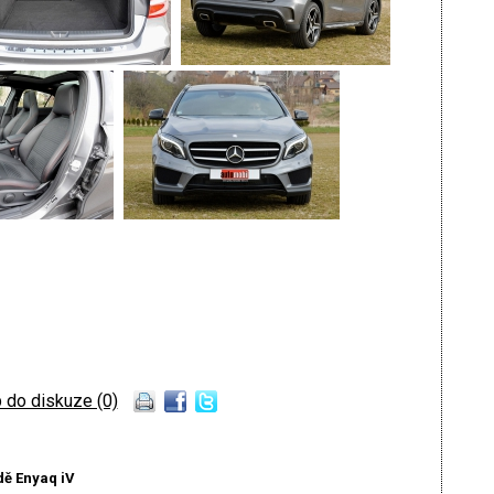
 do diskuze (0)
dě Enyaq iV