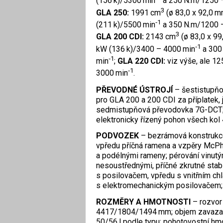
(156 k)/5300 min
a 250 N.m/1250 
3
GLA 250:
1991 cm
(ø 83,0 x 92,0 m
‑1
(211 k)/5500 min
a 350 N.m/1200 
3
GLA 200 CDI:
2143 cm
(ø 83,0 x 99
‑1
kW (136 k)/3400 – 4000 min
a 300
‑1
min
;
GLA 220 CDI:
viz výše, ale 1
‑1
3000 min
.
PŘEVODNÉ ÚSTROJÍ
– šestistupňo
pro GLA 200 a 200 CDI za příplatek,
sedmistupňová převodovka 7G-DCT; p
elektronicky řízený pohon všech kol 
PODVOZEK
– bezrámová konstrukc
vpředu příčná ramena a vzpěry McPh
a podélnými rameny; pérování vinutý
nesoustřednými, příčné zkrutné stabi
s posilovačem, vpředu s vnitřním c
s elektromechanickým posilovačem; k
ROZMĚRY A HMOTNOSTI
– rozvor
4417/1804/1494 mm; objem zavazadl
50/56 l podle typu; pohotovostní h