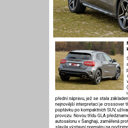
přední nápravu, jež se stala základ
nejnovější interpretací je crossover 
poptávku po kompaktních SUV, uží
provozu. Novou třídu GLA předzname
autosalonu v Šanghaji, zaměřená pr
slavila výstavní premiéru na podzim