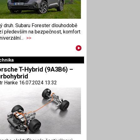
ný druh. Subaru Forester dlouhodobě
zí především na bezpečnost, komfort
niverzální...
>>
chnika
rsche T-Hybrid (9A3B6) –
rbohybrid
tr Hanke 16.07.2024 13:32