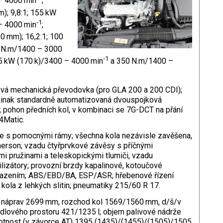
– 4000 min
;
m); 9,8:1; 155 kW
‑1
– 4000 min
;
,0 mm); 16,2:1; 100
 N.m/1400 – 3000
‑1
25 kW (170 k)/3400 – 4000 min
a 350 N.m/1400 –
vá mechanická převodovka (pro GLA 200 a 200 CDI);
 jinak standardně automatizovaná dvouspojková
ohon předních kol, v kombinaci se 7G-DCT na přání
4Matic.
e s pomocnými rámy; všechna kola nezávisle zavěšena,
erson; vzadu čtyřprvkové závěsy s příčnými
mi pružinami a teleskopickými tlumiči, vzadu
lizátory; provozní brzdy kapalinové, kotoučové
hlazením; ABS/EBD/BA, ESP/ASR; hřebenové řízení
ola z lehkých slitin; pneumatiky 215/60 R 17.
 náprav 2699 mm, rozchod kol 1569/1560 mm, d/š/v
ového prostoru 421/1235 l; objem palivové nádrže
motnost (v závorce AT) 1395 (1435)/(1455)/(1505)/1505