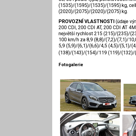
(1535)/(1595)/(1535)/(1595) kg, ce
(2020)/(2075)/(2020)/(2075) kg.
PROVOZNÍ VLASTNOSTI
(údaje vý
200 CDI, 200 CDI AT, 200 CDI AT 4Ma
největší rychlost 215 (215)/(235)/(2
100 km/h za 8,9 (8,8)/(7,2)/(7,1)/10,
5,9 (5,9)/(6,1)/(6,6)/4,5 (4,5)/(5,1)/
(138)/(143)/(154)/119 (119)/(132)/
Fotogalerie