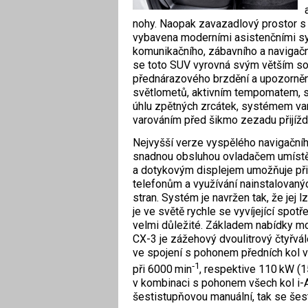
nohy. Naopak zavazadlový prostor s 
vybavena moderními asistenčními sys
komunikačního, zábavního a naviga
se toto SUV vyrovná svým větším 
přednárazového brzdění a upozorněn
světlometů, aktivním tempomatem, 
úhlu zpětných zrcátek, systémem var
varováním před šikmo zezadu přijíždě
Nejvyšší verze vyspělého navigační
snadnou obsluhou ovladačem umíst
a dotykovým displejem umožňuje při
telefonům a využívání nainstalovaných
stran. Systém je navržen tak, že jej l
je ve světě rychle se vyvíjející spotř
velmi důležité.
Základem nabídky m
CX-3 je zážehový dvoulitrový čtyřvál
ve spojení s pohonem předních kol 
‑1
při 6000 min
, respektive 110 kW (1
v kombinaci s pohonem všech kol i-A
šestistupňovou manuální, tak se še