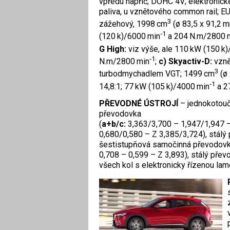
vpředu napříč; DOHC 4V; elektronick
paliva, u vznětového common rail; E
3
zážehový, 1998 cm
(ø 83,5 x 91,2 m
‑1
(120 k)/6000 min
a 204 N.m/2800 
G High:
viz výše, ale 110 kW (150 k
‑1
N.m/2800 min
;
c) Skyactiv-D:
vzně
3
turbodmychadlem VGT; 1499 cm
(ø 
‑1
14,8:1; 77 kW (105 k)/4000 min
a 2
PŘEVODNÉ ÚSTROJÍ
– jednokotouč
převodovka
(
a+b/c:
3,363/3,700 – 1,947/1,947 –
0,680/0,580 – Z 3,385/3,724), stálý
šestistupňová samočinná převodovka
0,708 – 0,599 – Z 3,893), stálý pře
všech kol s elektronicky řízenou la