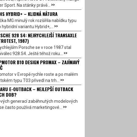
>>
r Sport. Na stánky právě...
HS HYBRID+ – KLIDNÁ NÁTURA
ka MG minulý rok rozšířila nabídku typu
>>
 hybridní variantu Hybrid+,...
SCHE 928 S4: NEJRYCHLEJŠÍ TRANSAXLE
TROTEST, 1987)
ychlejším Porsche se v roce 1987 stal
>>
válec 928 S4. Ještě téhož roku...
PMOTOR B10 DESIGN PROMAX – ZAJÍMAVÝ
Č
pmotor v Evropě rychle roste a po malém
>>
ském typu T03 přivedl na trh...
ARU E-OUTBACK – NEJLEPŠÍ OUTBACK
CH DOB?
ových generací zaběhnutých modelových
>>
se často používá marketingové...