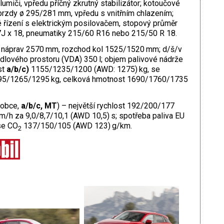
tlumiči, vpředu příčný zkrutný stabilizátor; kotoučové
brzdy ø 295/281 mm, vpředu s vnitřním chlazením;
ízení s elektrickým posilovačem, stopový průměr
 7J x 18, pneumatiky 215/60 R16 nebo 215/50 R 18.
 náprav 2570 mm, rozchod kol 1525/1520 mm; d/š/v
ového prostoru (VDA) 350 l; objem palivové nádrže
st
a/b/c)
1155/1235/1200 (AWD: 1275) kg, se
5/1265/1295 kg, celková hmotnost 1690/1760/1735
robce,
a/b/c, MT
) – největší rychlost 192/200/177
m/h za 9,0/8,7/10,1 (AWD 10,5) s; spotřeba paliva EU
se CO
137/150/105 (AWD 123) g/km.
2