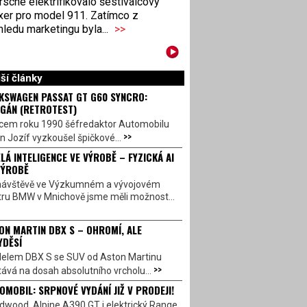
sche elektrifikovalo šestiválcový
xer pro model 911. Zatímco z
ledu marketingu byla...
>>
ší články
KSWAGEN PASSAT GT G60 SYNCRO:
GÁN (RETROTEST)
cem roku 1990 šéfredaktor Automobilu
>>
n Jozíf vyzkoušel špičkové...
LÁ INTELIGENCE VE VÝROBĚ – FYZICKÁ AI
VÝROBĚ
návštěvě ve Výzkumném a vývojovém
tru BMW v Mnichově jsme měli možnost...
ON MARTIN DBX S – OHROMÍ, ALE
YDĚSÍ
elem DBX S se SUV od Aston Martinu
>>
ává na dosah absolutního vrcholu...
OMOBIL: SRPNOVÉ VYDÁNÍ JIŽ V PRODEJI!
dwood, Alpine A390 GT i elektrický Range