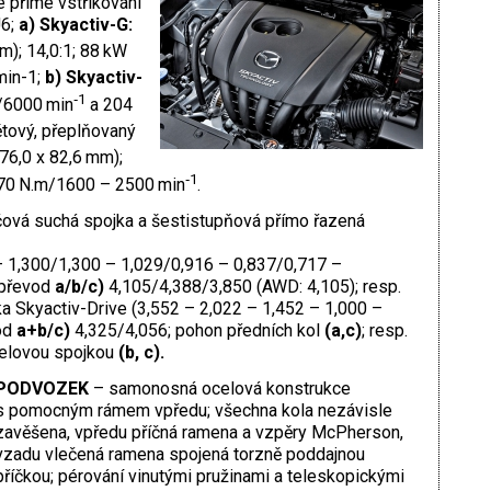
é přímé vstřikování
U6;
a) Skyactiv-G:
m); 14,0:1; 88 kW
min-1;
b) Skyactiv-
‑1
)/6000 min
a 204
tový, přeplňovaný
76,0 x 82,6 mm);
‑1
70 N.m/1600 – 2500 min
.
ová suchá spojka a šestistupňová přímo řazená
 1,300/1,300 – 1,029/0,916 – 0,837/0,717 –
 převod
a/b/c)
4,105/4,388/3,850 (AWD: 4,105); resp.
 Skyactiv-Drive (3,552 – 2,022 – 1,452 – 1,000 –
vod
a+b/c)
4,325/4,056; pohon předních kol
(a,c)
; resp.
melovou spojkou
(b,
c).
PODVOZEK
– samonosná ocelová konstrukce
s pomocným rámem vpředu; všechna kola nezávisle
zavěšena, vpředu příčná ramena a vzpěry McPherson,
vzadu vlečená ramena spojená torzně poddajnou
příčkou; pérování vinutými pružinami a teleskopickými