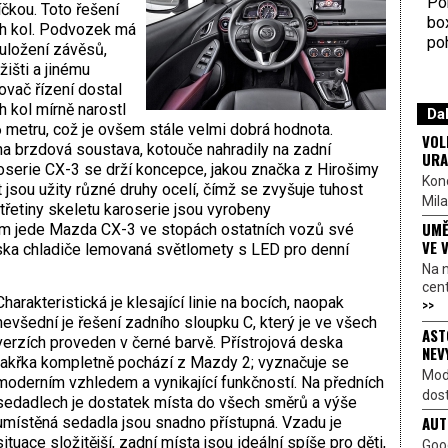
Por
čkou. Toto řešení
bo
ch kol. Podvozek má
poh
uložení závěsů,
išti a jinému
ovač řízení dostal
h kol mírně narostl
Dal
 metru, což je ovšem stále velmi dobrá hodnota.
VOL
a brzdová soustava, kotouče nahradily na zadní
URA
serie CX-3 se drží koncepce, jakou značka z Hirošimy
Kon
t jsou užity různé druhy ocelí, čímž se zvyšuje tuhost
Mila
třetiny skeletu karoserie jsou vyrobeny
UMĚ
em jede Mazda CX-3 ve stopách ostatních vozů své
VE 
ska chladiče lemovaná světlomety s LED pro denní
Na 
cen
Charakteristická je klesající linie na bocích, naopak
>>
nevšední je řešení zadního sloupku C, který je ve všech
AST
verzích proveden v černé barvě. Přístrojová deska
NEV
takřka kompletně pochází z Mazdy 2; vyznačuje se
Mod
moderním vzhledem a vynikající funkčností. Na předních
dost
sedadlech je dostatek místa do všech směrů a výše
AUT
umístěná sedadla jsou snadno přístupná. Vzadu je
situace složitější, zadní místa jsou ideální spíše pro děti,
Goo