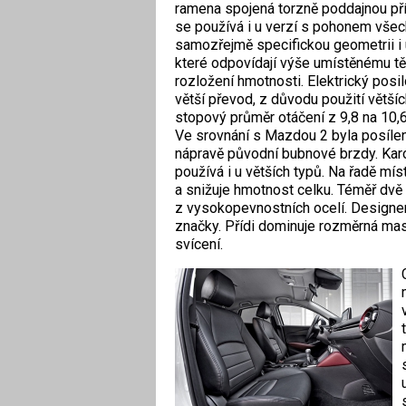
ramena spojená torzně poddajnou pří
se používá i u verzí s pohonem vše
samozřejmě specifickou geometrii i 
které odpovídají výše umístěnému těž
rozložení hmotnosti. Elektrický posil
větší převod, z důvodu použití většíc
stopový průměr otáčení z 9,8 na 10,6
Ve srovnání s Mazdou 2 byla posílen
nápravě původní bubnové brzdy. Karo
používá i u větších typů. Na řadě mís
a snižuje hmotnost celku. Téměř dvě 
z vysokopevnostních ocelí. Design
značky. Přídi dominuje rozměrná ma
svícení.