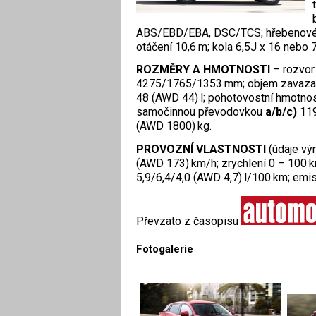
ABS/EBD/EBA, DSC/TCS; hřebenové ř
otáčení 10,6 m; kola 6,5J x 16 nebo
ROZMĚRY A HMOTNOSTI
– rozvor
4275/1765/1353 mm; objem zavazadl
48 (AWD 44) l; pohotovostní hmotno
samočinnou převodovkou
a/b/c)
119
(AWD 1800) kg.
PROVOZNÍ VLASTNOSTI
(údaje vý
(AWD 173) km/h; zrychlení 0 – 100 k
5,9/6,4/4,0 (AWD 4,7) l/100 km; emi
Převzato z časopisu
Fotogalerie