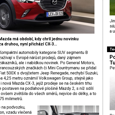
Ji
sá
a u
Mazda má období, kdy chrlí jednu novinku
za druhou, nyní přichází CX-3...
Te
Kompaktní automobily kategorie SUV segmentu B
Po
zažívají v Evropě nárůst prodejů, daný zájmem
Tu
zákazníků, ale i nabídkou novinek. Po General Motors,
francouzských značkách či Mini Countrymanu se přidal
Pe
Fiat 500X s dvojčetem Jeep Renegade, nechybí Suzuki,
a 4,25 metru oznámil Volkswagen Group, stejně jako
 i nová Mazda CX-3, jejíž prodeje se na českém trhu
je postaven na podlahové plošině Mazdy 2, s níž sdílí
 ovšem zvětšila do všech směrů, nejvíce do délky, a to
5 milimetrů.
é na podvozku,
on, vzadu vlečená