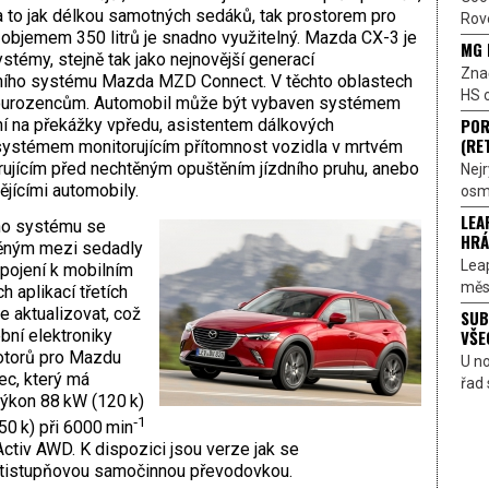
a to jak délkou samotných sedáků, tak prostorem pro
Rove
objemem 350 litrů je snadno využitelný. Mazda CX-3 je
MG 
témy, stejně tak jako nejnovější generací
Znač
čního systému Mazda MZD Connect. V těchto oblastech
HS o
sourozencům. Automobil může být vybaven systémem
POR
í na překážky vpředu, asistentem dálkových
(RE
systémem monitorujícím přítomnost vozidla v mrtvém
ujícím před nechtěným opuštěním jízdního pruhu, anebo
Nejr
jícími automobily.
osmi
LEA
ho systému se
HRÁ
ěným mezi sedadly
Lea
pojení k mobilním
měst
 aplikací třetích
ze aktualizovat, což
SUB
VŠE
ební elektroniky
otorů pro Mazdu
U n
ec, který má
řad 
výkon 88 kW (120 k)
‑1
50 k) při 6000 min
ctiv AWD. K dispozici jsou verze jak se
stistupňovou samočinnou převodovkou.