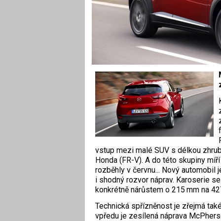
vstup mezi malé SUV s délkou zhrub
Honda (FR-V). A do této skupiny míří
rozběhly v červnu... Nový automobil 
i shodný rozvor náprav. Karoserie se
konkrétně nárůstem o 215 mm na 427
Technická spřízněnost je zřejmá tak
vpředu je zesílená náprava McPhers