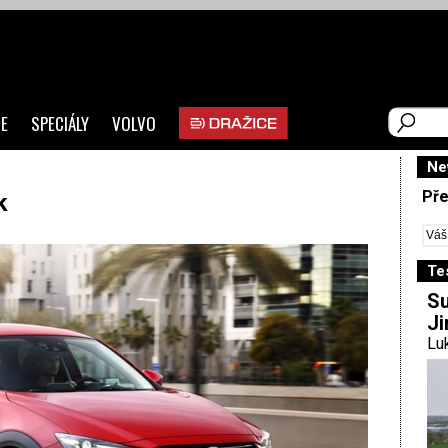
E
SPECIÁLY
VOLVO
Ne
Pře
k
Te
Su
Ji
Luk