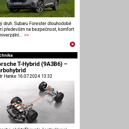
ný druh. Subaru Forester dlouhodobě
zí především na bezpečnost, komfort
niverzální...
>>
chnika
rsche T-Hybrid (9A3B6) –
rbohybrid
tr Hanke 16.07.2024 13:32