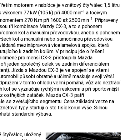
Třetím motorem v nabídce je vznětový čtyřválec 1,5 litru
‑1
s výkonem 77 kW (105 k) při 4000 min
a točivým
‑1
momentem 270 N.m při 1600 až 2500 min
. Připraveny
jsou tři kombinace Mazdy CX‑3, a to s pohonem
předních kol a manuální převodovkou, anebo s pohonem
všech kol a manuální nebo samočinnou převodovkou.
ovládaná mezinápravová vícelamelová spojka, která
ujícího k zadním kolům. V principu jde o řešení
nicméně pro menší CX-3 přistoupila Mazda
oří jeden společný celek se zadním diferenciálem
cent).
Jízda s Mazdou CX-3 je ve spojení se všemi
tomobil působí obratně a účinně maskuje svoji větší
 odpružení v tomto ohledu velmi pomáhá, vůz ale neztrácí
h kol se vyznačuje rychlými reakcemi a při sportovnější
z ostřejších zatáček. Mazda CX-3 patří
le se zvětšujícího segmentu. Cena základní verze na
ětové typy startují o sto tisíc korun výše. Silnou
hatá standardní výbava.
 čtyřválec, uložený