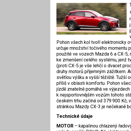
Pohon všech kol tvoří elektronicky 
určuje množství točivého momentu put
použité ve vozech Mazda 6 a CX-5, 
ke zmenšení celého systému, jenž tv
(proti CX-5 je vše lehčí o dvacet pro
druhy motorů příjemným zážitkem. Au
světlou výšku a vyšší těžiště. Tužší
příliš v oblasti komfortu. Pohon všec
jízdě znatelně pomáhá ve výjezdech 
k nejsportovnějším vozům tohoto stá
českém trhu začíná od 379 900 Kč, vzn
stránkou Mazdy CX-3 je nečekaně bo
Technické údaje
MOTOR
– kapalinou chlazený řadový