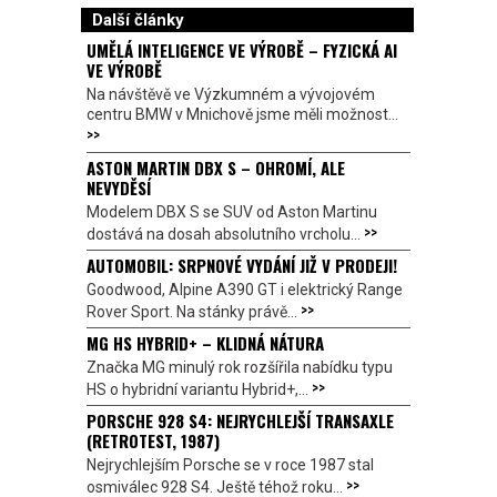
Další články
UMĚLÁ INTELIGENCE VE VÝROBĚ – FYZICKÁ AI
VE VÝROBĚ
Na návštěvě ve Výzkumném a vývojovém
centru BMW v Mnichově jsme měli možnost...
>>
ASTON MARTIN DBX S – OHROMÍ, ALE
NEVYDĚSÍ
Modelem DBX S se SUV od Aston Martinu
>>
dostává na dosah absolutního vrcholu...
AUTOMOBIL: SRPNOVÉ VYDÁNÍ JIŽ V PRODEJI!
Goodwood, Alpine A390 GT i elektrický Range
>>
Rover Sport. Na stánky právě...
MG HS HYBRID+ – KLIDNÁ NÁTURA
Značka MG minulý rok rozšířila nabídku typu
>>
HS o hybridní variantu Hybrid+,...
PORSCHE 928 S4: NEJRYCHLEJŠÍ TRANSAXLE
(RETROTEST, 1987)
Nejrychlejším Porsche se v roce 1987 stal
>>
osmiválec 928 S4. Ještě téhož roku...