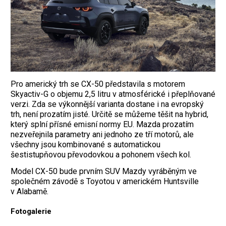
Pro americký trh se CX-50 představila s motorem
Skyactiv-G o objemu 2,5 litru v atmosférické i přeplňované
verzi. Zda se výkonnější varianta dostane i na evropský
trh, není prozatím jisté. Určitě se můžeme těšit na hybrid,
který splní přísné emisní normy EU. Mazda prozatím
nezveřejnila parametry ani jednoho ze tří motorů, ale
všechny jsou kombinované s automatickou
šestistupňovou převodovkou a pohonem všech kol.
Model CX-50 bude prvním SUV Mazdy vyráběným ve
společném závodě s Toyotou v americkém Huntsville
v Alabamě.
Fotogalerie