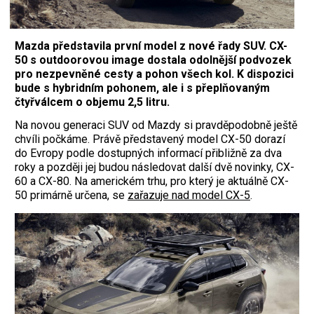
Mazda představila první model z nové řady SUV. CX-
50 s outdoorovou image dostala odolnější podvozek
pro nezpevněné cesty a pohon všech kol. K dispozici
bude s hybridním pohonem, ale i s přeplňovaným
čtyřválcem o objemu 2,5 litru.
Na novou generaci SUV od Mazdy si pravděpodobně ještě
chvíli počkáme. Právě představený model CX-50 dorazí
do Evropy podle dostupných informací přibližně za dva
roky a později jej budou následovat další dvě novinky, CX-
60 a CX-80. Na americkém trhu, pro který je aktuálně CX-
50 primárně určena, se
zařazuje nad model CX-5
.