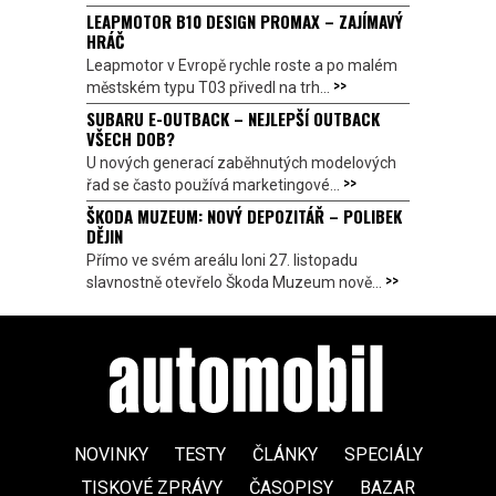
LEAPMOTOR B10 DESIGN PROMAX – ZAJÍMAVÝ
HRÁČ
Leapmotor v Evropě rychle roste a po malém
>>
městském typu T03 přivedl na trh...
SUBARU E-OUTBACK – NEJLEPŠÍ OUTBACK
VŠECH DOB?
U nových generací zaběhnutých modelových
>>
řad se často používá marketingové...
ŠKODA MUZEUM: NOVÝ DEPOZITÁŘ – POLIBEK
DĚJIN
Přímo ve svém areálu loni 27. listopadu
>>
slavnostně otevřelo Škoda Muzeum nově...
NOVINKY
TESTY
ČLÁNKY
SPECIÁLY
TISKOVÉ ZPRÁVY
ČASOPISY
BAZAR