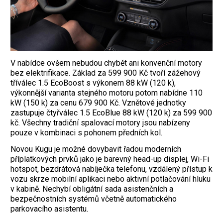
V nabídce ovšem nebudou chybět ani konvenční motory
bez elektrifikace. Základ za 599 900 Kč tvoří zážehový
tříválec 1.5 EcoBoost s výkonem 88 kW (120 k),
výkonnější varianta stejného motoru potom nabídne 110
kW (150 k) za cenu 679 900 Kč. Vznětové jednotky
zastupuje čtyřválec 1.5 EcoBlue 88 kW (120 k) za 599 900
kč. Všechny tradiční spalovací motory jsou nabízeny
pouze v kombinaci s pohonem předních kol.
Novou Kugu je možné dovybavit řadou moderních
příplatkových prvků jako je barevný head-up displej, Wi-Fi
hotspot, bezdrátová nabíječka telefonu, vzdálený přístup k
vozu skrze mobilní aplikaci nebo aktivní potlačování hluku
v kabině. Nechybí obligátní sada asistenčních a
bezpečnostních systémů včetně automatického
parkovacího asistentu.