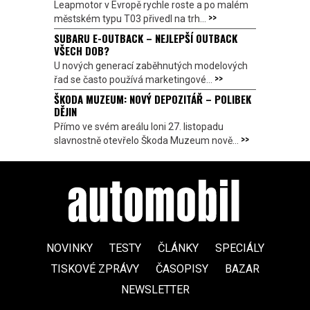
Leapmotor v Evropě rychle roste a po malém
>>
městském typu T03 přivedl na trh...
SUBARU E-OUTBACK – NEJLEPŠÍ OUTBACK
VŠECH DOB?
U nových generací zaběhnutých modelových
>>
řad se často používá marketingové...
ŠKODA MUZEUM: NOVÝ DEPOZITÁŘ – POLIBEK
DĚJIN
Přímo ve svém areálu loni 27. listopadu
>>
slavnostně otevřelo Škoda Muzeum nově...
NOVINKY
TESTY
ČLÁNKY
SPECIÁLY
TISKOVÉ ZPRÁVY
ČASOPISY
BAZAR
NEWSLETTER