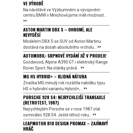
VE VÝROBĚ
Na návštěvě ve Výzkumném a vývojovém
centru BMW v Mnichově jsme měli možnost...
>>
ASTON MARTIN DBX S – OHROMÍ, ALE
NEVYDĚSÍ
Modelem DBX S se SUV od Aston Martinu
>>
dostává na dosah absolutního vrcholu...
AUTOMOBIL: SRPNOVÉ VYDÁNÍ JIŽ V PRODEJI!
Goodwood, Alpine A390 GT i elektrický Range
>>
Rover Sport. Na stánky právě...
MG HS HYBRID+ – KLIDNÁ NÁTURA
Značka MG minulý rok rozšířila nabídku typu
>>
HS o hybridní variantu Hybrid+,...
PORSCHE 928 S4: NEJRYCHLEJŠÍ TRANSAXLE
(RETROTEST, 1987)
Nejrychlejším Porsche se v roce 1987 stal
>>
osmiválec 928 S4. Ještě téhož roku...
LEAPMOTOR B10 DESIGN PROMAX – ZAJÍMAVÝ
HRÁČ