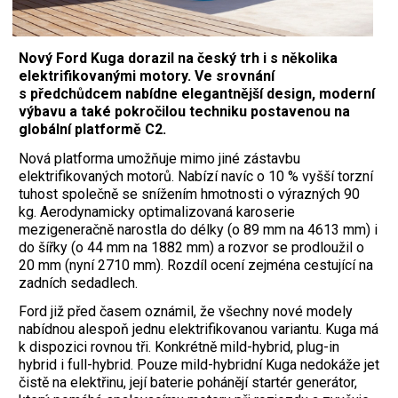
Nový Ford Kuga dorazil na český trh i s několika
elektrifikovanými motory. Ve srovnání
s předchůdcem nabídne elegantnější design, moderní
výbavu a také pokročilou techniku postavenou na
globální platformě C2.
Nová platforma umožňuje mimo jiné zástavbu
elektrifikovaných motorů. Nabízí navíc o 10 % vyšší torzní
tuhost společně se snížením hmotnosti o výrazných 90
kg. Aerodynamicky optimalizovaná karoserie
mezigeneračně narostla do délky (o 89 mm na 4613 mm) i
do šířky (o 44 mm na 1882 mm) a rozvor se prodloužil o
20 mm (nyní 2710 mm). Rozdíl ocení zejména cestující na
zadních sedadlech.
Ford již před časem oznámil, že všechny nové modely
nabídnou alespoň jednu elektrifikovanou variantu. Kuga má
k dispozici rovnou tři. Konkrétně mild-hybrid, plug-in
hybrid i full-hybrid. Pouze mild-hybridní Kuga nedokáže jet
čistě na elektřinu, její baterie pohánějí startér generátor,