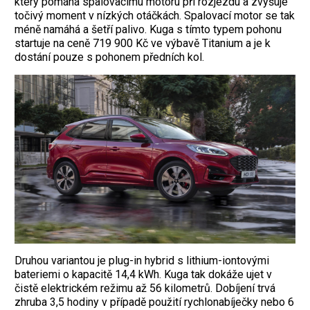
který pomáhá spalovacímu motoru při rozjezdu a zvyšuje
točivý moment v nízkých otáčkách. Spalovací motor se tak
méně namáhá a šetří palivo. Kuga s tímto typem pohonu
startuje na ceně 719 900 Kč ve výbavě Titanium a je k
dostání pouze s pohonem předních kol.
Druhou variantou je plug-in hybrid s lithium-iontovými
bateriemi o kapacitě 14,4 kWh. Kuga tak dokáže ujet v
čistě elektrickém režimu až 56 kilometrů. Dobíjení trvá
zhruba 3,5 hodiny v případě použití rychlonabíječky nebo 6