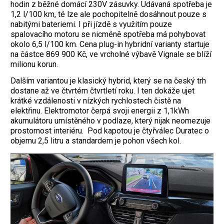
hodin z běžné domácí 230V zásuvky. Udávaná spotřeba je
1,2 l/100 km, té lze ale pochopitelně dosáhnout pouze s
nabitými bateriemi. I při jízdě s využitím pouze
spalovacího motoru se nicméně spotřeba má pohybovat
okolo 6,5 l/100 km. Cena plug-in hybridní varianty startuje
na částce 869 900 Kč, ve vrcholné výbavě Vignale se blíží
milionu korun.
Dalším variantou je klasický hybrid, který se na český trh
dostane až ve čtvrtém čtvrtletí roku. I ten dokáže ujet
krátké vzdálenosti v nízkých rychlostech čistě na
elektřinu. Elektromotor čerpá svoji energii z 1,1kWh
akumulátoru umístěného v podlaze, který nijak neomezuje
prostornost interiéru. Pod kapotou je čtyřválec Duratec o
objemu 2,5 litru a standardem je pohon všech kol.