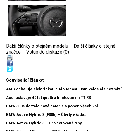
Další články o stejném modelu
|
Další články o stejné
značce
|
Vstup do diskuze (0)
Související články:
AMG odhaluje elektrickou budoucnost. Osmiválce ale nezmizí
Audi oslavuje 40 let quattra limitovaným TT RS
BMW 530e dostalo nové baterie a pohon všech kol
BMW Active Hybrid 3 (F30h) – Čtvrtý v řadě...
BMW Active Hybrid 5 – Pro dotované trhy