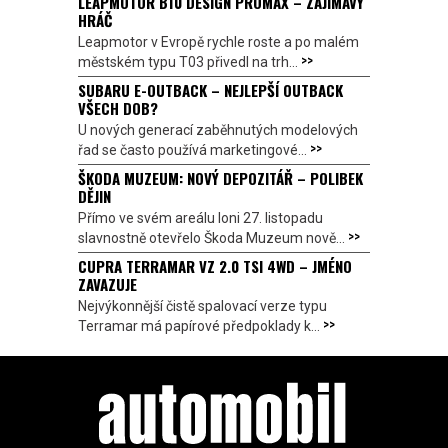
LEAPMOTOR B10 DESIGN PROMAX – ZAJÍMAVÝ
HRÁČ
Leapmotor v Evropě rychle roste a po malém
>>
městském typu T03 přivedl na trh...
SUBARU E-OUTBACK – NEJLEPŠÍ OUTBACK
VŠECH DOB?
U nových generací zaběhnutých modelových
>>
řad se často používá marketingové...
ŠKODA MUZEUM: NOVÝ DEPOZITÁŘ – POLIBEK
DĚJIN
Přímo ve svém areálu loni 27. listopadu
>>
slavnostně otevřelo Škoda Muzeum nově...
CUPRA TERRAMAR VZ 2.0 TSI 4WD – JMÉNO
ZAVAZUJE
Nejvýkonnější čistě spalovací verze typu
>>
Terramar má papírové předpoklady k...