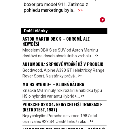
boxer pro model 911. Zatímco z
pohledu marketingu byla...
>>
Další články
ASTON MARTIN DBX S – OHROMÍ, ALE
NEVYDĚSÍ
Modelem DBX S se SUV od Aston Martinu
>>
dostává na dosah absolutního vrcholu...
AUTOMOBIL: SRPNOVÉ VYDÁNÍ JIŽ V PRODEJI!
Goodwood, Alpine A390 GT i elektrický Range
>>
Rover Sport. Na stánky právě...
MG HS HYBRID+ – KLIDNÁ NÁTURA
Značka MG minulý rok rozšířila nabídku typu
>>
HS o hybridní variantu Hybrid+,...
PORSCHE 928 S4: NEJRYCHLEJŠÍ TRANSAXLE
(RETROTEST, 1987)
Nejrychlejším Porsche se v roce 1987 stal
>>
osmiválec 928 S4. Ještě téhož roku...