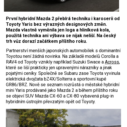
První hybridní Mazda 2 přebírá techniku i karoserii od
Toyoty Yaris bez výrazných designových změn.
Mazda vlastně vyměnila jen loga a hliníková kola,
použitá technika ani výbava se nijak neliší. Na český
trh vůz dorazí začátkem příštího roku.
Partnerství menších japonských automobilek s dominantní
Toyotou není žádná novinka. Na základě modelů Corolla a
RAV4 od Toyoty vznikly například Suzuki Swace a
Across
,
které se liší prakticky jen upravenými nárazníky a jinak
pojatými ceníky. Společně se Subaru zase Toyota vyvinula
elektrická dvojčata bZ4X/Solterra a sportovní kupé
GR86/BRZ. Nově se seznam rozrůstá o městské hybridní
mini Yaris prodávané jako Mazda 2 a během příštího roku
se objeví SUV Mazda CX-60 a CX-80 vybavená plug-in
hybridním ústrojím převzatým opět od Toyoty.