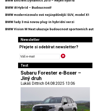
BMW Efficient Dynamics 2015 – Nejen hybrid
BMW i8 Hybrid – Budoucnost!
BMW modernizovalo své nejúspěšnější SUV, model X1
BMW řady 3 má novou plug-in hybridní verzi
BMW Vision M Next ukazuje budoucnost sportovních aut
Newsletter
Přejete si odebírat newsletter?
Test
Subaru Forester e-Boxer –
Jiný druh
Lukáš Dittrich 04.08.2025 13:06