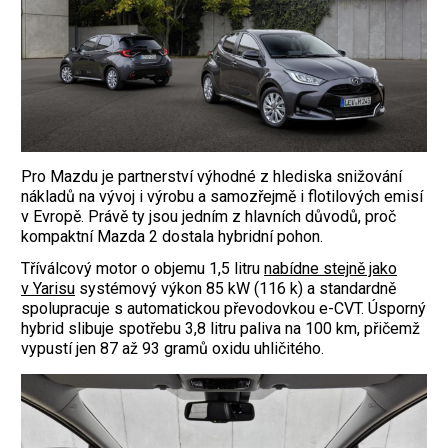
Pro Mazdu je partnerství výhodné z hlediska snižování
nákladů na vývoj i výrobu a samozřejmě i flotilových emisí
v Evropě. Právě ty jsou jedním z hlavních důvodů, proč
kompaktní Mazda 2 dostala hybridní pohon.
Tříválcový motor o objemu 1,5 litru
nabídne
stejně jako
v Yarisu
systémový výkon 85 kW (116 k) a standardně
spolupracuje s automatickou převodovkou e-CVT. Úsporný
hybrid slibuje spotřebu 3,8 litru paliva na 100 km, přičemž
vypustí jen 87 až 93 gramů oxidu uhličitého.