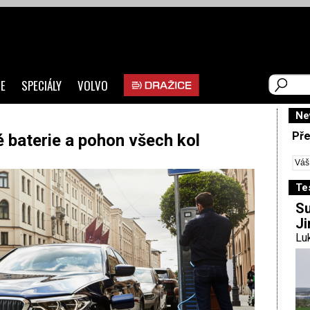
E
SPECIÁLY
VOLVO
Ne
Pře
baterie a pohon všech kol
Te
Su
Ji
Luk