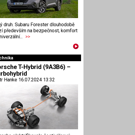
ný druh. Subaru Forester dlouhodobě
zí především na bezpečnost, komfort
niverzální...
>>
chnika
rsche T-Hybrid (9A3B6) –
rbohybrid
tr Hanke 16.07.2024 13:32