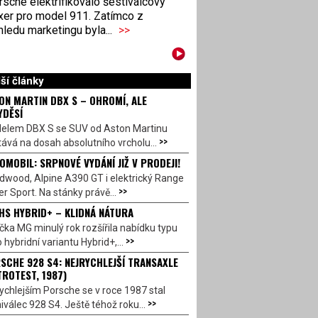
sche elektrifikovalo šestiválcový
xer pro model 911. Zatímco z
ledu marketingu byla...
>>
ší články
ON MARTIN DBX S – OHROMÍ, ALE
YDĚSÍ
elem DBX S se SUV od Aston Martinu
>>
ává na dosah absolutního vrcholu...
OMOBIL: SRPNOVÉ VYDÁNÍ JIŽ V PRODEJI!
dwood, Alpine A390 GT i elektrický Range
>>
r Sport. Na stánky právě...
HS HYBRID+ – KLIDNÁ NÁTURA
ka MG minulý rok rozšířila nabídku typu
>>
 hybridní variantu Hybrid+,...
SCHE 928 S4: NEJRYCHLEJŠÍ TRANSAXLE
TROTEST, 1987)
ychlejším Porsche se v roce 1987 stal
>>
válec 928 S4. Ještě téhož roku...