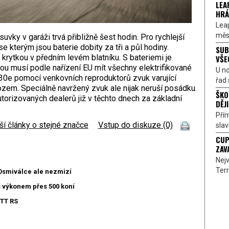
LEA
HRÁ
Lea
měst
uvky v garáži trvá přibližně šest hodin. Pro rychlejší
e kterým jsou baterie dobity za tři a půl hodiny.
SUB
 krytkou v předním levém blatníku. S bateriemi je
VŠE
rou musí podle nařízení EU mít všechny elektrifikované
U n
30e pomocí venkovních reproduktorů zvuk varující
řad 
ozem. Speciálně navržený zvuk ale nijak neruší posádku.
ŠKO
torizovaných dealerů již v těchto dnech za základní
DĚJI
Přím
ší články o stejné značce
|
Vstup do diskuze (0)
sla
CUP
ZAV
Nejv
Terr
Osmiválce ale nezmizí
s výkonem přes 500 koní
 TT RS