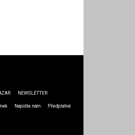
AZAR
NEWSLETTER
ánek
|
Napište nám
|
Předplatné
|