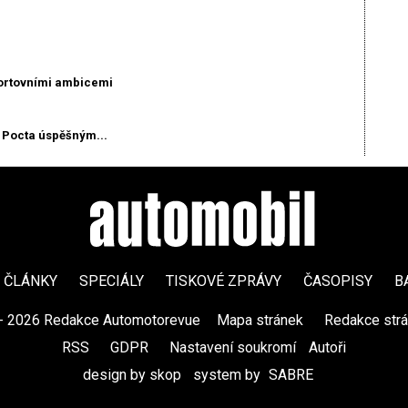
ortovními ambicemi
Pocta úspěšným...
ČLÁNKY
SPECIÁLY
TISKOVÉ ZPRÁVY
ČASOPISY
B
- 2026 Redakce Automotorevue
|
Mapa stránek
|
Redakce str
RSS
|
GDPR
|
Nastavení soukromí
Autoři
design by skop
|
system by
SABRE
|