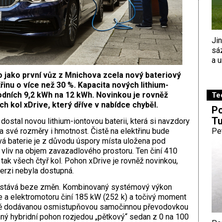
Ji
sá
a u
o jako první vůz z Mnichova zcela nový bateriový
řinu o více než 30 %. Kapacita nových lithium-
vodních 9,2 kWh na 12 kWh. Novinkou je rovněž
Te
h kol xDrive, který dříve v nabídce chyběl.
Po
Tu
 dostal novou lithium-iontovou baterii, která si navzdory
a své rozměry i hmotnost. Čistě na elektřinu bude
Pe
á baterie je z důvodu úspory místa uložena pod
 vliv na objem zavazadlového prostoru. Ten činí 410
 tak všech čtyř kol. Pohon xDrive je rovněž novinkou,
erzi nebyla dostupná.
zůstává beze změn. Kombinovaný systémový výkon
 a elektromotoru činí 185 kW (252 k) a točivý moment
ně dodávanou osmistupňovou samočinnou převodovkou
nný hybridní pohon rozjedou „pětkový“ sedan z 0 na 100