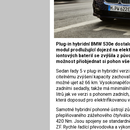
Plug-in hybridní BMW 530e dostal
modul prodlužující dojezd na elekt
iontových baterií se zvýšila z pů
možnost přiobjednat si pohon všec
Sedan řady 5 v plug-in hybridní verzi
citelnému zvýšení kapacity zachoval
možné ujet až 66 km. Vysokonapěťov
zadními sedadly, takže má minimální
litrů jak ve verzi s pohonem zadních,
která doposud pro elektrifikovanou v
Samotné hybridní pohonné ústrojí 
přeplňovaného zážehového čtyřválce
420 Nm. Jsou spojeny se standard
ZF. Rychle řadící převodovka a výko