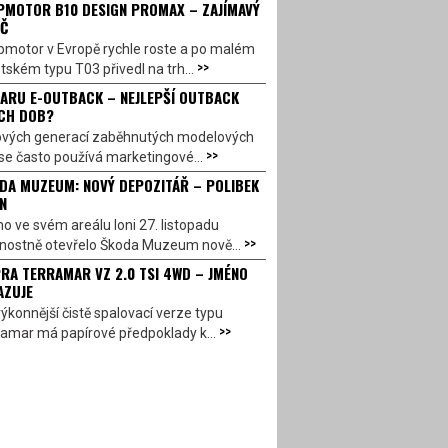
PMOTOR B10 DESIGN PROMAX – ZAJÍMAVÝ
Č
pmotor v Evropě rychle roste a po malém
>>
ském typu T03 přivedl na trh...
ARU E-OUTBACK – NEJLEPŠÍ OUTBACK
CH DOB?
ových generací zaběhnutých modelových
>>
se často používá marketingové...
DA MUZEUM: NOVÝ DEPOZITÁŘ – POLIBEK
N
o ve svém areálu loni 27. listopadu
>>
vnostně otevřelo Škoda Muzeum nově...
RA TERRAMAR VZ 2.0 TSI 4WD – JMÉNO
AZUJE
ýkonnější čistě spalovací verze typu
>>
amar má papírové předpoklady k...