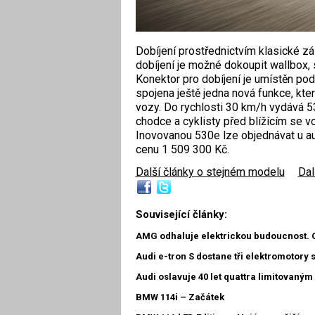
Dobíjení prostřednictvím klasické zás
dobíjení je možné dokoupit wallbox, s
Konektor pro dobíjení je umístěn pod
spojena ještě jedna nová funkce, kte
vozy. Do rychlosti 30 km/h vydává 5
chodce a cyklisty před blížícím se v
Inovovanou 530e lze objednávat u au
cenu 1 509 300 Kč.
Další články o stejném modelu
|
Dal
Související články:
AMG odhaluje elektrickou budoucnost. 
Audi e-tron S dostane tři elektromotory 
Audi oslavuje 40 let quattra limitovaným
BMW 114i – Začátek