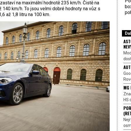
Por
zastaví na maximální hodnotě 235 km/h. Čistě na
bo
až 140 km/h. To jsou velmi dobré hodnoty na vůz s
poh
 až 1,8 litru na 100 km.
Dal
AST
NEV
Mod
dost
AUT
Goo
Rove
MG 
Znač
HS o
POR
(RE
Nejr
osmi