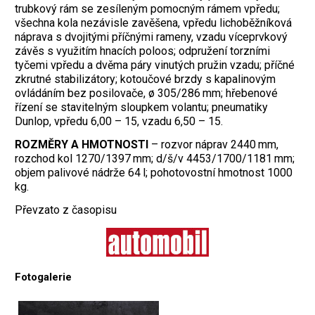
trubkový rám se zesíleným pomocným rámem vpředu;
všechna kola nezávisle zavěšena, vpředu lichoběžníková
náprava s dvojitými příčnými rameny, vzadu víceprvkový
závěs s využitím hnacích poloos; odpružení torzními
tyčemi vpředu a dvěma páry vinutých pružin vzadu; příčné
zkrutné stabilizátory; kotoučové brzdy s kapalinovým
ovládáním bez posilovače, ø 305/286 mm; hřebenové
řízení se stavitelným sloupkem volantu; pneumatiky
Dunlop, vpředu 6,00 – 15, vzadu 6,50 – 15.
ROZMĚRY A HMOTNOSTI
– rozvor náprav 2440 mm,
rozchod kol 1270/1397 mm; d/š/v 4453/1700/1181 mm;
objem palivové nádrže 64 l; pohotovostní hmotnost 1000
kg.
Převzato z časopisu
Fotogalerie