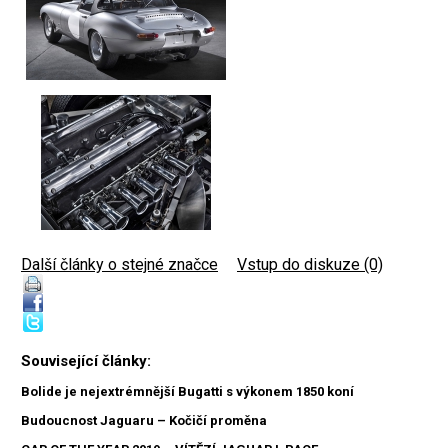
Další články o stejné značce
|
Vstup do diskuze (0)
Související články:
Bolide je nejextrémnější Bugatti s výkonem 1850 koní
Budoucnost Jaguaru – Kočičí proměna