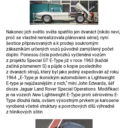
Nakonec jich světlo světa spatřilo jen dvanáct (nikdo neví,
proč se vlastně nerealizovala plánovaná série); nyní
šestice připravovaných a k prodeji soukromým
zákazníkům určených vozů původně zamýšlený počet
doplní. Ponesou čísla podvozků vyčleněná vozům
z projektu Special GT E-Type již v roce 1963 (každé
začíná písmenem S) a půjde o kopie posledního
z dvanácti strojů, který byl jako jediný expedován až roku
1964. „E-Type je ikonickým automobilem a Lightweight
E‑type je nejúžasnějším z nich,“ míní John Edwards, šéf
divize Jaguar Land Rover Special Operations. Modifikací
je na vozech
New
Lightweight E-Type proti sériovému E-
Type dlouhá řada, ovšem výsostným prvkem je karoserie
vyrobená včetně struktury a povrchových dílů výhradně
z hliníkových slitin.