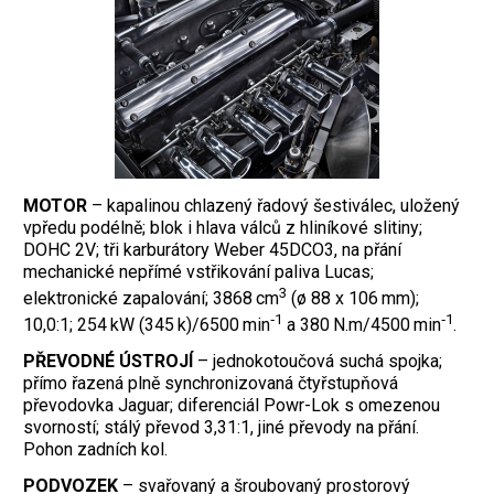
MOTOR
– kapalinou chlazený řadový šestiválec, uložený
vpředu podélně; blok i hlava válců z hliníkové slitiny;
DOHC 2V; tři karburátory Weber 45DCO3, na přání
mechanické nepřímé vstřikování paliva Lucas;
3
elektronické zapalování; 3868 cm
(ø 88 x 106 mm);
‑1
‑1
10,0:1; 254 kW (345 k)/6500 min
a 380 N.m/4500 min
.
PŘEVODNÉ ÚSTROJÍ
– jednokotoučová suchá spojka;
přímo řazená plně synchronizovaná čtyřstupňová
převodovka Jaguar; diferenciál Powr-Lok s omezenou
svorností; stálý převod 3,31:1, jiné převody na přání.
Pohon zadních kol.
PODVOZEK
– svařovaný a šroubovaný prostorový