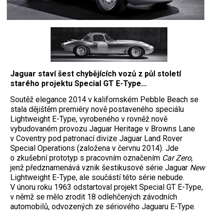
Jaguar staví šest chybějících vozů z půl století
starého projektu Special GT E-Type…
Soutěž elegance 2014 v kalifornském Pebble Beach se
stala dějištěm premiéry nově postaveného speciálu
Lightweight E-Type, vyrobeného v rovněž nově
vybudovaném provozu Jaguar Heritage v Browns Lane
v Coventry pod patronací divize Jaguar Land Rover
Special Operations (založena v červnu 2014). Jde
o zkušební prototyp s pracovním označením
Car Zero
,
jenž předznamenává vznik šestikusové série Jaguar
New
Lightweight E-Type, ale součástí této série nebude.
V únoru roku 1963 odstartoval projekt Special GT E-Type,
v němž se mělo zrodit 18 odlehčených závodních
automobilů, odvozených ze sériového Jaguaru E-Type.