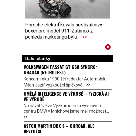
Porsche elektrifikovalo šestiválcový
boxer pro model 911. Zatímco z
pohledu marketingu byla...
>>
Další články
VOLKSWAGEN PASSAT GT G60 SYNCRO:
URAGÁN (RETROTEST)
Koncem roku 1990 šéfredaktor Automobilu
>>
Milan Jozíf vyzkoušel špičkové...
UMĚLÁ INTELIGENCE VE VÝROBĚ – FYZICKÁ AI
VE VÝROBĚ
Na návštěvě ve Výzkumném a vývojovém
centru BMW v Mnichově jsme měli možnost...
>>
ASTON MARTIN DBX S – OHROMÍ, ALE
NEVYDĚSÍ