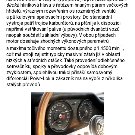
široká
hliníková hlava s řetězem hnaným párem vačkových
hřídelů, výrazným rozevřením os rozměrných ventilů
a půlkulovými spalovacími prostory. Do standardní
výstroje patří trojice karburátorů, na přání je k dispozici
nepřímé vstřikování paliva (u původních dvanácti vozů
naopak součástí základní výbavy). V obou případech
motor dosahuje shodných výkonových parametrů
‑1
a maxima točivého momentu dostupného při 4500 min
,
což má stroji zajistit typicky masivní zátah již v oblasti
nízkých a středních otáček. Také provedení odlehčeného
setrvačníku, spojky a převodovky odpovídá dobo
vým
zvyklostem, spolehlivou trakci přináší samosvorný
diferenciál Powr-Lok a zákazník má na výběr z několika
stálých převodů.