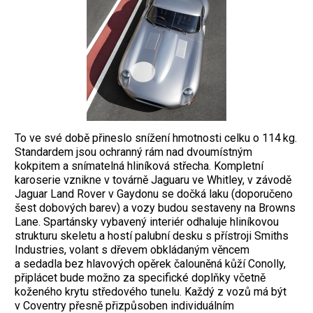
To ve své době přineslo snížení hmotnosti celku o 114 kg.
Standardem jsou ochranný rám nad dvoumístným
kokpitem a snímatelná hliníková střecha. Kompletní
karoserie vznikne v továrně Jaguaru ve Whitley, v závodě
Jaguar Land Rover v Gaydonu se dočká laku (doporučeno
šest dobových barev) a vozy budou sestaveny na Browns
Lane. Spartánsky vybavený interiér odhaluje hliníkovou
strukturu skeletu a hostí palubní desku s přístroji Smiths
Industries, volant s dřevem obkládaným věncem
a sedadla bez hlavových opěrek čalouněná kůží Conolly,
připlácet bude možno za specifické doplňky včetně
koženého krytu středového tunelu. Každý z vozů má být
v Coventry přesně přizpůsoben individuálním