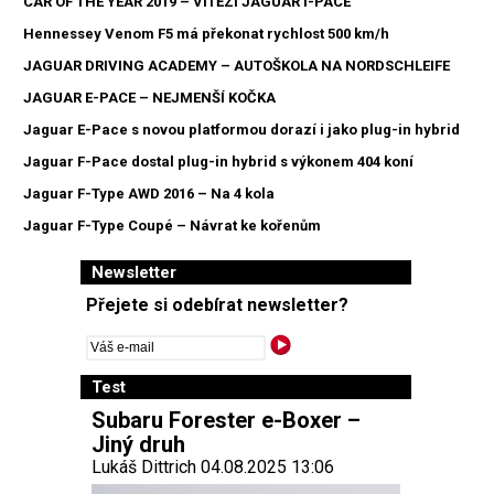
CAR OF THE YEAR 2019 – VÍTĚZÍ JAGUAR I-PACE
Hennessey Venom F5 má překonat rychlost 500 km/h
JAGUAR DRIVING ACADEMY – AUTOŠKOLA NA NORDSCHLEIFE
JAGUAR E-PACE – NEJMENŠÍ KOČKA
Jaguar E-Pace s novou platformou dorazí i jako plug-in hybrid
Jaguar F-Pace dostal plug-in hybrid s výkonem 404 koní
Jaguar F-Type AWD 2016 – Na 4 kola
Jaguar F-Type Coupé – Návrat ke kořenům
Newsletter
Přejete si odebírat newsletter?
Test
Subaru Forester e-Boxer –
Jiný druh
Lukáš Dittrich 04.08.2025 13:06