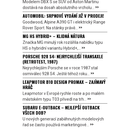
Modelem DBX S se SUV od Aston Martinu
>>
dostává na dosah absolutního vrcholu...
AUTOMOBIL: SRPNOVÉ VYDÁNÍ JIŽ V PRODEJI!
Goodwood, Alpine A390 GT i elektrický Range
>>
Rover Sport. Na stánky právě...
MG HS HYBRID+ – KLIDNÁ NÁTURA
Značka MG minulý rok rozšířila nabídku typu
>>
HS o hybridní variantu Hybrid+,...
PORSCHE 928 S4: NEJRYCHLEJŠÍ TRANSAXLE
(RETROTEST, 1987)
Nejrychlejším Porsche se v roce 1987 stal
>>
osmiválec 928 S4. Ještě téhož roku...
LEAPMOTOR B10 DESIGN PROMAX – ZAJÍMAVÝ
HRÁČ
Leapmotor v Evropě rychle roste a po malém
>>
městském typu T03 přivedl na trh...
SUBARU E-OUTBACK – NEJLEPŠÍ OUTBACK
VŠECH DOB?
U nových generací zaběhnutých modelových
>>
řad se často používá marketingové...