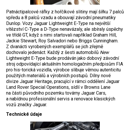
Patnáctipalcové ráfky z hořčíkové slitiny mají šířku 7 palců
vpředu a 8 palců vzadu a obouvají závodní pneumatiky
Dunlop.
Vozy Jaguar Lightweight E-Type na největší
vítězství C-Type a D-Type nenavázaly, ale sbíraly úspěchy
ve třídě GT, když s nimi startovali například Graham Hill,
Jackie Stewart, Roy Salvadori nebo Briggs Cunningham.
Z dvanácti vyrobených exemplářů se jich zřejmě
dochovalo jedenáct. Každý z šesti automobilů
New
Lightweight E-Type bude prodáván jako dobový závodní
stroj odpovídající aktuálním homologačním předpisům FIA
pro his-torická vozidla, výrobce slibuje věrnou autenticitu
použitých materiálů a výrobních postupů. Dílny nové
divize Jaguar Heritage, pracující v rámci oddělení Jaguar
Land Rover Special Operations, sídlí v Browns Lane
na části původního pozemku továrny Jaguar Cars,
a nabídnou profesionální servis a renovace klasických
vozů značky Jaguar.
Technické údaje