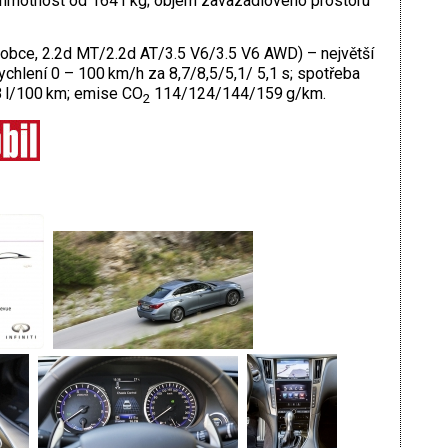
motnost od 1641 kg; objem zavazadlového prostoru
robce, 2.2d MT/2.2d AT/3.5 V6/3.5 V6 AWD) – největší
chlení 0 – 100 km/h za 8,7/8,5/5,1/ 5,1 s; spotřeba
8 l/100 km; emise CO
114/124/144/159 g/km.
2