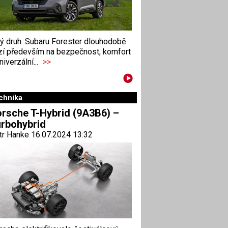
ný druh. Subaru Forester dlouhodobě
zí především na bezpečnost, komfort
niverzální...
>>
chnika
rsche T-Hybrid (9A3B6) –
rbohybrid
tr Hanke 16.07.2024 13:32