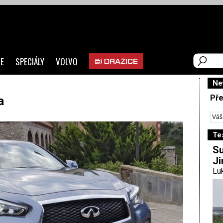
E
SPECIÁLY
VOLVO
Ne
Pře
a
Te
Su
Ji
Luk