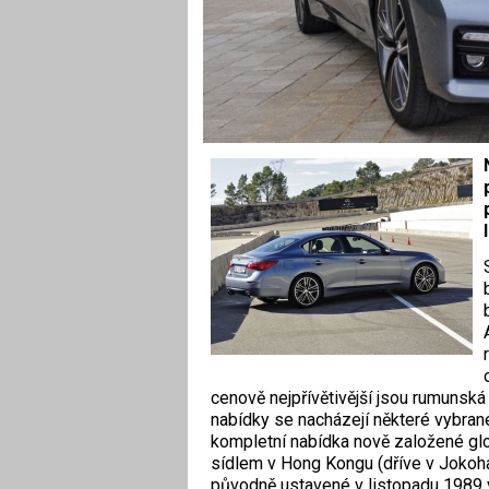
cenově nejpřívětivější jsou rumunská
nabídky se nacházejí některé vybrané
kompletní nabídka nově založené glob
sídlem v Hong Kongu (dříve v Jokohamě
původně ustavené v listopadu 1989 