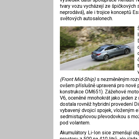
tvary vozu vycházejí ze špičkových 
neprodává), ale i trojice konceptů E
světových autosalonech.
(Front Mid-Ship)
s nezměněným rozv
ovšem příslušně upravená pro nové p
konstrukce OM651). Zážehové motor
V6, oceněné mnohokrát jako jeden z n
dostala rovněž hybridní provedení D
vybavený dvojicí spojek, vloženým
sedmistupňovou převodovkou s možno
pod volantem.
Akumulátory Li-Ion sice zmenšují o
prostoru z 500 na 410 litrů, ale jízda