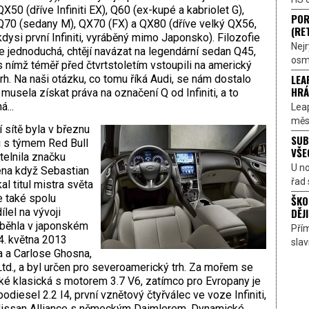
QX50 (dříve Infiniti EX), Q60 (ex-kupé a kabriolet G),
POR
Q70 (sedany M), QX70 (FX) a QX80 (dříve velký QX56,
(RE
kdysi první Infiniti, vyráběný mimo Japonsko). Filozofie
Nejr
je jednoduchá, chtějí navázat na legendární sedan Q45,
osmi
s nímž téměř před čtvrtstoletím vstoupili na americký
LEA
trh. Na naši otázku, co tomu říká Audi, se nám dostalo
HRÁ
musela získat práva na označení Q od Infiniti, a to
...
Lea
měst
 sítě byla v březnu
SUB
 s týmem Red Bull
VŠE
itelnila značku
U n
éna když Sebastian
řad 
l titul mistra světa
e také spolu
ŠKO
DĚJI
el na vývoji
zběhla v japonském
Přím
4. května 2013
sla
 a Carlose Ghosna,
d., a byl určen pro severoamerický trh. Za mořem se
aké klasická s motorem 3.7 V6, zatímco pro Evropany je
odiesel 2.2 I4, první vznětový čtyřválec ve voze Infiniti,
-Nissan Alliance s německým Daimlerem. Dynamické