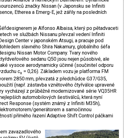
sourozenců značky Nissan (v Japonsku se Infiniti
ssence, Etherea a Emerg-E, jež zářily na posledních
Šéfdesignerem je Alfonso Albaisa, který po pětadvaceti
letech ve službách Nissanu převzal vedení Infiniti
Design Center v japonském Atsugi, a pracuje pod
dohledem slavného Shira Nakamury, globálního šéfa
designu Nissan Motor Company. Tvary nového
čtyřdveřového sedanu Q50 jsou nejen působivé, ale
také vysoce aerodynamicky účinné (součinitel odporu
vzduchu c
= 0,26). Základem vozu je platforma FM
x
orem 2850 mm, převzatá z předchůdce G37/G35,
oužití (např. zástavba vznětového čtyřválce upravené
y vycházejí z průběžně modernizované série VQ35HR
ejlepších automobilových šestiválců, která nyní
irect Response (systém známý z Infiniti M35h),
 elektromotorem/generátorem a samočinnou
stí přímého řazení Adaptive Shift Control páčkami
bjem zavazadlového
 v režimu EV (čistě