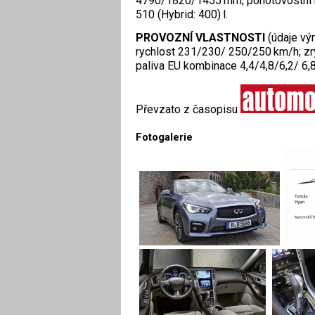
4790/1820/1455 mm; pohotovostní h
510 (Hybrid: 400) l.
PROVOZNÍ VLASTNOSTI
(údaje vý
rychlost 231/230/ 250/250 km/h; zry
paliva EU kombinace 4,4/4,8/6,2/ 6,
Převzato z časopisu
Fotogalerie