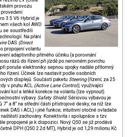
ěstském provozu
 provedení
ro 3.5 V6 Hybrid je
honem všech kol AWD
u se soustředili
chnologií. Na přání
wire
DAS
(Direct
 propojení volantu
avení adaptivního přímého účinku (a porovnání
nosu rázů do řízení při jízdě po nerovném povrchu.
ři poruše elektroniky sepnou spojky nadále přítomný
ho řízení. Účinek lze nastavit podle osobních
ových displejů. Součástí paketu
Steering
(řízení; za 25
ízdy v pruhu ACL
(Active Lane Control)
, využívající
vání kol a lehké korekce na volantu (lze vypnout).
zpečnostní výbavy
Safety Shield
. Sériovou výbavou je
7“ a 8“ na střední části přístrojové desky, na níž lze
inek DAS i ACL) i jiné funkce; intuitivní otočné ovladače
naštěstí zachovány. Konektivita i spolupráce s tzv.
le propojené je k dispozici. Nový Q50 se již prodává
 včetně DPH (Q50 2.2d MT), Hybrid je od 1,29 milionu Kč.