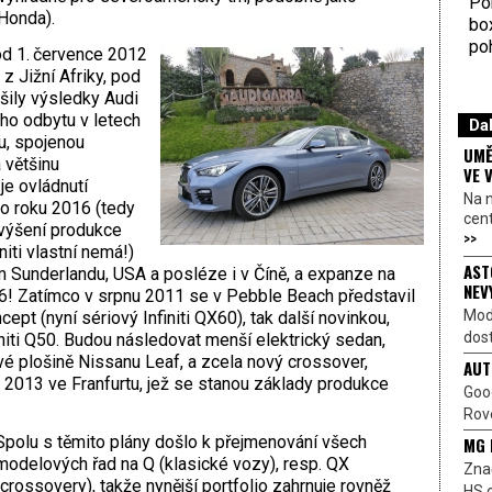
Por
Honda).
bo
poh
 od 1. července 2012
 Jižní Afriky, pod
šily výsledky Audi
ho odbytu v letech
Dal
u, spojenou
UMĚ
 většinu
VE 
e ovládnutí
Na 
do roku 2016 (tedy
cen
navýšení produkce
>>
niti vlastní nemá!)
AST
m Sunderlandu, USA a posléze i v Číně, a expanze na
NEV
6! Zatímco v srpnu 2011 se v Pebble Beach představil
Mod
t (nyní sériový Infiniti QX60), tak další novinkou,
dost
initi Q50. Budou následovat menší elektrický sedan,
é plošině Nissanu Leaf, a zcela nový crossover,
AUT
2013 ve Franfurtu, jež se stanou základy produkce
Goo
Rove
Spolu s těmito plány došlo k přejmenování všech
MG 
modelových řad na Q (klasické vozy), resp. QX
Znač
(crossovery), takže nynější portfolio zahrnuje rovněž
HS o