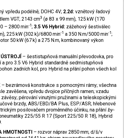
ený vpředu podélně; DOHC 4V;
2.2d:
vznětový řadový
3
adlem VGT; 2143 cm
(ø 83 x 99 mm), 125 kW (170
‑1
0 – 2800 min
;
3.5 V6 Hybrid:
zážehový šestiválec
‑1
‑1
m), 225 kW (302 k)/6800 min
a 350 N.m/5000 min
;
motor 50 kW (67 k) a 275 N.m, kombinovaný výkon
 ÚSTROJÍ
– šestistupňová manuální převodovka, pro
ní a pro 3.5 V6 Hybrid standardně sedmistupňová
ohon zadních kol, pro Hybrid na přání pohon všech kol
K
– bezrámová konstrukce s pomocnými rámy; všechna
sle zavěšena, vpředu dvojice příčných ramen; vzadu
 závěsy; pérování vinutými pružinami a teleskopickými
toučové brzdy, ABS/EBD/BA Plus, ESP/ASR; hřebenové
ektrickým posilovačem proměnného účinku, na přání
by-
pneumatiky 225/55 R 17 (Sport 225/50 R 18), Hybrid
.
A HMOTNOSTI
– rozvor náprav 2850 mm; d/š/v