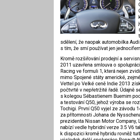
sdělení, že naopak automobilka Audi 
s tím, že smí používat jen jednociferná
Kromě rozšiřování prodejní a servisní
2011 uzavřena smlouva o spolupráci
Racing ve formuli 1, která nejen zvid
mimo Spojené státy americké, zejm
Vettel po Velké ceně Indie 2013 získa
počtvrté v nepřetržité řadě. Údajně s
s kolegou Sébastienem Buemim podíl
a testování Q50, jehož výroba se ro
Tochigi. První Q50 vyjel ze závodu 1
za přítomnosti Johana de Nysschena
prezidenta Nissan Motor Company, Lt
nabízí vedle hybridní verze 3.5 V6 t
k dispozici kromě hybridu rovněž turb
výsledek další spolupráce Renault