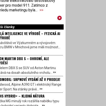
sche elektrifikovalo šestiválcový
xer pro model 911. Zatímco z
ledu marketingu byla...
>>
ší články
LÁ INTELIGENCE VE VÝROBĚ – FYZICKÁ AI
VÝROBĚ
návštěvě ve Výzkumném a vývojovém
tru BMW v Mnichově jsme měli možnost...
ON MARTIN DBX S – OHROMÍ, ALE
YDĚSÍ
elem DBX S se SUV od Aston Martinu
>>
ává na dosah absolutního vrcholu...
OMOBIL: SRPNOVÉ VYDÁNÍ JIŽ V PRODEJI!
dwood, Alpine A390 GT i elektrický Range
>>
r Sport. Na stánky právě...
HS HYBRID+ – KLIDNÁ NÁTURA
ka MG minulý rok rozšířila nabídku typu
>>
 hybridní variantu Hybrid+,...