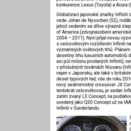
konkurence Lexus (Toyota) a Acura (
Globalizaci japonské značky Infiniti
vede Johan de Nysschen (52), rodák z
jehož vedením se dříve výrazně zlep
of America (zdvojnásobení americké
2004 – 2011). Nyní přijal novou výzv
s celosvětovým rozšířením Infiniti na
významných světových trhů. Plánem j
desetiny trhu luxusních automobilů 
asi půl milionu prodaných Infiniti), 
v příslušných továrnách Nissanu (Infi
nejen v Japonsku, ale také v britské
deset typových řad, vše do roku 201
nový sedmimístný crossover JX Concep
tentokrát celosvětovou, je sedan Inf
zatím zvaný LE Concept, na podlahov
uvedený jako Q30 Concept už na IAA 
Infiniti v Sunderlandu.