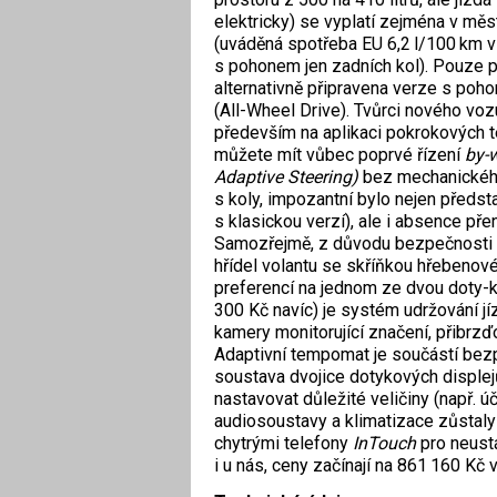
elektricky) se vyplatí zejména v m
(uváděná spotřeba EU 6,2 l/100 km v
s pohonem jen zadních kol). Pouze p
alternativně připravena verze s po
(All-Wheel Drive). Tvůrci nového voz
především na aplikaci pokrokových te
můžete mít vůbec poprvé řízení
by-
Adaptive Steering)
bez mechanického
s koly, impozantní bylo nejen předst
s klasickou verzí), ale i absence pře
Samozřejmě, z důvodu bezpečnosti p
hřídel volantu se skříňkou hřebenové
preferencí na jednom ze dvou doty-k
300 Kč navíc) je systém udržování j
kamery monitorující značení, přibrzďo
Adaptivní tempomat je součástí be
soustava dvojice dotykových displejů 
nastavovat důležité veličiny (např. úč
audiosoustavy a klimatizace zůstaly 
chytrými telefony
InTouch
pro neustá
i u nás, ceny začínají na 861 160 Kč