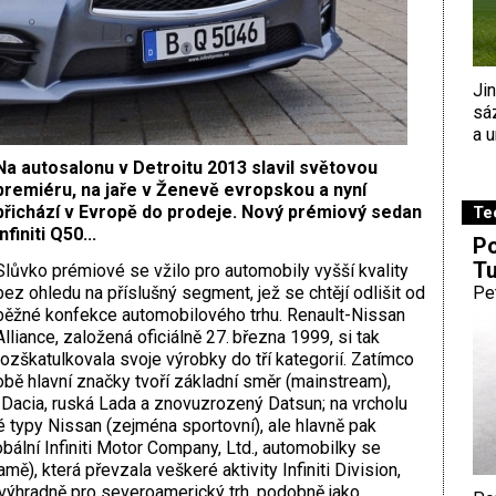
Ji
sá
a u
Na autosalonu v Detroitu 2013 slavil světovou
premiéru, na jaře v Ženevě evropskou a nyní
přichází v Evropě do prodeje. Nový prémiový sedan
Te
Infiniti Q50...
Po
Tu
Slůvko prémiové se vžilo pro automobily vyšší kvality
bez ohledu na příslušný segment, jež se chtějí odlišit od
Pe
běžné konfekce automobilového trhu. Renault-Nissan
Alliance, založená oficiálně 27. března 1999, si tak
rozškatulkovala svoje výrobky do tří kategorií. Zatímco
obě hlavní značky tvoří základní směr (mainstream),
 Dacia, ruská Lada a znovuzrozený Datsun; na vrcholu
 typy Nissan (zejména sportovní), ale hlavně pak
ální Infiniti Motor Company, Ltd., automobilky se
), která převzala veškeré aktivity Infiniti Division,
výhradně pro severoamerický trh, podobně jako