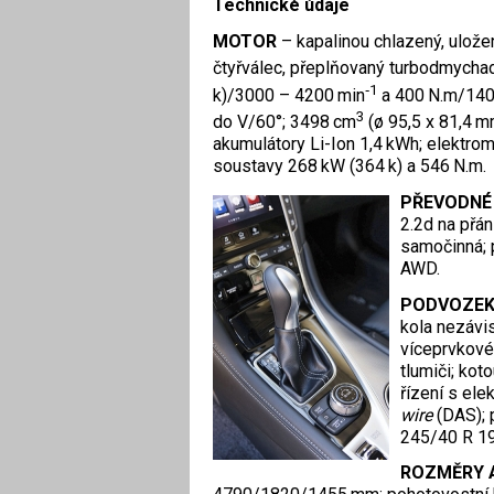
Technické údaje
MOTOR
– kapalinou chlazený, ulož
čtyřválec, přeplňovaný turbodmych
‑1
k)/3000 – 4200 min
a 400 N.m/140
3
do V/60°; 3498 cm
(ø 95,5 x 81,4 m
akumulátory Li-Ion 1,4 kWh; elektro
soustavy 268 kW (364 k) a 546 N.m.
PŘEVODNÉ
2.2d na přá
samočinná; p
AWD.
PODVOZE
kola nezávi
víceprvkové
tlumiči; ko
řízení s el
wire
(DAS); 
245/40 R 19
ROZMĚRY 