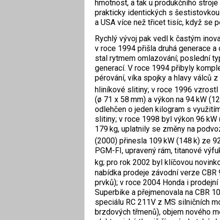
hmotnost, a tak u produkčního stroj
prakticky identických s šestistovkou
a USA více než třicet tisíc, když se p
Rychlý vývoj pak vedl k častým inova
v roce 1994 přišla druhá generace a 
stal rytmem omlazo­vání; poslední ty
generací. V roce 1994 přibyly komple
pérování, víka spojky a hlavy válců 
hliníkové slitiny; v roce 1996 vzros
(ø 71 x 58 mm) a výkon na 94 kW (128
odlehčen o jeden kilogram s využitím
slitiny; v roce 1998 byl výkon 96 kW
179 kg, uplatnily se změny na podvo
(2000) přinesla 109 kW (148 k) ze 9
PGM-FI, upravený rám, titanové výf
kg; pro rok 2002 byl klíčovou novin
nabídka prodeje závodní verze CBR 9
prvků); v roce 2004 Honda i prodejn
Superbike a přejmenovala na CBR 100
speciálu RC 211V z MS silničních mot
brzdových třmenů), objem nového mot