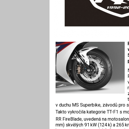
v duchu MS ­Superbike, závodů pro 
Takto vykročila kategorie TT-F1 s m
RR FireBlade, uvedená na motosalon
mm) skvělých 91 kW (124 k) a 265 km