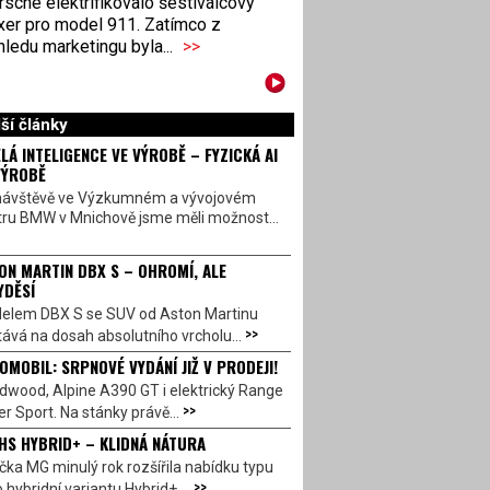
sche elektrifikovalo šestiválcový
xer pro model 911. Zatímco z
ledu marketingu byla...
>>
ší články
LÁ INTELIGENCE VE VÝROBĚ – FYZICKÁ AI
VÝROBĚ
návštěvě ve Výzkumném a vývojovém
tru BMW v Mnichově jsme měli možnost...
ON MARTIN DBX S – OHROMÍ, ALE
YDĚSÍ
elem DBX S se SUV od Aston Martinu
>>
ává na dosah absolutního vrcholu...
OMOBIL: SRPNOVÉ VYDÁNÍ JIŽ V PRODEJI!
dwood, Alpine A390 GT i elektrický Range
>>
r Sport. Na stánky právě...
HS HYBRID+ – KLIDNÁ NÁTURA
ka MG minulý rok rozšířila nabídku typu
>>
 hybridní variantu Hybrid+,...