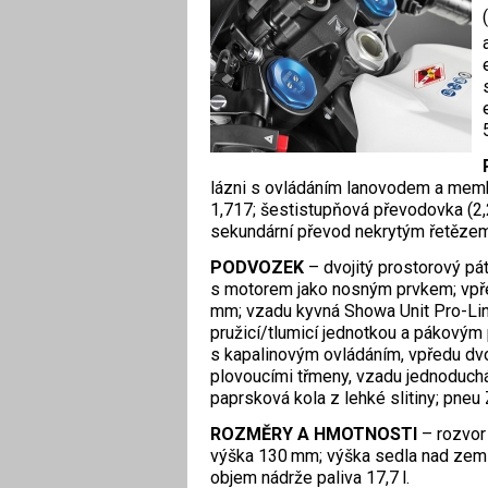
lázni s ovládáním lanovodem a memb
1,717; šestistupňová převodovka (2,
sekundární převod nekrytým řetězem
PODVOZEK
– dvojitý prostorový pát
s motorem jako nosným prvkem; vpře
mm; vzadu kyvná Showa Unit Pro-Link
pružicí/tlumicí jednotkou a pákový
s kapalinovým ovládáním, vpředu dvo
plovoucími třmeny, vzadu jednoduc
paprsková kola z lehké slitiny; pne
ROZMĚRY A HMOTNOSTI
– rozvor
výška 130 mm; výška sedla nad zemí
objem nádrže paliva 17,7 l.