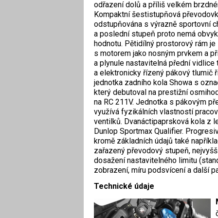
odřazení dolů a příliš velkém brzdn
Kompaktní šestistupňová převodovka
odstupňována s výrazně sportovní ch
a poslední stupeň proto nemá obvykl
hodnotu. Pětidílný prostorový rám je
s motorem jako nosným prvkem a při
a plynule ­nastavitelná přední vidlic
a elektronicky řízený pákový tlumič 
jednotka zadního kola Showa s označ
který debutoval na prestižní osmiho
na RC 211V. Jednotka s pákovým pře
využívá fyzikálních vlastností pracov
ventilků. Dvanáctipaprsková kola z 
Dunlop Sportmax Qualifier. Progresivn
kromě základních údajů také například
zařazený převodový stupeň, nejvyšší
dosažení nastavitelného limitu (stand
zobrazení, míru podsvícení a další p
Technické údaje