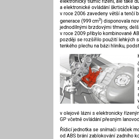
elektronický tlumič řízení, ale také
a elektronické ovládání škrticích kla
v roce 2006 zavedeny větší a tenčí b
3
generace (999 cm
) disponovala no
jednodílnými brzdovými třmeny, delš
v roce 2009 přibylo kombinované ABS,
později se rozšířilo použití lehkých s
tenkého plechu na bázi hliníku, podst
v olejové lázni s elektronicky ­říz
GP včetně ovládání přesným lanovo
Řídicí jednotka se snímači otáček mo
od ABS brání zablokování zadního ko