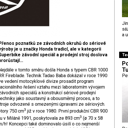
Ji
sá
a u
Přenos poznatků ze závodních okruhů do sériové
výroby je u značky Honda tradicí, ale v kategorii
Superbike závodní speciál a prodejní stroj doslova
Te
prorůstají...
Po
Tu
Nejdále v tomto směru došla Honda s typem CBR 1000
RR Fireblade. Technik Tadao Baba dokázal v roce 1990
Pe
ve vedení motocyklové divize prosadit program
racionálního řešení vztahu mezi laboratorním vývojem
závodních speciálů a konstrukcí sériové prodejní
techniky jako soustavný a obousměrný proces, a to
stroje odvozené s omezenými úpravami ze sériových.
3
otory 750 cm
již v roce 1980. První produkční CBR 900
3
u v Miláně 1991, poskytovala ze 893 cm
(ø 70 x 58
/h! Koncepci také dominovalo úsilí o co nej­menší