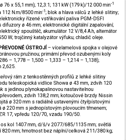
‑1
(ø 76 x 55,1 mm); 12,3:1; 131 kW (179 k)/12 000 min
‑1
a 112 N.m/8500 min
; blok a hlava válců z lehké slitiny;
elektronicky řízené vstřikování paliva PGM-DSFI
s difuzory ø 46 mm; elektronické digitální zapalování;
elektrický spouštěč, akumulátor 12 V/8,4 A.h, alternátor
550 W; trojčinný katalyzátor výfuku; chladič oleje.
PŘEVODNÉ ÚSTROJÍ
– vícelamelová spojka v olejové
ránovou pružinou; primární převod ozubenými koly
286 – 1,778 – 1,500 – 1,333 – 1,214 – 1,138);
 2,625.
eřový rám z tenkostěnných profilů z lehké slitiny
du teleskopická vidlice Showa ø 43 mm, zdvih 120
 s jedinou plynokapalinovou nastavitelnou
m převodem, zdvih 138,2 mm; kotoučové brzdy Nissin
jitá ø 320 mm s radiálně ustavenými čtyřpístovými
há ø 220 mm s jednopístovým plovoucím třmenem;
u ZR 17, vpředu 120/70, vzadu 190/50.
 os kol 1407 mm, d/š/v 2077/685/1135 mm; světlá
 820 mm; hmotnost bez náplní/celková 211/380 kg;