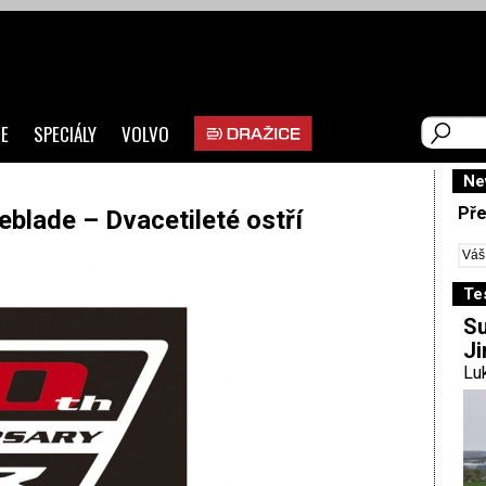
E
SPECIÁLY
VOLVO
Ne
Pře
blade – Dvacetileté ostří
Te
Su
Ji
Luk