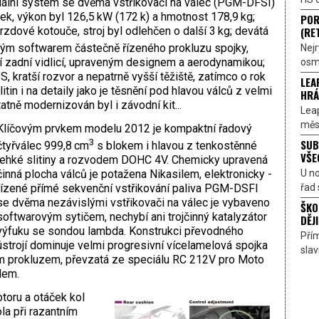
 duální systém se dvěma vstřikovači na válec (PGM-DFSI)
pek, výkon byl 126,5 kW (172 k) a hmotnost 178,9 kg;
POR
(RE
rzdové kotouče, stroj byl odlehčen o další 3 kg; devátá
vým softwarem částečně řízeného prokluzu spojky,
Nejr
í zadní vidlicí, upraveným designem a aerodynamikou;
osmi
 kratší rozvor a nepatrně vyšší těžiště, zatímco o rok
LEA
litin i na detaily jako je těsnění pod hlavou válců z velmi
HRÁ
atně modernizován byl i závodní kit...
Lea
měst
Klíčovým prvkem modelu 2012 je kompaktní řadový
SUB
3
čtyřválec 999,8 cm
s blokem i hlavou z tenkostěnné
VŠE
lehké slitiny a rozvodem DOHC 4V. Chemicky upravená
U n
činná plocha válců je potažena Nikasilem, elektronicky ­
řad 
řízené přímé sekvenční vstřikování paliva PGM-DSFI
se dvěma nezávislými vstřikovači na válec je vybaveno
ŠKO
softwarovým sytičem, nechybí ani trojčinný katalyzátor
DĚJI
výfuku se sondou lambda. Konstrukci převodného
Přím
ústrojí dominuje velmi progresivní vícelamelová spojka
sla
eným prokluzem, převzatá ze speciálu RC 212V pro Moto
dem.
toru a otáček kol
la při razantním