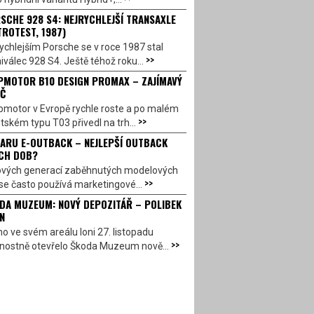
SCHE 928 S4: NEJRYCHLEJŠÍ TRANSAXLE
TROTEST, 1987)
ychlejším Porsche se v roce 1987 stal
>>
válec 928 S4. Ještě téhož roku...
PMOTOR B10 DESIGN PROMAX – ZAJÍMAVÝ
Č
pmotor v Evropě rychle roste a po malém
>>
ském typu T03 přivedl na trh...
ARU E-OUTBACK – NEJLEPŠÍ OUTBACK
CH DOB?
ových generací zaběhnutých modelových
>>
se často používá marketingové...
DA MUZEUM: NOVÝ DEPOZITÁŘ – POLIBEK
N
o ve svém areálu loni 27. listopadu
>>
vnostně otevřelo Škoda Muzeum nově...