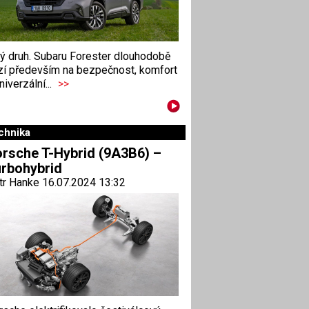
ný druh. Subaru Forester dlouhodobě
zí především na bezpečnost, komfort
niverzální...
>>
chnika
rsche T-Hybrid (9A3B6) –
rbohybrid
tr Hanke 16.07.2024 13:32