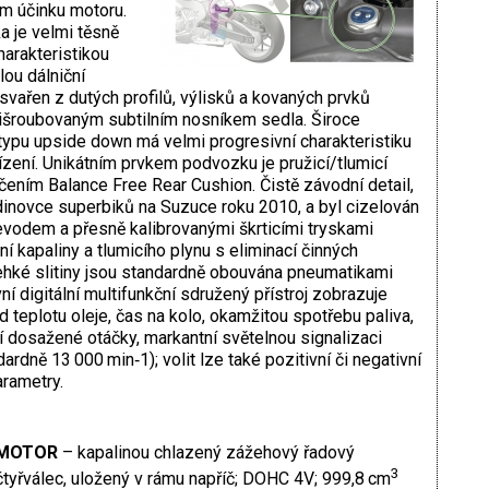
ém účinku motoru.
 je velmi těsně
arakteristikou
ou dálniční
 svařen z dutých profilů, výlisků a kovaných prvků
šroubovaným subtilním nosníkem sedla. Široce
e typu upside down má velmi progresivní charakteristiku
řízení. Unikátním prvkem podvozku je pružicí/tlumicí
ením Balance Free Rear Cushion. Čistě závodní detail,
dinovce superbiků na Suzuce roku 2010, a byl cizelován
vodem a přesně kalibrovanými škrticími tryskami
ní kapaliny a tlumicího plynu s eliminací činných
lehké slitiny jsou standardně obouvána pneumatikami
í digitální multifunkční sdružený přístroj zobrazuje
 teplotu oleje, čas na kolo, okamžitou spotřebu paliva,
 dosažené otáčky, markantní světelnou signalizaci
ardně 13 000 min‑1); volit lze také pozitivní či negativní
arametry.
MOTOR
– kapalinou chlazený zážehový řadový
3
čtyřválec, uložený v rámu napříč; DOHC 4V; 999,8 cm