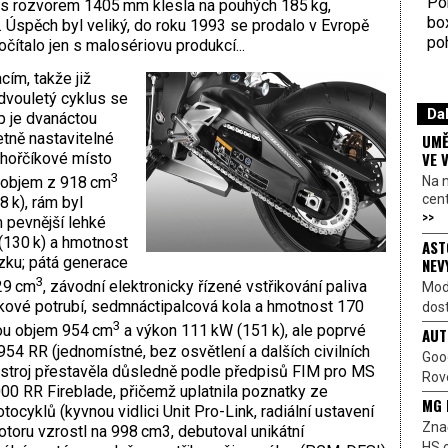
Por
e s rozvorem 1405 mm klesla na pouhých 185 kg,
bo
. Úspěch byl veliký, do roku 1993 se prodalo v Evropě
poh
očítalo jen s malosériovu produkcí...
cím, takže již
dvouletý cyklus se
Dal
p je dvanáctou
tně nastavitelné
UMĚ
VE 
z hořčíkové místo
3
Na 
tl objem z 918 cm
cen
 k), rám byl
>>
 pevnější lehké
 (130 k) a hmotnost
AST
zku; pátá generace
NEV
3
29 cm
, závodní elektro­nicky řízené vstřikování paliva
Mod
ukové potrubí, sedmnáctipalcová kola a hmotnost 170
dost
3
kou objem 954 cm
a výkon 111 kW (151 k), ale poprvé
AUT
54 RR (jednomístné, bez osvětlení a dalších civilních
Goo
í stroj přestavěla důsledně podle předpisů FIM pro MS
Rove
0 RR Fireblade, přičemž uplatnila poznatky ze
MG 
ocyklů (kyvnou vidlici Unit Pro-Link, radiální ustavení
Znač
oru vzrostl na 998 cm3, debutoval unikátní
HS o