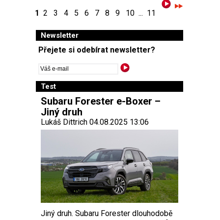
1
2
3
4
5
6
7
8
9
10
...
11
Newsletter
Přejete si odebírat newsletter?
Test
Subaru Forester e-Boxer –
Jiný druh
Lukáš Dittrich 04.08.2025 13:06
Jiný druh. Subaru Forester dlouhodobě