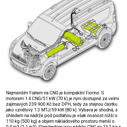
Nejmenším Fiatem na CNG je kompaktní ­Fiorino. S
motorem 1.4 CNG/51 kW (70 k) je nyní dostupné za velmi
zajímavých 239 900 Kč bez DPH, tedy za stejnou částku
jako vznětový 1.3 MTJ/59 kW (80 k). Výbava je shodná, s
ohledem na nádrže pod podlahou je však nosnost nižší o
110 kg (500 kg) a objem nákladového prostoru menší o
0,4 m3 (2,1 m3). Standardem jsou nádrže CNG na 13,2 kg a