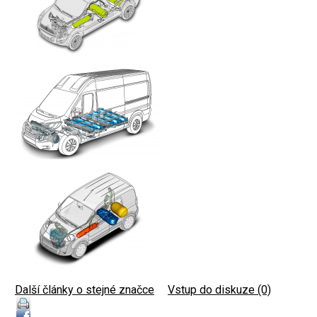
Další články o stejné značce
|
Vstup do diskuze (0)