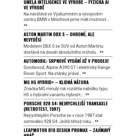
UMĚLÁ INTELIGENCE VE VÝROBĚ – FYZICKÁ AI
VE VÝROBĚ
Na návštěvě ve Výzkumném a vývojovém
centru BMW v Mnichově jsme měli možnost...
>>
ASTON MARTIN DBX S – OHROMÍ, ALE
NEVYDĚSÍ
Modelem DBX S se SUV od Aston Martinu
>>
dostává na dosah absolutního vrcholu...
AUTOMOBIL: SRPNOVÉ VYDÁNÍ JIŽ V PRODEJI!
Goodwood, Alpine A390 GT i elektrický Range
>>
Rover Sport. Na stánky právě...
MG HS HYBRID+ – KLIDNÁ NÁTURA
Značka MG minulý rok rozšířila nabídku typu
>>
HS o hybridní variantu Hybrid+,...
PORSCHE 928 S4: NEJRYCHLEJŠÍ TRANSAXLE
(RETROTEST, 1987)
Nejrychlejším Porsche se v roce 1987 stal
>>
osmiválec 928 S4. Ještě téhož roku...
LEAPMOTOR B10 DESIGN PROMAX – ZAJÍMAVÝ
HRÁČ