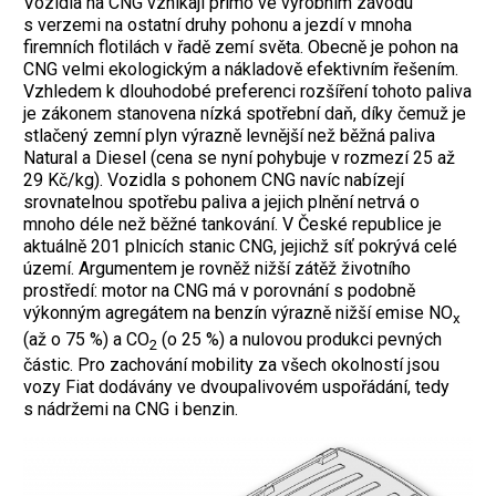
Vozidla na CNG vznikají přímo ve výrobním závodu
s verzemi na ostatní druhy pohonu a jezdí v mnoha
firemních flotilách v řadě zemí světa. Obecně je pohon na
CNG velmi ekologickým a nákladově efektivním řešením.
Vzhledem k dlouhodobé preferenci rozšíření tohoto paliva
je zákonem stanovena nízká spotřební daň, díky čemuž je
stlačený zemní plyn výrazně levnější než běžná paliva
Natural a Diesel (cena se nyní pohybuje v rozmezí 25 až
29 Kč/kg). Vozidla s pohonem CNG navíc nabízejí
srovnatelnou spotřebu paliva a jejich plnění netrvá o
mnoho déle než běžné tankování. V České republice je
aktuálně 201 plnicích stanic CNG, jejichž síť pokrývá celé
území. Argumentem je rovněž nižší zátěž životního
prostředí: motor na CNG má v porovnání s podobně
výkonným agregátem na benzín výrazně nižší emise NO
x
(až o 75 %) a CO
(o 25 %) a nulovou produkci pevných
2
částic. Pro zachování mobility za všech okolností jsou
vozy Fiat dodávány ve dvoupalivovém uspořádání, tedy
s nádržemi na CNG i benzin.