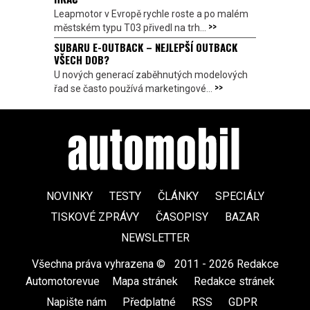
Leapmotor v Evropě rychle roste a po malém
>>
městském typu T03 přivedl na trh...
SUBARU E-OUTBACK – NEJLEPŠÍ OUTBACK
VŠECH DOB?
U nových generací zaběhnutých modelových
>>
řad se často používá marketingové...
NOVINKY
TESTY
ČLÁNKY
SPECIÁLY
TISKOVÉ ZPRÁVY
ČASOPISY
BAZAR
NEWSLETTER
Všechna práva vyhrazena ©
|
2011 - 2026 Redakce
Automotorevue
|
Mapa stránek
|
Redakce stránek
|
Napište nám
|
Předplatné
|
RSS
|
GDPR
|