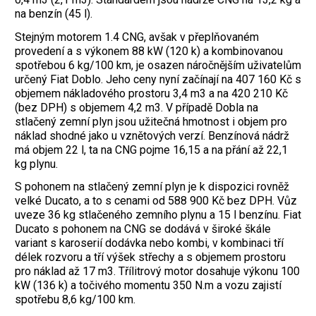
na benzín (45 l).
Stejným motorem 1.4 CNG, avšak v přeplňovaném
provedení a s výkonem 88 kW (120 k) a kombinovanou
spotřebou 6 kg/100 km, je osazen náročnějším uživatelům
určený Fiat Doblo. Jeho ceny nyní začínají na 407 160 Kč s
objemem nákladového prostoru 3,4 m3 a na 420 210 Kč
(bez DPH) s objemem 4,2 m3. V případě Dobla na
stlačený zemní plyn jsou užitečná hmotnost i objem pro
náklad shodné jako u vznětových verzí. Benzínová nádrž
má objem 22 l, ta na CNG pojme 16,15 a na přání až 22,1
kg plynu.
S pohonem na stlačený zemní plyn je k dispozici rovněž
velké Ducato, a to s cenami od 588 900 Kč bez DPH. Vůz
uveze 36 kg stlačeného zemního plynu a 15 l benzínu. Fiat
Ducato s pohonem na CNG se dodává v široké škále
variant s karoserií dodávka nebo kombi, v kombinaci tří
délek rozvoru a tří výšek střechy a s objemem prostoru
pro náklad až 17 m3. Třílitrový motor dosahuje výkonu 100
kW (136 k) a točivého momentu 350 N.m a vozu zajistí
spotřebu 8,6 kg/100 km.