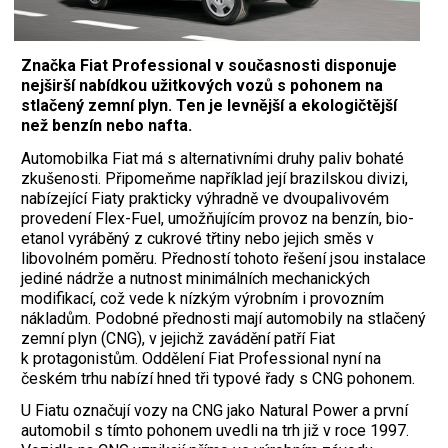
Značka Fiat Professional v současnosti disponuje
nejširší nabídkou užitkových vozů s pohonem na
stlačený zemní plyn. Ten je levnější a ekologičtější
než benzín nebo nafta.
Automobilka Fiat má s alternativními druhy paliv bohaté
zkušenosti. Připomeňme například její brazilskou divizi,
nabízející Fiaty prakticky výhradně ve dvoupalivovém
provedení Flex-Fuel, umožňujícím provoz na benzín, bio­
etanol vyráběný z cukrové třtiny nebo jejich směs v
libovolném poměru. Předností tohoto řešení jsou instalace
jediné nádrže a nutnost minimálních mechanických
modifikací, což vede k nízkým výrobním i provozním
nákladům. Podobné přednosti mají automobily na stlačený
zemní plyn (CNG), v jejichž zavádění patří Fiat
k protagonistům. Oddělení Fiat Professional nyní na
českém trhu nabízí hned tři typové řady s CNG pohonem.
U Fiatu označují vozy na CNG jako Natural Power a první
automobil s tímto pohonem uvedli na trh již v roce 1997.