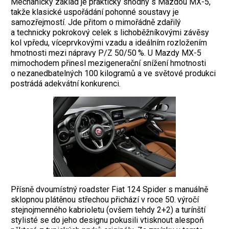
Mechanický základ je prakticky shodný s Mazdou MX-5,
takže klasické uspořádání pohonné soustavy je
samozřejmostí. Jde přitom o mimořádně zdařilý
a technicky pokrokový celek s lichoběžníkovými závěsy
kol vpředu, víceprvkovými vzadu a ideálním rozložením
hmotnosti mezi nápravy P/Z 50/50 %. U Mazdy MX-5
mimochodem přinesl mezigenerační snížení hmotnosti
o nezanedbatelných 100 kilogramů a ve světové produkci
postrádá adekvátní konkurenci.
Přísně dvoumístný roadster Fiat 124 Spider s manuálně
sklopnou plátěnou střechou přichází v roce 50. výročí
stejnojmenného kabrioletu (ovšem tehdy 2+2) a turínští
stylisté se do jeho designu pokusili vtisknout alespoň