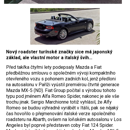
Nový roadster turínské značky sice má japonský
základ, ale vlastní motor a italský švih...
Před takřka čtyřmi lety podepsaly Mazda a Fiat
předběžnou smlouvu o společném vývoji kompaktního
otevřeného vozu s pohonem zadních kol, jenž předloni
na autosalonu v Paříži vyústil premiérou čtvrté generace
Mazda MX-5 (ND). Fiat Group počítal s výrobou tohoto
typu pod jménem Alfa Romeo Spider, nakonec je ale vše
trochu jinak. Sergio Marchionne totiž vyhlásil, že Alfy
Romeo se budou výhradně vyrábět v Itálii, pak se nějaký
čas hovořilo o přejmenování italské verze společného
roadsteru na Abarth, ovšem na loňském autosalonu v Los
Angeles byl poprvé představen coby Fiat 124 Spider.