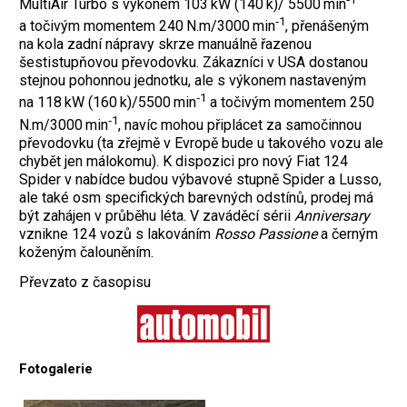
MultiAir Turbo s výkonem 103 kW (140 k)/ 5500 min
‑1
a točivým momentem 240 N.m/3000 min
, přenášeným
na kola zadní nápravy skrze manuálně řazenou
šestistupňovou převodovku. Zákazníci v USA dostanou
stejnou pohonnou jednotku, ale s výkonem nastaveným
‑1
na 118 kW (160 k)/5500 min
a točivým momentem 250
‑1
N.m/3000 min
, navíc mohou připlácet za samočinnou
převodovku (ta zřejmě v Evropě bude u takového vozu ale
chybět jen málokomu). K dispozici pro nový Fiat 124
Spider v nabídce budou výbavové stupně Spider a Lusso,
ale také osm specifických barevných odstínů, prodej má
být zahájen v průběhu léta. V zaváděcí sérii
Anniversary
vznikne 124 vozů s lakováním
Rosso Passione
a černým
koženým čalouněním.
Převzato z časopisu
Fotogalerie