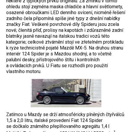
některé z typických prvků originálu. Za zmínku v tomto
ohledu stojí zejména maska chladiče a hlavní světlomety,
osazené obroučkami LED denního svícení, nicméně řešení
zadního čela připomíná spíše jiné typy z dnešní nabídky
značky Fiat. Veškeré povrchové díly Spideru jsou zcela
nové; členitá příď, prolisy na kapotách i zdůrazněné zadní
blatníky jasně navazují na italskou tradici vozů této
kategorie; celkové ztvárnění stojí ve zřetelném protikladu
k ryze technicistně pojaté Mazdě MX-5. Na druhou stranu
interiér 124 Spider je s Mazdou shodný, a to včetně
palubní desky, přístrojového štítu i kontrolních
a ovládacích prvků. U Fiatu se rozhodli pro použití
vlastního motoru.
Zatímco u Mazdy se drží atmosféricky plněných čtyřválců
1,5 a 2,0 litru, italské provedení Fiat 124 Spider
se dočkalo známého přeplňovaného agregátu 1,4 l
‑1