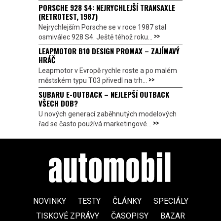
PORSCHE 928 S4: NEJRYCHLEJŠÍ TRANSAXLE
(RETROTEST, 1987)
Nejrychlejším Porsche se v roce 1987 stal
>>
osmiválec 928 S4. Ještě téhož roku...
LEAPMOTOR B10 DESIGN PROMAX – ZAJÍMAVÝ
HRÁČ
Leapmotor v Evropě rychle roste a po malém
>>
městském typu T03 přivedl na trh...
SUBARU E-OUTBACK – NEJLEPŠÍ OUTBACK
VŠECH DOB?
U nových generací zaběhnutých modelových
>>
řad se často používá marketingové...
NOVINKY
TESTY
ČLÁNKY
SPECIÁLY
TISKOVÉ ZPRÁVY
ČASOPISY
BAZAR