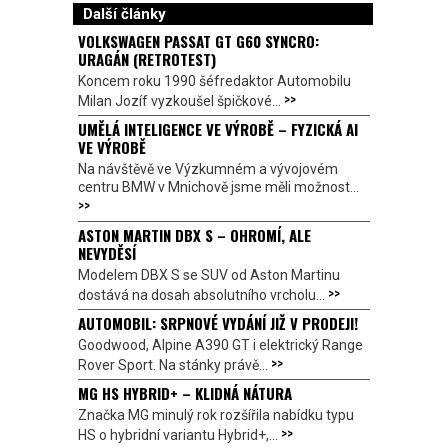
Další články
VOLKSWAGEN PASSAT GT G60 SYNCRO:
URAGÁN (RETROTEST)
Koncem roku 1990 šéfredaktor Automobilu
>>
Milan Jozíf vyzkoušel špičkové...
UMĚLÁ INTELIGENCE VE VÝROBĚ – FYZICKÁ AI
VE VÝROBĚ
Na návštěvě ve Výzkumném a vývojovém
centru BMW v Mnichově jsme měli možnost...
>>
ASTON MARTIN DBX S – OHROMÍ, ALE
NEVYDĚSÍ
Modelem DBX S se SUV od Aston Martinu
>>
dostává na dosah absolutního vrcholu...
AUTOMOBIL: SRPNOVÉ VYDÁNÍ JIŽ V PRODEJI!
Goodwood, Alpine A390 GT i elektrický Range
>>
Rover Sport. Na stánky právě...
MG HS HYBRID+ – KLIDNÁ NÁTURA
Značka MG minulý rok rozšířila nabídku typu
>>
HS o hybridní variantu Hybrid+,...