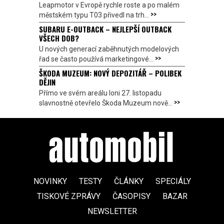
Leapmotor v Evropě rychle roste a po malém
>>
městském typu T03 přivedl na trh...
SUBARU E-OUTBACK – NEJLEPŠÍ OUTBACK
VŠECH DOB?
U nových generací zaběhnutých modelových
>>
řad se často používá marketingové...
ŠKODA MUZEUM: NOVÝ DEPOZITÁŘ – POLIBEK
DĚJIN
Přímo ve svém areálu loni 27. listopadu
>>
slavnostně otevřelo Škoda Muzeum nově...
NOVINKY
TESTY
ČLÁNKY
SPECIÁLY
TISKOVÉ ZPRÁVY
ČASOPISY
BAZAR
NEWSLETTER