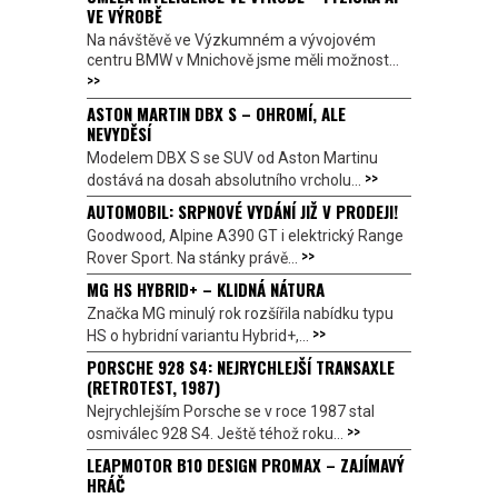
VE VÝROBĚ
Na návštěvě ve Výzkumném a vývojovém
centru BMW v Mnichově jsme měli možnost...
>>
ASTON MARTIN DBX S – OHROMÍ, ALE
NEVYDĚSÍ
Modelem DBX S se SUV od Aston Martinu
>>
dostává na dosah absolutního vrcholu...
AUTOMOBIL: SRPNOVÉ VYDÁNÍ JIŽ V PRODEJI!
Goodwood, Alpine A390 GT i elektrický Range
>>
Rover Sport. Na stánky právě...
MG HS HYBRID+ – KLIDNÁ NÁTURA
Značka MG minulý rok rozšířila nabídku typu
>>
HS o hybridní variantu Hybrid+,...
PORSCHE 928 S4: NEJRYCHLEJŠÍ TRANSAXLE
(RETROTEST, 1987)
Nejrychlejším Porsche se v roce 1987 stal
>>
osmiválec 928 S4. Ještě téhož roku...
LEAPMOTOR B10 DESIGN PROMAX – ZAJÍMAVÝ
HRÁČ