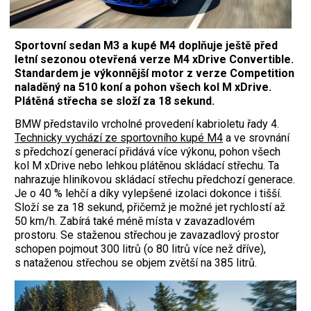
Sportovní sedan M3 a kupé M4 doplňuje ještě před
letní sezonou otevřená verze M4 xDrive Convertible.
Standardem je výkonnější motor z verze Competition
naladěný na 510 koní a pohon všech kol M xDrive.
Plátěná střecha se složí za 18 sekund.
BMW představilo vrcholné provedení kabrioletu řady 4.
Technicky vychází ze sportovního kupé M4
a ve srovnání
s předchozí generací přidává více výkonu, pohon všech
kol M xDrive nebo lehkou plátěnou skládací střechu. Ta
nahrazuje hliníkovou skládací střechu předchozí generace.
Je o 40 % lehčí a díky vylepšené izolaci dokonce i tišší.
Složí se za 18 sekund, přičemž je možné jet rychlostí až
50 km/h. Zabírá také méně místa v zavazadlovém
prostoru. Se staženou střechou je zavazadlový prostor
schopen pojmout 300 litrů (o 80 litrů více než dříve),
s nataženou střechou se objem zvětší na 385 litrů.