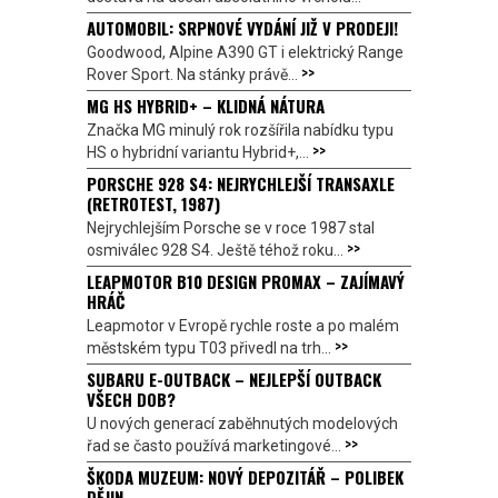
AUTOMOBIL: SRPNOVÉ VYDÁNÍ JIŽ V PRODEJI!
Goodwood, Alpine A390 GT i elektrický Range
>>
Rover Sport. Na stánky právě...
MG HS HYBRID+ – KLIDNÁ NÁTURA
Značka MG minulý rok rozšířila nabídku typu
>>
HS o hybridní variantu Hybrid+,...
PORSCHE 928 S4: NEJRYCHLEJŠÍ TRANSAXLE
(RETROTEST, 1987)
Nejrychlejším Porsche se v roce 1987 stal
>>
osmiválec 928 S4. Ještě téhož roku...
LEAPMOTOR B10 DESIGN PROMAX – ZAJÍMAVÝ
HRÁČ
Leapmotor v Evropě rychle roste a po malém
>>
městském typu T03 přivedl na trh...
SUBARU E-OUTBACK – NEJLEPŠÍ OUTBACK
VŠECH DOB?
U nových generací zaběhnutých modelových
>>
řad se často používá marketingové...
ŠKODA MUZEUM: NOVÝ DEPOZITÁŘ – POLIBEK
DĚJIN