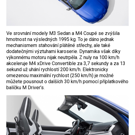
Ve srovnání modely M3 Sedan a M4 Coupé se zvýšila
hmotnost na výsledných 1995 kg. To je dáno jednak
mechanismem stahování plátěné střechy, ale také
dodatečnými výztuhami karoserie. Dynamika však díky
výkonnému motoru nijak neutrpěla. Z nuly na 100 km/h
akceleruje M4 xDrive Convertible za 3,7 sekundy a za 13
sekund už uhání rychlostí 200 km/h. Elektronicky
omezenou maximální rychlost (250 km/h) je možné
můžete pousnout o dalších 30 km/h pomocí příplatkového
balíčku M Driver’s.