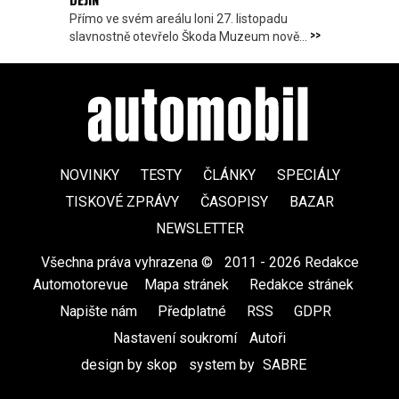
Přímo ve svém areálu loni 27. listopadu
>>
slavnostně otevřelo Škoda Muzeum nově...
NOVINKY
TESTY
ČLÁNKY
SPECIÁLY
TISKOVÉ ZPRÁVY
ČASOPISY
BAZAR
NEWSLETTER
Všechna práva vyhrazena ©
|
2011 - 2026 Redakce
Automotorevue
|
Mapa stránek
|
Redakce stránek
|
Napište nám
|
Předplatné
|
RSS
|
GDPR
|
Nastavení soukromí
Autoři
design by skop
|
system by
SABRE
|