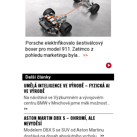
Porsche elektrifikovalo šestiválcový
boxer pro model 911. Zatímco z
pohledu marketingu byla...
>>
Další články
UMĚLÁ INTELIGENCE VE VÝROBĚ – FYZICKÁ AI
VE VÝROBĚ
Na návštěvě ve Výzkumném a vývojovém
centru BMW v Mnichově jsme měli možnost...
>>
ASTON MARTIN DBX S – OHROMÍ, ALE
NEVYDĚSÍ
Modelem DBX S se SUV od Aston Martinu
>>
dostává na dosah absolutního vrcholu...