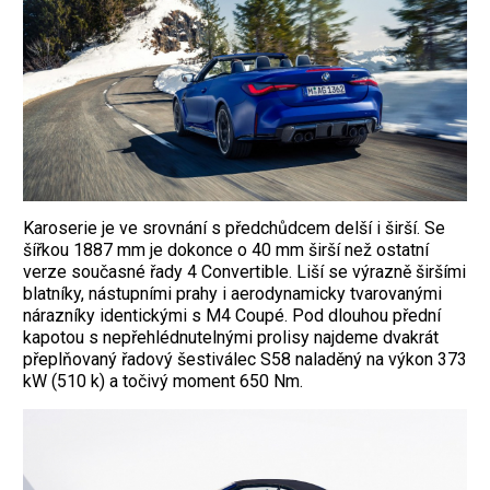
Karoserie je ve srovnání s předchůdcem delší i širší. Se
šířkou 1887 mm je dokonce o 40 mm širší než ostatní
verze současné řady 4 Convertible. Liší se výrazně širšími
blatníky, nástupními prahy i aerodynamicky tvarovanými
nárazníky identickými s M4 Coupé. Pod dlouhou přední
kapotou s nepřehlédnutelnými prolisy najdeme dvakrát
přeplňovaný řadový šestiválec S58 naladěný na výkon 373
kW (510 k) a točivý moment 650 Nm.