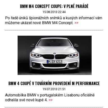
BMW M4 CONCEPT COUPE: V PLNÉ PARÁDĚ
15.08.2013 22:44
Po řadě úniků špionážních snímků a kusých informací vám
můžeme ukázat nové BMW M4 Concept.
>>
BMW 4 COUPÉ V TOVÁRNÍM PROVEDENÍ M PERFORMANCE
19.07.2013 21:51
Automobilka BMW v portugalském Lisabonu oficiálně
odhalila své nové kupé 4.
>>