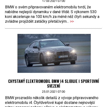
17.03.2021 07:00
BMW o svém připravovaném elektromobilu tvrdí, že
nabídne nejlepší dynamiku v dané třídě. S výkonem 530
koní akceleruje na 100 km/h za méně něž čtyři sekundy a
zvládne projíždět zatáčky přetáčivým...
>>
CHYSTANÝ ELEKTROMOBIL BMW I4 SLIBUJE I SPORTOVNÍ
SVEZENÍ
25.01.2021 07:00
BMW prozradilo několik detailů z vývoje připravovaného
elektromobilu i4. Čtyřdveřové kupé dostane nejnovější