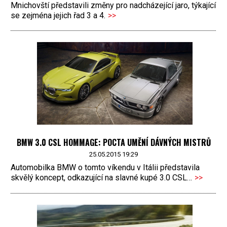
Mnichovští představili změny pro nadcházející jaro, týkající
se zejména jejich řad 3 a 4.
>>
BMW 3.0 CSL HOMMAGE: POCTA UMĚNÍ DÁVNÝCH MISTRŮ
25.05.2015 19:29
Automobilka BMW o tomto víkendu v Itálii představila
skvělý koncept, odkazující na slavné kupé 3.0 CSL…
>>