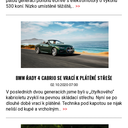
pátou generaci pohonu eDrive s elektromotory o výkonu
530 koní. Nízko umístěné těžiště,...
>>
BMW ŘADY 4 CABRIO SE VRACÍ K PLÁTĚNÉ STŘEŠE
02.10.2020 07:00
V posledních dvou generacích jsme byli u „čtyřkového“
kabrioletu zvyklí na pevnou skládací střechu. Nyní se po
dlouhé době vrací k plátěné. Technika pod kapotou se nijak
neliší od kupé a vrcholným...
>>