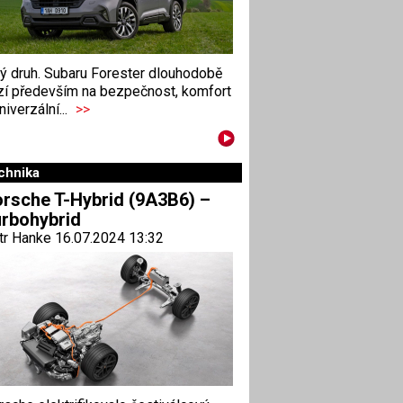
ný druh. Subaru Forester dlouhodobě
zí především na bezpečnost, komfort
niverzální...
>>
chnika
rsche T-Hybrid (9A3B6) –
rbohybrid
tr Hanke 16.07.2024 13:32