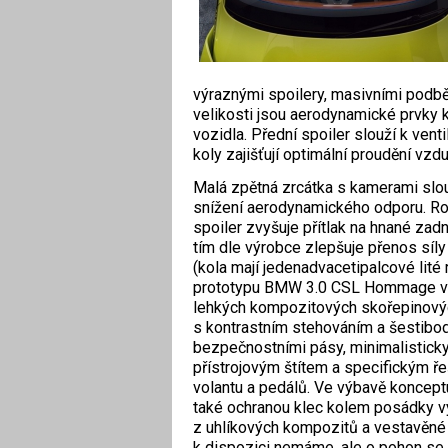
výraznými spoilery, masivními podběh
velikosti jsou aerodynamické prvky 
vozidla. Přední spoiler slouží k vent
koly zajišťují optimální proudění vz
Malá zpětná zrcátka s kamerami slou
snížení aerodynamického odporu. R
spoiler zvyšuje přítlak na hnané zadn
tím dle výrobce zlepšuje přenos síl
(kola mají jedenadvacetipalcové lité r
prototypu BMW 3.0 CSL Hommage vyn
lehkých kompozitových skořepinový
s kontrastním stehováním a šestibo
bezpečnostními pásy, minimalistick
přístrojovým štítem a specifickým ř
volantu a pedálů. Ve výbavě koncep
také ochranou klec kolem posádky 
z uhlíkových kompozitů a vestavěné 
k dispozici nemáme, ale o pohon se 