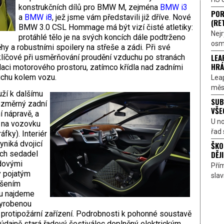
konstrukčních dílů pro BMW M, zejména
BMW i3
POR
a
BMW i8
, jež jsme vám představili již dříve. Nové
(RE
BMW 3.0 CSL Hommage má být vizí čisté atletiky:
Nejr
protáhlé tělo je na svých koncích dále podtrženo
osmi
y a robustními spoilery na střeše a zádi. Při své
LEA
klíčové při usměrňování proudění vzduchu po stranách
HRÁ
ilaci motorového prostoru, zatímco křídla nad zadními
duchu kolem vozu.
Lea
měst
ží k dalšímu
SUB
ozměrný zadní
VŠE
í nápravě, a
U n
y na vozovku
řad 
áfky). Interiér
iká dvojicí
ŠKO
DĚJI
ch sedadel
dovými
Přím
y pojatým
sla
ešením
tu najdeme
vyrobenou
protipožární zařízení. Podrobnosti k pohonné soustavě
údajně stará řadový šestiválec doplněný elektrickým