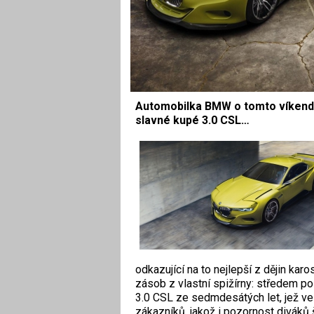
Automobilka BMW o tomto víkendu v
slavné kupé 3.0 CSL…
odkazující na to nejlepší z dějin kar
zásob z vlastní spižírny: středem po
3.0 CSL ze sedmdesátých let, jež ve
zákazníků, jakož i pozornost diváků