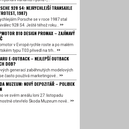
SCHE 928 S4: NEJRYCHLEJŠÍ TRANSAXLE
TROTEST, 1987)
ychlejším Porsche se v roce 1987 stal
>>
válec 928 S4. Ještě téhož roku...
PMOTOR B10 DESIGN PROMAX – ZAJÍMAVÝ
Č
pmotor v Evropě rychle roste a po malém
>>
ském typu T03 přivedl na trh...
ARU E-OUTBACK – NEJLEPŠÍ OUTBACK
CH DOB?
ových generací zaběhnutých modelových
>>
se často používá marketingové...
DA MUZEUM: NOVÝ DEPOZITÁŘ – POLIBEK
N
o ve svém areálu loni 27. listopadu
>>
vnostně otevřelo Škoda Muzeum nově...