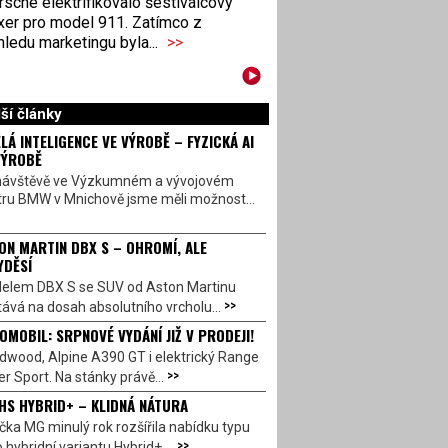
sche elektrifikovalo šestiválcový
xer pro model 911. Zatímco z
ledu marketingu byla...
>>
ší články
LÁ INTELIGENCE VE VÝROBĚ – FYZICKÁ AI
VÝROBĚ
návštěvě ve Výzkumném a vývojovém
tru BMW v Mnichově jsme měli možnost...
ON MARTIN DBX S – OHROMÍ, ALE
YDĚSÍ
elem DBX S se SUV od Aston Martinu
>>
ává na dosah absolutního vrcholu...
OMOBIL: SRPNOVÉ VYDÁNÍ JIŽ V PRODEJI!
dwood, Alpine A390 GT i elektrický Range
>>
r Sport. Na stánky právě...
HS HYBRID+ – KLIDNÁ NÁTURA
ka MG minulý rok rozšířila nabídku typu
>>
 hybridní variantu Hybrid+,...