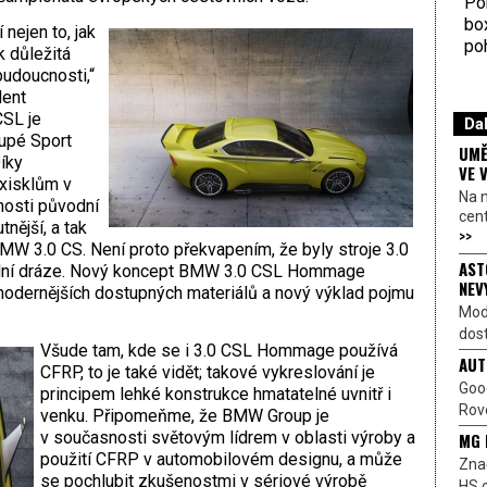
Por
bo
nejen to, jak
poh
ak důležitá
budoucnosti,“
dent
SL je
Dal
oupé Sport
UMĚ
Díky
VE 
xisklům v
Na 
nosti původní
cen
nější, a tak
>>
MW 3.0 CS. Není proto překvapením, že byly stroje 3.0
AST
odní dráze. Nový koncept BMW 3.0 CSL Hommage
NEV
modernějších dostupných materiálů a nový výklad pojmu
Mod
dost
Všude tam, kde se i 3.0 CSL Hommage používá
AUT
CFRP, to je také vidět; takové vykreslování je
Goo
principem lehké konstrukce hmatatelné uvnitř i
Rove
venku. Připomeňme, že BMW Group je
v současnosti světovým lídrem v oblasti výroby a
MG 
použití CFRP v automobilovém designu, a může
Znač
se pochlubit zkušenostmi v sériové výrobě
HS o