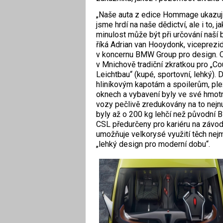
„Naše auta z edice Hommage ukazují 
jsme hrdí na naše dědictví, ale i to, j
minulost může být při určování naší 
říká Adrian van Hooydonk, viceprezi
v koncernu BMW Group pro design. C
v Mnichově tradiční zkratkou pro „C
Leichtbau“ (kupé, sportovní, lehký). 
hliníkovým kapotám a spoilerům, ple
oknech a vybavení byly ve své hmot
vozy pečlivě zredukovány na to nejnut
byly až o 200 kg lehčí než původní B
CSL předurčeny pro kariéru na záv
umožňuje velkorysé využití těch nej
„lehký design pro moderní dobu“.