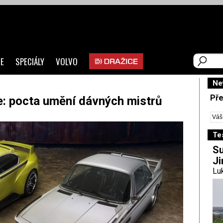
E
SPECIÁLY
VOLVO
Ne
Pře
pocta umění dávných mistrů
Te
Su
Ji
Luk