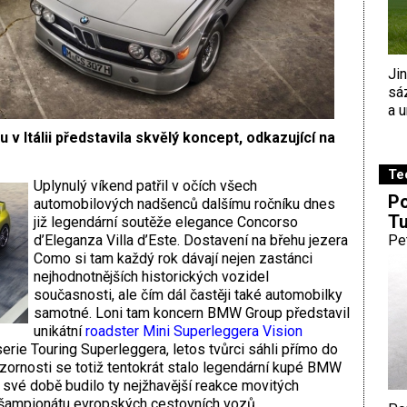
Ji
sá
a u
 Itálii představila skvělý koncept, odkazující na
Te
Uplynulý víkend patřil v očích všech
Po
automobilových nadšenců dalšímu ročníku dnes
Tu
již legendární soutěže elegance Concorso
d’Eleganza Villa d’Este. Dostavení na břehu jezera
Pe
Como si tam každý rok dávají nejen zastánci
nejhodnotnějších historických vozidel
současnosti, ale čím dál častěji také automobilky
samotné. Loni tam koncern BMW Group představil
unikátní
roadster Mini Superleggera Vision
oserie Touring Superleggera, letos tvůrci sáhli přímo do
zornosti se totiž tentokrát stalo legendární kupé BMW
 své době budilo ty nejžhavější reakce movitých
 šampionátu evropských cestovních vozů.