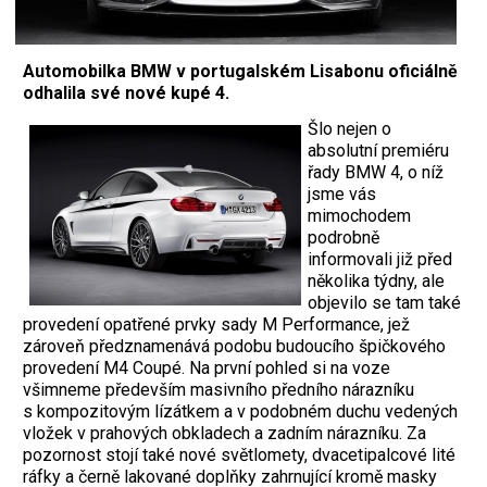
Automobilka BMW v portugalském Lisabonu oficiálně
odhalila své nové kupé 4.
Šlo nejen o
absolutní premiéru
řady BMW 4, o níž
jsme vás
mimochodem
podrobně
informovali již před
několika týdny, ale
objevilo se tam také
provedení opatřené prvky sady M Performance, jež
zároveň předznamenává podobu budoucího špičkového
provedení M4 Coupé. Na první pohled si na voze
všimneme především masivního předního nárazníku
s kompozitovým lízátkem a v podobném duchu vedených
vložek v prahových obkladech a zadním nárazníku. Za
pozornost stojí také nové světlomety, dvacetipalcové lité
ráfky a černě lakované doplňky zahrnující kromě masky