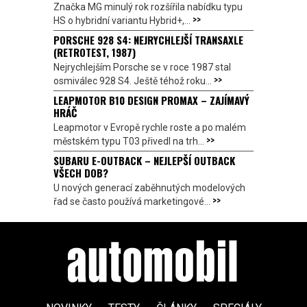
Značka MG minulý rok rozšířila nabídku typu
>>
HS o hybridní variantu Hybrid+,...
PORSCHE 928 S4: NEJRYCHLEJŠÍ TRANSAXLE
(RETROTEST, 1987)
Nejrychlejším Porsche se v roce 1987 stal
>>
osmiválec 928 S4. Ještě téhož roku...
LEAPMOTOR B10 DESIGN PROMAX – ZAJÍMAVÝ
HRÁČ
Leapmotor v Evropě rychle roste a po malém
>>
městském typu T03 přivedl na trh...
SUBARU E-OUTBACK – NEJLEPŠÍ OUTBACK
VŠECH DOB?
U nových generací zaběhnutých modelových
>>
řad se často používá marketingové...