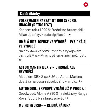
Další články
VOLKSWAGEN PASSAT GT G60 SYNCRO:
URAGÁN (RETROTEST)
Koncem roku 1990 šéfredaktor Automobilu
>>
Milan Jozíf vyzkoušel špičkové...
UMĚLÁ INTELIGENCE VE VÝROBĚ – FYZICKÁ AI
VE VÝROBĚ
Na návštěvě ve Výzkumném a vývojovém
centru BMW v Mnichově jsme měli možnost...
>>
ASTON MARTIN DBX S – OHROMÍ, ALE
NEVYDĚSÍ
Modelem DBX S se SUV od Aston Martinu
>>
dostává na dosah absolutního vrcholu...
AUTOMOBIL: SRPNOVÉ VYDÁNÍ JIŽ V PRODEJI!
Goodwood, Alpine A390 GT i elektrický Range
>>
Rover Sport. Na stánky právě...
MG HS HYBRID+ – KLIDNÁ NÁTURA