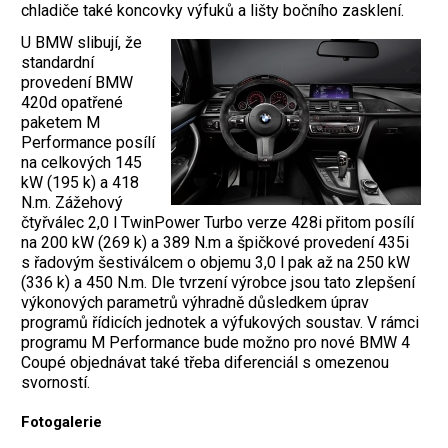
chladiče také koncovky výfuků a lišty bočního zasklení.
U BMW slibují, že
standardní
provedení BMW
420d opatřené
paketem M
Performance posílí
na celkových 145
kW (195 k) a 418
N.m. Zážehový
čtyřválec 2,0 l TwinPower Turbo verze 428i přitom posílí
na 200 kW (269 k) a 389 N.m a špičkové provedení 435i
s řadovým šestiválcem o objemu 3,0 l pak až na 250 kW
(336 k) a 450 N.m. Dle tvrzení výrobce jsou tato zlepšení
výkonových parametrů výhradně důsledkem úprav
programů řídicích jednotek a výfukových soustav. V rámci
programu M Performance bude možno pro nové BMW 4
Coupé objednávat také třeba diferenciál s omezenou
svorností.
Fotogalerie