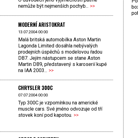
Por
nemůže být nejmenších pochyb...
>>
bo
poh
MODERNÍ ARISTOKRAT
13.07.2004 00:00
Malá britská automobilka Aston Martin
Lagonda Limited dosáhla nebývalých
prodejních úspěchů s modelovou řadou
DB7. Jejím nástupcem se stane Aston
Martin DB9, představený s karoserií kupé
na IAA 2003...
>>
CHRYSLER 300C
07.07.2004 00:00
Typ 300C je vzpomínkou na americké
muscle cars. Své jméno odvozuje od tří
stovek koní pod kapotou.
>>