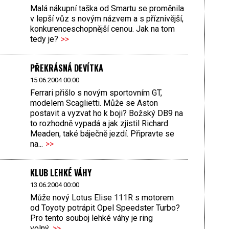
Malá nákupní taška od Smartu se proměnila
v lepší vůz s novým názvem a s příznivější,
konkurenceschopnější cenou. Jak na tom
tedy je?
>>
PŘEKRÁSNÁ DEVÍTKA
15.06.2004 00:00
Ferrari přišlo s novým sportovním GT,
modelem Scaglietti. Může se Aston
postavit a vyzvat ho k boji? Božský DB9 na
to rozhodně vypadá a jak zjistil Richard
Meaden, také báječně jezdí. Připravte se
na...
>>
KLUB LEHKÉ VÁHY
13.06.2004 00:00
Může nový Lotus Elise 111R s motorem
od Toyoty potrápit Opel Speedster Turbo?
Pro tento souboj lehké váhy je ring
volný.
>>