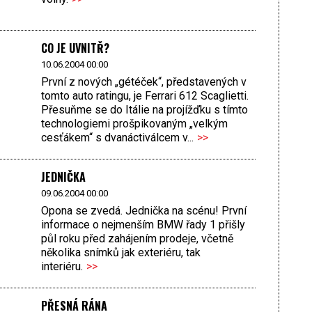
CO JE UVNITŘ?
10.06.2004 00:00
První z nových „gétéček“, představených v
tomto auto ratingu, je Ferrari 612 Scaglietti.
Přesuňme se do Itálie na projížďku s tímto
technologiemi prošpikovaným „velkým
cesťákem“ s dvanáctiválcem v...
>>
JEDNIČKA
09.06.2004 00:00
Opona se zvedá. Jednička na scénu! První
informace o nejmenším BMW řady 1 přišly
půl roku před zahájením prodeje, včetně
několika snímků jak exteriéru, tak
interiéru.
>>
PŘESNÁ RÁNA