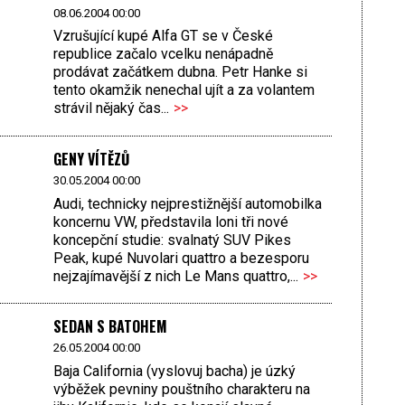
08.06.2004 00:00
Vzrušující kupé Alfa GT se v České
republice začalo vcelku nenápadně
prodávat začátkem dubna. Petr Hanke si
tento okamžik nenechal ujít a za volantem
strávil nějaký čas...
>>
GENY VÍTĚZŮ
30.05.2004 00:00
Audi, technicky nejprestižnější automobilka
koncernu VW, představila loni tři nové
koncepční studie: svalnatý SUV Pikes
Peak, kupé Nuvolari quattro a bezesporu
nejzajímavější z nich Le Mans quattro,...
>>
SEDAN S BATOHEM
26.05.2004 00:00
Baja California (vyslovuj bacha) je úzký
výběžek pevniny pouštního charakteru na