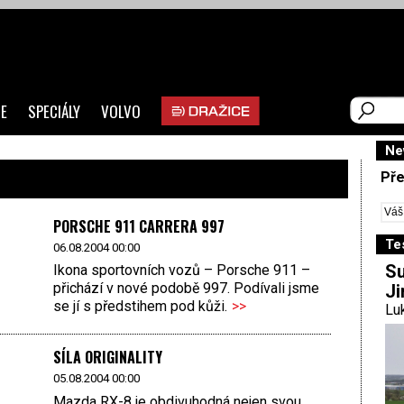
E
SPECIÁLY
VOLVO
Ne
Pře
PORSCHE 911 CARRERA 997
Te
06.08.2004 00:00
Su
Ikona sportovních vozů – Porsche 911 –
přichází v nové podobě 997. Podívali jsme
Ji
se jí s předstihem pod kůži.
>>
Luk
SÍLA ORIGINALITY
05.08.2004 00:00
Mazda RX-8 je obdivuhodná nejen svou