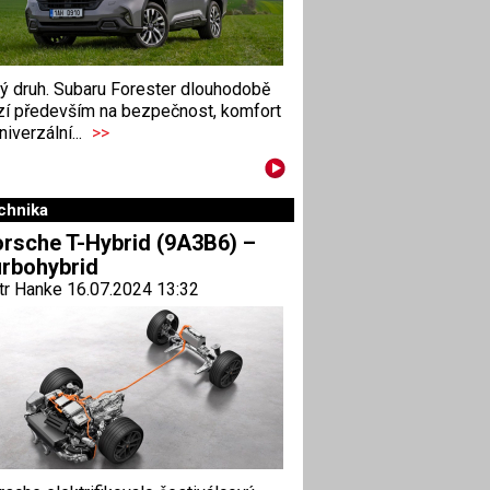
ný druh. Subaru Forester dlouhodobě
zí především na bezpečnost, komfort
niverzální...
>>
chnika
rsche T-Hybrid (9A3B6) –
rbohybrid
tr Hanke 16.07.2024 13:32