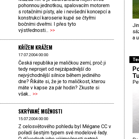
pohonnou jednotkou, spalovacím motorem
s rotačními písty, ale i nevšední koncepcí a
konstrukcí karoserie kupé se čtyřmi
bočními dveřmi. I přes tyto
Ji
výstřednosti...
>>
sá
a u
KŘÍŽEM KRÁŽEM
17.07.2004 00:00
Te
Česká republika je maličkou zemí, proč ji
Po
tedy neprojet od nejzápadnější do
Tu
nejvýchodnější silnice během jediného
dne? Říkáte si, že je to maličkost, kterou
Pe
máte v kapse za pár hodin? Zkuste si
však...
>>
SKRÝVANÉ MOŽNOSTI
15.07.2004 00:00
Z celosvětového pohledu byl Mégane CC v
pořadí šestým typem své modelové řady.
O důvodech jeho výjimečnosti patrně