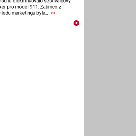
sche elektrifikovalo šestiválcový
xer pro model 911. Zatímco z
ledu marketingu byla...
>>