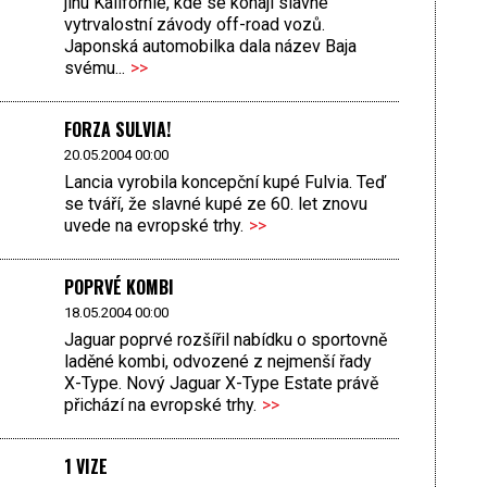
jihu Kalifornie, kde se konají slavné
vytrvalostní závody off-road vozů.
Japonská automobilka dala název Baja
svému...
>>
FORZA SULVIA!
20.05.2004 00:00
Lancia vyrobila koncepční kupé Fulvia. Teď
se tváří, že slavné kupé ze 60. let znovu
uvede na evropské trhy.
>>
POPRVÉ KOMBI
18.05.2004 00:00
Jaguar poprvé rozšířil nabídku o sportovně
laděné kombi, odvozené z nejmenší řady
X-Type. Nový Jaguar X-Type Estate právě
přichází na evropské trhy.
>>
1 VIZE