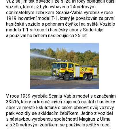
Vůz se jim tak osvědčil, že si za tři roky objednali další
vozidlo, které již bylo vybaveno 24metrovým
odnímatelným žebříkem. Scania-Vabis vyrobila v roce
1919 inovativní model T-1, který je považován za první
hasičské vozidlo s pohonem čtyř kol na světě. Vozidlo
modelu T-1 si koupil i hasičský sbor v Södertälje
a používal ho během následujících 25 let.
V roce 1939 vyrobila Scania-Vabis model s označením
33516, který si kromě jiných zájemců opatřil i hasičský
sbor ve městě Eskilstuna s cílem obnovit svůj vozový
park vozidly se skládacím žebříkem. Jedno z vozidel
s nástavbou vyrobenou společností Magirus z Ulmu
a s 30metrovým žebříkem se používalo ještě v roce