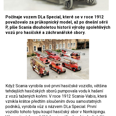
Počínaje vozem DLa Special, které se v roce 1912
považovalo za průkopnický model, až po dnešní sérii
P, píše Scania dlouholetou historii výroby spolehlivých
vozů pro hasičské a záchranářské sbory.
Když Scania vyrobila své první hasičské vozidlo, většina
tehdejších hasičských sborů pumpovala vodu k hašení
z vozů tažených koňmi. V roce 1912 Scania-Vabis, která
vznikla krátce předtím sloučením dvou samostatných
podniků, vyrobila vůz s názvem DLa Special. První
vozidlo tohoto typu koupil hasičský sbor v Norrköpingu.