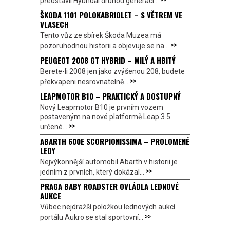
představil Hyundai druhou generaci...
ŠKODA 1101 POLOKABRIOLET – S VĚTREM VE
VLASECH
Tento vůz ze sbírek Škoda Muzea má
>>
pozoruhodnou historii a objevuje se na...
PEUGEOT 2008 GT HYBRID – MILÝ A HBITÝ
Berete-li 2008 jen jako zvýšenou 208, budete
>>
překvapeni nesrovnatelně...
LEAPMOTOR B10 – PRAKTICKÝ A DOSTUPNÝ
Nový Leapmotor B10 je prvním vozem
postaveným na nové platformě Leap 3.5
>>
určené...
ABARTH 600E SCORPIONISSIMA – PROLOMENÉ
LEDY
Nejvýkonnější automobil Abarth v historii je
>>
jedním z prvních, který dokázal...
PRAGA BABY ROADSTER OVLÁDLA LEDNOVÉ
AUKCE
Vůbec nejdražší položkou lednových aukcí
>>
portálu Aukro se stal sportovní...