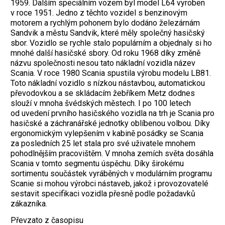
1959. Dalším speciálním vozem byl model L64 vyroben
v roce 1951. Jedno z těchto vozidel s benzinovým
motorem a rychlým pohonem bylo dodáno železárnám
Sandvik a městu Sandvik, které měly společný hasičský
sbor. Vozidlo se rychle stalo populárním a objednaly si ho
mnohé další hasičské sbory. Od roku 1968 díky změně
názvu společnosti nesou tato nákladní vozidla název
Scania. V roce 1980 Scania spustila výrobu modelu LB81.
Toto nákladní vozidlo s nízkou nástavbou, automatickou
převodovkou a se skládacím žebříkem Metz dodnes
slouží v mnoha švédských městech. I po 100 letech
od uvedení prvního hasičského vozidla na trh je Scania pro
hasičské a záchranářské jednotky oblíbenou volbou. Díky
ergonomickým vylepšením v kabině posádky se Scania
za posledních 25 let stala pro své uživatele mnohem
pohodlnějším pracovištěm. V mnoha zemích světa dosáhla
Scania v tomto segmentu úspěchu. Díky širokému
sortimentu součástek vyráběných v modulárním programu
Scanie si mohou výrobci nástaveb, jakož i provozovatelé
sestavit specifikaci vozidla přesně podle požadavků
zákazníka.
Převzato z časopisu