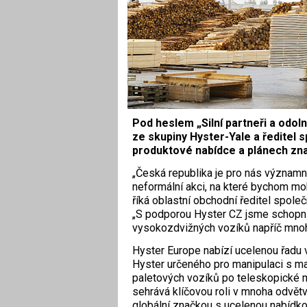
Pod heslem „Silní partneři a odol
ze skupiny Hyster-Yale a ředitel s
produktové nabídce a plánech zna
„Česká republika je pro nás významn
neformální akci, na které bychom mo
říká oblastní obchodní ředitel spol
„S podporou Hyster CZ jsme schopni z
vysokozdvižných vozíků napříč mnoh
Hyster Europe nabízí ucelenou řadu
Hyster určeného pro manipulaci s m
paletových vozíků po teleskopické m
sehrává klíčovou roli v mnoha odvětv
globální značkou s ucelenou nabídko