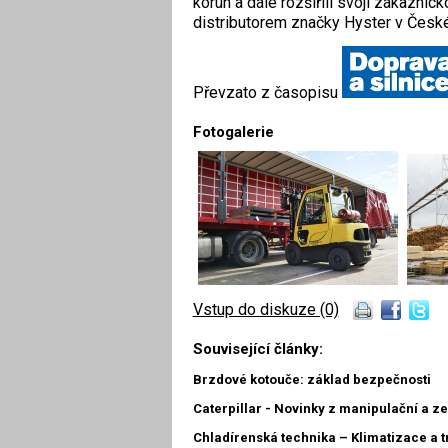
korun a dále rozšířili svoji zákazni
distributorem značky Hyster v České
Převzato z časopisu
Fotogalerie
Vstup do diskuze (0)
Související články:
Brzdové kotouče: základ bezpečnosti
Caterpillar - Novinky z manipulační a z
Chladírenská technika – Klimatizace a 