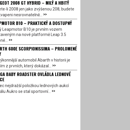
GEOT 2008 GT HYBRID – MILÝ A HBITÝ
te-li 2008 jen jako zvýšenou 208, budete
>>
vapeni nesrovnatelně...
PMOTOR B10 – PRAKTICKÝ A DOSTUPNÝ
ý Leapmotor B10 je prvním vozem
taveným na nové platformě Leap 3.5
>>
né...
RTH 600E SCORPIONISSIMA – PROLOMENÉ
Y
ýkonnější automobil Abarth v historii je
>>
ím z prvních, který dokázal...
GA BABY ROADSTER OVLÁDLA LEDNOVÉ
CE
c nejdražší položkou lednových aukcí
>>
álu Aukro se stal sportovní...