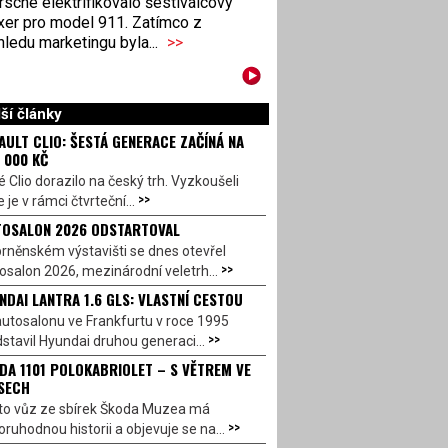
sche elektrifikovalo šestiválcový
xer pro model 911. Zatímco z
ledu marketingu byla...
>>
ší články
AULT CLIO: ŠESTÁ GENERACE ZAČÍNÁ NA
 000 KČ
 Clio dorazilo na český trh. Vyzkoušeli
>>
 je v rámci čtvrteční...
OSALON 2026 ODSTARTOVAL
rněnském výstavišti se dnes otevřel
>>
salon 2026, mezinárodní veletrh...
NDAI LANTRA 1.6 GLS: VLASTNÍ CESTOU
utosalonu ve Frankfurtu v roce 1995
>>
stavil Hyundai druhou generaci...
DA 1101 POLOKABRIOLET – S VĚTREM VE
SECH
to vůz ze sbírek Škoda Muzea má
>>
ruhodnou historii a objevuje se na...