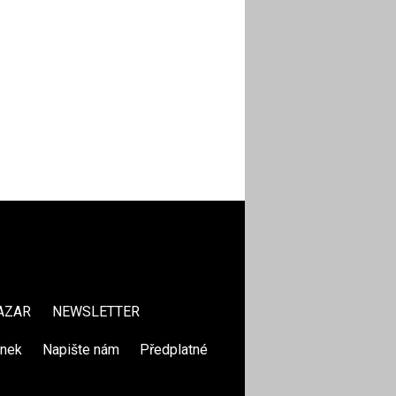
AZAR
NEWSLETTER
ánek
|
Napište nám
|
Předplatné
|