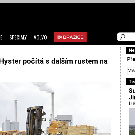
E
SPECIÁLY
VOLVO
Ne
Pře
Hyster počítá s dalším růstem na
Te
Su
Ji
Luk