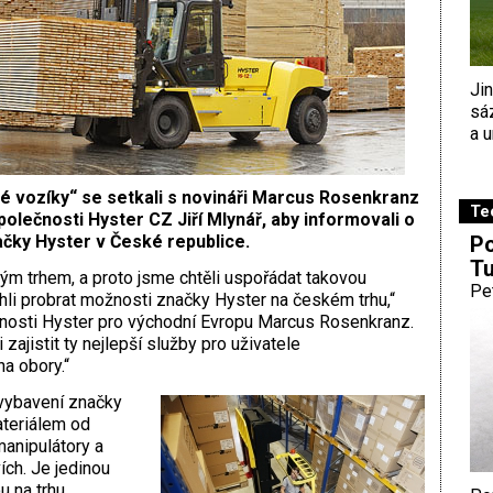
Ji
sá
a u
né vozíky“ se setkali s novináři Marcus Rosenkranz
Te
polečnosti Hyster CZ Jiří Mlynář, aby informovali o
Po
čky Hyster v České republice.
Tu
ým trhem, a proto jsme chtěli uspořádat takovou
Pe
hli probrat možnosti značky Hyster na českém trhu,“
ečnosti Hyster pro východní Evropu Marcus Rosenkranz.
ajistit ty nejlepší služby pro uživatele
a obory.“
 vybavení značky
ateriálem od
anipulátory a
ích. Je jedinou
u na trhu