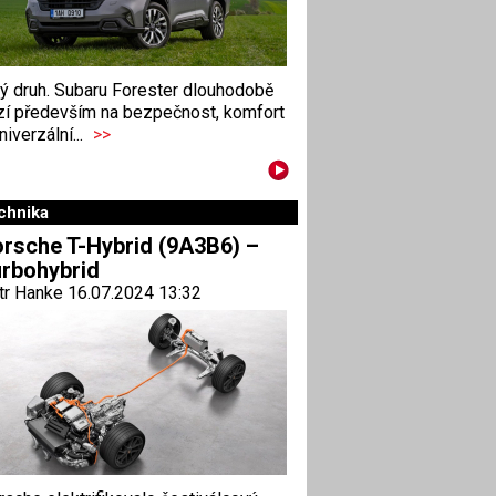
ný druh. Subaru Forester dlouhodobě
zí především na bezpečnost, komfort
niverzální...
>>
chnika
rsche T-Hybrid (9A3B6) –
rbohybrid
tr Hanke 16.07.2024 13:32