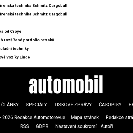
írenská technika Schmitz Cargobull
írenská technika Schmitz Cargobull
ka od Croye
h rozšířené portfolio retraků
ulační techniky
ové vozíky Linde
ČLÁNKY
SPECIÁLY
TISKOVÉ ZPRÁVY
ČASOPISY
B
- 2026 Redakce Automotorevue
|
Mapa stránek
|
Redakce str
RSS
|
GDPR
|
Nastavení soukromí
Autoři