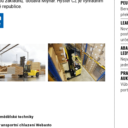
ckou základnu,“ dodává Mlynář. Hyster CZ je výhradním
PEU
 republice.
Bere
přek
LEA
Nov
pos
urče
ABA
LED
Nejv
jedn
PRA
AUK
Vůbe
port
emědělské techniky
transportní chlazení Webasto