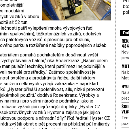
Por
kompletnější
bo
ce modulární
poh
lných vozíků v oboru
itě až 52 tun.
ečnosti patří vylepšení mnoha vývojových řad
Dal
třním spalováním), těžkotonážních vozíků, odolných
ích paletových vozíků s plošinou pro obsluhu,
REN
434
vého parku a rozšířené nabídky poprodejních služeb.
Nové
materiálem pomáhá podnikatelům dosáhnout vyšší
jsme
 vychystávání a balení,“ říká Rosenkranz. „Naším cílem
MOT
 manipulační techniky, která patří mezi nejodolnější a
ovali nemalé prostředky.“ Zatímco spolehlivost je
Na b
nost systému a produktivitu řidiče, další faktory
Moto
 je snížení celkových výdajů zákazníka – například
HYU
ů. „Hyster přináší spolehlivost, sílu, nízké provozní
Na a
i jakémkoli použití,“ dodává Rosenkranz. Výrobky a
před
 na míru i pro velmi náročné podmínky, jako je
ŠKO
 situace vyžadující nejrůznější doplňky. „Hyster CZ
VLA
okozdvižných vozíků Hyster a zajišťuje jak jejich
Ten
duktovou podporu a náhradní díly,” říká ředitel Hyster CZ
pozo
ádi zvýšili obrat o pět procent na přibližně půl miliardy