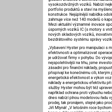
vysokozdvižných vozíků. Nabízí nej
portfolio produktů a staví na myšlen
konstrukce. Nejúplnější nabídka odo
zahrnuje více než 140 modelů o kapac
Mezi aktuální významné inovace spol
úsporných vozíků IC (s motory s vni
nových skladových vozíků, inovativn
bezdrátového systému správy vozíko
„Vybavení Hyster pro manipulaci s 
efektivnosti a optimalizovat operace
je udržovat firmy v pohybu. Do vývoje
nejspolehlivější na trhu, jsme invest
zásadní pro finanční náklady, propust
přispívají ke konečnému cíli, kterým
energetická efektivnost a výkon vozík
náklady a energetickou efektivitu př
služby Hyster mohou být též upraveny
například ochrana proti výbuchu nebo
dnes nabízí plnou modelovou řadu vys
prodej, tak pronájem, stejně jako pro
Jiří Mlynář. „V letošním roce bychom r