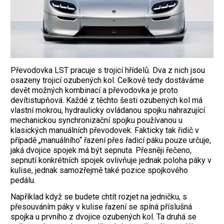
Převodovka LST pracuje s trojicí hřídelů. Dva z nich jsou
osazeny trojicí ozubených kol. Celkově tedy dostáváme
devět možných kombinací a převodovka je proto
devítistupňová. Každé z těchto šesti ozubených kol má
vlastní mokrou, hydraulicky ovládanou spojku nahrazující
mechanickou synchronizační spojku používanou u
klasických manuálních převodovek. Fakticky tak řidič v
případě „manuálního“ řazení přes řadicí páku pouze určuje,
jaká dvojice spojek má být sepnuta. Přesněji řečeno,
sepnutí konkrétních spojek ovlivňuje jednak poloha páky v
kulise, jednak samozřejmě také pozice spojkového
pedálu.
Například když se budete chtít rozjet na jedničku, s
přesouváním páky v kulise řazení se spíná příslušná
spojka u prvního z dvojice ozubených kol. Ta druhá se