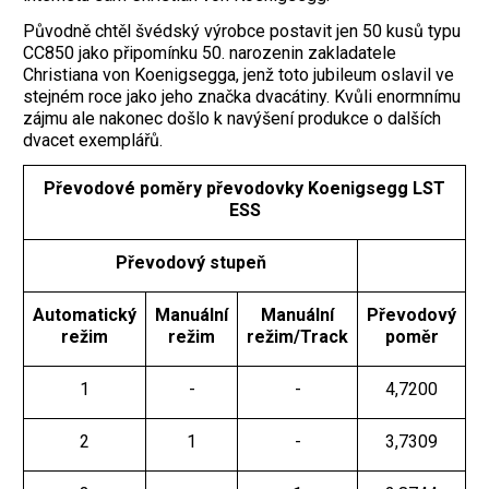
Původně chtěl švédský výrobce postavit jen 50 kusů typu
CC850 jako připomínku 50. narozenin zakladatele
Christiana von Koenigsegga, jenž toto jubileum oslavil ve
stejném roce jako jeho značka dvacátiny. Kvůli enormnímu
zájmu ale nakonec došlo k navýšení produkce o dalších
dvacet exemplářů.
Převodové poměry převodovky Koenigsegg LST
ESS
Převodový stupeň
Automatický
Manuální
Manuální
Převodový
režim
režim
režim/Track
poměr
1
-
-
4,7200
2
1
-
3,7309