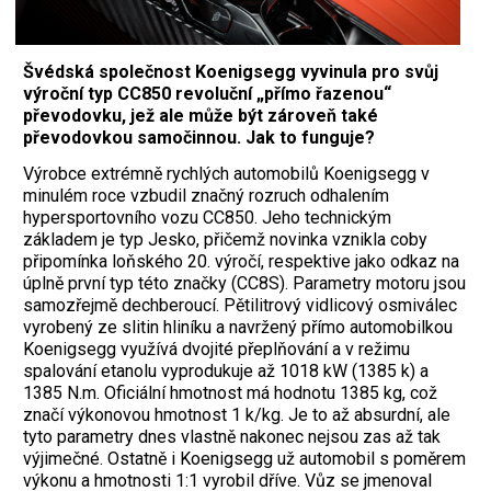
Švédská společnost Koenigsegg vyvinula pro svůj
výroční typ CC850 revoluční „přímo řazenou“
převodovku, jež ale může být zároveň také
převodovkou samočinnou. Jak to funguje?
Výrobce extrémně rychlých automobilů Koenigsegg v
minulém roce vzbudil značný rozruch odhalením
hypersportovního vozu CC850. Jeho technickým
základem je typ Jesko, přičemž novinka vznikla coby
připomínka loňského 20. výročí, respektive jako odkaz na
úplně první typ této značky (CC8S). Parametry motoru jsou
samozřejmě dechberoucí. Pětilitrový vidlicový osmiválec
vyrobený ze slitin hliníku a navržený přímo automobilkou
Koenigsegg využívá dvojité přeplňování a v režimu
spalování etanolu vyprodukuje až 1018 kW (1385 k) a
1385 N.m. Oficiální hmotnost má hodnotu 1385 kg, což
značí výkonovou hmotnost 1 k/kg. Je to až absurdní, ale
tyto parametry dnes vlastně nakonec nejsou zas až tak
výjimečné. Ostatně i Koenigsegg už automobil s poměrem
výkonu a hmotnosti 1:1 vyrobil dříve. Vůz se jmenoval