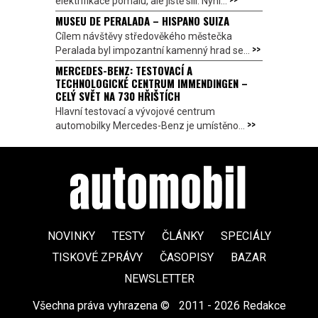
elektrifikace pomalu, ale jistě sílí. Nyní...
MUSEU DE PERALADA – HISPANO SUIZA
Cílem návštěvy středověkého městečka
>>
Peralada byl impozantní kamenný hrad se...
MERCEDES-BENZ: TESTOVACÍ A
TECHNOLOGICKÉ CENTRUM IMMENDINGEN –
CELÝ SVĚT NA 730 HŘIŠTÍCH
Hlavní testovací a vývojové centrum
>>
automobilky Mercedes-Benz je umístěno...
NOVINKY
TESTY
ČLÁNKY
SPECIÁLY
TISKOVÉ ZPRÁVY
ČASOPISY
BAZAR
NEWSLETTER
Všechna práva vyhrazena ©
|
2011 - 2026 Redakce