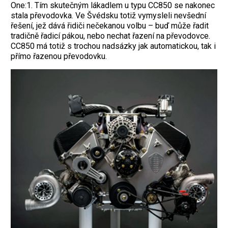
One:1. Tím skutečným lákadlem u typu CC850 se nakonec
stala převodovka. Ve Švédsku totiž vymysleli nevšední
řešení, jež dává řidiči nečekanou volbu – buď může řadit
tradičně řadicí pákou, nebo nechat řazení na převodovce.
CC850 má totiž s trochou nadsázky jak automatickou, tak i
přímo řazenou převodovku.