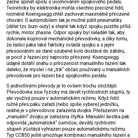
začne spínat spolu s uvolňováním spojkového pedálu.
Teoreticky by elektronika mohla všechno precizně řídit,
nicméně Koenigsegg chtěl zachovat maximálně přirozené
chování. S automobilem tak je možné pálit pneumatiky
(dělat tzv. burn-outy) a stejně tak když spojku pustíte příliš
rychle, motor zhasne. Odpor spojky byl naladěn tak, aby
dokonale kopíroval mechanické převodovky, a díky tomu,
že řadicí páka také fakticky ovládá spojku a s jejím
přesouváním se dané ozubené kolo dostává do záběru,
je pocit z řazení prý naprosto přirozený. Koenigsegg
údajně dotáhl snahu o přirozenost manuálního řazení tak
daleko, že myslel i na „trik“ občas používaný u manuálních
převodovek pro řazení bez spojkového pedálu.
S jednotlivými převody je to ovšem trochu složitější.
Převodovka sice fyzicky má devět rychlostních stupňů, ty
ale využívá pouze v automatickém režimu. Když řidič
ručně přes páku zařadí (nebo spíše vybere) jedničku,
reálně je v převodovce zařazena dvojka. Přeřazením na
„manuální“ dvojku je zařazena čtyřka. Manuální šestka pak
odpovídá „automatické“ osmičce, devátý rychlostní
stupeň zůstává vyhrazen pouze automatickému režimu.
Typ CC850 ještě umožňuje kombinaci manuálního řazení a