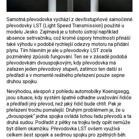
Samotná převodovka vychází z devítistupňové samočinné
převodovky LST (Light Speed Transmission) použité u
modelu Jesko. Zajímavá je u tohoto ústrojí například
absence setrvačníku, což kromě úspory hmotnosti přináší
také výhodu v podobě rychlejší odezvy motoru na přidání
plynu. Tím hlavním je ale u převodovky LST zcela
pozměněný způsob fungování. Ten se v zásadě podobá
převodovkám dvouspojkovým, kdy převodovka má
zařazen jeden převodový stupeň, zatímco ten další si
předřadí a v momentě reálného přeřazení pouze sepne
druhou spojku.
Nevýhodou, alespoň z pohledu automobilky Koenigsegg,
jsou situace, kdy systém špatně odhadne uvažování řidiče
a předřadí jiný převod, než jaký řidič bude chtít. Pak je
přeřazení trochu pomalejší. Druhým problémem je, že u
„dvouspojek“ jedna spojka ovládá lichou řadu převodů a ta
druhá sudou. Podřadit z pětky na trojku tedy opět nemůže
být dílem okamžiku. Převodovka LST ovšem využívá
celkem šest spojek a sedmou spojku pro zpětných běh.