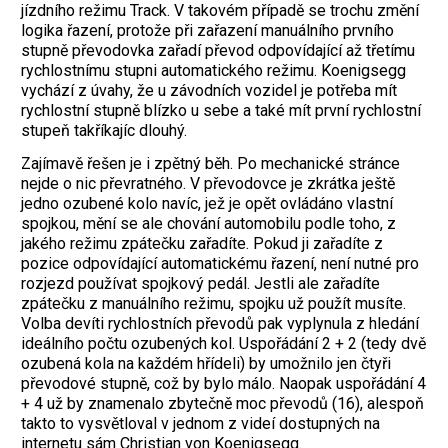
jízdního režimu Track. V takovém případě se trochu změní
logika řazení, protože při zařazení manuálního prvního
stupně převodovka zařadí převod odpovídající až třetímu
rychlostnímu stupni automatického režimu. Koenig­segg
vychází z úvahy, že u závodních ­vozidel je potřeba mít
rychlostní stupně blízko u sebe a také mít první rychlostní
stupeň takříkajíc dlouhý.
Zajímavě řešen je i zpětný běh. Po mechanické stránce
nejde o nic převratného. V převodovce je zkrátka ještě
jedno ozubené kolo navíc, jež je opět ovládáno vlastní
spojkou, mění se ale chování automobilu podle toho, z
jakého režimu zpátečku zařadíte. Pokud ji zařadíte z
pozice odpovídající automatickému řazení, není nutné pro
rozjezd používat spojkový pedál. Jestli ale zařadíte
zpátečku z manuálního režimu, spojku už použít musíte.
Volba devíti rychlostních převodů pak vyplynula z hledání
ideálního počtu ozubených kol. Uspořádání 2 + 2 (tedy dvě
ozubená kola na každém hřídeli) by umožnilo jen čtyři
převodové stupně, což by bylo málo. Naopak uspořádání 4
+ 4 už by znamenalo zbytečně moc převodů (16), alespoň
takto to vysvětloval v jednom z videí dostupných na
internetu sám Christian von Koenigsegg.