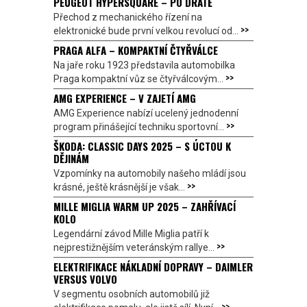
PEUGEOT HYPERSQUARE – PO DRÁTĚ
Přechod z mechanického řízení na
>>
elektronické bude první velkou revolucí od...
PRAGA ALFA – KOMPAKTNÍ ČTYŘVÁLCE
Na jaře roku 1923 představila automobilka
>>
Praga kompaktní vůz se čtyřválcovým...
AMG EXPERIENCE – V ZAJETÍ AMG
AMG Experience nabízí ucelený jednodenní
>>
program přinášející techniku sportovní...
ŠKODA: CLASSIC DAYS 2025 – S ÚCTOU K
DĚJINÁM
Vzpomínky na automobily našeho mládí jsou
>>
krásné, ještě krásnější je však...
MILLE MIGLIA WARM UP 2025 – ZAHŘÍVACÍ
KOLO
Legendární závod Mille Miglia patří k
>>
nejprestižnějším veteránským rallye...
ELEKTRIFIKACE NÁKLADNÍ DOPRAVY – DAIMLER
VERSUS VOLVO
V segmentu osobních automobilů již
>>