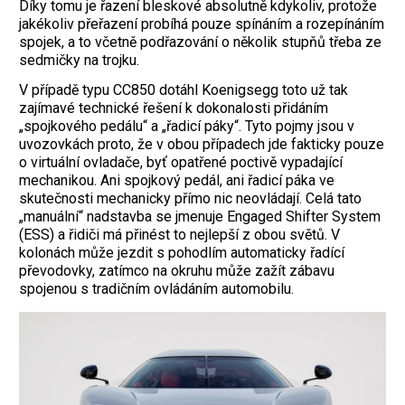
Díky tomu je řazení bleskové absolutně kdykoliv, protože
jakékoliv přeřazení probíhá pouze spínáním a rozepínáním
spojek, a to včetně podřazování o několik stupňů třeba ze
sedmičky na trojku.
V případě typu CC850 dotáhl Koenigsegg toto už tak
zajímavé technické řešení k dokonalosti přidáním
„spojkového pedálu“ a „řadicí páky“. Tyto pojmy jsou v
uvozovkách proto, že v obou případech jde fakticky pouze
o virtuální ovladače, byť opatřené poctivě vypadající
mechanikou. Ani spojkový pedál, ani řadicí páka ve
skutečnosti mechanicky přímo nic neovládají. Celá tato
„manuální“ nadstavba se jmenuje Engaged Shifter System
(ESS) a řidiči má přinést to nejlepší z obou světů. V
kolonách může jezdit s pohodlím automaticky řadící
převodovky, zatímco na okruhu může zažít zábavu
spojenou s tradičním ovládáním automobilu.