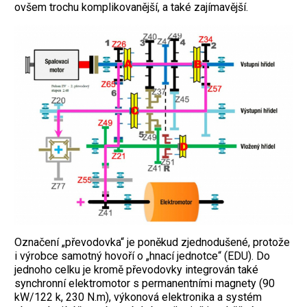
ovšem trochu komplikovanější, a také zajímavější.
Označení „převodovka“ je poněkud zjednodušené, protože
i výrobce samotný hovoří o „hnací jednotce“ (EDU). Do
jednoho celku je kromě převodovky integrován také
synchronní elektromotor s permanentními magnety (90
kW/122 k, 230 N.m), výkonová elektronika a systém