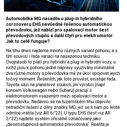
Automobilka MG nasadila u plug-in hybridního
corssoveru EHS nevšedně řešenou automatickou
převodovku, jež nabízí pro spalovací motor šest
převodových stupňů a další čtyři pro elektromotor.
Jak to celé funguje?
Na trhu dnes najdeme mnoho různých variant pohonu, a s
tím souvisí i řada variací na nasazenou techniku.
Dvojnásob to platí pro hybridní a plug-in hybridní vozy, u
nichž jsou k pohonu jedné nápravy využívány minimálně
dva různé motory a převodovka má za úkol spojovat jejich
točivý moment. Řešeních, jak toto provést, existuje řada.
Toyota sází na planetové soukolí, jiní výrobci (např.
koncern Volkswagen nebo Subaru) pracují s
elektromotorem vsazeným mezi spalovací motor a
převodovku. Nedávno se na tuzemském trhu objevilo
netradiční řešení z dílny značky MG, jež se k nám po letité
odmlce vrátila (viz AR 6/’22). U typu EHS (test viz AR
2/’22) najdete systém oficiálně označovaný jako
„desetistupňová automatická převodovka“. Realita je