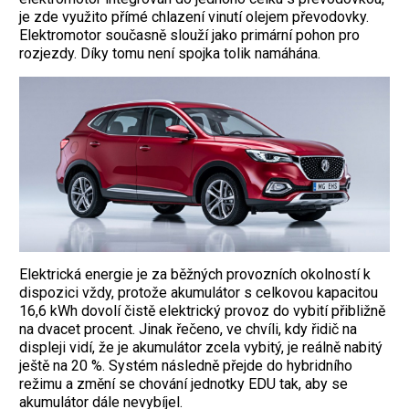
je zde využito přímé chlazení vinutí olejem převodovky.
Elektromotor současně slouží jako primární pohon pro
rozjezdy. Díky tomu není spojka tolik namáhána.
Elektrická energie je za běžných pro­voz­ních okolností k
dispozici vždy, proto­že akumulátor s celkovou kapacitou
16,6 kWh dovolí čistě elektrický provoz do vybití přibližně
na dvacet procent. Jinak řečeno, ve chvíli, kdy řidič na
displeji vidí, že je akumulátor zcela vybitý, je reálně nabitý
ještě na 20 %. Systém následně přejde do hybridního
režimu a změní se chování jednotky EDU tak, aby se
akumulátor dále nevybíjel.