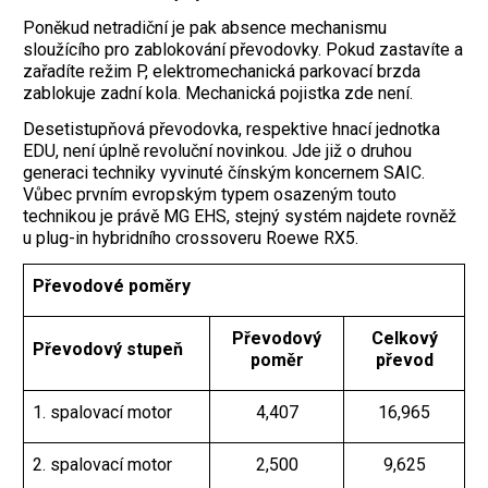
Poněkud netradiční je pak absence mechanismu
sloužícího pro zablokování převodovky. Pokud zastavíte a
zařadíte režim P, elektromechanická parkovací brzda
zablokuje zadní kola. Mechanická pojistka zde není.
Desetistupňová převodovka, respektive hnací jednotka
EDU, není úplně revoluční novinkou. Jde již o druhou
generaci techniky vyvinuté čínským koncernem SAIC.
Vůbec prvním evropským typem osazeným touto
technikou je právě MG EHS, stejný systém najdete rovněž
u plug-in hybridního crossoveru Roewe RX5.
Převodové poměry
Převodový
Celkový
Převodový stupeň
poměr
převod
1. spalovací motor
4,407
16,965
2. spalovací motor
2,500
9,625