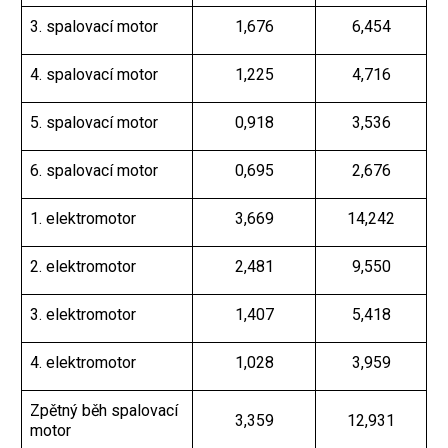
3. spalovací motor
1,676
6,454
4. spalovací motor
1,225
4,716
5. spalovací motor
0,918
3,536
6. spalovací motor
0,695
2,676
1. elektromotor
3,669
14,242
2. elektromotor
2,481
9,550
3. elektromotor
1,407
5,418
4. elektromotor
1,028
3,959
Zpětný běh spalovací
3,359
12,931
motor