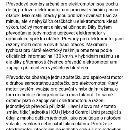
Převodové poměry určené pro elektromotor jsou trochu
delší, protože elektromotor umí pracovat v širším pásmu
otáček. Maximální otáčky jsou přibližně dvanáct tisíc za
minutu, ale v nejvyšších otáčkách u elektromotoru klesá
výkon, točivý moment a hlavně účinnost. Díky čtyřem
převodům je tedy možné udržovat elektromotor v
optimálním spektru otáček. Převody pro elektromotor jsou
řazeny mezi osmi a devíti tisíci otáček. Maximální
rychlost pro čistě elektrický režim je omezena podle
oficiálních informací na 130 km/h, v hybridním režimu se
ale díky přítomnosti čtveřice převodů elektromotor umí
zapojit i při mnohem vyšších rychlostech.
Převodovka obsahuje jednu zpátečku pro spalovací motor
a druhou samostatnou zpátečku pro elektromotor. Který
motor systém využije pro couvání v hybridním režimu, o
tom rozhoduje řídicí jednotka a řada faktorů. To samé
ostatně platí o zapojování elektromotoru a řazení
jednotlivých převodů při jízdě. Hlavní slovo má v tomto
směru řídicí jednotka HCU (Hybrid Control Unit) pracující s
údaji z mnoha dalších jednotek, jako jsou údaje o natočení
volantu, rychlosti nebo nabití akumulátoru. Protože je
elektromotor integrován do jednoho celku s převodovkou,