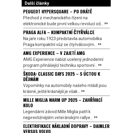
Další články
PEUGEOT HYPERSQUARE – PO DRÁTĚ
Přechod z mechanického řízení na
>>
elektronické bude první velkou revolucí od...
PRAGA ALFA – KOMPAKTNÍ ČTYŘVÁLCE
Na jaře roku 1923 představila automobilka
>>
Praga kompaktní vůz se čtyřválcovým...
AMG EXPERIENCE – V ZAJETÍ AMG
AMG Experience nabízí ucelený jednodenní
>>
program přinášející techniku sportovní...
ŠKODA: CLASSIC DAYS 2025 – S ÚCTOU K
DĚJINÁM
Vzpomínky na automobily našeho mládí jsou
>>
krásné, ještě krásnější je však...
MILLE MIGLIA WARM UP 2025 – ZAHŘÍVACÍ
KOLO
Legendární závod Mille Miglia patří k
>>
nejprestižnějším veteránským rallye...
ELEKTRIFIKACE NÁKLADNÍ DOPRAVY – DAIMLER
VERSUS VOLVO