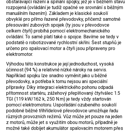
obstarávající řazení a spínání spojky, jež je v běžném stavu
rozpojená (ovládání je tudíž opačné ve srovnání s běžným
manuálním řazením). Základem je klasické soukolí
obvyklé pro přímo řazené převodovky, přičemž samotné
přesouvání zubových spojek (ty jsou v převodovce
celkem čtyři) probíhá pomocí elektromechanického
ovládání. To samé platí také o spojce. ­Bavíme se tedy v
podstatě o robotizované rychlostní skříni. Šest stupňů je
určeno pro spalovací motor a čtyři jsou připraveny pro
elektromotor.
Výhodou této konstrukce je její jednoduchost, vysoká
účinnost (94 %) a relativně nízké nároky na servis.
Například spojku lze snadno vyměnit jako u běžné
převodovky, a potřeba k tomu nejsou ani speciální
přípravky. Díky integraci elektrického pohonu odpadá
přítomnost startéru, zážehový přeplňovaný čtyřválec 1.5
TGI (119 kW/162 k, 250 N.m) je tedy vždy startován
pomocí elektromotoru. Uspořádání ozubeného soukolí
podobné běžné tříhřídelové převodovce umožňuje řadu
různých provozních režimů. Vůz může jet pouze na jeden
z motorů, může jet s využitím obou motorů, případně je
možné také dobíjet akumulátor spalovacím motorem přes