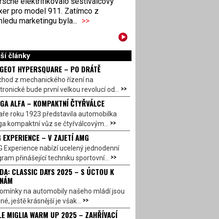
sche elektrifikovalo šestiválcový
xer pro model 911. Zatímco z
ledu marketingu byla...
>>
ší články
GEOT HYPERSQUARE – PO DRÁTĚ
chod z mechanického řízení na
>>
tronické bude první velkou revolucí od...
GA ALFA – KOMPAKTNÍ ČTYŘVÁLCE
aře roku 1923 představila automobilka
>>
a kompaktní vůz se čtyřválcovým...
 EXPERIENCE – V ZAJETÍ AMG
 Experience nabízí ucelený jednodenní
>>
ram přinášející techniku sportovní...
DA: CLASSIC DAYS 2025 – S ÚCTOU K
INÁM
omínky na automobily našeho mládí jsou
>>
né, ještě krásnější je však...
LE MIGLIA WARM UP 2025 – ZAHŘÍVACÍ