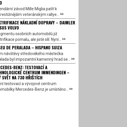
O
ndární závod Mille Miglia patří k
>>
restižnějším veteránským rallye...
KTRIFIKACE NÁKLADNÍ DOPRAVY – DAIMLER
SUS VOLVO
egmentu osobních automobilů již
>>
trifikace pomalu, ale jistě sílí. Nyní...
EU DE PERALADA – HISPANO SUIZA
em návštěvy středověkého městečka
>>
lada byl impozantní kamenný hrad se...
CEDES-BENZ: TESTOVACÍ A
HNOLOGICKÉ CENTRUM IMMENDINGEN –
Ý SVĚT NA 730 HŘIŠTÍCH
ní testovací a vývojové centrum
>>
omobilky Mercedes-Benz je umístěno...