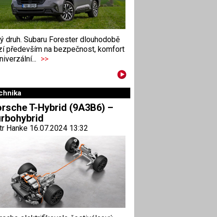
ný druh. Subaru Forester dlouhodobě
zí především na bezpečnost, komfort
niverzální...
>>
chnika
rsche T-Hybrid (9A3B6) –
rbohybrid
tr Hanke 16.07.2024 13:32