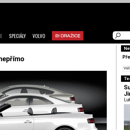
E
SPECIÁLY
VOLVO
Ne
Pře
 nepřímo
Te
Su
Ji
Luk