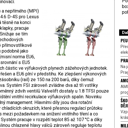
Por
inovací.
bo
) a nepřímého (MPI)
poh
 4.6 D-4S pro Lexus
á těsně na konci
 klapky, pracuje
Dal
Snižuje se tím
přechodových
PEU
é přímovstřikové
Pře
u podobně jako
elek
 Emisní norma EU6,
PRA
e srovnání s EU5
Na j
h částic ve výfukových plynech zážehových jednotek.
Prag
yřešen a EU6 plní v předstihu. Ke zlepšení výkonových
 zásobníku (rail) ze 150 na 200 barů, díky čemuž
AMG
va. Systém FSI zároveň zvládne dva až tři vstřiky
AMG
měnný zdvih ventilů Valvelift dostaly u 1.8 TFSI pouze
prog
jištění vnitřní recirkulace výfukových spalin. Novinku
ŠKO
lný management. Hlavními díly jsou dva rotační
DĚJ
 chladících okruzích, které přesnou regulací průtoku
Vzp
is mezi požadavkem na snížení vnitřního tření a co
krás
Systém pracuje v rozpětí teplot 85 až 107 °C a díky
MIL
linou chlazené hlavy válců zároveň reguluje teplotu