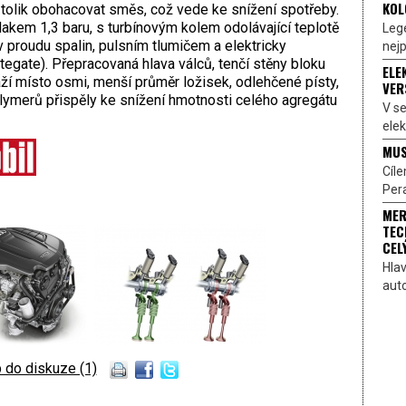
KOL
 tolik obohacovat směs, což vede ke snížení spotřeby.
lakem 1,3 baru, s turbínovým kolem odolávající teplotě
Lege
 proudu spalin, pulsním tlumičem a elektricky
nejp
egate). Přepracovaná hlava válců, tenčí stěny bloku
ELE
ží místo osmi, menší průměr ložisek, odlehčené písty,
VER
olymerů přispěly ke snížení hmotnosti celého agregátu
V s
elek
MUS
Cíl
Pera
MER
TEC
CEL
Hlav
aut
 do diskuze (1)