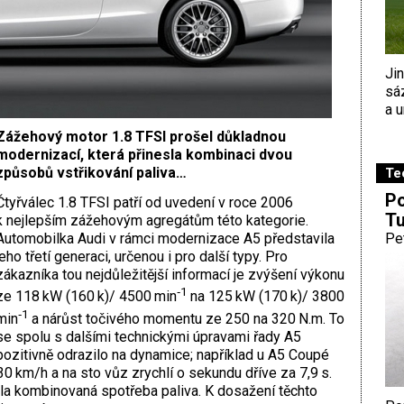
Ji
sá
a u
Zážehový motor 1.8 TFSI prošel důkladnou
modernizací, která přinesla kombinaci dvou
způsobů vstřikování paliva…
Te
Po
Čtyřválec 1.8 TFSI patří od uvedení v roce 2006
Tu
k nejlepším zážehovým agregátům této kategorie.
Automobilka Audi v rámci modernizace A5 představila
Pe
jeho třetí generaci, určenou i pro další typy. Pro
zákazníka tou nejdůležitější informací je zvýšení výkonu
‑1
ze 118 kW (160 k)/ 4500 min
na 125 kW (170 k)/ 3800
‑1
min
a nárůst točivého momentu ze 250 na 320 N.m. To
se spolu s dalšími technickými úpravami řady A5
pozitivně odrazilo na dynamice; například u A5 Coupé
30 km/h a na sto vůz zrychlí o sekundu dříve za 7,9 s.
esla kombinovaná spotřeba paliva. K dosažení těchto