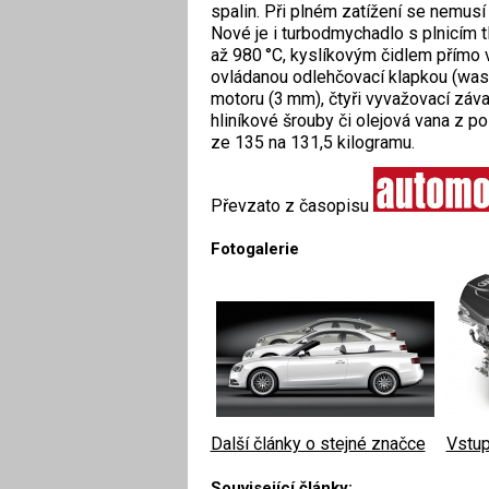
spalin. Při plném zatížení se nemusí
Nové je i turbodmychadlo s plnicím t
až 980 °C, kyslíkovým čidlem přímo v
ovládanou odlehčovací klapkou (wast
motoru (3 mm), čtyři vyvažovací záva
hliníkové šrouby či olejová vana z p
ze 135 na 131,5 kilogramu.
Převzato z časopisu
Fotogalerie
Další články o stejné značce
|
Vstup
Související články: