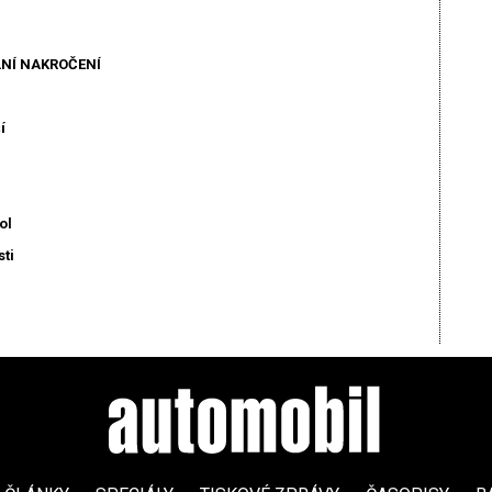
LNÍ NAKROČENÍ
í
ol
sti