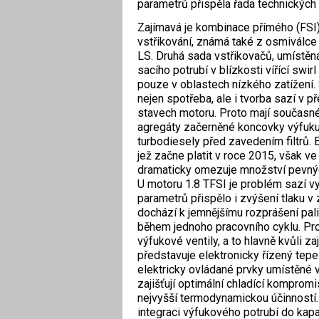
parametrů přispěla řada technických 
Zajímavá je kombinace přímého (FSI
vstřikování, známá také z osmiválce
LS. Druhá sada vstřikovačů, umístěn
sacího potrubí v blízkosti vířící swirl
pouze v oblastech nízkého zatížení. 
nejen spotřeba, ale i tvorba sazí v 
stavech motoru. Proto mají současn
agregáty začerněné koncovky výfuk
turbodiesely před ­zavedením filtrů.
jež začne platit v roce 2015, však v
dramaticky omezuje množství pevnýc
U motoru 1.8 TFSI je problém sazí v
para­metrů přispělo i zvýšení tlaku v
dochází k jemnějšímu rozprášení pali
během jednoho pracovního cyklu. Pro
výfukové ventily, a to hlavně kvůli za
představuje elektronicky řízený tepe
elektricky ovládané prvky umístěné v
zajišťují opti­mální chladící komprom
nejvyšší termodynamickou účinností. 
integraci výfukového potrubí do kapa