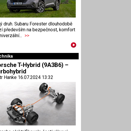
ný druh. Subaru Forester dlouhodobě
zí především na bezpečnost, komfort
niverzální...
>>
chnika
rsche T-Hybrid (9A3B6) –
rbohybrid
tr Hanke 16.07.2024 13:32