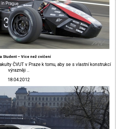
 Student – Více než cvičení
fakulty ČVUT v Praze k tomu, aby se s vlastní konstrukcí
výrazněji ...
18.04.2012