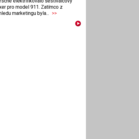
sche elektrifikovalo šestiválcový
xer pro model 911. Zatímco z
ledu marketingu byla...
>>