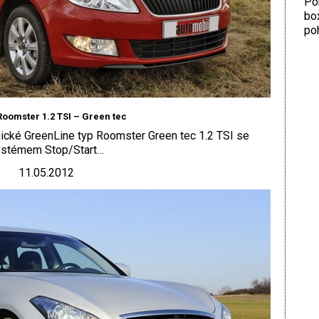
Por
bo
poh
oomster 1.2 TSI – Green tec
ické GreenLine typ Roomster Green tec 1.2 TSI se
ystémem Stop/Start…
11.05.2012