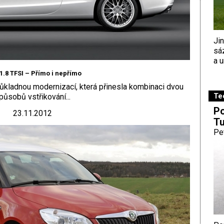
Ji
sá
a u
1.8 TFSI – Přímo i nepřímo
ůkladnou modernizací, která přinesla kombinaci dvou
Te
působů vstřikování...
Po
23.11.2012
Tu
Pe