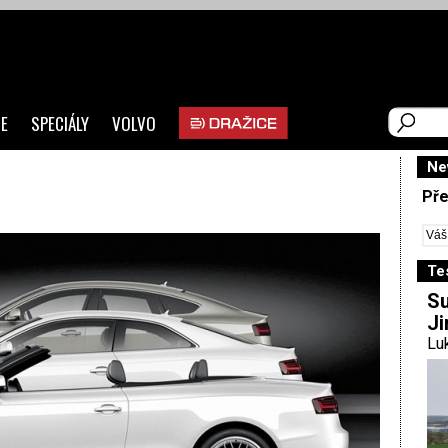
E
SPECIÁLY
VOLVO
Ne
Pře
Te
Su
Ji
Luk