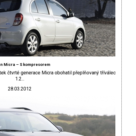
an Micra – S kompresorem
k čtvrté generace Micra obohatil přeplňovaný tříválec
1.2...
28.03.2012