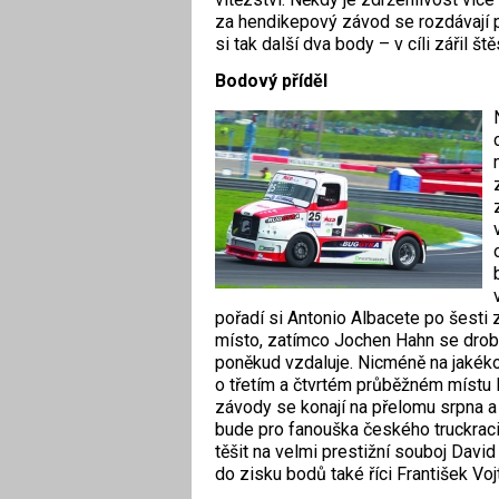
za hendikepový závod se rozdávají po
si tak další dva body – v cíli zářil š
Bodový příděl
pořadí si Antonio Albacete po šesti
místo, zatímco Jochen Hahn se drobn
poněkud vzdaluje. Nicméně na jakékoli
o třetím a čtvrtém průběžném místu 
závody se konají na přelomu srpna a 
bude pro fanouška českého truckrac
těšit na velmi prestižní souboj Da
do zisku bodů také říci František Vo