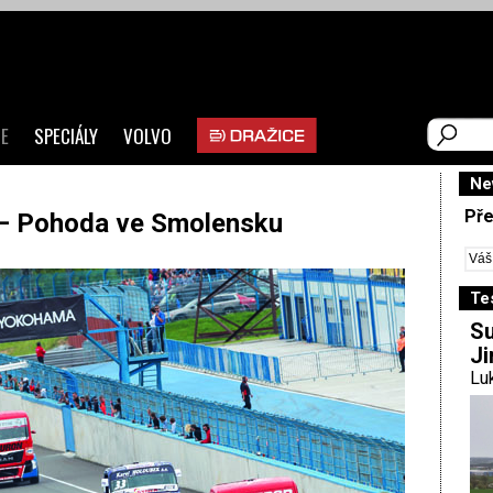
E
SPECIÁLY
VOLVO
Ne
Pře
 – Pohoda ve Smolensku
Te
Su
Ji
Luk