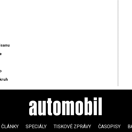
isanu
e
o
okruh
ČLÁNKY
SPECIÁLY
TISKOVÉ ZPRÁVY
ČASOPISY
B