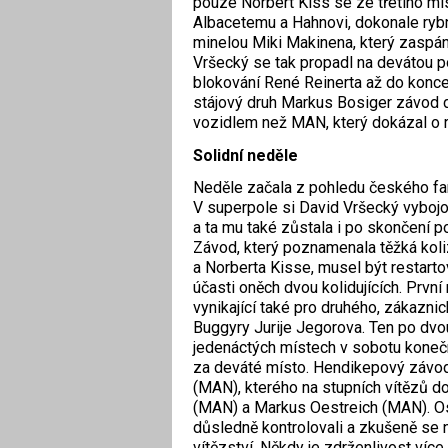
pouze Norbert Kiss se ze třetího mís
Albacetemu a Hahnovi, dokonale ryb
minelou Miki Makinena, který zaspán
Vršecký se tak propadl na devátou po
blokování René Reinerta až do konc
stájový druh Markus Bosiger závod d
vozidlem než MAN, který dokázal o 
Solidní neděle
Neděle začala z pohledu českého fa
V superpole si David Vršecký vybojo
a ta mu také zůstala i po skončení 
Závod, který poznamenala těžká kol
a Norberta Kisse, musel být restartov
účasti oněch dvou kolidujících. První
vynikající také pro druhého, zákazni
Buggyry Jurije Jegorova. Ten po dvo
jedenáctých místech v sobotu koneč
za deváté místo. Hendikepový závod,
(MAN), kterého na stupních vítězů d
(MAN) a Markus Oestreich (MAN). Ost
důsledně kontrolovali a zkušeně se 
vítězství. Někdy je zdrženlivost více