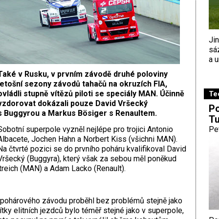
Ji
sá
a u
Také v Rusku, v prvním závodě druhé poloviny
letošní sezony závodů tahačů na okruzích FIA,
ovládli stupně vítězů piloti se speciály MAN. Účinně
Te
vzdorovat dokázali pouze David Vršecký
Po
s Buggyrou a Markus Bösiger s Renaultem.
Tu
Sobotní superpole vyzněl nejlépe pro trojici Antonio
Pe
Albacete, Jochen Hahn a Norbert Kiss (všichni MAN).
Na čtvrté pozici se do prvního poháru kvalifikoval David
Vršecký (Buggyra), který však za sebou měl poněkud
treich (MAN) a Adam Lacko (Renault).
 pohárového závodu proběhl bez problémů stejně jako
tky elitních jezdců bylo téměř stejné jako v superpole,