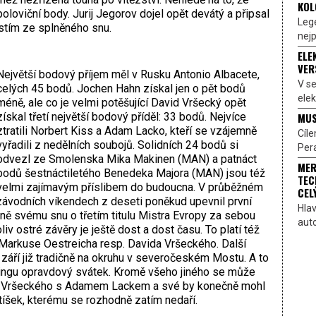
KOL
loviční body. Jurij Jegorov dojel opět devátý a připsal
Lege
těstím ze splněného snu.
nejp
ELE
VER
Největší bodový příjem měl v Rusku Antonio Albacete,
V s
celých 45 bodů. Jochen Hahn získal jen o pět bodů
elek
méně, ale co je velmi potěšující David Vršecký opět
MUS
získal třetí největší bodový příděl: 33 bodů. Nejvíce
ztratili Norbert Kiss a Adam Lacko, kteří se vzájemně
Cíl
vyřadili z nedělních soubojů. Solidních 24 bodů si
Pera
odvezl ze Smolenska Mika Makinen (MAN) a patnáct
MER
bodů šestnáctiletého Benedeka Majora (MAN) jsou též
TEC
velmi zajímavým příslibem do budoucna. V průběžném
CEL
 závodních víkendech z deseti poněkud upevnil první
Hlav
ě svému snu o třetím titulu Mistra Evropy za sebou
aut
v ostré závěry je ještě dost a dost času. To platí též
Markuse Oestreicha resp. Davida Vršeckého. Další
září již tradičně na okruhu v severočeském Mostu. A to
ingu opravdový svátek. Kromě všeho jiného se může
vid Vršeckého s Adamem Lackem a své by konečně mohl
jtíšek, kterému se rozhodně zatím nedaří.