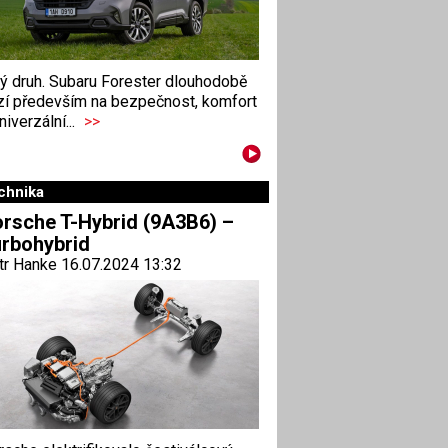
ný druh. Subaru Forester dlouhodobě
zí především na bezpečnost, komfort
niverzální...
>>
chnika
rsche T-Hybrid (9A3B6) –
rbohybrid
tr Hanke 16.07.2024 13:32