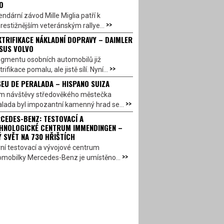
O
ndární závod Mille Miglia patří k
>>
restižnějším veteránským rallye...
KTRIFIKACE NÁKLADNÍ DOPRAVY – DAIMLER
SUS VOLVO
egmentu osobních automobilů již
>>
trifikace pomalu, ale jistě sílí. Nyní...
EU DE PERALADA – HISPANO SUIZA
em návštěvy středověkého městečka
>>
lada byl impozantní kamenný hrad se...
CEDES-BENZ: TESTOVACÍ A
HNOLOGICKÉ CENTRUM IMMENDINGEN –
Ý SVĚT NA 730 HŘIŠTÍCH
ní testovací a vývojové centrum
>>
omobilky Mercedes-Benz je umístěno...