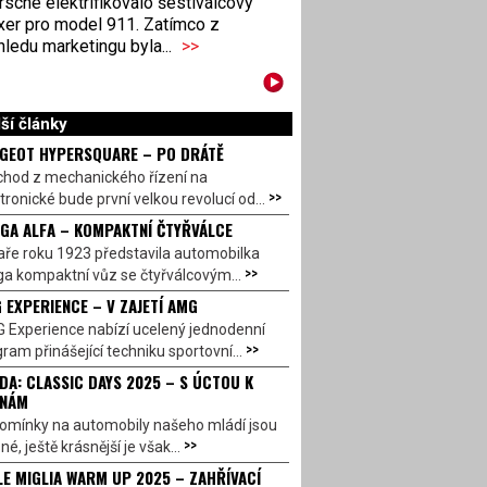
sche elektrifikovalo šestiválcový
xer pro model 911. Zatímco z
ledu marketingu byla...
>>
ší články
GEOT HYPERSQUARE – PO DRÁTĚ
chod z mechanického řízení na
>>
tronické bude první velkou revolucí od...
GA ALFA – KOMPAKTNÍ ČTYŘVÁLCE
aře roku 1923 představila automobilka
>>
a kompaktní vůz se čtyřválcovým...
 EXPERIENCE – V ZAJETÍ AMG
 Experience nabízí ucelený jednodenní
>>
ram přinášející techniku sportovní...
DA: CLASSIC DAYS 2025 – S ÚCTOU K
INÁM
omínky na automobily našeho mládí jsou
>>
né, ještě krásnější je však...
LE MIGLIA WARM UP 2025 – ZAHŘÍVACÍ