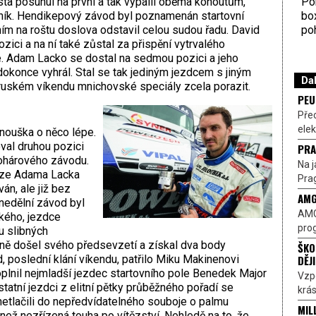
Por
ta posunul na první a tak vypálil oběma kohoutům,
bo
ník. Hendikepový závod byl poznamenán startovní
poh
ím na roštu doslova odstavil celou sudou řadu. David
zici a na ní také zůstal za přispění vytrvalého
e. Adam Lacko se dostal na sedmou pozici a jeho
okonce vyhrál. Stal se tak jediným jezdcem s jiným
Dal
ruském víkendu mnichovské speciály zcela porazit.
PEU
Pře
elek
nouška o něco lépe.
val druhou pozici
PRA
pohárového závodu.
Na j
ize Adama Lacka
Prag
án, ale již bez
AMG
 nedělní závod byl
AMG
ckého, jezdce
prog
u slibných
ně došel svého předsevzetí a získal dva body
ŠKO
DĚJ
 poslední klání víkendu, patřilo Miku Makinenovi
oplnil nejmladší jezdec startovního pole Benedek Major
Vzp
atní jezdci z elitní pětky průběžného pořadí se
krás
netlačili do nepředvídatelného souboje o palmu
MIL
 než nezřízená touha po vítězství. Nehledě na to, že