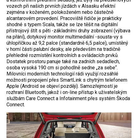
vozech při našich prvních jízdách v Alsasku efektní
zejména v koženém, polokoženém nebo částečně
alcantarovém provedení. Pracoviště řidiče je prakticky
shodné s typem Scala, takže se lze těšit na digitální
přístrojový štít s pěti -základními druhy zobrazení (výbava
na přání), dotykový monitor multimediální -sousta-vy s
úhlopříčkou až 9,2 palce (standardně 6,5 palce), umístěný
v horní části palubní desky, ale především na tradičně
přehledné rozmístění kontrolních a ovládacích prvků.
Dostatek prostoru panuje také na zadních sedadlech,
osoba vysoká 190 cm si pohodlně sedne „za sebe“.
Milovníci moderních technologií rádi využijí rozsáhlé
možnosti propojení přes SmartLink s chytrým telefonem
Apple (Android se objeví později). Samozřejmostí je
rozhraní Bluetooth, jakož i on-line přístup k uživatelským
službám Care Connect a Infotainment přes systém Škoda
Connect.