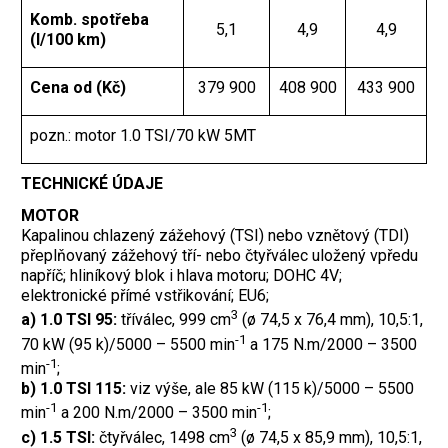
Komb. spotřeba
5,1
4,9
4,9
(l/100 km)
Cena od (Kč)
379 900
408 900
433 900
pozn.: motor 1.0 TSI/70 kW 5MT
TECHNICKÉ ÚDAJE
MOTOR
Kapalinou chlazený zážehový (TSI) nebo vznětový (TDI)
přeplňovaný zážehový tří- nebo čtyřválec uložený vpředu
napříč; hliníkový blok i hlava motoru; DOHC 4V;
elektronické přímé vstřikování; EU6;
3
a) 1.0 TSI 95:
tříválec, 999 cm
(ø 74,5 x 76,4 mm), 10,5:1,
-1
70 kW (95 k)/5000 – 5500 min
a 175 N.m/2000 – 3500
-1
min
;
b) 1.0 TSI 115:
viz výše, ale 85 kW (115 k)/5000 – 5500
-1
-1
min
a 200 N.m/2000 – 3500 min
;
3
c) 1.5 TSI:
čtyřválec, 1498 cm
(ø 74,5 x 85,9 mm), 10,5:1,