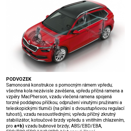
PODVOZEK
Samonosná konstrukce s pomocným rámem vpředu;
všechna kola nezávisle zavěšena, vpředu příčná ramena a
vzpěry MacPherson, vzadu vlečená ramena spojená
torzně poddajnou příčkou; odpružení vinutými pružinami a
teleskopickými tlumiči (na přání s dvoustupňovou regulací
tuhosti), vzadu nesoustřednými; vpředu příčný zkrutný
stabilizátor; kotoučové brzdy vpředu s vnitřním chlazením,
pro
a+b)
vzadu bubnové brzdy; ABS/EBD/EBA,