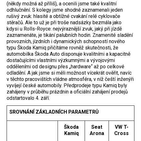
(někdy možná až příliš), a ocenili jsme také kvalitní
odhlučnění. S kolegy jsme shodně zaznamenali jeden
rušivý zvuk: hlasité a obtížné cvakání relé cyklovače
stěračů. Ale to už je při troše nadsázky bezmála jako
kdysi u Rolls-Royce: nejvýraznější zvuk, jaký při jízdě
zaznamenáte, je tikání palubních hodin. Znamenité sladění
provozních, jízdních i dynamických schopností nového
typu Škoda Kamiq přičítáme rovněž skutečnosti, že
automobilka Škoda Auto disponuje kvalitními a kapacitně
dostačujícími vlastními výzkumnými a vývojovými
odděleními od designu přes „hardware“ až po celkové
odladění. A jak jsme si měli možnost vícekrát ověřit, navíc
v těchto pracovištích vládne atmosféra, v níž čeští inženýři
vyvíjejí české automobily. Předprodeje typu Kamiq byly
zahájeny v průběhu prázdnin a oficiální zahájení prodejů
odstartovalo 4. září.
SROVNÁNÍ ZÁKLADNÍCH PARAMETRŮ
Škoda
Seat
VW T-
Kamiq
Arona
Cross