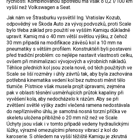
rychlosti. Kombinovanou spotřebu má však o 0,2 l/100 km
vyšší než Volkswagen a Seat.
Jak nám ve Štrasburku vysvětlil Ing. Vratislav Kozub,
odpovědný ve Škoda Auto za vývoj podvozků, proti Scale
bylo třeba základ pro použití ve vyšším Kamiqu důkladně
upravit. Kamiq má o 40 mm větší světlou výšku, z čehož
30 mm připadá na modifikace závěsů kol a 10 mm na
pneumatiky s větším profilem. Konstruktéři byli postaveni
před tradiční problém: co nejlépe nastavit vlastnosti celku,
ovšem při minimalizaci vývojových a výrobních nákladů.
Těhlice předních kol jsou zcela nové, od těch použitých ve
Scale se liší rozměry i úhly závrtů tak, aby byla zachována
potřebná kinematika vedení kol bez nutnosti měnit tělo
tlumiče. Pístnice však musela projít úpravami, zejména
pak v oblasti těsnění usměrňujících průtok kapaliny při
vyvěšení kola, aby nedocházelo k rázům. Aby se při
zvětšení světlé výšky zadní vlečená ramena nedostávala
do nepříznivého úhlu, je samotná nosná torzní příčka ve
skeletu uložena přibližně o 20 mm níž než ve Scale.
Úchyty jsou však i v tomto případě vedeny hydraulickými
lůžky, výrazně omezujícími přenosy vibrací z kol do
karoserie. S ohledem na vyšší těžiště Kamiqu je zkrutná