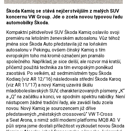
Škoda Kamiq se stává nejčerstvějším z malých SUV
koncernu VW Group. Jde o zcela novou typovou řadu
automobilky Škoda.
K
ompaktní pětidveřové SUV Škoda Kamiq oslavilo svoji
premiéru na letošním ženevském autosalonu. Vůz téhož
jména sice Škoda Auto představila již na loňském
autosalonu v Pekingu, ovšem čínský Kamiq s tím
evropským toho má kromě označení jen pramálo
společného. Například, je sice delší, ale rozvor má kratší,
přičemž použitá technika za tím evropským poněkud
zaostává. Po velkém, až sedmimístném typu Škoda
Kodiaq (viz AR 12/’16) následovala střední Škoda Karoq
(viz AR 11/’17) a nový Kamiq uzavírá škálu
mladoboleslavských SUV, charakterizovaných písmeny „K“
a „Q“ na začátku a konci, ve spodním spektru nabídky. Není
nástupcem žádné tradiční řady, ale zavádí řadu zcela
novou. Nový Kamiq je sourozencem již dříve
představených „městských crossoverů“ VW T-Cross
a Seat Arona, s nimiž sdílí moderní platformu MQB A0. V
půli srpna jsme dostali příležitost vyzkoušet novou Škoda