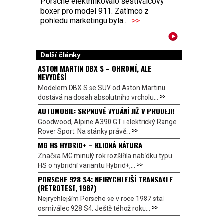
Porsche elektrifikovalo šestiválcový
boxer pro model 911. Zatímco z
pohledu marketingu byla...
>>
Další články
ASTON MARTIN DBX S – OHROMÍ, ALE
NEVYDĚSÍ
Modelem DBX S se SUV od Aston Martinu
>>
dostává na dosah absolutního vrcholu...
AUTOMOBIL: SRPNOVÉ VYDÁNÍ JIŽ V PRODEJI!
Goodwood, Alpine A390 GT i elektrický Range
>>
Rover Sport. Na stánky právě...
MG HS HYBRID+ – KLIDNÁ NÁTURA
Značka MG minulý rok rozšířila nabídku typu
>>
HS o hybridní variantu Hybrid+,...
PORSCHE 928 S4: NEJRYCHLEJŠÍ TRANSAXLE
(RETROTEST, 1987)
Nejrychlejším Porsche se v roce 1987 stal
>>
osmiválec 928 S4. Ještě téhož roku...