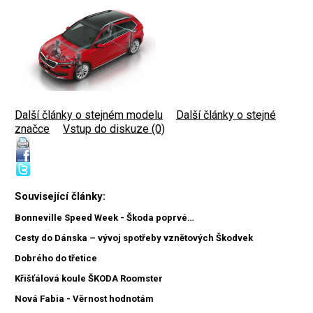
Další články o stejném modelu
|
Další články o stejné
značce
|
Vstup do diskuze (0)
Související články:
Bonneville Speed Week - Škoda poprvé…
Cesty do Dánska – vývoj spotřeby vznětových Škodvek
Dobrého do třetice
Křišťálová koule ŠKODA Roomster
Nová Fabia - Věrnost hodnotám