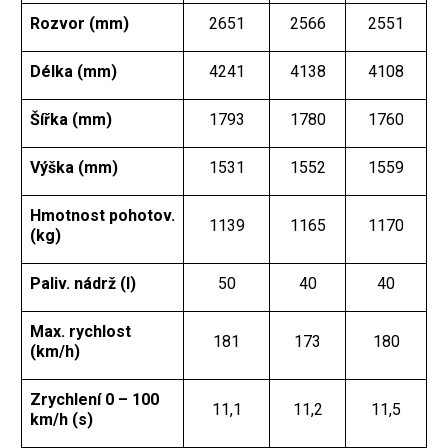
Rozvor (mm)
2651
2566
2551
Délka (mm)
4241
4138
4108
Šířka (mm)
1793
1780
1760
Výška (mm)
1531
1552
1559
Hmotnost pohotov.
1139
1165
1170
(kg)
Paliv. nádrž (l)
50
40
40
Max. rychlost
181
173
180
(km/h)
Zrychlení 0 – 100
11,1
11,2
11,5
km/h (s)