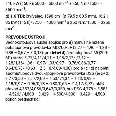
-1
110 kW (150 k)/5000 – 6000 min
a 250 N.m/1500 –
-1
3500 min
;
3
d) 1.6 TDI:
čtyřválec, 1598 cm
(ø 79,5 x 80,5 mm), 16,2:1,
-1
85 kW (115 k)/3250 – 4000 min
a 250 N.m/1500 – 3250
-1
min
.
PŘEVODNÉ ÚSTROJÍ
Jednokotoučová suchá spojka; pro
a)
manuálně řazená
pětistupňová převodovka MQ200-5F (3,77 – 1,96 – 1,28 –
0,88 – 0,67 – Z 3,18), pro
b+c+d)
šestistupňová MQ200-
6F (
b/c/d:
3,77/4,11/4,11 – 1,95/2,12/ /2,12 –
1,28/1,36/1,36 – 0,97/1,03/0,97 – 0,78/0,86/0,77 –
0,64/0,73/
/0,63 – Z 3,18/4,00/4,00), pro
b+c+d)
na přání
sedmistupňová dvou-spoj-ková
převodovka DSG (
b/c+d:
3,77/3,50 – 2,27/2,09 – 1,53/ /1,34 – 1,13/0,93 –
1,18/0,97 – 0,96/0,78 – 0,80/0,65 – Z 4,17/3,72); stálý
převod 4,357/4,056/3,647/3,389, pro DSG 4,778 – 3,583
– 4,526/ /4,800 – 3,429 – 4,500/4,800 – 3,429 – 4,500;
pohon předních kol.