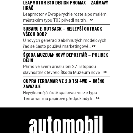
LEAPMOTOR B10 DESIGN PROMAX – ZAJÍMAVÝ
HRÁČ
Leapmotor v Evropě rychle roste a po malém
>>
městském typu T03 přivedl na trh...
SUBARU E-OUTBACK – NEJLEPŠÍ OUTBACK
VŠECH DOB?
U nových generací zaběhnutých modelových
>>
řad se často používá marketingové...
ŠKODA MUZEUM: NOVÝ DEPOZITÁŘ – POLIBEK
DĚJIN
Přímo ve svém areálu loni 27. listopadu
>>
slavnostně otevřelo Škoda Muzeum nově...
CUPRA TERRAMAR VZ 2.0 TSI 4WD – JMÉNO
ZAVAZUJE
Nejvýkonnější čistě spalovací verze typu
>>
Terramar má papírové předpoklady k...