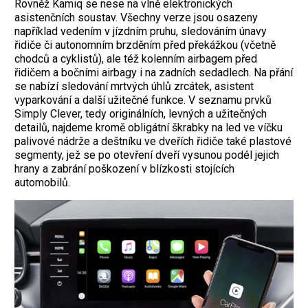
Rovněž Kamiq se nese na vlně elektronických
asistenčních soustav. Všechny verze jsou osazeny
například vedením v jízdním pruhu, sledováním únavy
řidiče či autonomním brzděním před překážkou (včetně
chodců a cyklistů), ale též kolenním airbagem před
řidičem a bočními airbagy i na zadních sedadlech. Na přání
se nabízí sledování mrtvých úhlů zrcátek, asistent
vyparkování a další užitečné funkce. V seznamu prvků
Simply Clever, tedy originálních, levných a užitečných
detailů, najdeme kromě obligátní škrabky na led ve víčku
palivové nádrže a deštníku ve dveřích řidiče také plastové
segmenty, jež se po otevření dveří vysunou podél jejich
hrany a zabrání poškození v blízkosti stojících
automobilů.