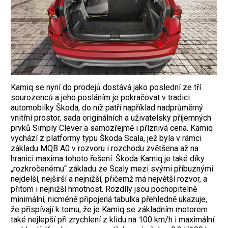
Kamiq se nyní do prodejů dostává jako poslední ze tří
sourozenců a jeho posláním je pokračovat v tradici
automobilky Škoda, do níž patří například nadprůměrný
vnitřní prostor, sada originálních a uživatelsky příjemných
prvků Simply Clever a samozřejmě i příznivá cena. Kamiq
vychází z platformy typu Škoda Scala, jež byla v rámci
základu MQB A0 v rozvoru i rozchodu zvětšena až na
hranici maxima tohoto řešení. Škoda Kamiq je také díky
„rozkročenému“ základu ze Scaly mezi svými příbuznými
nejdelší, nejširší a nejnižší, přičemž má největší rozvor, a
přitom i nejnižší hmotnost. Rozdíly jsou pochopitelně
minimální, nicméně připojená tabulka přehledně ukazuje,
že přispívají k tomu, že je Kamiq se základním motorem
také nejlepší při zrychlení z klidu na 100 km/h i maximální