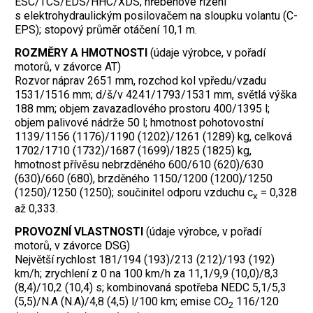
ESC/TCS/EDS/HHC/XDS; hřebenové řízení
s elektrohydraulickým posilovačem na sloupku volantu (C-
EPS); stopový průměr otáčení 10,1 m.
ROZMĚRY A HMOTNOSTI
(údaje výrobce, v pořadí
motorů, v závorce AT)
Rozvor náprav 2651 mm, rozchod kol vpředu/vzadu
1531/1516 mm; d/š/v 4241/1793/1531 mm, světlá výška
188 mm; objem zavazadlového prostoru 400/1395 l;
objem palivové nádrže 50 l; hmotnost pohotovostní
1139/1156 (1176)/1190 (1202)/1261 (1289) kg, celková
1702/1710 (1732)/1687 (1699)/1825 (1825) kg,
hmotnost přívěsu nebrzděného 600/610 (620)/630
(630)/660 (680), brzděného 1150/1200 (1200)/1250
(1250)/1250 (1250); součinitel odporu vzduchu c
= 0,328
x
až 0,333.
PROVOZNÍ VLASTNOSTI
(údaje výrobce, v pořadí
motorů, v závorce DSG)
Největší rychlost 181/194 (193)/213 (212)/193 (192)
km/h; zrychlení z 0 na 100 km/h za 11,1/9,9 (10,0)/8,3
(8,4)/10,2 (10,4) s; kombinovaná spotřeba NEDC 5,1/5,3
(5,5)/N.A (N.A)/4,8 (4,5) l/100 km; emise CO
116/120
2