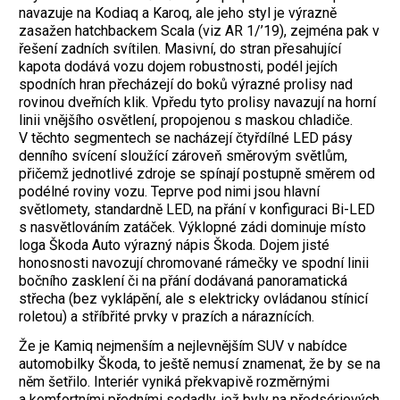
navazuje na Kodiaq a Karoq, ale jeho styl je výrazně
zasažen hatchbackem Scala (viz AR 1/’19), zejména pak v
řešení zadních svítilen. Masivní, do stran přesahující
kapota dodává vozu dojem robustnosti, podél jejích
spodních hran přecházejí do boků výrazné prolisy nad
rovinou dveřních klik. Vpředu tyto prolisy navazují na horní
linii vnějšího osvětlení, propojenou s maskou chladiče.
V těchto segmentech se nacházejí čtyřdílné LED pásy
denního svícení sloužící zároveň směrovým světlům,
přičemž jednotlivé zdroje se spínají postupně směrem od
podélné roviny vozu. Teprve pod nimi jsou hlavní
světlomety, standardně LED, na přání v konfiguraci Bi-LED
s nasvětlováním zatáček. Výklopné zádi dominuje místo
loga Škoda Auto výrazný nápis Škoda. Dojem jisté
honosnosti navozují chromované rámečky ve spodní linii
bočního zasklení či na přání dodávaná panoramatická
střecha (bez vyklápění, ale s elektricky ovládanou stínicí
roletou) a stříbřité prvky v prazích a náraznících.
Že je Kamiq nejmenším a nejlevnějším SUV v nabídce
automobilky Škoda, to ještě nemusí znamenat, že by se na
něm šetřilo. Interiér vyniká překvapivě rozměrnými
a komfortními předními sedadly, jež byly na předsériových