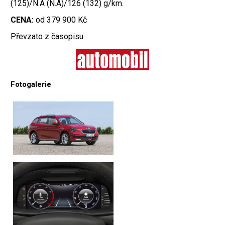
(125)/N.A (N.A)/126 (132) g/km.
CENA:
od 379 900 Kč
Převzato z časopisu
Fotogalerie