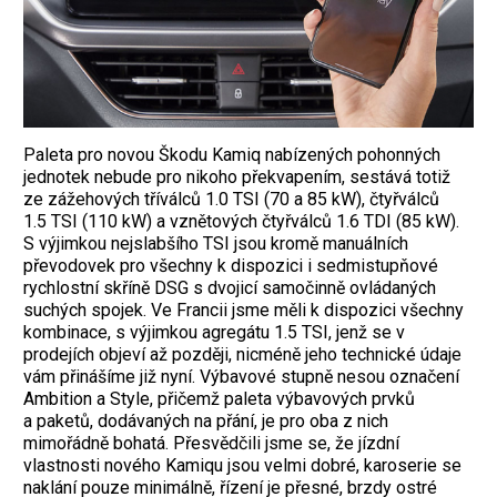
Paleta pro novou Škodu Kamiq nabízených pohonných
jednotek nebude pro nikoho překvapením, sestává totiž
ze zážehových tříválců 1.0 TSI (70 a 85 kW), čtyřválců
1.5 TSI (110 kW) a vznětových čtyřválců 1.6 TDI (85 kW).
S výjimkou nejslabšího TSI jsou kromě manuálních
převodovek pro všechny k dispozici i sedmistupňové
rychlostní skříně DSG s dvojicí samočinně ovládaných
suchých spojek. Ve Francii jsme měli k dispozici všechny
kombinace, s výjimkou agregátu 1.5 TSI, jenž se v
prodejích objeví až později, nicméně jeho technické údaje
vám přinášíme již nyní. Výbavové stupně nesou označení
Ambition a Style, přičemž paleta výbavových prvků
a paketů, dodávaných na přání, je pro oba z nich
mimořádně bohatá. Přesvědčili jsme se, že jízdní
vlastnosti nového Kamiqu jsou velmi dobré, karoserie se
naklání pouze minimálně, řízení je přesné, brzdy ostré