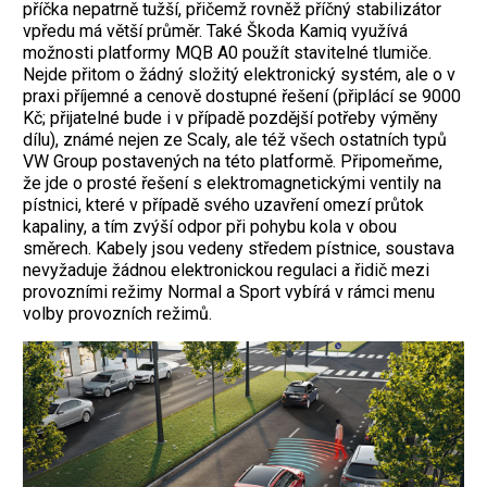
příčka nepatrně tužší, přičemž rovněž příčný stabilizátor
vpředu má větší průměr. Také Škoda Kamiq využívá
možnosti platformy MQB A0 použít stavitelné tlumiče.
Nejde přitom o žádný složitý elektronický systém, ale o v
praxi příjemné a cenově dostupné řešení (připlácí se 9000
Kč; přijatelné bude i v případě pozdější potřeby výměny
dílu), známé nejen ze Scaly, ale též všech ostatních typů
VW Group postavených na této platformě. Připomeňme,
že jde o prosté řešení s elektromagnetickými ventily na
pístnici, které v případě svého uzavření omezí průtok
kapaliny, a tím zvýší odpor při pohybu kola v obou
směrech. Kabely jsou vedeny středem pístnice, soustava
nevyžaduje žádnou elektronickou regulaci a řidič mezi
provozními režimy Normal a Sport vybírá v rámci menu
volby provozních režimů.