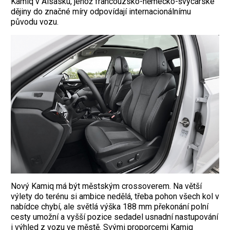
Kamiq v Alsasku, jehož francouzsko-německo-švýcarské
dějiny do značné míry odpovídají internacionálnímu
původu vozu.
Nový Kamiq má být městským crossoverem. Na větší
výlety do terénu si ambice nedělá, třeba pohon všech kol v
nabídce chybí, ale světlá výška 188 mm překonání polní
cesty umožní a vyšší pozice sedadel usnadní nastupování
i výhled z vozu ve městě. Svými proporcemi Kamiq