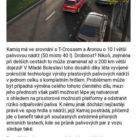
Kamiq má ve srovnání s T-Crossem a Aronou o 10 l větší
palivovou nádrž (50 místo 40 l). Drobnost? Nikoli, zejména
při delších cestách to může znamenat až o 200 km větší
dojezd! V Mladé Boleslavi toho dosáhli díky léta vyvíjené
pokročilé technologii výroby plastových palivových nádrží
v jednom celku s kompletním hrdlem. Problémem může
být případná výměna celého tohoto členitého dílu, mezi
jeho přednosti však patří možnost lépe jej natvarovat
s ohledem na prostorové možnosti platformy a odstranit
riziko odpařování paliva. K němu jinak dochází nejčastěji
právě ve spoji hrdla s nádrží, jejž Kamiq postrádá, přičemž
jde o benefit také při současných extrémně přísných
emisních testech, kde se průnik palivových par z vozu
sleduje také.