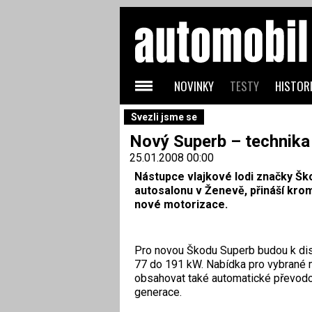
NOVINKY
TESTY
HISTORI
Svezli jsme se
Nový Superb – technika 
25.01.2008 00:00
Nástupce vlajkové lodi značky Šk
autosalonu v Ženevě, přináší kro
nové motorizace.
Pro novou Škodu Superb budou k disp
77 do 191 kW. Nabídka pro vybrané
obsahovat také automatické převodo
generace.