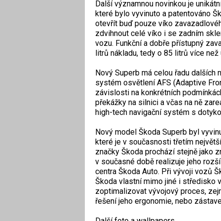
Další významnou novinkou je unikátn
které bylo vyvinuto a patentováno Šk
otevřít buď pouze víko zavazadlovéh
zdvihnout celé víko i se zadním skle
vozu. Funkční a dobře přístupný zav
litrů nákladu, tedy o 85 litrů více n
Nový Superb má celou řadu dalších no
systém osvětlení AFS (Adaptive Fron
závislosti na konkrétních podmínkách
překážky na silnici a včas na ně zare
high-tech navigační systém s dotyk
Nový model Škoda Superb byl vyvinu
které je v současnosti třetím nejvě
značky Škoda prochází stejně jako z
v současné době realizuje jeho rozš
centra Škoda Auto. Při vývoji vozů Š
Škoda vlastní mimo jiné i středisko vi
zoptimalizovat vývojový proces, zejm
řešení jeho ergonomie, nebo zástave
Další foto a wallpapers