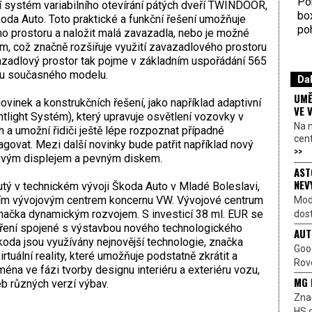
Por
í systém variabilního otevírání pátých dveří TWINDOOR,
bo
oda Auto. Toto praktické a funkční řešení umožňuje
poh
o prostoru a naložit malá zavazadla, nebo je možné
m, což značně rozšiřuje využití zavazadlového prostoru
azadlový prostor tak pojme v základním uspořádání 565
ež u současného modelu.
Dal
UMĚ
vinek a konstrukčních řešení, jako například adaptivní
VE 
tlight Systém), který upravuje osvětlení vozovky v
Na 
 a umožní řidiči ještě lépe rozpoznat případné
cen
agovat. Mezi další novinky bude patřit například nový
>>
ovým displejem a pevným diskem.
AST
NEV
tý v technickém vývoji Škoda Auto v Mladé Boleslavi,
tším vývojovým centrem koncernu VW. Vývojové centrum
Mod
načka dynamickým rozvojem. S investicí 38 ml. EUR se
dost
íření spojené s výstavbou nového technologického
AUT
koda jsou využívány nejnovější technologie, značka
Goo
rtuální reality, které umožňuje podstatně zkrátit a
Rove
éna ve fázi tvorby designu interiéru a exteriéru vozu,
MG 
b různých verzí výbav.
Znač
HS o