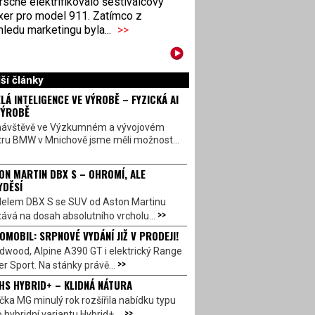
sche elektrifikovalo šestiválcový
xer pro model 911. Zatímco z
ledu marketingu byla...
>>
ší články
LÁ INTELIGENCE VE VÝROBĚ – FYZICKÁ AI
VÝROBĚ
návštěvě ve Výzkumném a vývojovém
tru BMW v Mnichově jsme měli možnost...
ON MARTIN DBX S – OHROMÍ, ALE
YDĚSÍ
elem DBX S se SUV od Aston Martinu
>>
ává na dosah absolutního vrcholu...
OMOBIL: SRPNOVÉ VYDÁNÍ JIŽ V PRODEJI!
dwood, Alpine A390 GT i elektrický Range
>>
r Sport. Na stánky právě...
HS HYBRID+ – KLIDNÁ NÁTURA
ka MG minulý rok rozšířila nabídku typu
>>
 hybridní variantu Hybrid+,...