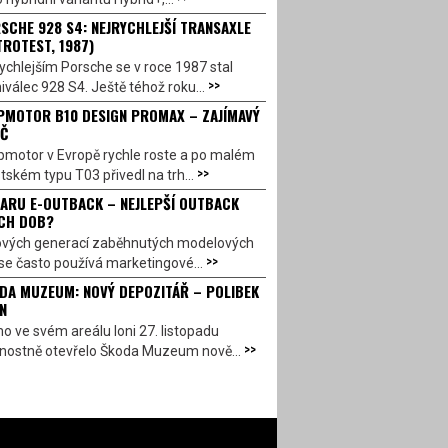
SCHE 928 S4: NEJRYCHLEJŠÍ TRANSAXLE
TROTEST, 1987)
ychlejším Porsche se v roce 1987 stal
>>
válec 928 S4. Ještě téhož roku...
PMOTOR B10 DESIGN PROMAX – ZAJÍMAVÝ
Č
pmotor v Evropě rychle roste a po malém
>>
ském typu T03 přivedl na trh...
ARU E-OUTBACK – NEJLEPŠÍ OUTBACK
CH DOB?
ových generací zaběhnutých modelových
>>
se často používá marketingové...
DA MUZEUM: NOVÝ DEPOZITÁŘ – POLIBEK
N
o ve svém areálu loni 27. listopadu
>>
vnostně otevřelo Škoda Muzeum nově...