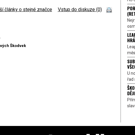
POR
ší články o stejné značce
|
Vstup do diskuze (0)
(RE
Nejr
osmi
LEA
…
HRÁ
ových Škodvek
Lea
měst
SUB
VŠE
U n
řad 
ŠKO
DĚJI
Přím
sla