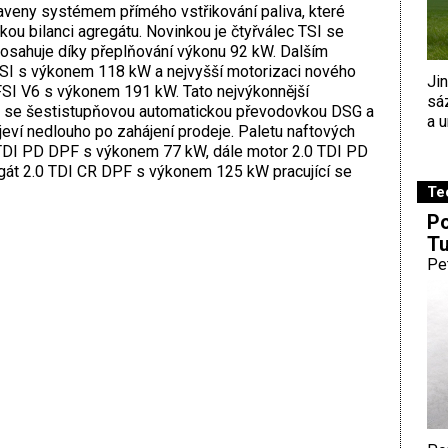
veny systémem přímého vstřikování paliva, které
kou bilanci agregátu. Novinkou je čtyřválec TSI se
dosahuje díky přeplňování výkonu 92 kW. Dalším
SI s výkonem 118 kW a nejvyšší motorizaci nového
Ji
FSI V6 s výkonem 191 kW. Tato nejvýkonnější
sá
 se šestistupňovou automatickou převodovkou DSG a
a u
eví nedlouho po zahájení prodeje. Paletu naftových
 TDI PD DPF s výkonem 77 kW, dále motor 2.0 TDI PD
át 2.0 TDI CR DPF s výkonem 125 kW pracující se
Te
Po
Tu
Pe