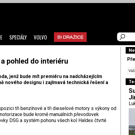
E
SPECIÁLY
VOLVO
Ne
Pře
a pohled do interiéru
oda, jenž bude mít premiéru na nadcházejícím
Te
mě nového designu i zajímavá technická řešení a
Su
Ji
Luk
ozici tři benzínové a tři dieselové motory s výkony od
 motorizace bude kromě manuálních převodovek
vky DSG a systém pohonu všech kol Haldex čtvrté