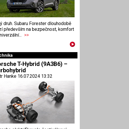
ný druh. Subaru Forester dlouhodobě
zí především na bezpečnost, komfort
niverzální...
>>
chnika
rsche T-Hybrid (9A3B6) –
rbohybrid
tr Hanke 16.07.2024 13:32