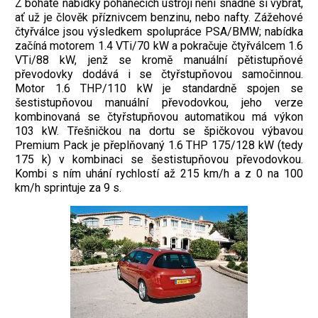
Z bohaté nabídky poháněcích ústrojí není snadné si vybrat,
ať už je člověk příznivcem benzinu, nebo nafty. Zážehové
čtyřválce jsou výsledkem spolupráce PSA/BMW; nabídka
začíná motorem 1.4 VTi/70 kW a pokračuje čtyřválcem 1.6
VTi/88 kW, jenž se kromě manuální pětistupňové
převodovky dodává i se čtyřstupňovou samočinnou.
Motor 1.6 THP/110 kW je standardně spojen se
šestistupňovou manuální převodovkou, jeho verze
kombinovaná se čtyřstupňovou automatikou má výkon
103 kW. Třešničkou na dortu se špičkovou výbavou
Premium Pack je přeplňovaný 1.6 THP 175/128 kW (tedy
175 k) v kombinaci se šestistupňovou převodovkou.
Kombi s ním uhání rychlostí až 215 km/h a z 0 na 100
km/h sprintuje za 9 s.