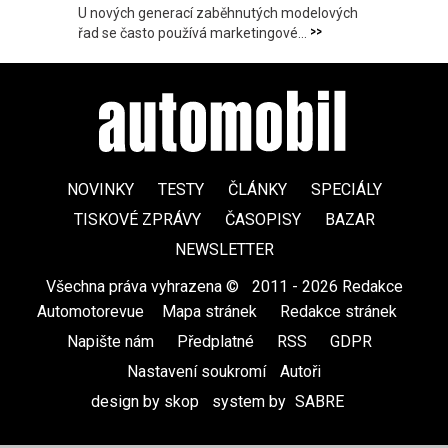
U nových generací zaběhnutých modelových
>>
řad se často používá marketingové...
NOVINKY
TESTY
ČLÁNKY
SPECIÁLY
TISKOVÉ ZPRÁVY
ČASOPISY
BAZAR
NEWSLETTER
Všechna práva vyhrazena ©
|
2011 - 2026 Redakce
Automotorevue
|
Mapa stránek
|
Redakce stránek
|
Napište nám
|
Předplatné
|
RSS
|
GDPR
|
Nastavení soukromí
Autoři
design by skop
|
system by
SABRE
|