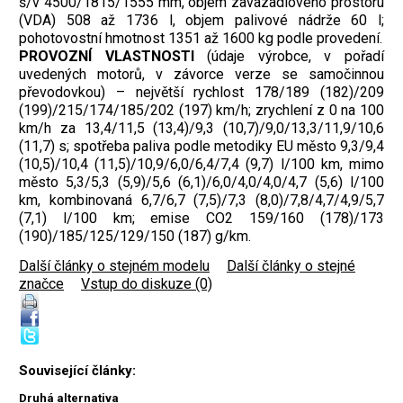
š/v 4500/1815/1555 mm, objem zavazadlového prostoru
(VDA) 508 až 1736 l, objem palivové nádrže 60 l;
pohotovostní hmotnost 1351 až 1600 kg podle provedení.
PROVOZNÍ VLASTNOSTI
(údaje výrobce, v pořadí
uvedených motorů, v závorce verze se samočinnou
převodovkou) – největší rychlost 178/189 (182)/209
(199)/215/174/185/202 (197) km/h; zrychlení z 0 na 100
km/h za 13,4/11,5 (13,4)/9,3 (10,7)/9,0/13,3/11,9/10,6
(11,7) s; spotřeba paliva podle metodiky EU město 9,3/9,4
(10,5)/10,4 (11,5)/10,9/6,0/6,4/7,4 (9,7) l/100 km, mimo
město 5,3/5,3 (5,9)/5,6 (6,1)/6,0/4,0/4,0/4,7 (5,6) l/100
km, kombinovaná 6,7/6,7 (7,5)/7,3 (8,0)/7,8/4,7/4,9/5,7
(7,1) l/100 km; emise CO2 159/160 (178)/173
(190)/185/125/129/150 (187) g/km.
Další články o stejném modelu
|
Další články o stejné
značce
|
Vstup do diskuze (0)
Související články:
Druhá alternativa