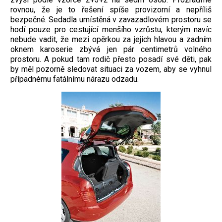
rovnou, že je to řešení spíše provizorní a nepříliš
bezpečné. Sedadla umístěná v zavazadlovém prostoru se
hodí pouze pro cestující menšího vzrůstu, kterým navíc
nebude vadit, že mezi opěrkou za jejich hlavou a zadním
oknem karoserie zbývá jen pár centimetrů volného
prostoru. A pokud tam rodič přesto posadí své děti, pak
by měl pozorně sledovat situaci za vozem, aby se vyhnul
případnému fatálnímu nárazu odzadu.