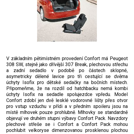
V základním pětimístném provedení Confort má Peugeot
308 SW, stejně jako dřívější 307 Break, plechovou střechu
a zadní sedadlo v podobě po částech sklopné,
asymetricky dělené lavice pro tři cestující se dvěma
úchyty Isofix pro dětské sedačky na bočních místech.
Připomeňme, že na rozdíl od hatchbacku nemá kombi
úchyty Isofix na sedadle spolujezdce vpředu. Model
Confort zdobí jen dvě lesklé vodorovné lišty přes otvor
pro vstup vzduchu v přídi a v předním spoileru jsou na
místě mlhovek pouze prohlubně. Mlhovky se standardně
objevují ve druhém stupni výbavy Confort Pack. Navzdory
plechové střeše se i Confort a Confort Pack mohou
pochlubit velkoryse dimenzovanou prosklenou plochou