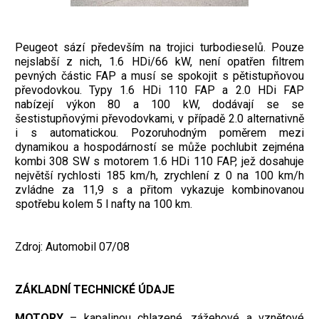
Peugeot sází především na trojici turbodieselů. Pouze
nejslabší z nich, 1.6 HDi/66 kW, není opatřen filtrem
pevných částic FAP a musí se spokojit s pětistupňovou
převodovkou. Typy 1.6 HDi 110 FAP a 2.0 HDi FAP
nabízejí výkon 80 a 100 kW, dodávají se se
šestistupňovými převodovkami, v případě 2.0 alternativně
i s automatickou. Pozoruhodným poměrem mezi
dynamikou a hospodárností se může pochlubit zejména
kombi 308 SW s motorem 1.6 HDi 110 FAP, jež dosahuje
největší rychlosti 185 km/h, zrychlení z 0 na 100 km/h
zvládne za 11,9 s a přitom vykazuje kombinovanou
spotřebu kolem 5 l nafty na 100 km.
Zdroj: Automobil 07/08
ZÁKLADNÍ TECHNICKÉ ÚDAJE
MOTORY
– kapalinou chlazené, zážehové a vznětové