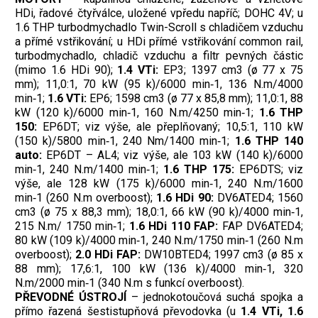
HDi, řadové čtyřválce, uložené vpředu napříč; DOHC 4V; u
1.6 THP turbodmychadlo Twin-Scroll s chladičem vzduchu
a přímé vstřikování; u HDi přímé vstřikování common rail,
turbodmychadlo, chladič vzduchu a filtr pevných částic
(mimo 1.6 HDi 90);
1.4 VTi:
EP3; 1397 cm3 (ø 77 x 75
mm); 11,0:1, 70 kW (95 k)/6000 min‑1, 136 N.m/4000
min‑1;
1.6 VTi:
EP6; 1598 cm3 (ø 77 x 85,8 mm); 11,0:1, 88
kW (120 k)/6000 min‑1, 160 N.m/4250 min‑1;
1.6 THP
150:
EP6DT; viz výše, ale přeplňovaný; 10,5:1, 110 kW
(150 k)/5800 min‑1, 240 Nm/1400 min‑1;
1.6 THP 140
auto:
EP6DT – AL4; viz výše, ale 103 kW (140 k)/6000
min‑1, 240 N.m/1400 min‑1;
1.6 THP 175:
EP6DTS; viz
výše, ale 128 kW (175 k)/6000 min‑1, 240 N.m/1600
min‑1 (260 N.m overboost);
1.6 HDi 90:
DV6ATED4; 1560
cm3 (ø 75 x 88,3 mm); 18,0:1, 66 kW (90 k)/4000 min‑1,
215 N.m/ 1750 min‑1;
1.6 HDi 110 FAP:
FAP DV6ATED4;
80 kW (109 k)/4000 min‑1, 240 N.m/1750 min‑1 (260 N.m
overboost);
2.0 HDi FAP:
DW10BTED4; 1997 cm3 (ø 85 x
88 mm); 17,6:1, 100 kW (136 k)/4000 min‑1, 320
N.m/2000 min‑1 (340 N.m s funkcí overboost).
PŘEVODNÉ ÚSTROJÍ
– jednokotoučová suchá spojka a
přímo řazená šestistupňová převodovka (u
1.4 VTi, 1.6