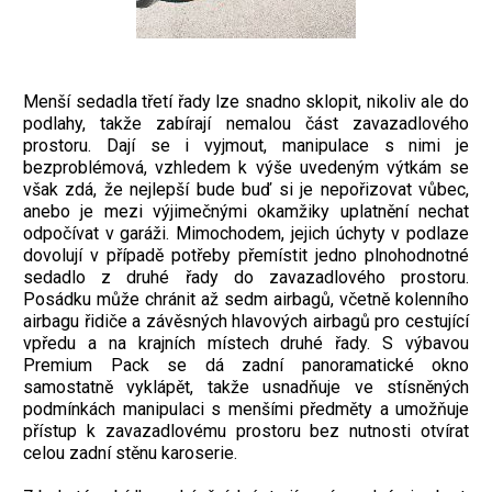
Menší sedadla třetí řady lze snadno sklopit, nikoliv ale do
podlahy, takže zabírají nemalou část zavazadlového
prostoru. Dají se i vyjmout, manipulace s nimi je
bezproblémová, vzhledem k výše uvedeným výtkám se
však zdá, že nejlepší bude buď si je nepořizovat vůbec,
anebo je mezi výjimečnými okamžiky uplatnění nechat
odpočívat v garáži. Mimochodem, jejich úchyty v podlaze
dovolují v případě potřeby přemístit jedno plnohodnotné
sedadlo z druhé řady do zavazadlového prostoru.
Posádku může chránit až sedm airbagů, včetně kolenního
airbagu řidiče a závěsných hlavových airbagů pro cestující
vpředu a na krajních místech druhé řady. S výbavou
Premium Pack se dá zadní panoramatické okno
samostatně vyklápět, takže usnadňuje ve stísněných
podmínkách manipulaci s menšími předměty a umožňuje
přístup k zavazadlovému prostoru bez nutnosti otvírat
celou zadní stěnu karoserie.