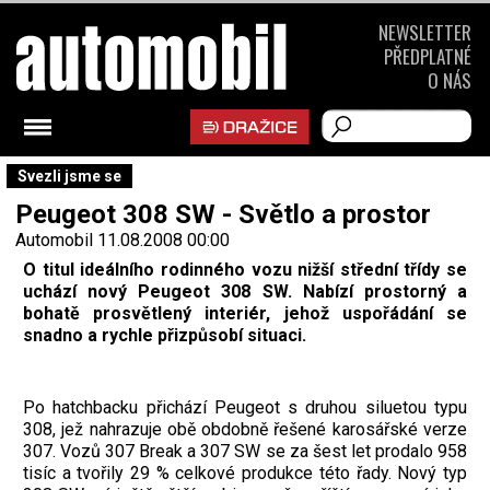
NEWSLETTER
PŘEDPLATNÉ
O NÁS
Svezli jsme se
Peugeot 308 SW - Světlo a prostor
Automobil
11.08.2008 00:00
O titul ideálního rodinného vozu nižší střední třídy se
uchází nový Peugeot 308 SW. Nabízí prostorný a
bohatě prosvětlený interiér, jehož uspořádání se
snadno a rychle přizpůsobí situaci.
Po hatchbacku přichází Peugeot s druhou siluetou typu
308, jež nahrazuje obě obdobně řešené karosářské verze
307. Vozů 307 Break a 307 SW se za šest let prodalo 958
tisíc a tvořily 29 % celkové produkce této řady. Nový typ