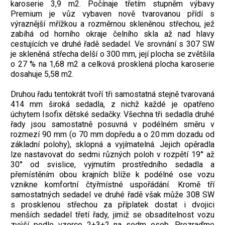
karoserie 3,9 m2. Počínaje třetím stupněm výbavy
Premium je vůz vybaven nově tvarovanou přídí s
výraznější mřížkou a rozměrnou skleněnou střechou, jež
zabíhá od horního okraje čelního skla až nad hlavy
cestujících ve druhé řadě sedadel. Ve srovnání s 307 SW
je skleněná střecha delší o 300 mm, její plocha se zvětšila
o 27 % na 1,68 m2 a celková prosklená ­plocha karoserie
dosahuje 5,58 m2.
Druhou řadu tentokrát tvoří tři samostatná stejně tvarovaná
414 mm široká sedadla, z nichž každé je opatřeno
úchytem Isofix dětské sedačky. Všechna tři sedadla druhé
řady jsou samostatně posuvná v podélném směru v
rozmezí 90 mm (o 70 mm dopředu a o 20 mm dozadu od
základní polohy), sklopná a vyjímatelná. Jejich opěradla
lze nastavovat do sedmi různých poloh v rozpětí 19° až
30° od svislice, vyjmutím prostředního sedadla a
přemístěním obou krajních blíže k podélné ose vozu
vznikne komfortní čtyřmístné uspořádání. Kromě tří
samostatných sedadel ve druhé řadě však může 308 SW
s prosklenou střechou za příplatek dostat i dvojici
menších sedadel třetí řady, jimiž se obsaditelnost vozu
zvýší podle vzorce 2+3+2 na sedm osob. Prozraďme