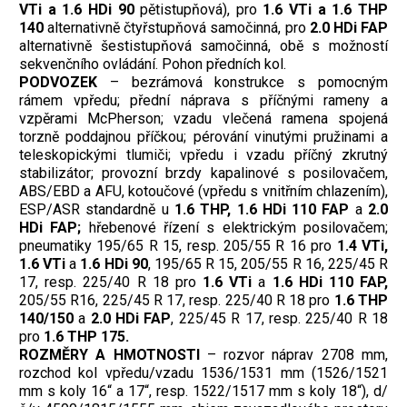
VTi a 1.6 HDi 90
pětistupňová), pro
1.6 VTi a 1.6 THP
140
alternativně čtyřstupňová samočinná, pro
2.0 HDi FAP
alternativně šestistupňová samočinná, obě s možností
sekvenčního ovládání. Pohon předních kol.
PODVOZEK
– bezrámová konstrukce s pomocným
rámem vpředu; přední náprava s příčnými rameny a
vzpěrami McPherson; vzadu vlečená ramena spojená
torzně poddajnou příčkou; pérování vinutými pružinami a
teleskopickými tlumiči; vpředu i vzadu příčný zkrutný
stabilizátor; provozní brzdy kapalinové s posilovačem,
ABS/EBD a AFU, kotoučové (vpředu s vnitřním chlazením),
ESP/ASR standardně u
1.6 THP, 1.6
HDi 110 FAP
a
2.0
HDi FAP;
hřebenové řízení s elektrickým posilovačem;
pneumatiky 195/65 R 15, resp. 205/55 R 16 pro
1.4 VTi,
1.6 VTi
a
1.6 HDi 90
, 195/65 R 15, 205/55 R 16, 225/45 R
17, resp. 225/40 R 18 pro
1.6 VTi
a
1.6 HDi 110 FAP,
205/55 R16, 225/45 R 17, resp. 225/40 R 18 pro
1.6 THP
140/150
a
2.0 HDi FAP
, 225/45 R 17, resp. 225/40 R 18
pro
1.6 THP 175.
ROZMĚRY A HMOTNOSTI
– rozvor náprav 2708 mm,
rozchod kol vpředu/vzadu 1536/1531 mm (1526/1521
mm s koly 16“ a 17“, resp. 1522/1517 mm s koly 18“), d/