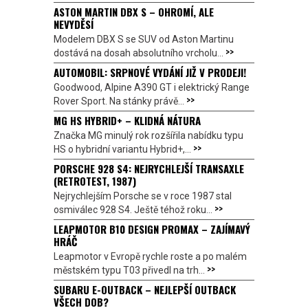
ASTON MARTIN DBX S – OHROMÍ, ALE
NEVYDĚSÍ
Modelem DBX S se SUV od Aston Martinu
>>
dostává na dosah absolutního vrcholu...
AUTOMOBIL: SRPNOVÉ VYDÁNÍ JIŽ V PRODEJI!
Goodwood, Alpine A390 GT i elektrický Range
>>
Rover Sport. Na stánky právě...
MG HS HYBRID+ – KLIDNÁ NÁTURA
Značka MG minulý rok rozšířila nabídku typu
>>
HS o hybridní variantu Hybrid+,...
PORSCHE 928 S4: NEJRYCHLEJŠÍ TRANSAXLE
(RETROTEST, 1987)
Nejrychlejším Porsche se v roce 1987 stal
>>
osmiválec 928 S4. Ještě téhož roku...
LEAPMOTOR B10 DESIGN PROMAX – ZAJÍMAVÝ
HRÁČ
Leapmotor v Evropě rychle roste a po malém
>>
městském typu T03 přivedl na trh...
SUBARU E-OUTBACK – NEJLEPŠÍ OUTBACK
VŠECH DOB?