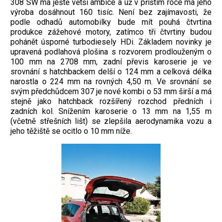
308 SW má ještě větší ambice a už v příštím roce má jeho
výroba dosáhnout 160 tisíc. Není bez zajímavosti, že
podle odhadů automobilky bude mít pouhá čtvrtina
produkce zážehové motory, zatímco tři čtvrtiny budou
pohánět úsporné turbodiesely HDi. Základem novinky je
upravená podlahová plošina s rozvorem prodlouženým o
100 mm na 2708 mm, zadní převis karoserie je ve
srovnání s hatchbackem delší o 124 mm a celková délka
narostla o 224 mm na rovných 4,50 m. Ve srovnání se
svým předchůdcem 307 je nové kombi o 53 mm širší a má
stejně jako hatchback rozšířený rozchod předních i
zadních kol. Snížením karoserie o 13 mm na 1,55 m
(včetně střešních lišt) se zlepšila aerodynamika vozu a
jeho těžiště se ocitlo o 10 mm níže.