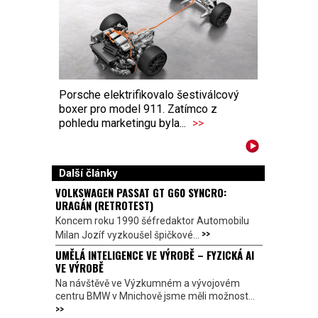
Porsche elektrifikovalo šestiválcový
boxer pro model 911. Zatímco z
pohledu marketingu byla...
>>
Další články
VOLKSWAGEN PASSAT GT G60 SYNCRO:
URAGÁN (RETROTEST)
Koncem roku 1990 šéfredaktor Automobilu
>>
Milan Jozíf vyzkoušel špičkové...
UMĚLÁ INTELIGENCE VE VÝROBĚ – FYZICKÁ AI
VE VÝROBĚ
Na návštěvě ve Výzkumném a vývojovém
centru BMW v Mnichově jsme měli možnost...
>>