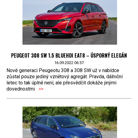
PEUGEOT 308 SW 1.5 BLUEHDI EAT8 – ÚSPORNÝ ELEGÁN
16.09.2022 06:57
Nové generaci Peugeotu 308 a 308 SW už v nabídce
zůstal pouze jediný vznětový agregát. Pravda, dálniční
letec to tak úplně není, ale přesvědčit dokáže jinými
dovednostmi.
>>