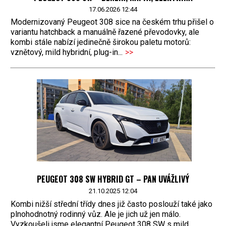
17.06.2026 12:44
Modernizovaný Peugeot 308 sice na českém trhu přišel o
variantu hatchback a manuálně řazené převodovky, ale
kombi stále nabízí jedinečně širokou paletu motorů:
vznětový, mild hybridní, plug-in...
>>
PEUGEOT 308 SW HYBRID GT – PAN UVÁŽLIVÝ
21.10.2025 12:04
Kombi nižší střední třídy dnes již často poslouží také jako
plnohodnotný rodinný vůz. Ale je jich už jen málo.
Vyzkoušeli jsme elegantní Peugeot 308 SW s mild