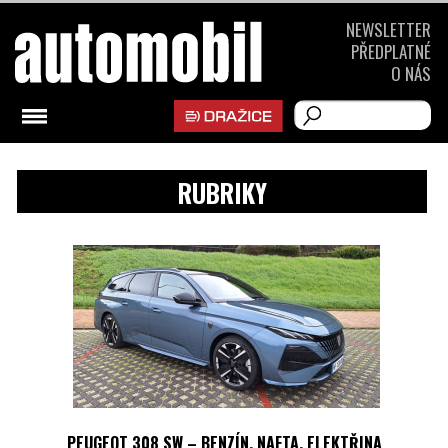
NEWSLETTER
PŘEDPLATNÉ
O NÁS
RUBRIKY
PEUGEOT 308 SW – BENZÍN, NAFTA, ELEKTŘINA