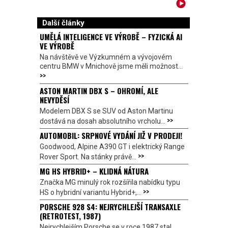
Další články
UMĚLÁ INTELIGENCE VE VÝROBĚ – FYZICKÁ AI
VE VÝROBĚ
Na návštěvě ve Výzkumném a vývojovém
centru BMW v Mnichově jsme měli možnost...
>>
ASTON MARTIN DBX S – OHROMÍ, ALE
NEVYDĚSÍ
Modelem DBX S se SUV od Aston Martinu
>>
dostává na dosah absolutního vrcholu...
AUTOMOBIL: SRPNOVÉ VYDÁNÍ JIŽ V PRODEJI!
Goodwood, Alpine A390 GT i elektrický Range
>>
Rover Sport. Na stánky právě...
MG HS HYBRID+ – KLIDNÁ NÁTURA
Značka MG minulý rok rozšířila nabídku typu
>>
HS o hybridní variantu Hybrid+,...
PORSCHE 928 S4: NEJRYCHLEJŠÍ TRANSAXLE
(RETROTEST, 1987)
Nejrychlejším Porsche se v roce 1987 stal