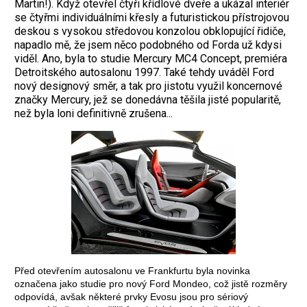
Martin!). Když otevřel čtyři křídlové dveře a ukázal interiér
se čtyřmi individuálními křesly a futuristickou přístrojovou
deskou s vysokou středovou konzolou obklopující řidiče,
napadlo mě, že jsem něco podobného od Forda už kdysi
viděl. Ano, byla to studie Mercury MC4 Concept, premiéra
Detroitského autosalonu 1997. Také tehdy uváděl Ford
nový designový směr, a tak pro jistotu využil koncernové
značky Mercury, jež se donedávna těšila jisté popularitě,
než byla loni definitivně zrušena...
Před otevřením autosalonu ve Frankfurtu byla novinka
označena jako studie pro nový Ford Mondeo, což jistě rozměry
odpovídá, avšak některé prvky Evosu jsou pro sériový