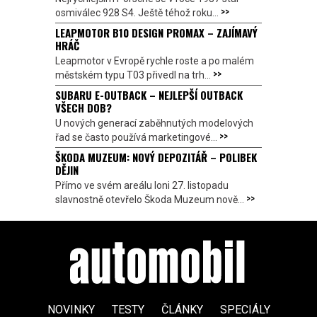
>>
osmiválec 928 S4. Ještě téhož roku...
LEAPMOTOR B10 DESIGN PROMAX – ZAJÍMAVÝ
HRÁČ
Leapmotor v Evropě rychle roste a po malém
>>
městském typu T03 přivedl na trh...
SUBARU E-OUTBACK – NEJLEPŠÍ OUTBACK
VŠECH DOB?
U nových generací zaběhnutých modelových
>>
řad se často používá marketingové...
ŠKODA MUZEUM: NOVÝ DEPOZITÁŘ – POLIBEK
DĚJIN
Přímo ve svém areálu loni 27. listopadu
>>
slavnostně otevřelo Škoda Muzeum nově...
NOVINKY
TESTY
ČLÁNKY
SPECIÁLY