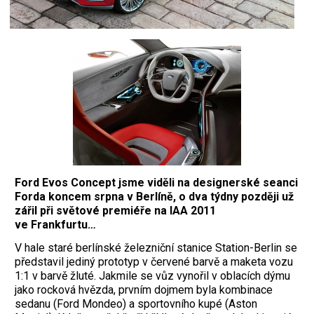
Ford Evos Concept jsme viděli na designerské seanci
Forda koncem srpna v Berlíně, o dva týdny později už
zářil při světové premiéře na IAA 2011
ve Frankfurtu…
V hale staré berlínské železniční stanice Station-Berlin se
představil jediný prototyp v červené barvě a maketa vozu
1:1 v barvě žluté. Jakmile se vůz vynořil v oblacích dýmu
jako rocková hvězda, prvním dojmem byla kombinace
sedanu (Ford Mondeo) a sportovního kupé (Aston