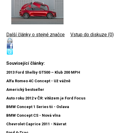
Další články o stejné značce
|
Vstup do diskuze (0)
Související články:
2013 Ford Shelby GT500 – Klub 200 MPH
Alfa Romeo 4C Concept - Už vážně
Americký bestseller
Auto roku 2012 v ČR: vítězem je Ford Focus
BMW Concept 1 Series tii - Oslava
BMW Concept CS - Nová vlna
Chevrolet Caprice 2011 - Návrat
Ford 4-Trac