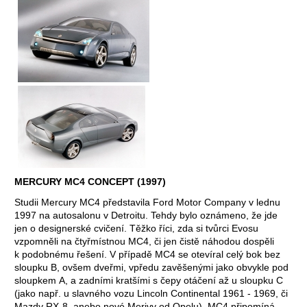
MERCURY MC4 CONCEPT (1997)
Studii Mercury MC4 představila Ford Motor Company v lednu
1997 na autosalonu v Detroitu. Tehdy bylo oznámeno, že jde
jen o designerské cvičení. Těžko říci, zda si tvůrci Evosu
vzpomněli na čtyřmístnou MC4, či jen čistě náhodou dospěli
k podobnému řešení. V případě MC4 se otevíral celý bok bez
sloupku B, ovšem dveřmi, vpředu zavěšenými jako obvykle pod
sloupkem A, a zadními kratšími s čepy otáčení až u sloupku C
(jako např. u slavného vozu Lincoln Continental 1961 - 1969, či
Mazdy RX‑8, anebo nové Merivy od Opelu). MC4 připomíná