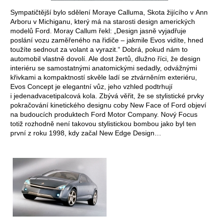
Sympatičtější bylo sdělení Moraye Calluma, Skota žijícího v Ann
Arboru v Michiganu, který má na starosti design amerických
modelů Ford. Moray Callum řekl: „Design jasně vyjadřuje
poslání vozu zaměřeného na řidiče – jakmile Evos vidíte, hned
toužíte sednout za volant a vy­razit.“ Dobrá, pokud nám to
automobil vlastně dovolí. Ale dost žertů, dlužno říci, že design
interiéru se samostatnými anatomickými ­sedadly, odvážnými
křivkami a kompaktností skvěle ladí se ztvárněním exteriéru,
Evos Concept je elegantní vůz, jeho vzhled podtrhují
i jedenadvacetipalcová kola. Zbývá věřit, že se stylistické prvky
pokračování kinetického designu coby New Face of Ford objeví
na budoucích produktech Ford Motor Company. Nový Focus
totiž rozhodně není takovou stylistickou bombou jako byl ten
první z roku 1998, kdy začal New Edge Design…