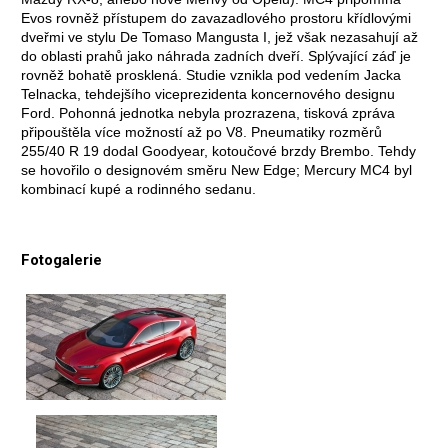
Evos rovněž přístupem do zavazadlového prostoru křídlovými
dveřmi ve stylu De Tomaso Mangusta I, jež však nezasahují až
do oblasti prahů jako náhrada zadních dveří. Splývající záď je
rovněž bohatě prosklená. Studie vznikla pod vedením Jacka
Telnacka, tehdejšího viceprezidenta koncernového designu
Ford. Pohonná jednotka nebyla prozrazena, tisková zpráva
připouštěla více možností až po V8. Pneumatiky rozměrů
255/40 R 19 dodal Goodyear, kotoučové brzdy Brembo. Tehdy
se hovořilo o designovém směru New Edge; Mercury MC4 byl
kombinací kupé a rodinného sedanu.
Fotogalerie