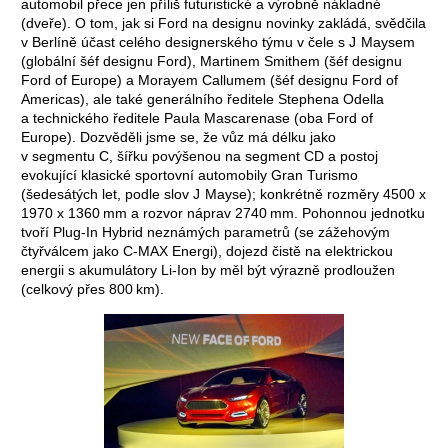
automobil přece jen příliš futuristické a vý­robně nákladné
(dveře). O tom, jak si Ford na designu novinky zakládá, svědčila
v Berlíně účast celého designerského týmu v čele s J Maysem
(globální šéf designu Ford), Martinem Smithem (šéf designu
Ford of Europe) a Morayem Callumem (šéf designu Ford of
Americas), ale také generálního ředitele Stephena Odella
a technického ředitele Paula Mascarenase (oba Ford of
Europe). Dozvěděli jsme se, že vůz má délku jako
v segmentu C, šířku povýšenou na segment CD a postoj
evokující klasické sportovní automobily Gran Turismo
(šedesátých let, podle slov J Mayse); konkrétně rozměry 4500 x
1970 x 1360 mm a rozvor náprav 2740 mm. Pohonnou jednotku
tvoří Plug-In Hybrid neznámých parametrů (se zážehovým
čtyřválcem jako C‑MAX Energi), dojezd čistě na elektrickou
energii s akumulátory Li‑Ion by měl být vý­razně prodloužen
(celkový přes 800 km).