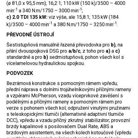
(ø 81,0 x 95,5 mm); 16,2:1; 110 kW (150 k)/3500 – 4000
-1
-1
min
a 340 N.m/1750 – 3000 min
;
c) 2.0 TDI 135 kW:
viz výše, ale 15,8:1; 135 kW (184
-1
-1
k)/3500 – 4000 min
a 380 N.m/1750 – 3250 min
.
PŘEVODNÉ ÚSTROJÍ
Šestistupňová manuálně řazená převodovka pro
b)
, na
přání dvouspojková DSG pro
a/b/c
, z toho pro
a)
a
c)
standardně a pro
b)
sedmistupňová; pohon všech kol s
vícelamelovou hydraulickou spojkou.
PODVOZEK
Bezrámová konstrukce s pomocným rámem vpředu;
přední náprava s dolními trojúhelníkovými příčnými rameny
a vzpěrami McPherson, vzadu víceprvkové zavěšení s
podélnými a příčnými rameny a pomocným rámem pro
verze s pohonem všech kol; odpružení vinutými pružinami
s teleskopickými tlumiči (alternativně adaptivní tlumiče
DCC), vpředu a vzadu příčný zkrutný stabilizátor; provozní
brzdy kapalinové s posilovačem Dual Rate, ABS a
brzdovým asistentem, na všech kolech kotoučové (vpředu