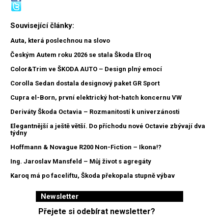
Související články:
Auta, která poslechnou na slovo
Českým Autem roku 2026 se stala Škoda Elroq
Color&Trim ve ŠKODA AUTO – Design plný emocí
Corolla Sedan dostala designový paket GR Sport
Cupra el-Born, první elektrický hot-hatch koncernu VW
Deriváty Škoda Octavia – Rozmanitostí k univerzánosti
Elegantnější a ještě větší. Do příchodu nové Octavie zbývají dva
týdny
Hoffmann & Novague R200 Non-Fiction – Ikona!?
Ing. Jaroslav Mansfeld – Můj život s agregáty
Karoq má po faceliftu, Škoda překopala stupně výbav
Newsletter
Přejete si odebírat newsletter?