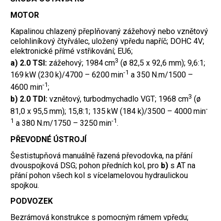
MOTOR
Kapalinou chlazený přeplňovaný zážehový nebo vznětový
celohliníkový čtyřválec, uložený vpředu napříč; DOHC 4V;
elektronické přímé vstřikování; EU6;
3
a) 2.0 TSI:
zážehový; 1984 cm
(ø 82,5 x 92,6 mm); 9,6:1;
-1
169 kW (230 k)/4700 – 6200 min
a 350 N.m/1500 –
-1
4600 min
;
3
b) 2.0 TDI:
vznětový, turbodmychadlo VGT; 1968 cm
(ø
-
81,0 x 95,5 mm); 15,8:1; 135 kW (184 k)/3500 – 4000 min
1
-1
a 380 N.m/1750 – 3250 min
.
PŘEVODNÉ ÚSTROJÍ
Šestistupňová manuálně řazená převodovka, na přání
dvouspojková DSG; pohon předních kol, pro
b)
s AT na
přání pohon všech kol s vícelamelovou hydraulickou
spojkou.
PODVOZEK
Bezrámová konstrukce s pomocným rámem vpředu;