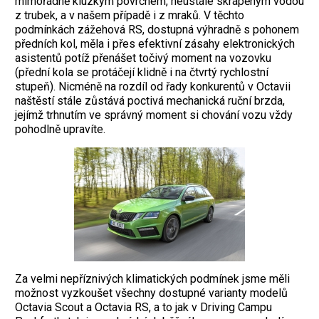
mimořádně kluzkým povrchem, neustále skrápěným vodou
z trubek, a v našem případě i z mraků. V těchto
podmínkách zážehová RS, dostupná výhradně s pohonem
předních kol, měla i přes efektivní zásahy elektronických
asistentů potíž přenášet točivý moment na vozovku
(přední kola se protáčejí klidně i na čtvrtý rychlostní
stupeň). Nicméně na rozdíl od řady konkurentů v Octavii
naštěstí stále zůstává poctivá mechanická ruční brzda,
jejímž trhnutím ve správný moment si chování vozu vždy
pohodlně upravíte.
Za velmi nepříznivých klimatických podmínek jsme měli
možnost vyzkoušet všechny dostupné varianty modelů
Octavia Scout a Octavia RS, a to jak v Driving Campu