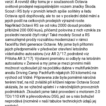
verzí. A rovněž díky tomu je v současnosti Octavia
světově prodejně nejúspěšnějším vozem značky Škoda.
Scout i RS byly v prvních letech spíše solitéry a řadu
Octavia spíš doplňovaly, ale to se v poslední době mění a
jejich podíl na celkových prodejích výrazně roste.
Například Octavií RS se od roku 2000 dosud prodalo
přibližně 200 000 kusů, přičemž polovina z nich vznikla za
poslední necelé čtyři roky! Také modely Scout a RS
samozřejmě prošly rozsáhlou modernizací v rámci
faceliftu třetí generace Octavie. My jsme byli přítomni
jejich předpremiéře v předvečer otevření letošního
vídeňského autosalonu (viz AR 2/’17; podrobně viz
Příloha AR 3/’17). Výstavní premiéru si odbyly na letošním
autosalonu v Ženevě a my jsme je mezi prvními měli
možnost vyzkoušet již na počátku dubna v multifunkčním
areálu Driving Camp Pachfurth nějakých 30 kilometrů na
východ od Vídně. Připravena zde byla poměrně náročná
terénní trať, na níž zvláště při křížení náprav Octavia Scout
ukázala, že se výtečně uplatní i v náročnějších provozních
podmínkách. Zkoušeli jsme také provedení s motorem 2.0
TDI/110 kW a převodovkou DSG, jež se u nás bohužel
neprodává (nicméně v naší tabulce technických údajů jej
najdete).