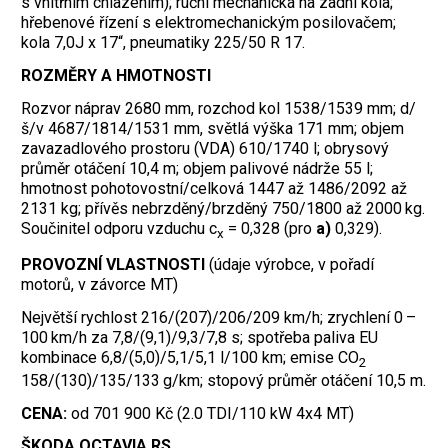
s vnitřním chlazením); ruční mechanická na zadní kola;
hřebenové řízení s elektromechanickým posilovačem;
kola 7,0J x 17“, pneumatiky 225/50 R 17.
ROZMĚRY A HMOTNOSTI
Rozvor náprav 2680 mm, rozchod kol 1538/1539 mm; d/
š/v 4687/1814/1531 mm, světlá výška 171 mm; objem
zavazadlového prostoru (VDA) 610/1740 l; obrysový
průměr otáčení 10,4 m; objem palivové nádrže 55 l;
hmotnost pohotovostní/celková 1447 až 1486/2092 až
2131 kg; přívěs nebrzděný/brzděný 750/1800 až 2000 kg.
Součinitel odporu vzduchu c
= 0,328 (pro
a)
0,329).
x
PROVOZNÍ VLASTNOSTI
(údaje výrobce, v pořadí
motorů, v závorce MT)
Největší rychlost 216/(207)/206/209 km/h; zrychlení 0 –
100 km/h za 7,8/(9,1)/9,3/7,8 s; spotřeba paliva EU
kombinace 6,8/(5,0)/5,1/5,1 l/100 km; emise CO
2
158/(130)/135/133 g/km; stopový průměr otáčení 10,5 m.
CENA:
od 701 900 Kč (2.0 TDI/110 kW 4x4 MT)
ŠKODA OCTAVIA RS