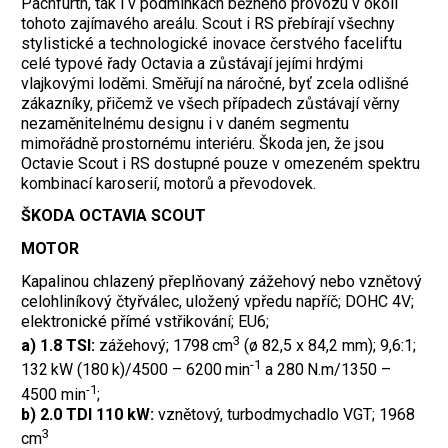
Pachfurth, tak i v podmínkách běžného provozu v okolí
tohoto zajímavého areálu. Scout i RS přebírají všechny
stylistické a technologické inovace čerstvého faceliftu
celé typové řady Octavia a zůstávají jejími hrdými
vlajkovými loděmi. Směřují na náročné, byť zcela odlišné
zákazníky, přičemž ve všech případech zůstávají věrny
nezaměnitelnému designu i v daném segmentu
mimořádně prostornému interiéru. Škoda jen, že jsou
Octavie Scout i RS dostupné pouze v omezeném spektru
kombinací karoserií, motorů a převodovek.
ŠKODA OCTAVIA SCOUT
MOTOR
Kapalinou chlazený přeplňovaný zážehový nebo vznětový
celohliníkový čtyřválec, uložený vpředu napříč; DOHC 4V;
elektronické přímé vstřikování; EU6;
3
a) 1.8 TSI:
zážehový; 1798 cm
(ø 82,5 x 84,2 mm); 9,6:1;
-1
132 kW (180 k)/4500 – 6200 min
a 280 N.m/1350 –
-1
4500 min
;
b) 2.0 TDI 110 kW:
vznětový, turbodmychadlo VGT; 1968
3
cm