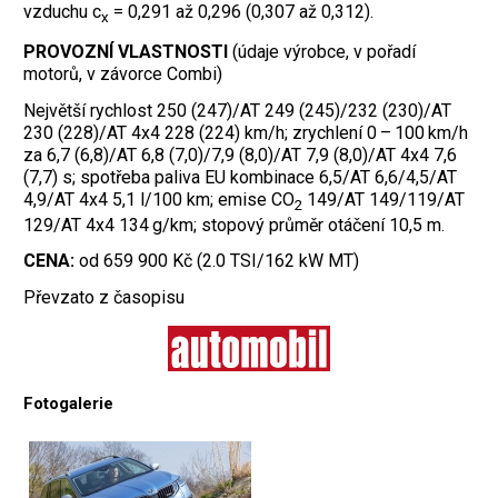
vzduchu c
= 0,291 až 0,296 (0,307 až 0,312).
x
PROVOZNÍ VLASTNOSTI
(údaje výrobce, v pořadí
motorů, v závorce Combi)
Největší rychlost 250 (247)/AT 249 (245)/232 (230)/AT
230 (228)/AT 4x4 228 (224) km/h; zrychlení 0 – 100 km/h
za 6,7 (6,8)/AT 6,8 (7,0)/7,9 (8,0)/AT 7,9 (8,0)/AT 4x4 7,6
(7,7) s; spotřeba paliva EU kombinace 6,5/AT 6,6/4,5/AT
4,9/AT 4x4 5,1 l/100 km; emise CO
149/AT 149/119/AT
2
129/AT 4x4 134 g/km; stopový průměr otáčení 10,5 m.
CENA:
od 659 900 Kč (2.0 TSI/162 kW MT)
Převzato z časopisu
Fotogalerie