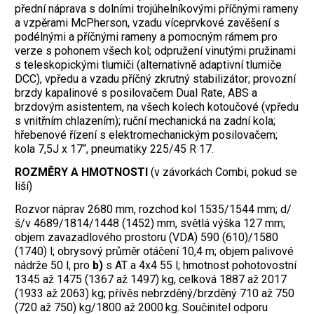
přední náprava s dolními trojúhelníkovými příčnými rameny
a vzpěrami McPherson, vzadu víceprvkové zavěšení s
podélnými a příčnými rameny a pomocným rámem pro
verze s pohonem všech kol; odpružení vinutými pružinami
s teleskopickými tlumiči (alternativně adaptivní tlumiče
DCC), vpředu a vzadu příčný zkrutný stabilizátor; provozní
brzdy kapalinové s posilovačem Dual Rate, ABS a
brzdovým asistentem, na všech kolech kotoučové (vpředu
s vnitřním chlazením); ruční mechanická na zadní kola;
hřebenové řízení s elektromechanickým posilovačem;
kola 7,5J x 17“, pneumatiky 225/45 R 17.
ROZMĚRY A HMOTNOSTI
(v závorkách Combi, pokud se
liší)
Rozvor náprav 2680 mm, rozchod kol 1535/1544 mm; d/
š/v 4689/1814/1448 (1452) mm, světlá výška 127 mm;
objem zavazadlového prostoru (VDA) 590 (610)/1580
(1740) l; obrysový průměr otáčení 10,4 m; objem palivové
nádrže 50 l, pro
b)
s AT a 4x4 55 l; hmotnost pohotovostní
1345 až 1475 (1367 až 1497) kg, celková 1887 až 2017
(1933 až 2063) kg; přívěs nebrzděný/brzděný 710 až 750
(720 až 750) kg/1800 až 2000 kg. Součinitel odporu