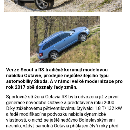
Verze Scout a RS tradičně korunují modelovou
nabídku Octavie, prodejně nejdůležitějšího typu
automobilky Škoda. A v rámci velké modernizace pro
rok 2017 obě doznaly řady změn.
Sportovně střižená Octavia RS byla odvozena již z první
generace novodobé Octavie a představena roku 2000.
Díky zážehovému pětiventilovému čtyřválci 1.8 T/132 kW
a řadě modifikací na podvozku nabídla dynamické
vlastnosti, o nichž se ještě nedávno Boleslavským ani
nesnilo, vždyť samotná Octavia přišla jen čtyři roky před