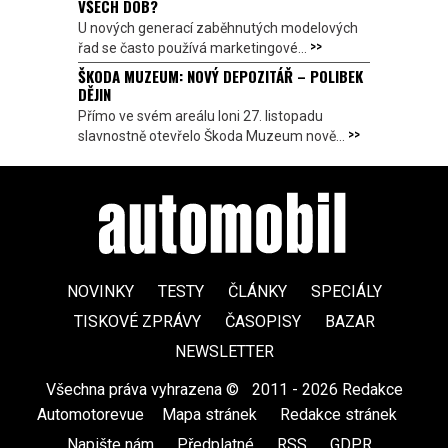
VŠECH DOB?
U nových generací zaběhnutých modelových
>>
řad se často používá marketingové...
ŠKODA MUZEUM: NOVÝ DEPOZITÁŘ – POLIBEK
DĚJIN
Přímo ve svém areálu loni 27. listopadu
>>
slavnostně otevřelo Škoda Muzeum nově...
NOVINKY
TESTY
ČLÁNKY
SPECIÁLY
TISKOVÉ ZPRÁVY
ČASOPISY
BAZAR
NEWSLETTER
Všechna práva vyhrazena ©
|
2011 - 2026 Redakce
Automotorevue
|
Mapa stránek
|
Redakce stránek
|
Napište nám
|
Předplatné
|
RSS
|
GDPR
|