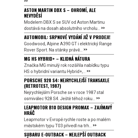
>>
ASTON MARTIN DBX S – OHROMÍ, ALE
NEVYDĚSÍ
Modelem DBX S se SUV od Aston Martinu
>>
dostává na dosah absolutního vrcholu...
AUTOMOBIL: SRPNOVÉ VYDÁNÍ JIŽ V PRODEJI!
Goodwood, Alpine A390 GT i elektrický Range
>>
Rover Sport. Na stánky právě...
MG HS HYBRID+ – KLIDNÁ NÁTURA
Značka MG minulý rok rozšířila nabídku typu
>>
HS o hybridní variantu Hybrid+,...
PORSCHE 928 S4: NEJRYCHLEJŠÍ TRANSAXLE
(RETROTEST, 1987)
Nejrychlejším Porsche se v roce 1987 stal
>>
osmiválec 928 S4. Ještě téhož roku...
LEAPMOTOR B10 DESIGN PROMAX – ZAJÍMAVÝ
HRÁČ
Leapmotor v Evropě rychle roste a po malém
>>
městském typu T03 přivedl na trh...
SUBARU E-OUTBACK – NEJLEPŠÍ OUTBACK