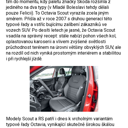
tím do momentu, kdy paletu značky Škoda rozšířila z
jediného na dva typy (v Mladé Boleslavi tehdy dělali
pouze Felicii). To Octavia Scout vyrazila zcela jiným
směrem. Přišla až v roce 2007 s druhou generací této
typové řady a vstříc bujícímu zalíbení zákazníků ve
vozech SUV. Po desíti letech je jasné, že Octavia Scout
vsadila na správný recept: stále nabízí pohon všech kol,
oplastovanou karoserii a vlivem zvýšené světlosti
průchodnost terénem na úrovni většiny obvyklých SUV, ale
na rozdíl od nich vyniká prostorným interiérem a stabilitou
i při rychlejší jízdě.
Modely Scout a RS patří i dnes k vrcholným variantám
typové řady Octavia, vynikající skutečně širokou škálou