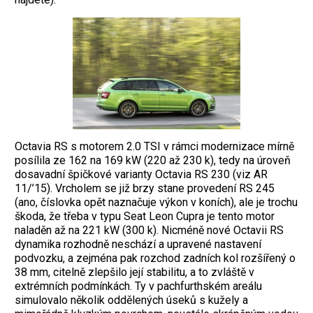
Octavia RS s motorem 2.0 TSI v rámci modernizace mírně
posílila ze 162 na 169 kW (220 až 230 k), tedy na úroveň
dosavadní špičkové varianty Octavia RS 230 (viz AR
11/’15). Vrcholem se již brzy stane provedení RS 245
(ano, číslovka opět naznačuje výkon v koních), ale je trochu
škoda, že třeba v typu Seat Leon Cupra je tento motor
naladěn až na 221 kW (300 k). Nicméně nové Octavii RS
dynamika rozhodně neschází a upravené nastavení
podvozku, a zejména pak rozchod zadních kol rozšířený o
38 mm, citelně zlepšilo její stabilitu, a to zvláště v
extrémních podmínkách. Ty v pachfurthském areálu
simulovalo několik oddělených úseků s kužely a