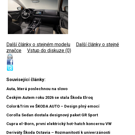
Další články o stejném modelu
|
Další články o stejné
značce
|
Vstup do diskuze (0)
Související články:
Auta, která poslechnou na slovo
Českým Autem roku 2026 se stala Škoda Elroq
Color&Trim ve ŠKODA AUTO – Design plný emocí
Corolla Sedan dostala designový paket GR Sport
Cupra el-Born, první elektrický hot-hatch koncernu VW
Deriváty Škoda Octavia – Rozmanitostí k univerzánosti