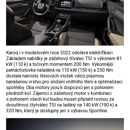
Karoq i v modelovém roce 2022 odolává elektrifikaci.
Základem nabídky je zážehový tříválec TSI s výkonem 81
kW (110 k) a točivým momentem 200 Nm. Výkonnější
patnáctistovka naladěná na 110 kW (150 k) a 250 Nm
dostala namísto litinových vložek válců plazmou
nanášenou vrstvu pro snížení vnitřního tření a optimalizaci
spotřeby. Oba motory jsou k dispozici jen s pohonem
předních kol. Zájemci o zážehový motor v kombinaci
s pohonem všech kol budou muset připlatit rovnou za
dvoulitrový čtyřválec TSI na laděný na 140 kW (190 k) a
320 Nm, který je dostupný jen s výbavou Sportline.