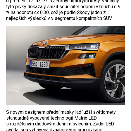
o průměru 17“ až 19“ s aerodynamickými kryty. Všechny
tyto prvky dokázaly snížit součinitel odporu vzduchu o 9
% na hodnotu cx 0,30, což je podle Škody jeden z
nejlepších výsledků v v segmentu kompaktních SUV.
S novým designem přední masky ladí užší světlomety
standardně vybavené technologií Matrix LED
s rozděleným diodovým denním svícením. Zadní LED
světla jsou vybavena dynamickými směrovkami