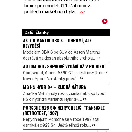
boxer pro model 911. Zatímco z
pohledu marketingu byla...
>>
Další články
ASTON MARTIN DBX S – OHROMÍ, ALE
NEVYDĚSÍ
Modelem DBX S se SUV od Aston Martinu
>>
dostává na dosah absolutního vrcholu...
AUTOMOBIL: SRPNOVÉ VYDÁNÍ JIŽ V PRODEJI!
Goodwood, Alpine A390 GT i elektrický Range
>>
Rover Sport. Na stánky právě...
MG HS HYBRID+ – KLIDNÁ NÁTURA
Značka MG minulý rok rozšířila nabídku typu
>>
HS o hybridní variantu Hybrid+,...
PORSCHE 928 S4: NEJRYCHLEJŠÍ TRANSAXLE
(RETROTEST, 1987)
Nejrychlejším Porsche se v roce 1987 stal
>>
osmiválec 928 S4. Ještě téhož roku...