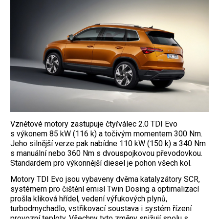
Vznětové motory zastupuje čtyřválec 2.0 TDI Evo
s výkonem 85 kW (116 k) a točivým momentem 300 Nm.
Jeho silnější verze pak nabídne 110 kW (150 k) a 340 Nm
s manuální nebo 360 Nm s dvouspojkovou převodovkou.
Standardem pro výkonnější diesel je pohon všech kol.
Motory TDI Evo jsou vybaveny dvěma katalyzátory SCR,
systémem pro čištění emisí Twin Dosing a optimalizací
prošla kliková hřídel, vedení výfukových plynů,
turbodmychadlo, vstřikovací soustava i systém řízení
provozní teploty. Všechny tyto změny snižují spolu s