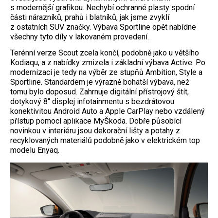
s modernější grafikou. Nechybí ochranné plasty spodní
části nárazníků, prahů i blatníků, jak jsme zvyklí
z ostatních SUV značky. Výbava Sportline opět nabídne
všechny tyto díly v lakovaném provedení.
Terénní verze Scout zcela končí, podobně jako u většího
Kodiaqu, a z nabídky zmizela i základní výbava Active. Po
modernizaci je tedy na výběr ze stupňů Ambition, Style a
Sportline. Standardem je výrazně bohatší výbava, než
tomu bylo doposud. Zahrnuje digitální přístrojový štít,
dotykový 8“ displej infotainmentu s bezdrátovou
konektivitou Android Auto a Apple CarPlay nebo vzdálený
přístup pomocí aplikace MyŠkoda. Dobře působící
novinkou v interiéru jsou dekorační lišty a potahy z
recyklovaných materiálů podobně jako v
elektrickém top
modelu Enyaq
.