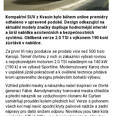
Kompaktní SUV z Kvasin bylo během online premiéry
odhaleno v upravené podobě. Design odkazující na
aktuální modely značky doplňuje hodnotnější interiér
a širší nabídka asistenčních a bezpečnostních
systémů. Oblíbená verze 2.0 TSI s výkonem 190 koní
zůstává v nabídce.
Za první tři roky produkce se prodalo více než 500 tisíc
Karoqů. Téměř čtvrtinu z nich si zákazníci vybrali rovnou
s nejvýkonnějším motorem 2.0 TSI naladěným na 140 kW
(190 k) a ve výbavě Sportline. Modernizovaný Karoq chce
v úspěšné jízdě pokračovat a k ověřené technice přidává
krom upraveného designu především bohatší výbavu.
Vzhled přední masky a nárazníku našel inspiraci ve
čtvrté
generaci Fabie
. Aerodynamicky tvarovaná maska chladiče
a přední nárazník se vzduchovými clonami Air Curtain
usměrňují proudění kolem předních kol. Verze s pohonem
všech kol mají navíc spodní kryty palivové nádrže a zadní
nápravy pro další snížení odporu. Novinkou jsou také kola