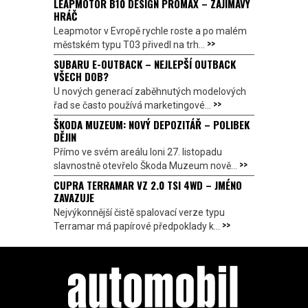
LEAPMOTOR B10 DESIGN PROMAX – ZAJÍMAVÝ
HRÁČ
Leapmotor v Evropě rychle roste a po malém
>>
městském typu T03 přivedl na trh...
SUBARU E-OUTBACK – NEJLEPŠÍ OUTBACK
VŠECH DOB?
U nových generací zaběhnutých modelových
>>
řad se často používá marketingové...
ŠKODA MUZEUM: NOVÝ DEPOZITÁŘ – POLIBEK
DĚJIN
Přímo ve svém areálu loni 27. listopadu
>>
slavnostně otevřelo Škoda Muzeum nově...
CUPRA TERRAMAR VZ 2.0 TSI 4WD – JMÉNO
ZAVAZUJE
Nejvýkonnější čistě spalovací verze typu
>>
Terramar má papírové předpoklady k...