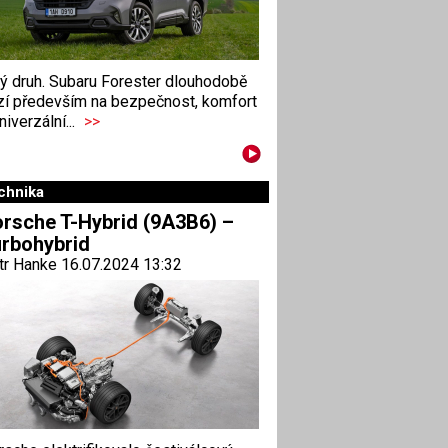
ný druh. Subaru Forester dlouhodobě
zí především na bezpečnost, komfort
niverzální...
>>
chnika
rsche T-Hybrid (9A3B6) –
rbohybrid
tr Hanke 16.07.2024 13:32