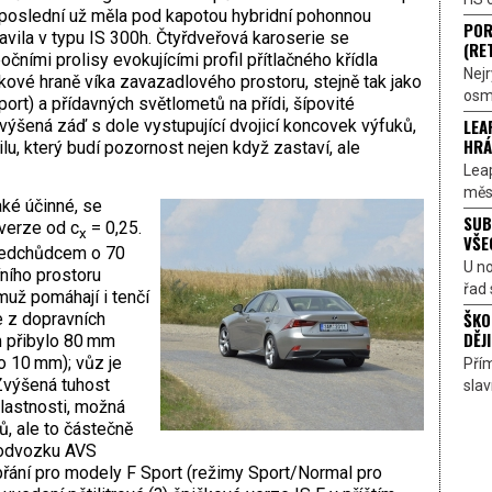
ž poslední už měla pod kapotou hybridní pohonnou
POR
avila v typu IS 300h. Čtyřdveřová karoserie se
(RE
očními prolisy evokujícími profil přítlačného křídla
Nejr
kové hraně víka zavazadlového prostoru, stejně tak jako
osmi
ort) a přídavných světlometů na přídi, šípovité
LEA
výšená záď s dole vystupující dvojicí koncovek výfuků,
HRÁ
u, který budí pozornost nejen když zastaví, ale
Lea
měst
aké účinné, se
SUB
verze od c
= 0,25.
x
VŠE
předchůdcem o 70
U n
ního prostoru
řad 
už pomáhají i tenčí
ŠKO
e z dopravních
DĚJI
m přibylo 80 mm
 o 10 mm); vůz je
Přím
 Zvýšená tuhost
sla
vlastnosti, možná
ů, ale to částečně
podvozku AVS
 přání pro modely F Sport (režimy Sport/Normal pro