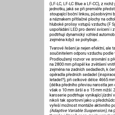
(LF‑LC, LF‑LC Blue a LF‑CC), z nich
jednotku, jaká se při premiéře předst
stoupající boční linkou, působivými b
a náznakem přítlačné plochy na odto
hluboké prolisy vstupů vzduchu (F Sp
uspořádání LED pro denní svícení i z
podtrhují dynamický vzhled automobil
zejména když se pohybuje...
Tvarové řešení je nejen efektní, ale t
součinitelem odporu vzduchu podle 
Prodloužený rozvor ve srovnání s 
na 2800 mm přispěl ke zvětšení vnitř
zejména na zadních sedadlech, k čem
opěradla předních sedadel (inspirac
letadel?); při celkové délce 4665 m
(délka předního převisu narostla jen
však o 10 mm širší a o 15 mm nižší.
karoserie podtrhuje vynikající jízdní 
nikoli tak sportovní jako u předchůdc
vyřeší možnost montáže aktivního 
(Adaptive Variable Suspension)
, na