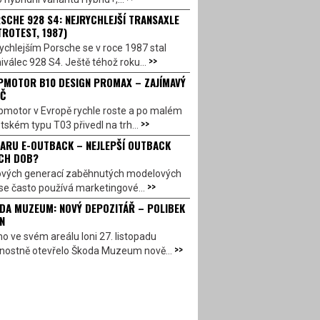
SCHE 928 S4: NEJRYCHLEJŠÍ TRANSAXLE
TROTEST, 1987)
ychlejším Porsche se v roce 1987 stal
>>
válec 928 S4. Ještě téhož roku...
PMOTOR B10 DESIGN PROMAX – ZAJÍMAVÝ
Č
pmotor v Evropě rychle roste a po malém
>>
ském typu T03 přivedl na trh...
ARU E-OUTBACK – NEJLEPŠÍ OUTBACK
CH DOB?
ových generací zaběhnutých modelových
>>
se často používá marketingové...
DA MUZEUM: NOVÝ DEPOZITÁŘ – POLIBEK
N
o ve svém areálu loni 27. listopadu
>>
vnostně otevřelo Škoda Muzeum nově...