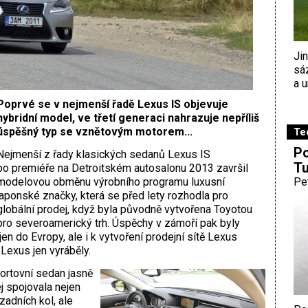
Ji
sá
a u
Poprvé se v nejmenší řadě Lexus IS objevuje
hybridní model, ve třetí generaci nahrazuje nepříliš
úspěšný typ se vznětovým motorem...
Te
Po
Nejmenší z řady klasických sedanů Lexus IS
Tu
po premiéře na Detroitském autosalonu 2013 završil
modelovou obměnu výrobního programu luxusní
Pe
japonské značky, která se před lety rozhodla pro
globální prodej, když byla původně vytvořena Toyotou
pro severoamerický trh. Úspěchy v zámoří pak byly
en do Evropy, ale i k vytvoření prodejní sítě Lexus
Lexus jen vyráběly.
ortovní sedan jasně
j spojovala nejen
adních kol, ale