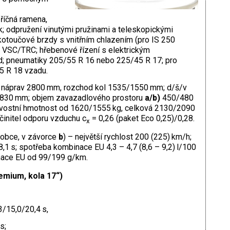
říčná ramena,
k; odpružení vinutými pružinami a teleskopickými
; kotoučové brzdy s vnitřním chlazením (pro IS 250
VSC/TRC; hřebenové řízení s elektrickým
jd; pneumatiky 205/55 R 16 nebo 225/45 R 17; pro
5 R 18 vzadu.
 náprav 2800 mm, rozchod kol 1535/1550 mm; d/š/v
 830 mm; objem zavazadlového prostoru
a/b)
450/480
otovostní hmotnost od 1620/1555 kg, celková 2130/2090
činitel odporu vzduchu c
= 0,26 (paket Eco 0,25)/0,28.
x
robce, v závorce
b
) – největší rychlost 200 (225) km/h;
8,1 s; spotřeba kombinace EU 4,3 – 4,7 (8,6 – 9,2) l/100
ace EU od 99/199 g/km.
mium, kola 17“)
/15,0/20,4 s,
 s;