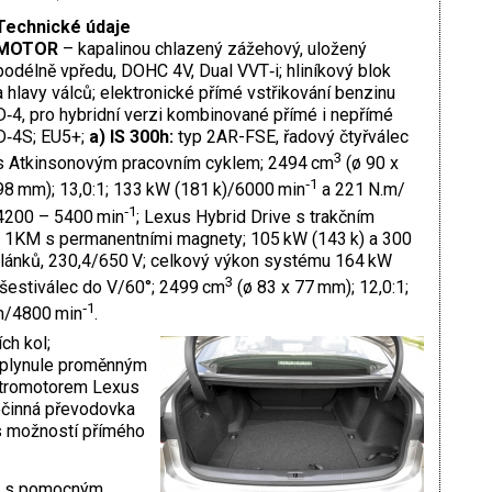
Technické údaje
MOTOR
– kapalinou chlazený zážehový, uložený
podélně vpředu, DOHC 4V, Dual VVT‑i; hliníkový blok
a hlavy válců; elektronické přímé vstřikování benzinu
D‑4, pro hybridní verzi kombinované přímé i nepřímé
D‑4S; EU5+;
a) IS 300h:
typ 2AR-FSE, řadový čtyřválec
3
s Atkinsonovým pracovním cyklem; 2494 cm
(ø 90 x
‑1
98 mm); 13,0:1; 133 kW (181 k)/6000 min
a 221 N.m/
‑1
4200 – 5400 min
; Lexus Hybrid Drive s trakčním
 1KM s permanentními magnety; 105 kW (143 k) a 300
článků, 230,4/650 V; celkový výkon systému 164 kW
3
šestiválec do V/60°; 2499 cm
(ø 83 x 77 mm); 12,0:1;
‑1
m/4800 min
.
ch kol;
s plynule proměnným
tromotorem Lexus
činná převodovka
s možností přímého
e s pomocným