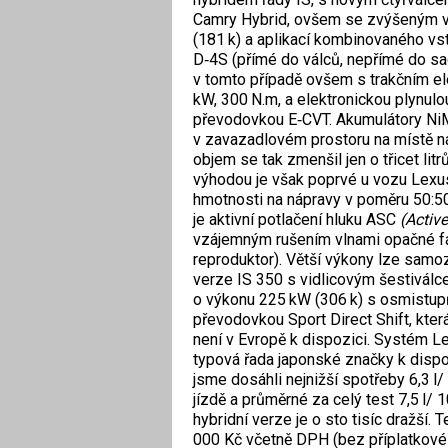
Camry Hybrid, ovšem se zvýšeným 
(181 k) a aplikací kombinovaného vs
D‑4S (přímé do válců, nepřímé do sac
v tomto případě ovšem s trakčním 
kW, 300 N.m, a elektronickou plynul
převodovkou E‑CVT. Akumulátory Ni
v zavazadlovém prostoru na místě ná
objem se tak zmenšil jen o třicet litr
výhodou je však poprvé u vozu Lexus
hmotnosti na nápravy v poměru 50:50
je aktivní potlačení hluku ASC
(Activ
vzájemným rušením vlnami opačné fá
reproduktor). Větší výkony lze samo
verze IS 350 s vidlicovým šestivál
o výkonu 225 kW (306 k) s osmistu
převodovkou Sport Direct Shift, kter
není v Evropě k dispozici.
Systém Lex
typová řada japonské značky k disp
jsme dosáhli nejnižší spotřeby 6,3 l/
jízdě a průměrné za celý test 7,5 l/ 
hybridní verze je o sto tisíc dražší
000 Kč včetně DPH (bez příplatkové