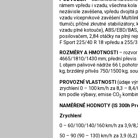
rámem vpředu i vzadu; všechna kola
nezávisle zavěšena, vpředu dvojitá p
vzadu víceprvkové zavěšení Multilin
tlumiči; příčné zkrutné stabilizátory
vzadu plné kotouče), ABS/EBD/BAS, 
posilovačem, 2,84 otáčky na plný re
F Sport 225/40 R 18 vpředu a 255/3
ROZMĚRY A HMOTNOSTI
– rozvor
4665/1810/1430 mm; přední převis
l; objem palivové nádrže 66 l; poh
kg; brzděný přívěs 750/1500 kg; sou
PROVOZNÍ VLASTNOSTI
(údaje vý
zrychlení 0 – 100 km/h za 8,3 – 8,4/
km podle výbavy; emise CO
kombin
2
NAMĚŘENÉ HODNOTY (IS 300h Pre
Zrychlení
0 – 60/100/140/160 km/h za 3,9/8,3
50 – 90 (90 – 130) km/h za 3,9 (6,2)