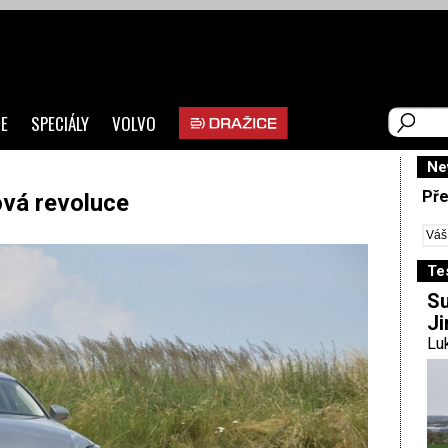
E
SPECIÁLY
VOLVO
Ne
Pře
vá revoluce
Te
Su
Ji
Luk