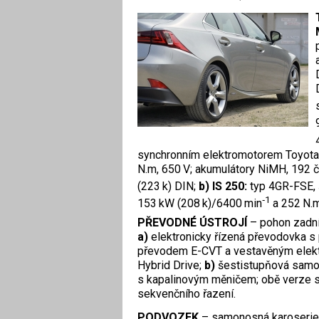
synchronním elektromotorem Toyota
N.m, 650 V; akumulátory NiMH, 192 
(223 k) DIN;
b) IS 250:
typ 4GR-FSE, 
‑1
153 kW (208 k)/6400 min
a 252 N.
PŘEVODNÉ ÚSTROJÍ
– pohon zadní
a)
elektronicky řízená převodovka 
převodem E-CVT a vestavěným elek
Hybrid Drive;
b)
šestistupňová samo
s kapalinovým měničem; obě verze 
sekvenčního řazení.
PODVOZEK
– samonosná karoseri