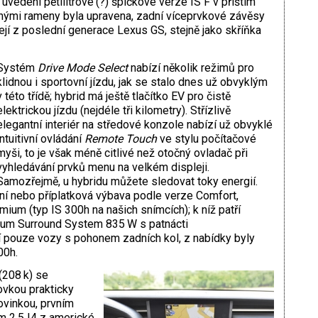
í uvedení pětilitrové (?) špičkové verze IS F v příštím
íčnými rameny byla upravena, zadní víceprvkové závěsy
jí z poslední generace Lexus GS, stejně jako skříňka
Systém
Drive Mode Select
nabízí několik režimů pro
klidnou i sportovní jízdu, jak se stalo dnes už obvyklým
v této třídě; hybrid má ještě tlačítko EV pro čistě
elektrickou jízdu (nejdéle tři kilometry). Střízlivě
elegantní interiér na středové konzole nabízí už obvyklé
intuitivní ovládání
Remote Touch
ve stylu počítačové
myši, to je však méně citlivé než otočný ovladač při
vyhledávání prvků menu na velkém displeji.
Samozřejmě, u hybridu můžete sledovat toky energií.
dní nebo příplatková výbava podle verze Comfort,
mium (typ IS 300h na našich snímcích); k níž patří
um Surround System 835 W s patnácti
í pouze vozy s pohonem zadních kol, z nabídky byly
00h.
(208 k) se
vkou prakticky
ovinkou, prvním
m 2.5 I4 z americké