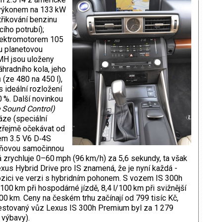
výkonem na 133 kW
třikování benzinu
ího potrubí);
elektromotorem 105
ou planetovou
MH jsou uloženy
hradního kola, jeho
ů (ze 480 na 450 l),
 ideální rozložení
 %. Další novinkou
e Sound Control)
ze (speciální
zřejmě očekávat od
cem 3.5 V6 D‑4S
pňovou samočinnou
á zrychluje 0–60 mph (96 km/h) za 5,6 sekundy, ta však
us Hybrid Drive pro IS znamená, že je nyní každá -
ozici ve verzi s hybridním pohonem. S vozem IS 300h
 100 km při hospodárné jízdě, 8,4 l/100 km při svižnější
100 km. Ceny na českém trhu začínají od 799 tisíc Kč,
. Testovaný vůz Lexus IS 300h Premium byl za 1 279
 výbavy).