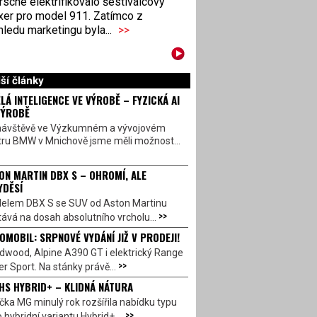
sche elektrifikovalo šestiválcový
xer pro model 911. Zatímco z
ledu marketingu byla...
>>
ší články
LÁ INTELIGENCE VE VÝROBĚ – FYZICKÁ AI
VÝROBĚ
návštěvě ve Výzkumném a vývojovém
tru BMW v Mnichově jsme měli možnost...
ON MARTIN DBX S – OHROMÍ, ALE
YDĚSÍ
elem DBX S se SUV od Aston Martinu
>>
ává na dosah absolutního vrcholu...
OMOBIL: SRPNOVÉ VYDÁNÍ JIŽ V PRODEJI!
dwood, Alpine A390 GT i elektrický Range
>>
r Sport. Na stánky právě...
HS HYBRID+ – KLIDNÁ NÁTURA
ka MG minulý rok rozšířila nabídku typu
>>
 hybridní variantu Hybrid+,...