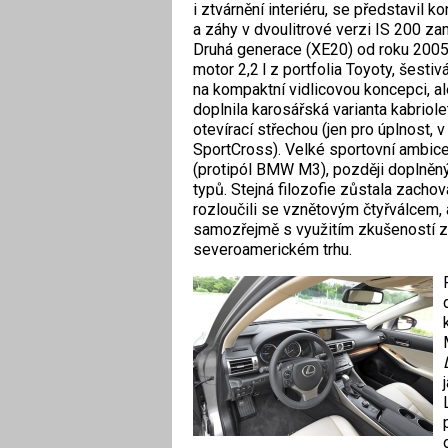
i ztvárnění interiéru, se představil 
a záhy v dvoulitrové verzi IS 200 zam
Druhá generace (XE20) od roku 2005
motor 2,2 l z portfolia Toyoty, šestiv
na kompaktní vidlicovou koncepci, al
doplnila karosářská varianta kabriol
otevírací střechou (jen pro úplnost,
SportCross). Velké sportovní ambice
(protipól BMW M3), později doplněn
typů. Stejná filozofie zůstala zachov
rozloučili se vznětovým čtyřválcem, a 
samozřejmě s využitím zkušeností z
severoamerickém trhu.