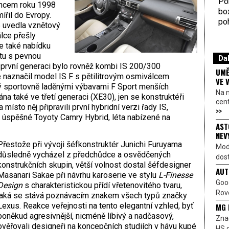
Por
koncem roku 1998
bo
ířil do Evropy.
poh
 uvedla vznětový
álce přešly
e také nabídku
etu s pevnou
Dal
 v první generaci bylo rovněž kombi IS 200/300
UMĚ
 naznačil model IS F s pětilitrovým osmiválcem
VE 
ý sportovně laděnými výbavami F Sport menších
Na 
ána také ve třetí generaci (XE30), jen se konstruktéři
cen
místo něj připravili první hybridní verzi řady IS,
>>
 úspěšné Toyoty Camry Hybrid, léta nabízené na
AST
NEV
Přestože při vývoji šéfkonstruktér Junichi Furuyama
Mod
důsledně vycházel z předchůdce a osvědčených
dost
konstrukčních skupin, větší volnost dostal šéfdesigner
AUT
Masanari Sakae při návrhu karoserie ve stylu
L-Finesse
Goo
Design
s charakteristickou přídí vřetenovitého tvaru,
Rove
jaká se stává poznávacím znakem všech typů značky
Lexus. Reakce veřejnosti na tento elegantní vzhled, byť
MG 
poněkud agresivnější, nicméně líbivý a nadčasový,
Znač
ověřovali designeři na koncepčních studiích v hávu kupé
HS o