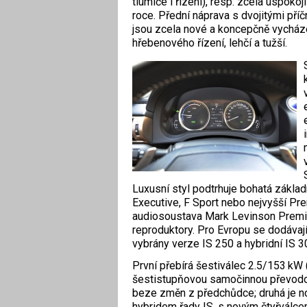
tlumiče i řízení), resp. zcela uspokoj
roce. Přední náprava s dvojitými př
jsou zcela nové a koncepčně vycháze
hřebenového řízení, lehčí a tužší.
Luxusní styl podtrhuje bohatá zákla
Executive, F Sport nebo nejvyšší Pre
audiosoustava Mark Levinson Premi
reproduktory. Pro Evropu se dodávaj
vybrány verze IS 250 a hybridní IS 3
První přebírá šestiválec 2.5/153 kW 
šestistupňovou samočinnou převodo
beze změn z předchůdce; druhá je n
hybridem řady IS, s novým čtyřválce