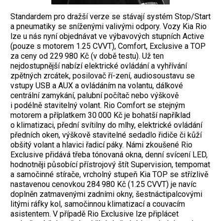
Standardem pro dražší verze se stávají systém Stop/Start
a pneumatiky se sníženými valivými odpory. Vozy Kia Rio
lze u nás nyní objednávat ve výbavových stupních Active
(pouze s motorem 1.25 CVVT), Comfort, Exclusive a TOP
za ceny od 229 980 Kč (v době testu). Už ten
nejdostupnější nabízí elektrické ovládání a vyhřívání
zpětných zrcátek, posilovač ří-zení, audiosoustavu se
vstupy USB a AUX a ovládáním na volantu, dálkové
centrální zamykání, palubní počítač nebo výškově
i podélně stavitelný volant. Rio Comfort se stejným
motorem a příplatkem 30 000 Kč je bohatší například
o klimatizaci, přední svítilny do mlhy, elektrické ovládání
předních oken, výškově stavitelné sedadlo řidiče či kůží
obšitý volant a hlavici řadicí páky. Námi zkoušené Rio
Exclusive přidává třeba tónovaná okna, denní svícení LED,
hodnotněji působící přístrojový štít Supervision, tempomat
a samočinné stírače, vrcholný stupeň Kia TOP se střízlivě
nastavenou cenovkou 284 980 Kč (1.25 CVVT) je navíc
doplněn zatmavenými zadními okny, šestnáctipalcovými
litými ráfky kol, samočinnou klimatizací a couvacím
asistentem. V případě Rio Exclusive lze připlácet