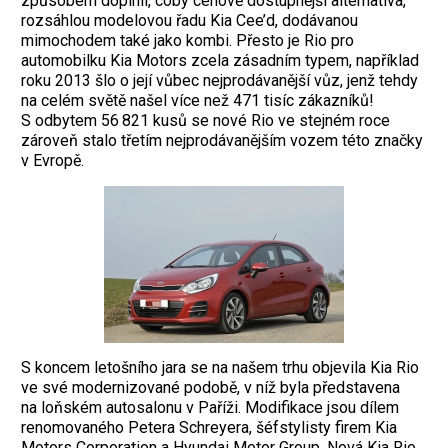
způsobem doplnil, coby cenově dostupnější alternativa,
rozsáhlou modelovou řadu Kia Cee’d, dodávanou
mimochodem také jako kombi. Přesto je Rio pro
automobilku Kia Motors zcela zásadním typem, například
roku 2013 šlo o její vůbec nejprodávanější vůz, jenž tehdy
na celém světě našel více než 471 tisíc zákazníků!
S odbytem 56 821 kusů se nové Rio ve stejném roce
zároveň stalo třetím nejprodávanějším vozem této značky
v Evropě.
S koncem letošního jara se na našem trhu objevila Kia Rio
ve své modernizované podobě, v níž byla představena
na loňském autosalonu v Paříži. Modifikace jsou dílem
renomovaného Petera Schreyera, šéfstylisty firem Kia
Motors Corporation a Hyundai Motor Group. Nová Kia Rio