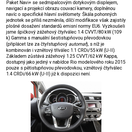
Paket Navi+ se sedmipalcovým dotykovým displejem,
navigací a projekcí obrazu couvací kamery, doplněnou
navíc o specifické hlavní světlomety. Škála pohonných
jednotek se příliš nezměnila, dílčí modifikace však zajistily
plošné dosažení standardů emisní normy EU6. Vyzkoušeli
jsme špičkový zážehový čtyřválec 1.4 CVVT/80 kW (109
k) Gamma s manuální šestistupňovou převodovkou
(připlácet lze za čtyřstupňový
automat
), s níž je
kombinován i vznětový tříválec 1.1 CRDi/55 kW (U-II).
Základem zůstává zážehový 1.25 CVVT/62 kW Kappa,
dostupný jako jediný v nabídce Rio modelového roku 2015
pouze s pětistupňovou převodovkou, vznětový čtyřválec
1.4 CRDi/66 kW (U-II) již k dispozici není.