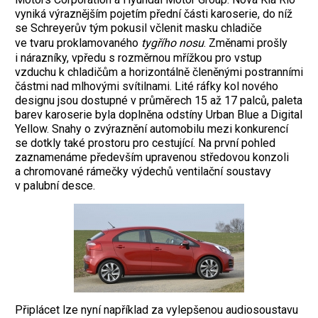
vyniká výraznějším pojetím přední části karoserie, do níž
se Schreyerův tým pokusil včlenit masku chladiče
ve tvaru proklamovaného
tygřího nosu
. Změnami prošly
i nárazníky, vpředu s rozměrnou mřížkou pro vstup
vzduchu k chladičům a horizontálně členěnými postranními
částmi nad mlhovými svítilnami. Lité ráfky kol nového
designu jsou dostupné v průměrech 15 až 17 palců, paleta
barev karoserie byla doplněna odstíny Urban Blue a Digital
Yellow. Snahy o zvýraznění automobilu mezi konkurencí
se dotkly také prostoru pro cestující. Na první pohled
zaznamenáme především upravenou středovou konzoli
a chromované rámečky výdechů ventilační soustavy
v palubní desce.
Připlácet lze nyní například za vylepšenou audiosoustavu