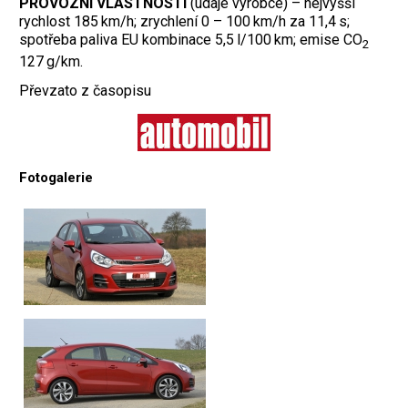
PROVOZNÍ VLASTNOSTI
(údaje výrobce) – nejvyšší
rychlost 185 km/h; zrychlení 0 – 100 km/h za 11,4 s;
spotřeba paliva EU kombinace 5,5 l/100 km; emise CO
2
127 g/km.
Převzato z časopisu
Fotogalerie