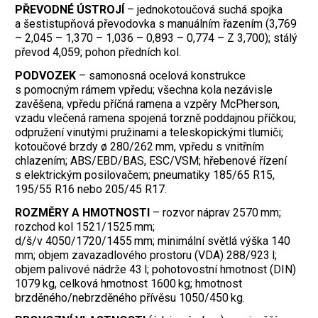
PŘEVODNÉ ÚSTROJÍ
– jednokotoučová suchá spojka
a šestistupňová převodovka s manuálním řazením (3,769
– 2,045 – 1,370 – 1,036 – 0,893 – 0,774 – Z 3,700); stálý
převod 4,059; pohon předních kol.
PODVOZEK
– samonosná ocelová konstrukce
s pomocným rámem vpředu; všechna kola nezávisle
zavěšena, vpředu příčná ramena a vzpěry McPherson,
vzadu vlečená ramena spojená torzně poddajnou příčkou;
odpružení vinutými pružinami a teleskopickými tlumiči;
kotoučové brzdy ø 280/262 mm, vpředu s vnitřním
chlazením; ABS/EBD/BAS, ESC/VSM; hřebenové řízení
s elektrickým posilovačem; pneumatiky 185/65 R15,
195/55 R16 nebo 205/45 R17.
ROZMĚRY A HMOTNOSTI
– rozvor náprav 2570 mm;
rozchod kol 1521/1525 mm;
d/š/v 4050/1720/1455 mm; minimální světlá výška 140
mm; objem zavazadlového prostoru (VDA) 288/923 l;
objem palivové nádrže 43 l; pohotovostní hmotnost (DIN)
1079 kg, celková hmotnost 1600 kg; hmotnost
brzděného/nebrzděného přívěsu 1050/450 kg.