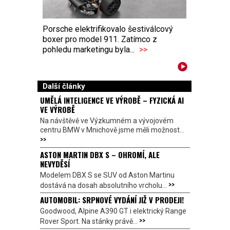
Porsche elektrifikovalo šestiválcový
boxer pro model 911. Zatímco z
pohledu marketingu byla...
>>
Další články
UMĚLÁ INTELIGENCE VE VÝROBĚ – FYZICKÁ AI
VE VÝROBĚ
Na návštěvě ve Výzkumném a vývojovém
centru BMW v Mnichově jsme měli možnost...
>>
ASTON MARTIN DBX S – OHROMÍ, ALE
NEVYDĚSÍ
Modelem DBX S se SUV od Aston Martinu
>>
dostává na dosah absolutního vrcholu...
AUTOMOBIL: SRPNOVÉ VYDÁNÍ JIŽ V PRODEJI!
Goodwood, Alpine A390 GT i elektrický Range
>>
Rover Sport. Na stánky právě...