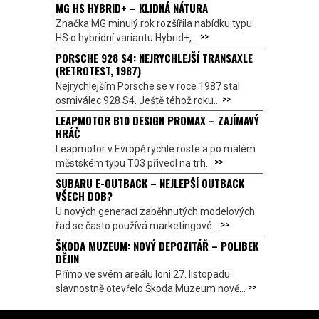
MG HS HYBRID+ – KLIDNÁ NÁTURA
Značka MG minulý rok rozšířila nabídku typu
>>
HS o hybridní variantu Hybrid+,...
PORSCHE 928 S4: NEJRYCHLEJŠÍ TRANSAXLE
(RETROTEST, 1987)
Nejrychlejším Porsche se v roce 1987 stal
>>
osmiválec 928 S4. Ještě téhož roku...
LEAPMOTOR B10 DESIGN PROMAX – ZAJÍMAVÝ
HRÁČ
Leapmotor v Evropě rychle roste a po malém
>>
městském typu T03 přivedl na trh...
SUBARU E-OUTBACK – NEJLEPŠÍ OUTBACK
VŠECH DOB?
U nových generací zaběhnutých modelových
>>
řad se často používá marketingové...
ŠKODA MUZEUM: NOVÝ DEPOZITÁŘ – POLIBEK
DĚJIN
Přímo ve svém areálu loni 27. listopadu
>>
slavnostně otevřelo Škoda Muzeum nově...