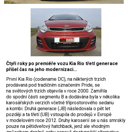
Čtyři roky po premiéře vozu Kia Rio třetí generace
přišel čas na jeho modernizaci...
První Kia Rio (codename DC), na některých trzích
prodávaná pod tradičním označením Pride, se
na světových trzích objevila v roce 2000. Zamířila
do spodní části segmentu B a dodávána byla v několika
karosářských verzích včetně tříprostorového sedanu
a kombi. Druhá generace (JB) následovala o pět let
později a ta třetí (UB) vstoupila do prodejů v Evropě
v modelovém roce 2012. Druhy karoserií se u nás smrskly
pouze na pětidveřový hatchback, jenž ale vhodným