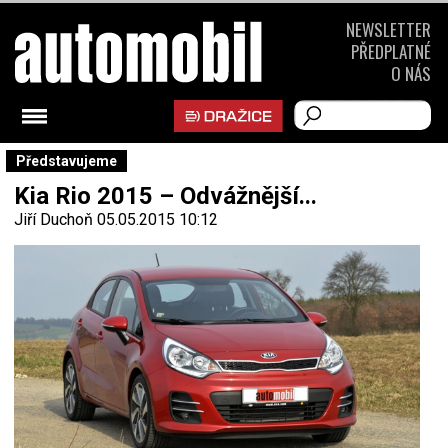
NEWSLETTER
PŘEDPLATNÉ
O NÁS
Představujeme
Kia Rio 2015 – Odvážnější...
Jiří Duchoň
05.05.2015 10:12