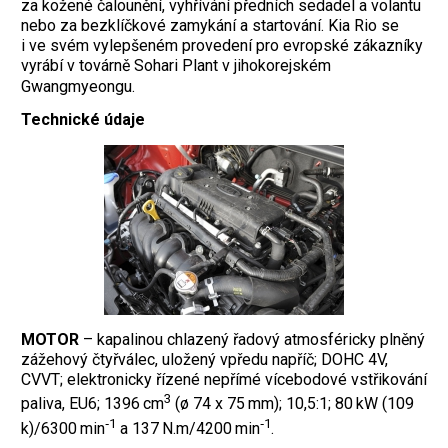
za kožené čalounění, vyhřívání předních sedadel a volantu
nebo za bezklíčkové zamykání a startování. Kia Rio se
i ve svém vylepšeném provedení pro evropské zákazníky
vyrábí v továrně Sohari Plant v jihokorejském
Gwangmyeongu.
Technické údaje
MOTOR
– kapalinou chlazený řadový atmosféricky plněný
zážehový čtyřválec, uložený vpředu napříč; DOHC 4V,
CVVT; elektronicky řízené nepřímé vícebodové vstřikování
3
paliva, EU6; 1396 cm
(ø 74 x 75 mm); 10,5:1; 80 kW (109
‑1
‑1
k)/6300 min
a 137 N.m/4200 min
.