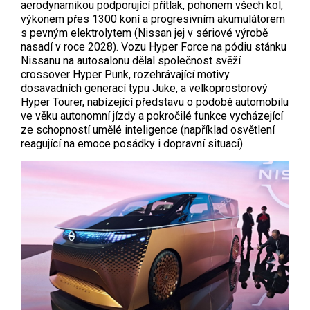
aerodynamikou podporující přítlak, pohonem všech kol,
výkonem přes 1300 koní a progresivním akumulátorem
s pevným elektrolytem (Nissan jej v sériové výrobě
nasadí v roce 2028). Vozu Hyper Force na pódiu stánku
Nissanu na autosalonu dělal společnost svěží
crossover Hyper Punk, rozehrávající motivy
dosavadních generací typu Juke, a velkoprostorový
Hyper Tourer, nabízející představu o podobě automobilu
ve věku autonomní jízdy a pokročilé funkce vycházející
ze schopností umělé inteligence (například osvětlení
reagující na emoce posádky i dopravní situaci).