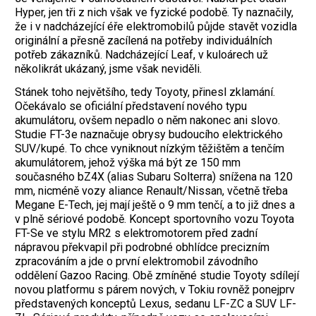
Hyper, jen tři z nich však ve fyzické podobě. Ty naznačily,
že i v nadcházející éře elektromobilů půjde stavět vozidla
originální a přesně zacílená na potřeby individuálních
potřeb zákazníků. Nadcházející Leaf, v kuloárech už
několikrát ukázaný, jsme však neviděli.
Stánek toho největšího, tedy Toyoty, přinesl zklamání.
Očekávalo se oficiální představení nového typu
akumulátoru, ovšem nepadlo o něm nakonec ani slovo.
Studie FT-3e naznačuje obrysy budoucího elektrického
SUV/kupé. To chce vyniknout nízkým těžištěm a tenčím
akumulátorem, jehož výška má být ze 150 mm
současného bZ4X (alias Subaru Solterra) snížena na 120
mm, nicméně vozy aliance Renault/Nissan, včetně třeba
Megane E-Tech, jej mají ještě o 9 mm tenčí, a to již dnes a
v plně sériové podobě. Koncept sportovního vozu Toyota
FT-Se ve stylu MR2 s elektromotorem před zadní
nápravou překvapil při podrobné obhlídce precizním
zpracováním a jde o první elektromobil závodního
oddělení Gazoo Racing. Obě zmíněné studie Toyoty sdílejí
novou platformu s párem nových, v Tokiu rovněž ponejprv
představených konceptů Lexus, sedanu LF-ZC a SUV LF-