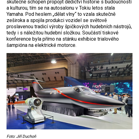
skutečně schopen propojit dědictví historie s budoucností
a kulturou, tím se na autosalonu v Tokiu letos stala
Yamaha. Pod heslem „dělat vlny“ to vzala skutečně
zeširoka a spojila produkci vozidel se světově
proslavenou tradicí výroby špičkových hudebních nástrojů,
tedy i s náležitou hudební složkou. Součástí tiskové
konference byla přímo na stánku exhibice trialového
šampióna na elektrické motorce.
Foto: Jiří Duchoň