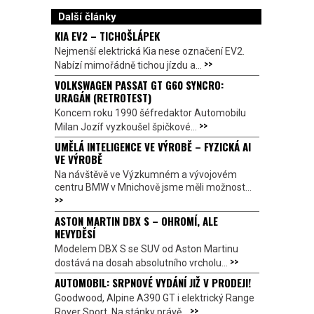
Další články
KIA EV2 – TICHOŠLÁPEK
Nejmenší elektrická Kia nese označení EV2.
>>
Nabízí mimořádně tichou jízdu a...
VOLKSWAGEN PASSAT GT G60 SYNCRO:
URAGÁN (RETROTEST)
Koncem roku 1990 šéfredaktor Automobilu
>>
Milan Jozíf vyzkoušel špičkové...
UMĚLÁ INTELIGENCE VE VÝROBĚ – FYZICKÁ AI
VE VÝROBĚ
Na návštěvě ve Výzkumném a vývojovém
centru BMW v Mnichově jsme měli možnost...
>>
ASTON MARTIN DBX S – OHROMÍ, ALE
NEVYDĚSÍ
Modelem DBX S se SUV od Aston Martinu
>>
dostává na dosah absolutního vrcholu...
AUTOMOBIL: SRPNOVÉ VYDÁNÍ JIŽ V PRODEJI!
Goodwood, Alpine A390 GT i elektrický Range
>>
Rover Sport. Na stánky právě...