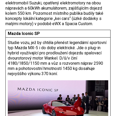
elektromobil Suzuki, opatřený elektromotory na obou
nápravách a 60kWh akumulátorem, zajišťujícím dojezd
kolem 550 km. Pozornost místního publika budily také
koncepty lokální kategorie „kei cars“ (úzké dodávky s
malými motory) v podobě eWX a Spacia Custom.
Mazda Iconic SP
Studie vozu, jež by chtěla přenést legendární sportovní
typ Mazda MX-5 i do doby elektrické. Jde o plug-in
hybrid využívající pro prodloužení dojezdu spalovací
dvourotorový motor Wankel. D/š/v činí
4180/1850/1150 mm a vůz s rozvorem náprav 2590
mm a pohotovostní hmotností 1450 kg dosahuje
nejvyššího výkonu 370 koní.