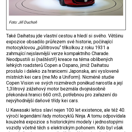
Foto: Jiří Duchoň
Také Daihatsu jde vlastní cestou a hledí si svého. Většinu
expozice obsadilo průřezem své historie, počínající
motocyklovou „půllitrovou“ tříkolkou z roku 1931 a
zahrnující nejslavnější verze kompaktního Charade.
Neodpustili si (naštěstí!) kreace na téma oblíbených
lehkých roadsterů Copen a Ospano, jimiž Daihatsu
proslulo i daleko za hranicemi Japonska, ani vysloveně
místních kei cars (me:Mo a Uniform). Nicméně studie
Copen Vision ve svých rozměrech poněkud narostla a její
1,3litrový zážehový motor bezmála dvojnásobně
překonává hranici 660 cm3, potřebnou pro zařazení do
nejvýhodnější daňové třídy kei cars.
U Kawasaki letos slaví nejen 100 let existence, ale též 40.
výročí legendární řady motocyklů Ninja. A tomu odpovídala
kouzelná expozice s historickými modely i jednostopými
vozidly včetně těch s elektrickým pohonem. Kdo byl však