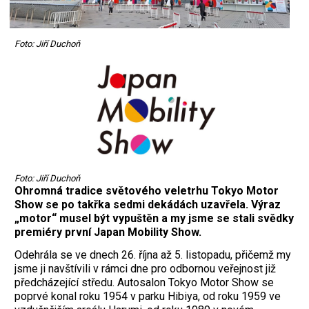
Foto: Jiří Duchoň
Foto: Jiří Duchoň
Ohromná tradice světového veletrhu Tokyo Motor
Show se po takřka sedmi dekádách uzavřela. Výraz
„motor“ musel být vypuštěn a my jsme se stali svědky
premiéry první Japan Mobility Show.
Odehrála se ve dnech 26. října až 5. listopadu, přičemž my
jsme ji navštívili v rámci dne pro odbornou veřejnost již
předcházející středu. Autosalon Tokyo Motor Show se
poprvé konal roku 1954 v parku Hibiya, od roku 1959 ve