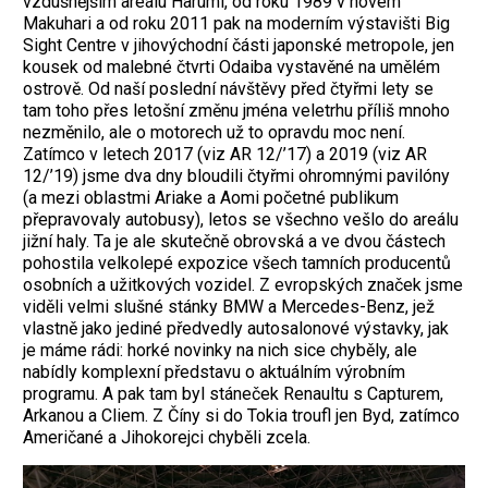
vzdušnějším areálu Harumi, od roku 1989 v novém
Makuhari a od roku 2011 pak na moderním výstavišti Big
Sight Centre v jihovýchodní části japonské metropole, jen
kousek od malebné čtvrti Odaiba vystavěné na umělém
ostrově. Od naší poslední návštěvy před čtyřmi lety se
tam toho přes letošní změnu jména veletrhu příliš mnoho
nezměnilo, ale o motorech už to opravdu moc není.
Zatímco v letech 2017 (viz AR 12/’17) a 2019 (viz AR
12/’19) jsme dva dny bloudili čtyřmi ohromnými pavilóny
(a mezi oblastmi Ariake a Aomi početné publikum
přepravovaly autobusy), letos se všechno vešlo do areálu
jižní haly. Ta je ale skutečně obrovská a ve dvou částech
pohostila velkolepé expozice všech tamních producentů
osobních a užitkových vozidel. Z evropských značek jsme
viděli velmi slušné stánky BMW a Mercedes-Benz, jež
vlastně jako jediné předvedly autosalonové výstavky, jak
je máme rádi: horké novinky na nich sice chyběly, ale
nabídly komplexní představu o aktuálním výrobním
programu. A pak tam byl stáneček Renaultu s Capturem,
Arkanou a Cliem. Z Číny si do Tokia troufl jen Byd, zatímco
Američané a Jihokorejci chyběli zcela.