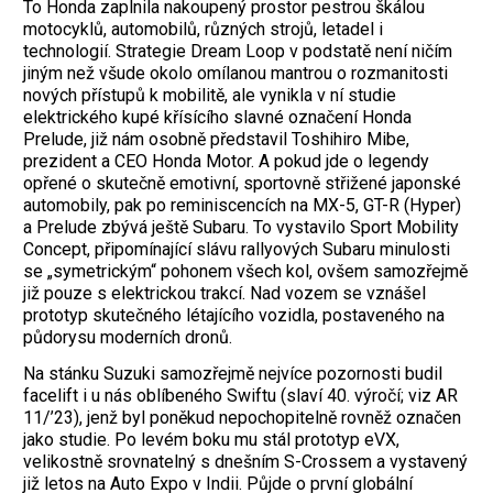
To Honda zaplnila nakoupený prostor pestrou škálou
motocyklů, automobilů, různých strojů, letadel i
technologií. Strategie Dream Loop v podstatě není ničím
jiným než všude okolo omílanou mantrou o rozmanitosti
nových přístupů k mobilitě, ale vynikla v ní studie
elektrického kupé křísícího slavné označení Honda
Prelude, již nám osobně představil Toshihiro Mibe,
prezident a CEO Honda Motor. A pokud jde o legendy
opřené o skutečně emotivní, sportovně střižené japonské
automobily, pak po reminiscencích na MX-5, GT-R (Hyper)
a Prelude zbývá ještě Subaru. To vystavilo Sport Mobility
Concept, připomínající slávu rallyových Subaru minulosti
se „symetrickým“ pohonem všech kol, ovšem samozřejmě
již pouze s elektrickou trakcí. Nad vozem se vznášel
prototyp skutečného létajícího vozidla, postaveného na
půdorysu moderních dronů.
Na stánku Suzuki samozřejmě nejvíce pozornosti budil
facelift i u nás oblíbeného Swiftu (slaví 40. výročí; viz AR
11/’23), jenž byl poněkud nepochopitelně rovněž označen
jako studie. Po levém boku mu stál prototyp eVX,
velikostně srovnatelný s dnešním S-Crossem a vystavený
již letos na Auto Expo v Indii. Půjde o první globální