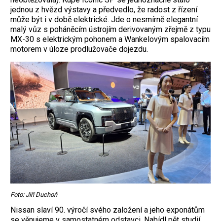
jednou z hvězd výstavy a předvedlo, že radost z řízení
může být i v době elektrické. Jde o nesmírně elegantní
malý vůz s poháněcím ústrojím derivovaným zřejmě z typu
MX-30 s elektrickým pohonem a Wankelovým spalovacím
motorem v úloze prodlužovače dojezdu.
Foto: Jiří Duchoň
Nissan slaví 90. výročí svého založení a jeho exponátům
se věnujeme v samostatném odstavci. Nabídl pět studií