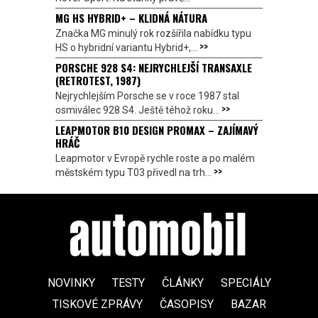
MG HS HYBRID+ – KLIDNÁ NÁTURA
Značka MG minulý rok rozšířila nabídku typu
>>
HS o hybridní variantu Hybrid+,...
PORSCHE 928 S4: NEJRYCHLEJŠÍ TRANSAXLE
(RETROTEST, 1987)
Nejrychlejším Porsche se v roce 1987 stal
>>
osmiválec 928 S4. Ještě téhož roku...
LEAPMOTOR B10 DESIGN PROMAX – ZAJÍMAVÝ
HRÁČ
Leapmotor v Evropě rychle roste a po malém
>>
městském typu T03 přivedl na trh...
NOVINKY
TESTY
ČLÁNKY
SPECIÁLY
TISKOVÉ ZPRÁVY
ČASOPISY
BAZAR