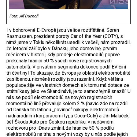
Foto: Jiří Duchoň
I v bohorovné E-Evropě jsou velice roztříštěné. Søren
Rasmussen, prezident poroty Car of the Year (COTY), s
nímž jsme v Tokiu několikrát usedli k večeři, nám prozradil,
že letošní září bylo v Dánsku, jeho domovině, prvním
měsícem v historii, kdy prodeje elektromobilů poprvé
překonaly hranici 50 % všech nově registrovaných
automobilů. V privátním segmentu dokonce podíl EV činí
tři čtvrtiny! To ukazuje, že Evropa je oblastí elektromobilitě
zaslíbenou, nicméně rozdíly jsou razantní. Když většina
populace žije ve vlastních domech a k tomu má dotace ze
státní kasy jako ve Skandinávii, je to samozřejmě snazší. U
nás se podíl elektromobilů na nových registracích
momentálně líně převaluje kolem 2 % (navíc zde na rozdíl
od Dánska trh táhnou „povinné“ nákupy elektromobilů
nadnárodními korporacemi typu Coca-Coly) a Jiří Maláček,
šéf Škoda Auto pro Českou republiku, v nedávném
rozhovoru pro iDnes zmínil, že hranice 50 % podílu
elektro­mobilů na trhu s novými vozy by u nás podle jejich