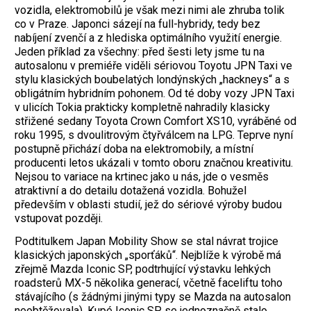
vozidla, elektromobilů je však mezi nimi ale zhruba tolik
co v Praze. Japonci sázejí na full-hybridy, tedy bez
nabíjení zvenčí a z hlediska optimálního využití energie.
Jeden příklad za všechny: před šesti lety jsme tu na
autosalonu v premiéře viděli sériovou Toyotu JPN Taxi ve
stylu klasických boubelatých londýnských „hackneys“ a s
obligátním hybridním pohonem. Od té doby vozy JPN Taxi
v ulicích Tokia prakticky kompletně nahradily klasicky
střižené sedany Toyota Crown Comfort XS10, vyráběné od
roku 1995, s dvoulitrovým čtyřválcem na LPG. Teprve nyní
postupně přichází doba na elektromobily, a místní
producenti letos ukázali v tomto oboru značnou kreativitu.
Nejsou to variace na krtinec jako u nás, jde o vesměs
atraktivní a do detailu dotažená vozidla. Bohužel
především v oblasti studií, jež do sériové výroby budou
vstupovat později.
Podtitulkem Japan Mobility Show se stal návrat trojice
klasických japonských „sporťáků“. Nejblíže k výrobě má
zřejmě Mazda Iconic SP, podtrhující výstavku lehkých
roadsterů MX-5 několika generací, včetně faceliftu toho
stávajícího (s žádnými jinými typy se Mazda na autosalon
neobtěžovala). Kupé Iconic SP se jednoznačně stalo