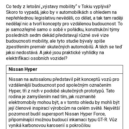
Co tedy z letošní „výstavy mobility“ v Tokiu vyplývá?
Skoro to vypadá, jako by v automobilkách s ohledem na
nepřehlednou legislativu nevěděli, co dělat, a tak tam raději
nedělají nic a tvoří koncepty pro vzdálenou budoucnost. To
je samozřejmě samo o sobě v pořádku, konstrukční týmy
posledních sedm dekád představují různé své vize
budoucnosti mobility, ale tyto studie bývaly spíše
zpestřením premiér skutečných automobilů. A těch se teď
jaksi nedostává. A jaké jsou praktické vyhlídky na
elektrifikaci osobních vozidel?
Nissan Hyper
Nissan na autosalonu představil pět konceptů vozů pro
vzdálenější budoucnost pod společným označením
Hyper, tři z nich v podobě skutečných prototypů. Tato
rodina je zamyšlením nad tím, jak rozmanité
elektromobily mohou být, a v tomto ohledu by mohli být
její členové inspirací výrobcům na celém světě. Největší
pozornost budil supersport Nissan Hyper Force,
připomínající možnou budoucí inkarnaci typu GT-R. Vůz
vyniká karbonovou karoserií s pokročilou