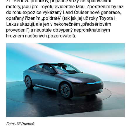
ZL. Sériové produkty, případně vozy se spalovacími
motory, jsou pro Toyotu evidentně tabu. Zpestřením byl až
do rohu expozice vykázaný Land Cruiser nové generace,
opatřený řízením „po drátě“ (tak jak jej už roky Toyota i
Lexus ukazují, ale jen v nekonečném „předsériovém
provedení“) a neustále obsypaný neproniknutelným
hroznem nadšených pozorovatelů.
Foto: Jiří Duchoň