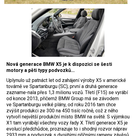
Nová generace BMW X5 je k dispozici se šesti
motory a pěti typy podvozků...
Uplynulo už patnáct let od zahájení výroby X5 v americké
továrně ve Spartanburgu (SC); první a druhá generace
zazname-nala přes 1,3 milionu vozů. Třetí (F15) se vyrábí
od konce 2013, přičemž BMW Group má se závodem
ve Spartanburgu velké plány, od roku 2016 tam chce
zvýšit produkci ze 300 na 450 tisíc ročně, což z něho
vytvoří největší produkční místo BMW na světě. S výjimkou
X1 tam vyrábějí všechny vozy řady X. Třetí generace X5 je
evolucí předchůdce, prozrazuje to i shodný rozvor náprav
2933 mm a podvozek s dvojitými příčnými rameny závěsů