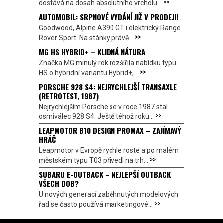
>>
dostává na dosah absolutního vrcholu...
AUTOMOBIL: SRPNOVÉ VYDÁNÍ JIŽ V PRODEJI!
Goodwood, Alpine A390 GT i elektrický Range
>>
Rover Sport. Na stánky právě...
MG HS HYBRID+ – KLIDNÁ NÁTURA
Značka MG minulý rok rozšířila nabídku typu
>>
HS o hybridní variantu Hybrid+,...
PORSCHE 928 S4: NEJRYCHLEJŠÍ TRANSAXLE
(RETROTEST, 1987)
Nejrychlejším Porsche se v roce 1987 stal
>>
osmiválec 928 S4. Ještě téhož roku...
LEAPMOTOR B10 DESIGN PROMAX – ZAJÍMAVÝ
HRÁČ
Leapmotor v Evropě rychle roste a po malém
>>
městském typu T03 přivedl na trh...
SUBARU E-OUTBACK – NEJLEPŠÍ OUTBACK
VŠECH DOB?
U nových generací zaběhnutých modelových
>>
řad se často používá marketingové...