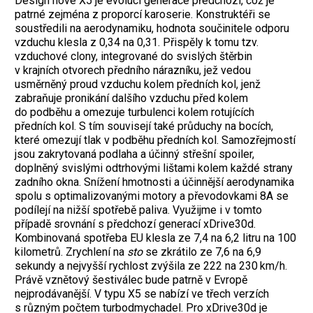
Design nové X5 je evolucí generace předchozí, což je
patrné zejména z proporcí karoserie. Konstruktéři se
soustředili na aerodynamiku, hodnota součinitele odporu
vzduchu klesla z 0,34 na 0,31. Přispěly k tomu tzv.
vzduchové clony, integrované do svislých štěrbin
v krajních otvorech předního nárazníku, jež vedou
usměrněný proud vzduchu kolem předních kol, jenž
zabraňuje pronikání dalšího vzduchu před kolem
do podběhu a omezuje turbulenci kolem rotujících
předních kol. S tím souvisejí také průduchy na bocích,
které omezují tlak v podběhu předních kol. Samozřejmostí
jsou zakrytovaná podlaha a účinný střešní spoiler,
doplněný svislými odtrhovými lištami kolem každé strany
zadního okna. Snížení hmotnosti a účinnější aerodynamika
spolu s optimalizovanými motory a převodovkami 8A se
podílejí na nižší spotřebě paliva. Využijme i v tomto
případě srovnání s předchozí generací xDrive30d.
Kombinovaná spotřeba EU klesla ze 7,4 na 6,2 litru na 100
kilometrů. Zrychlení na
sto
se zkrátilo ze 7,6 na 6,9
sekundy a nejvyšší rychlost zvýšila ze 222 na 230 km/h.
Právě vznětový šestiválec bude patrně v Evropě
nejprodávanější. V typu X5 se nabízí ve třech verzích
s různým počtem turbodmychadel. Pro xDrive30d je