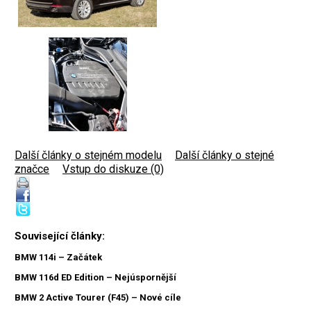
Další články o stejném modelu
|
Další články o stejné
značce
|
Vstup do diskuze (0)
Související články:
BMW 114i – Začátek
BMW 116d ED Edition – Nejúspornější
BMW 2 Active Tourer (F45) – Nové cíle