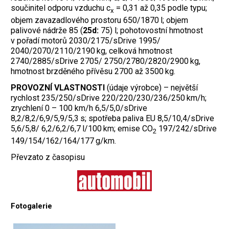
součinitel odporu vzduchu c
= 0,31 až 0,35 podle typu;
x
objem zavazadlového prostoru 650/1870 l; objem
palivové nádrže 85 (
25d:
75) l; pohotovostní hmotnost
v pořadí motorů 2030/2175/sDrive 1995/
2040/2070/2110/2190 kg, celková hmotnost
2740/2885/sDrive 2705/ 2750/2780/2820/2900 kg,
hmotnost brzděného přívěsu 2700 až 3500 kg.
PROVOZNÍ VLASTNOSTI
(údaje výrobce) – největší
rychlost 235/250/sDrive 220/220/230/236/250 km/h;
zrychlení 0 – 100 km/h 6,5/5,0/sDrive
8,2/8,2/6,9/5,9/5,3 s; spotřeba paliva EU 8,5/10,4/sDrive
5,6/5,8/ 6,2/6,2/6,7 l/100 km; emise CO
197/242/sDrive
2
149/154/162/164/177 g/km.
Převzato z časopisu
Fotogalerie