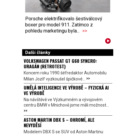
Porsche elektrifikovalo šestiválcový
boxer pro model 911. Zatímco z
pohledu marketingu byla...
>>
Další články
VOLKSWAGEN PASSAT GT G60 SYNCRO:
URAGÁN (RETROTEST)
Koncem roku 1990 šéfredaktor Automobilu
>>
Milan Jozíf vyzkoušel špičkové...
UMĚLÁ INTELIGENCE VE VÝROBĚ – FYZICKÁ AI
VE VÝROBĚ
Na návštěvě ve Výzkumném a vývojovém
centru BMW v Mnichově jsme měli možnost...
>>
ASTON MARTIN DBX S – OHROMÍ, ALE
NEVYDĚSÍ
Modelem DBX S se SUV od Aston Martinu