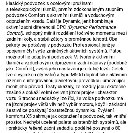
klasický podvozek s ocelovými pružinami
a teleskopickými tlumiči, prvním zdokonaleným stupněm
podvozek Comfort s aktivními tlumiči a vzduchovým
odpružením vzadu. Další je Dynamic, jenž kombinuje
aktivní zadní diferenciál DPC
(Dynamic Performance
Control)
, schopný měnit rozdělení točivého momentu mezi
zadními koly, a stabilizátory s proměnnou tuhostí. Oba
pakety se potkávají v podvozku Professional, jenž je
spojením čtyř výše zmíněných aktivních systémů. Pátou
možností je adaptivní podvozek M, tvořený aktivními
tlumiči a vzduchovým odpružením zadní nápravy (podobně
jako Comfort), avšak jeho nastavení je citelně tužší. Celek
lze s výjimkou čtyřválců a typu M50d doplnit také aktivním
řízením s integrovanou planetovou převodkou, umožňující
měnit jeho převod. Testy ukázaly, že rozdíly jsou skutečně
značné a dokáží velmi ovlivnit jízdní projev i charakter
vozu. S trochou nadsázky lze říci, že volba podvozku má
na jízdní projev větší vliv než výběr motoru, když i základní
šestiválce poskytují dostatečnou dynamiku. Zvýšení
komfortu X5 zahrnuje jak odpružení a podvozek, tak vnitřní
prostor. Nechybí ucelená paleta asistenčních systémů, ale
i prakticky řešená zadní sedadla, podélně posuvná o 80