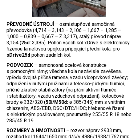
PŘEVODNÉ ÚSTROJÍ
– osmistupňová samočinná
převodovka (4,714 – 3,143 – 2,106 – 1,667 – 1,285 –
1,000 – 0,839 – 0,667 – Z 3,317), stálý převod náprav
3,154 (
25d:
3,385). Pohon všech kol xDrive s elektronicky
řízenou lamelovou spojkou připojující přední kola; pro
sDrive25d
pohon zadních kol.
PODVOZEK
– samonosná ocelová konstrukce
s pomocnými rámy; všechna kola nezávisle zavěšena,
vpředu dvojitá příčná ramena, vzadu víceprvkové závěsy;
odpružení vinutými pružinami a telesko-pickými tlumiči,
příčné zkrutné stabilizátory (na přání aktivní tlumiče
i stabilizátory; vzadu vzduchové odpružení); kotoučové
brzdy ø 332/320 (
50i/M50d:
ø 385/345) mm s vnitřním
chlazením, ABS/EBD, DSC/DTC/HDC; hřebenové řízení
s elektrickým posilovačem; pneumatiky 255/55 R 18 nebo
285/45 R 19.
ROZMĚRY A HMOTNOSTI
– rozvor náprav 2933 mm,
rozchod kol 1644/1650 mm; d/š/v 4886/1938/1762 mm;