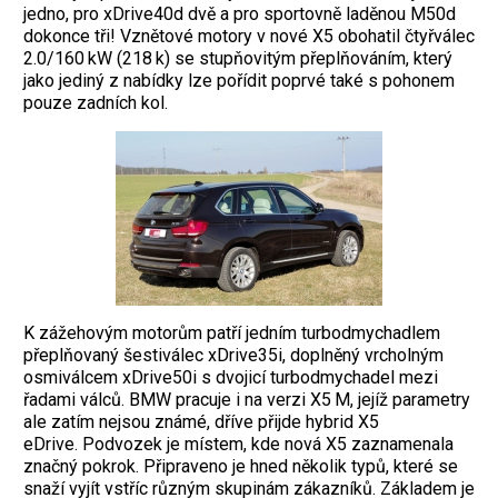
jedno, pro xDrive40d dvě a pro sportovně laděnou M50d
dokonce tři! Vznětové motory v nové X5 obohatil čtyřválec
2.0/160 kW (218 k) se stupňovitým přeplňováním, který
jako jediný z nabídky lze pořídit poprvé také s pohonem
pouze zadních kol.
K zážehovým motorům patří jedním turbodmychadlem
přeplňovaný šestiválec xDrive35i, doplněný vrcholným
osmiválcem xDrive50i s dvojicí turbodmychadel mezi
řadami válců. BMW pracuje i na verzi X5 M, jejíž parametry
ale zatím nejsou známé, dříve přijde hybrid X5
eDrive. Podvozek je místem, kde nová X5 zaznamenala
značný pokrok. Připraveno je hned několik typů, které se
snaží vyjít vstříc různým skupinám zákazníků. Základem je