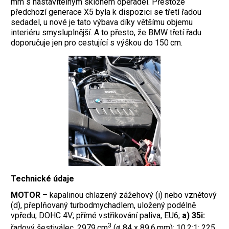
mm s nastavitelným sklonem opěradel. Přestože
předchozí generace X5 byla k dispozici se třetí řadou
sedadel, u nové je tato výbava díky většímu objemu
interiéru smysluplnější. A to přesto, že BMW třetí řadu
doporučuje jen pro cestující s výškou do 150 cm.
Technické údaje
MOTOR
– kapalinou chlazený zážehový (i) nebo vznětový
(d), přeplňovaný turbodmychadlem, uložený podélně
vpředu; DOHC 4V; přímé vstřikování paliva, EU6;
a) 35i:
3
řadový šestiválec, 2979 cm
(ø 84 x 89,6 mm); 10,2:1; 225