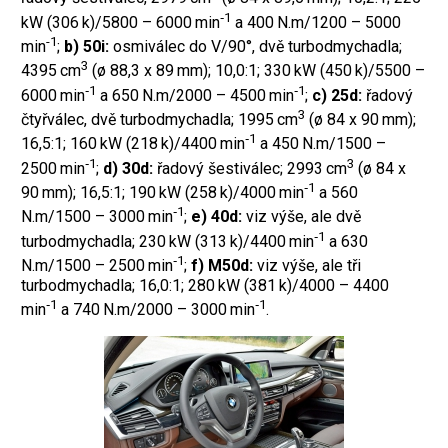
‑1
kW (306 k)/5800 – 6000 min
a 400 N.m/1200 – 5000
-1
min
;
b) 50i:
osmiválec do V/90°, dvě turbodmychadla;
3
4395 cm
(ø 88,3 x 89 mm); 10,0:1; 330 kW (450 k)/5500 –
‑1
‑1
6000 min
a 650 N.m/2000 – 4500 min
;
c) 25d:
řadový
3
čtyřválec, dvě turbodmychadla; 1995 cm
(ø 84 x 90 mm);
‑1
16,5:1; 160 kW (218 k)/4400 min
a 450 N.m/1500 –
‑1
3
2500 min
;
d) 30d:
řadový šestiválec; 2993 cm
(ø 84 x
‑1
90 mm); 16,5:1; 190 kW (258 k)/4000 min
a 560
‑1
N.m/1500 – 3000 min
;
e) 40d:
viz výše, ale dvě
‑1
turbodmychadla; 230 kW (313 k)/4400 min
a 630
‑1
N.m/1500 – 2500 min
;
f) M50d:
viz výše, ale tři
turbodmychadla; 16,0:1; 280 kW (381 k)/4000 – 4400
‑1
‑1
min
a 740 N.m/2000 – 3000 min
.