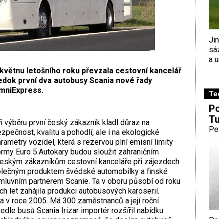
Ji
sá
a u
květnu letošního roku převzala cestovní kancelář
edok první dva autobusy Scania nové řady
mniExpress.
Te
Po
Tu
i výběru první český zákazník kladl důraz na
Pe
zpečnost, kvalitu a pohodlí, ale i na ekologické
rametry vozidel, která s rezervou plní emisní limity
rmy Euro 5.Autokary budou sloužit zahraničním
i českým zákazníkům cestovní kanceláře při zájezdech
polečným produktem švédské automobilky a finské
smluvním partnerem Scanie. Ta v oboru působí od roku
 let zahájila produkci autobusových karoserií.
 v roce 2005. Má 300 zaměstnanců a její roční
edle busů Scania Irizar importér rozšířil nabídku