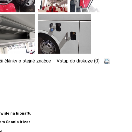
ší články o stejné značce
|
Vstup do diskuze (0)
ywide na bionaftu
em Scania Irizar
u