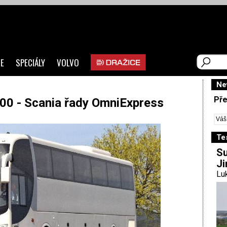
E
SPECIÁLY
VOLVO
Ne
Pře
00 - Scania řady OmniExpress
Te
Su
Ji
Luk