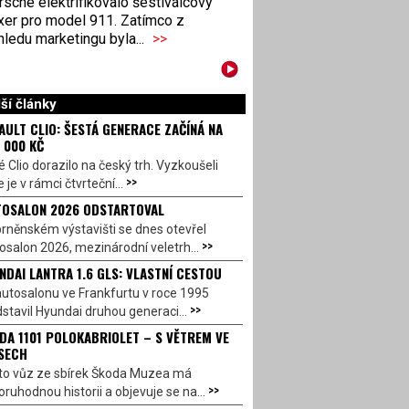
sche elektrifikovalo šestiválcový
xer pro model 911. Zatímco z
ledu marketingu byla...
>>
ší články
AULT CLIO: ŠESTÁ GENERACE ZAČÍNÁ NA
 000 KČ
 Clio dorazilo na český trh. Vyzkoušeli
>>
 je v rámci čtvrteční...
OSALON 2026 ODSTARTOVAL
rněnském výstavišti se dnes otevřel
>>
salon 2026, mezinárodní veletrh...
NDAI LANTRA 1.6 GLS: VLASTNÍ CESTOU
utosalonu ve Frankfurtu v roce 1995
>>
stavil Hyundai druhou generaci...
DA 1101 POLOKABRIOLET – S VĚTREM VE
SECH
to vůz ze sbírek Škoda Muzea má
>>
ruhodnou historii a objevuje se na...