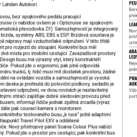
PEU
y Lahden Autokori.
Bere
přek
ovou, bez spojkového pedálu pracující
ruise (v nabídce ovšem je i Opticruise se spojkovým
LEA
omatická převodovka ZF). Samozřejmostí je integrovaný
Nov
á brzda, systémy ABS, EBS a ESP. Brzdová soustava je
pos
ě nápravy mají vzduchotlaké odpružení. V této třídě
urče
nt pro rozjezd do stoupání. Konkrétní bus měl
ABA
dvě místa pro imobilní cestující. Zavazadlové prostory
LED
esign busu má výrazný styl, který konstruktéři
Nejv
i řidiče. Pokud jde o ergonomii, pak plně odpovídá
jedn
iéru trucků, tj. řidič musí mít dostatek prostoru, žádné
PRA
edění na ovládání vozidla a samozřejmostí je vysoká
AUK
ní deska je prohnutá do poloviční podkovy, sedadlo je
stavení odpružení, ve dvou rovinách je nastavitelný
Vůbe
tnými stírači zajišťuje dobré sledování provozu před
port
busem, informují řidiče jednak zpětná zrcadla (výraz
a dále pak couvací kamera s monitorem.
nkrétního testovaného busu „k ruce“ ještě adaptivní
laupunkt Travel Pilot EXV a oddělené
diče. Nový přístrojový panel Scania Colour Plus nabízí
ný. Pokud jde o prostor pro cestující, pak konkrétní bus