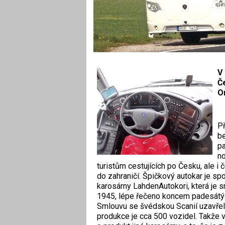
V 
Č
O
Př
be
pa
no
turistům cestujících po Česku, ale 
do zahraničí. Špičkový autokar je s
karosárny LahdenAutokori, která je 
1945, lépe řečeno koncem padesátých
Smlouvu se švédskou Scanií uzavřela
produkce je cca 500 vozidel. Takže v