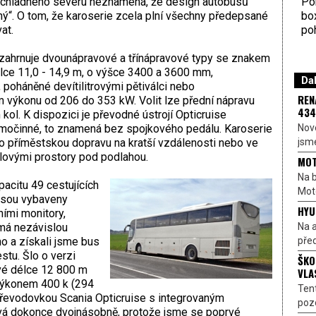
Por
e z chladného severu neznamená, že design autobusů
bo
“. O tom, že karoserie zcela plní všechny předepsané
poh
at.
 zahrnuje dvounápravové a třínápravové typy se znakem
lce 11,0 - 14,9 m, o výšce 3400 a 3600 mm,
Dal
 poháněné devítilitrovými pětiválci nebo
REN
ším výkonu od 206 do 353 kW. Volit lze přední nápravu
434
ol. K dispozici je převodné ústrojí Opticruise
Nové
očinné, to znamená bez spojkového pedálu. Karoserie
jsme
o příměstskou dopravu na kratší vzdálenosti nebo ve
ovými prostory pod podlahou.
MOT
Na b
pacitu 49 cestujících
Moto
 jsou vybaveny
HYU
ími monitory,
Na a
 má nezávislou
před
ho a získali jsme bus
tu. Šlo o verzi
ŠKO
ové délce 12 800 m
VLA
 výkonem 400 k (294
Ten
řevodovkou Scania Opticruise s integrovaným
pozo
ová dokonce dvojnásobně, protože jsme se poprvé