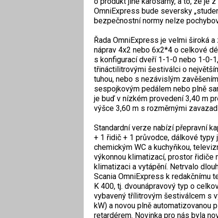
o produkt jiné karosárny, a to, že j
OmniExpress bude seversky „studený
bezpečnostní normy nelze pochybov
Řada OmniExpress je velmi široká a
náprav 4x2 nebo 6x2*4 o celkové dé
s konfigurací dveří 1-1-0 nebo 1-0-1,
třináctilitrovými šestiválci o největ
tuhou, nebo s nezávislým zavěšením k
sespojkovým pedálem nebo plně sam
je buď v nízkém provedení 3,40 m pr
výšce 3,60 m s rozměrnými zavazadl
Standardní verze nabízí přepravní ka
+ 1 řidič + 1 průvodce, dálkové typy
chemickým WC a kuchyňkou, televizn
výkonnou klimatizací, prostor řidiče
klimatizaci a vytápění. Netrvalo dlou
Scania OmniExpress k redakčnímu tes
K 400, tj. dvounápravový typ o celk
vybavený třílitrovým šestiválcem s
kW) a novou plně automatizovanou p
retardérem. Novinka pro nás byla n