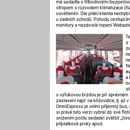
má sedadla s tříbodovými bezpečnos
stropem s rozvodem klimatizace (ř
osvětlením. Dle přání klienta nechy
u zadních schodů. Pohodu cestující
monitory a nezávislé topení Webast
Te
s 
za
ne
ne
Na
au
a 
mo
st
s výfukovou brzdou je při správném z
zastavení např. na křižovatce, tj. až 
OmniExpress je velmi příjemný bus, a
si právě tuto verzi vybral do své fl
snížením počtu sedadel zvětšit „život
příplatkové prvky apod..