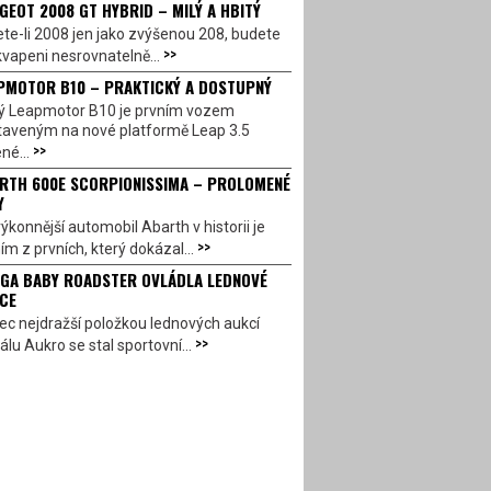
GEOT 2008 GT HYBRID – MILÝ A HBITÝ
te-li 2008 jen jako zvýšenou 208, budete
>>
vapeni nesrovnatelně...
PMOTOR B10 – PRAKTICKÝ A DOSTUPNÝ
ý Leapmotor B10 je prvním vozem
taveným na nové platformě Leap 3.5
>>
né...
RTH 600E SCORPIONISSIMA – PROLOMENÉ
Y
ýkonnější automobil Abarth v historii je
>>
ím z prvních, který dokázal...
GA BABY ROADSTER OVLÁDLA LEDNOVÉ
CE
c nejdražší položkou lednových aukcí
>>
álu Aukro se stal sportovní...