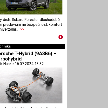
ný druh. Subaru Forester dlouhodobě
zí především na bezpečnost, komfort
niverzální...
>>
chnika
rsche T-Hybrid (9A3B6) –
rbohybrid
tr Hanke 16.07.2024 13:32