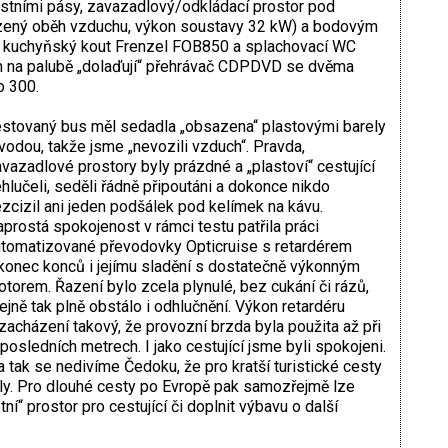
tními pásy, zavazadlový/odkládací prostor pod
ízený oběh vzduchu, výkon soustavy 32 kW) a bodovým
bí kuchyňský kout Frenzel FOB850 a splachovací WC
m na palubě „dolaďují“ přehrávač CDPDVD se dvěma
o 300.
stovaný bus měl sedadla „obsazena“ plastovými barely
vodou, takže jsme „nevozili vzduch“. Pravda,
vazadlové prostory byly prázdné a „plastoví“ cestující
hlučeli, seděli řádně připoutáni a dokonce nikdo
zcizil ani jeden podšálek pod kelímek na kávu.
prostá spokojenost v rámci testu patřila práci
tomatizované převodovky Opticruise s retardérem
konec konců i jejímu sladění s dostatečně výkonným
torem. Řazení bylo zcela plynulé, bez cukání či rázů,
ejně tak plně obstálo i odhlučnění. Výkon retardéru
acházení takový, že provozní brzda byla použita až při
v posledních metrech. I jako cestující jsme byli spokojeni.
 tak se nedivíme Čedoku, že pro kratší turistické cesty
otily. Pro dlouhé cesty po Evropě pak samozřejmě lze
ní“ prostor pro cestující či doplnit výbavu o další