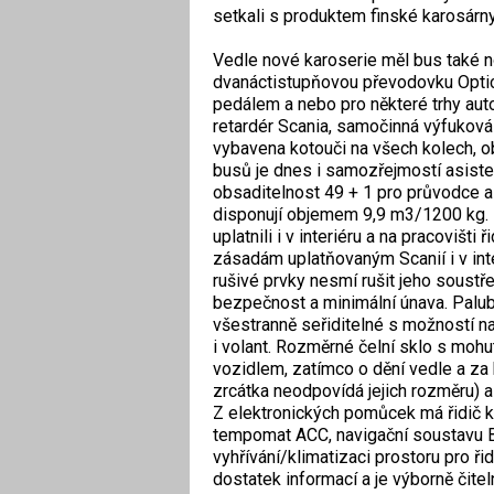
setkali s produktem finské karosárn
Vedle nové karoserie měl bus také n
dvanáctistupňovou převodovku Optic
pedálem a nebo pro některé trhy aut
retardér Scania, samočinná výfukov
vybavena kotouči na všech kolech, ob
busů je dnes i samozřejmostí asiste
obsaditelnost 49 + 1 pro průvodce a 
disponují objemem 9,9 m3/1200 kg. D
uplatnili i v interiéru a na pracovišt
zásadám uplatňovaným Scanií i v inter
rušivé prvky nesmí rušit jeho soustř
bezpečnost a minimální únava. Palub
všestranně seřiditelné s možností na
i volant. Rozměrné čelní sklo s mohu
vozidlem, zatímco o dění vedle a za 
zrcátka neodpovídá jejich rozměru) 
Z elektronických pomůcek má řidič ko
tempomat ACC, navigační soustavu B
vyhřívání/klimatizaci prostoru pro ři
dostatek informací a je výborně čitel